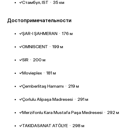
Стамбул, IST
·
35 км
Достопримечательности
ŞAR-I ŞAHMERAN
·
176 м
OMNISCIENT
·
199 м
SIR
·
200 м
Movieplex
·
181 м
Çemberlitaş Hamamı
·
219 м
Çorlulu Alipaşa Madresesi
·
291 м
Merzifonlu Kara Mustafa Paşa Medresesi
·
292 м
TAKIDASANAT ATÖLYE
·
298 м