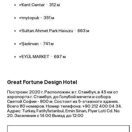
Kent Center
·
312 м
mytopuk
·
351 м
Sultan Ahmet Park Havuzu
·
663 м
Şadırvan
·
741 м
EYÜL MARKET
·
697 м
Great Fortune Design Hotel
Построен: 2020 г. Расположен: в г. Стамбул, в 45 км от
аэропорта г. Стамбул, до Голубой мечети и собора
Святой Софии - 800 м. Состоит из 5-этажного здания.
Всего 80 номеров. Номер телефона: +90 212 400 04 34.
Адрес: Turkey, Fatih/İstanbul, Emin Sinan, Piyer Loti Cd. No
20. Заселение с 14:00 Выезд до 12:00