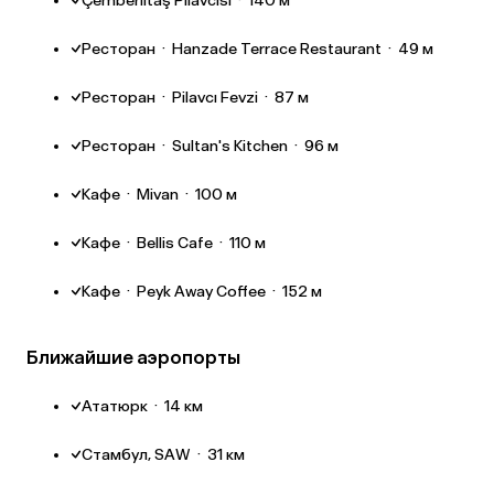
Çemberlitaş Pilavcısı
·
140 м
Ресторан
·
Hanzade Terrace Restaurant
·
49 м
Ресторан
·
Pilavcı Fevzi
·
87 м
Ресторан
·
Sultan's Kitchen
·
96 м
Кафе
·
Mivan
·
100 м
Кафе
·
Bellis Cafe
·
110 м
Кафе
·
Peyk Away Coffee
·
152 м
Ближайшие аэропорты
Ататюрк
·
14 км
Стамбул, SAW
·
31 км