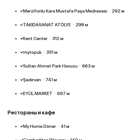
Merzifonlu Kara Mustafa Paşa Medresesi
·
292 м
TAKIDASANAT ATÖLYE
·
298 м
Kent Center
·
312 м
mytopuk
·
351 м
Sultan Ahmet Park Havuzu
·
663 м
Şadırvan
·
741 м
EYÜL MARKET
·
697 м
Рестораны и кафе
My Home Döner
·
41 м