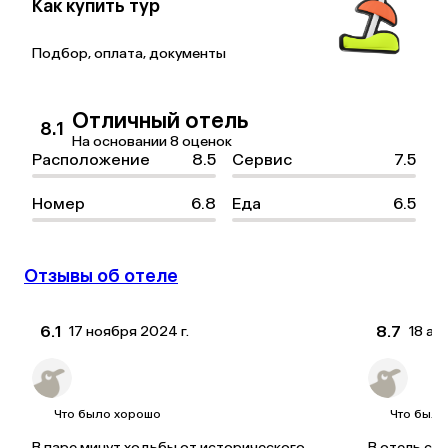
Как купить тур
Подбор, оплата, документы
Отличный отель
8.1
На основании 8 оценок
Расположение
8.5
Сервис
7.5
Номер
6.8
Еда
6.5
Отзывы об отеле
6.1
8.7
17 ноября 2024 г.
18 ав
Konstantin
Elena
Купил(а) тур в Турцию на 6 ночей
Купил
Что было хорошо
Что было
В паре минут ходьбы от исторического 
В отель с г