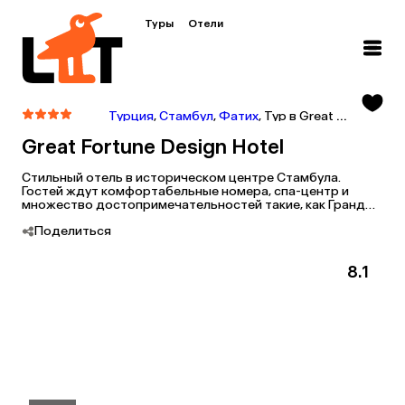
Туры
Отели
Турция
,
Стамбул
,
Фатих
,
Тур в Great Fortune Design Hotel
Great Fortune Design Hotel
Стильный отель в историческом центре Стамбула.
Гостей ждут комфортабельные номера, спа-центр и
множество достопримечательностей такие, как Гранд
базар, Голубая мечеть и Цистерна Базилика, неподалеку.
Поделиться
8.1