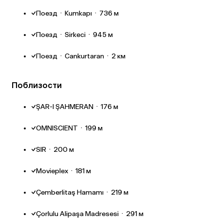
Поезд
·
Kumkapı
·
736 м
Поезд
·
Sirkeci
·
945 м
Поезд
·
Cankurtaran
·
2 км
Поблизости
ŞAR-I ŞAHMERAN
·
176 м
OMNISCIENT
·
199 м
SIR
·
200 м
Movieplex
·
181 м
Çemberlitaş Hamamı
·
219 м
Çorlulu Alipaşa Madresesi
·
291 м