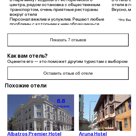
центра, рядом остановка с общественным 
отеля в го
транспортом, очень приятные рестораны 
Вкусно, мн
вокруг отеля

Персонал вежлив и услужлив. Решают любые 
Что было
проблемы с которыми к ним обращаешься
Персонал в
какого-либо
Что было плохо
произошёл,
Показать 7 отзывов
Завтраки крайне не вкусные

день, зайдя
чемодан в х
Номера пошарпанные, как и сам отель. Все 
оплачено 4
Как вам отель?
давно требует ремонта.
сразу перес
Оцените его — это поможет другим туристам с выбором
с нами разг
документов
Оставить отзыв об отеле
После долги
оператором
номер , из 
Похожие отели
Администра
8.8
8.
17 отзывов
21 от
Albatros Premier Hotel
Aruna Hotel