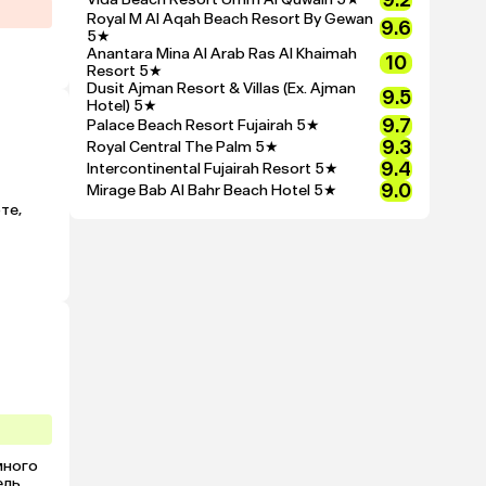
9.2
Royal M Al Aqah Beach Resort By Gewan
9.6
5★
Anantara Mina Al Arab Ras Al Khaimah
10
Resort
5★
Dusit Ajman Resort & Villas (Ex. Ajman
9.5
Hotel)
5★
9.7
Palace Beach Resort Fujairah
5★
9.3
Royal Central The Palm
5★
9.4
Intercontinental Fujairah Resort
5★
9.0
Mirage Bab Al Bahr Beach Hotel
5★
е, 
, и 
ного 
ь. 