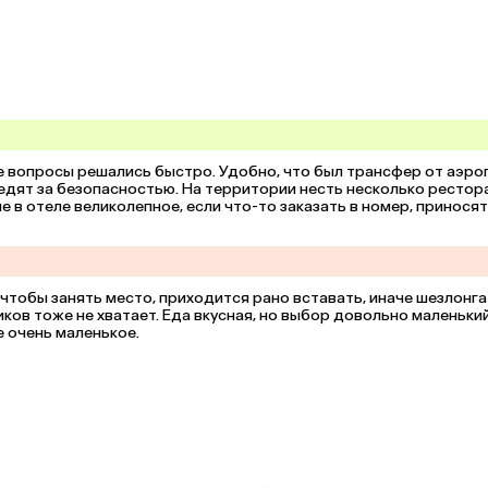
 вопросы решались быстро. Удобно, что был трансфер от аэроп
ледят за безопасностью. На территории несть несколько рестора
е в отеле великолепное, если что-то заказать в номер, приносят 
чтобы занять место, приходится рано вставать, иначе шезлонга 
ков тоже не хватает. Еда вкусная, но выбор довольно маленький.
е очень маленькое.