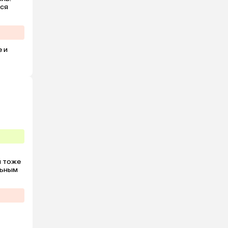
ся 
 и 
 тоже 
ьным 