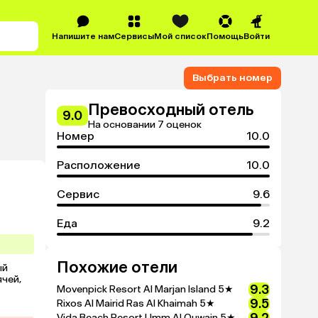
Напишите нам
Сервисы
Мой список
Помощь
Войти
Выбрать номер
Превосходный отель
9.0
На основании 7 оценок
Номер
10.0
Расположение
10.0
Сервис
9.6
Еда
9.2
Похожие отели
й 
чей, 
9.3
Movenpick Resort Al Marjan Island
5★
9.5
Rixos Al Mairid Ras Al Khaimah
5★
Vida Beach Resort Umm Al Quwain
5★