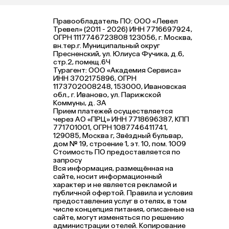
Правообладатель ПО: ООО «Левел
Тревел» (2011 - 2026) ИНН 7716697924,
ОГРН 1117746723808 123056, г. Москва,
вн.тер.г. Муниципальный округ
Пресненский, ул. Юлиуса Фучика, д.6,
стр.2, помещ.6Ч
Турагент: ООО «Академия Сервиса»
ИНН 3702175896, ОГРН
1173702008248, 153000, Ивановская
обл., г. Иваново, ул. Парижской
Коммуны, д. ЗА
Прием платежей осуществляется
через АО «ПРЦ» ИНН 7718696387, КПП
771701001, ОГРН 1087746411741,
129085, Москва г, Звёздный бульвар,
дом № 19, строение 1, эт. 10, пом. 1009
Стоимость ПО предоставляется по
запросу
Вся информация, размещённая на
сайте, носит информационный
характер и не является рекламой и
публичной офертой. Правила и условия
предоставления услуг в отелях, в том
числе концепция питания, описанные на
сайте, могут изменяться по решению
администрации отелей. Копирование