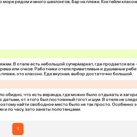
 море рядом и много шезлонгов, бар на пляже. Коктейли классны
яжем. В отеле есть небольшой супермаркет, где продается все –
рема или очков. Работники отеля приветливые и душевные ребят
 пляже, это классно. Еда вкусная, выбор достаточно большой.
ло обидно, что есть веранда, где можно было отдыхать и загорат
 детьми, от этого был постоянный гогот и шум. В отеле не следя
Поэтому найти свободное место было не так просто. Особенно э
и и по часу, зато заняты полотенцами.
1