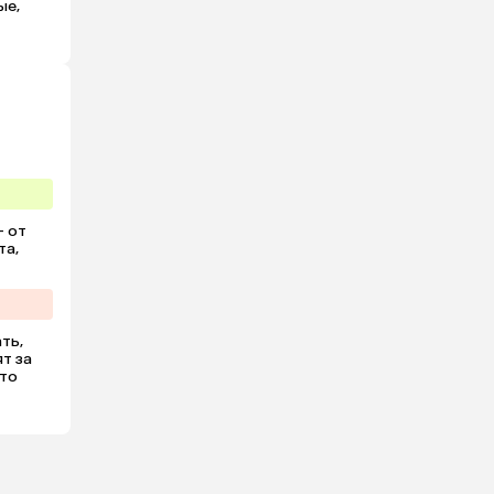
е, 
 от 
а, 
ь, 
т за 
то 