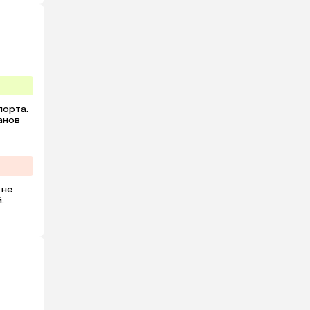
орта. 
нов 
не 
 