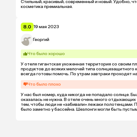
Стильный, красивый, современный и новый. Удобно, что
косметика премиальная. 
8.0
19 мая 2023
Георгий
Что было хорошо
У отеля гигантская ухоженная территория со своим пл
продуктов до всяких мелочей типа солнцезащитного к
всегда готовы помочь. По утрам завтраки проходят на
Что было плохо
У нас был номер, куда никогда не попадало солнце. Бы
оказалась не нужна. В отеле очень много отдыхающих с
тем, чтобы люди не «забивали» лежаки полотенцами. 
было заметно у бассейна. Шезлонги могли быть пустым