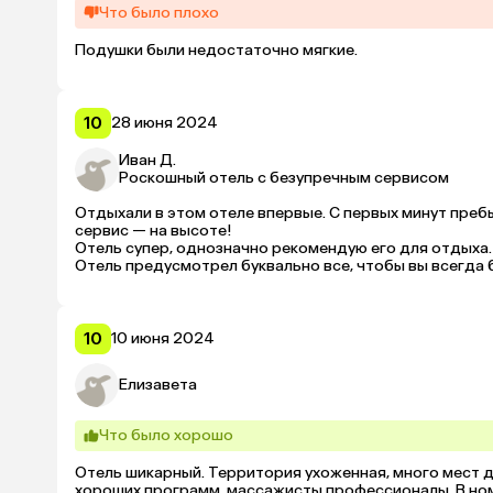
Что было плохо
Подушки были недостаточно мягкие.
10
28 июня 2024
Иван Д.
Роскошный отель с безупречным сервисом
Отдыхали в этом отеле впервые. С первых минут преб
сервис — на высоте!

Отель супер, однозначно рекомендую его для отдыха.

Отель предусмотрел буквально все, чтобы вы всегда 
Номера очень просторные и комфортные, всегда идеал
Завтраки однообразные, но зато обеды и ужины отличны
Персонал на бассейне всегда очень внимателен — полот
принесут все что нужно — воду и любые другие напитк
10
10 июня 2024
Елизавета
Что было хорошо
Отель шикарный. Территория ухоженная, много мест дл
хороших программ, массажисты профессионалы. В ном