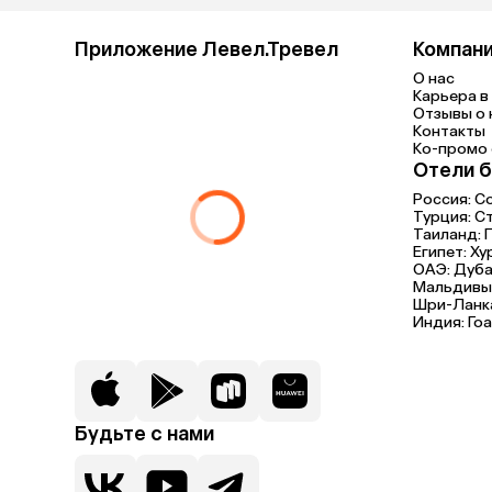
Приложение Левел.Тревел
Компан
О нас
Карьера в 
Отзывы о 
Контакты
Ко-промо с
Отели б
Россия:
С
Турция:
С
Таиланд:
Египет:
Ху
ОАЭ:
Дуба
Мальдивы
Шри-Ланк
Индия:
Гоа
Будьте с нами