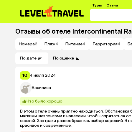
Туры
Отели
Отзывы об отеле
Intercontinental R
Номера
6
Пляж
4
Питание
4
Территория
4
Б
По дате
По оценке
10
4 июля 2024
Василиса
Что было хорошо
В этом отеле очень приятно находиться. Обстановка 
мягкими шезлонгами и навесами, чтобы спрятаться от с
свежей. Завтраки разнообразные, выбор хороший. В н
красивое и современное.