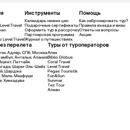
ия
Инструменты
Помощь
Календарь низких цен
Как забронировать тур?
Level.Travel
Подарочные сертификаты
Правила въезда и визы
нас
Оформить тур в рассрочку
Ответы на вопросы
Партнерская программа
Акции
 Level.Travel
Журнал о путешествиях
ез перелета
Туры от туроператоров
очи,
Адлер,
СПб,
Москва
Anex
тамбул,
Анталья,
Алания
Biblio Globus
Пхукет,
Паттайя
Coral Travel
ргада,
Шарм-Эль-Шейх
Level.Travel
й,
Шарджа
Pegas Touristik
:
Мале,
Маафуши
Fun&Sun
а:
Хиккадува
Sunmar
Tez Tour
Алеан