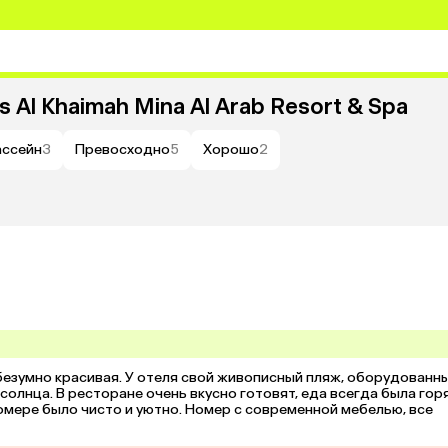
as Al Khaimah Mina Al Arab Resort & Spa
ассейн
3
Превосходно
5
Хорошо
2
безумно красивая. У отеля свой живописный пляж, оборудованны
олнца. В ресторане очень вкусно готовят, еда всегда была горя
омере было чисто и уютно. Номер с современной мебелью, все 