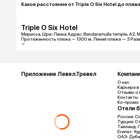
Какое расстояние от Triple O Six Hotel до пляж
Triple O Six Hotel
Мирисса, Шри-Ланка Адрес: Bandaramulla temple, A2, 
Протяженность пляжа — 1300 м. Линия пляжа — 3 Развл
Приложение Левел.Тревел
Компан
О нас
Карьера в 
Отзывы о 
Контакты
Ко-промо с
Отели б
Россия:
С
Турция:
С
Таиланд:
Египет:
Ху
ОАЭ:
Дуба