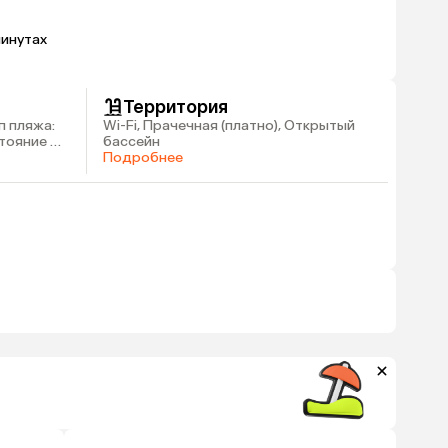
минутах
Территория
п пляжа:
Wi-Fi, Прачечная (платно), Открытый
стояние до
бассейн
Подробнее