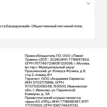
порта Бандаранаайк. Общественный песчаный пляж.
Правообладатель ПО: ООО «Левел
Тревел» (2011 - 2026) ИНН 7716697924,
ОГРН 1117746723808 123056, г. Москва,
вн.тер.г. Муниципальный округ
Пресненский, ул. Юлиуса Фучика, д.6,
стр.2, помещ.6Ч
Турагент: ООО «Академия Сервиса»
ИНН 3702175896, ОГРН
1173702008248, 153000, Ивановская
обл., г. Иваново, ул. Парижской
Коммуны, д. ЗА
Прием платежей осуществляется
через АО «ПРЦ» ИНН 7718696387, КПП
771701001, ОГРН 1087746411741,