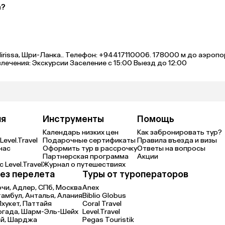
а?
Mirissa, Шри-Ланка.. Телефон: +94417110006. 178000 м до аэро
ечения: Экскурсии Заселение с 15:00 Выезд до 12:00
ия
Инструменты
Помощь
Календарь низких цен
Как забронировать тур?
Level.Travel
Подарочные сертификаты
Правила въезда и визы
нас
Оформить тур в рассрочку
Ответы на вопросы
Партнерская программа
Акции
 Level.Travel
Журнал о путешествиях
ез перелета
Туры от туроператоров
очи,
Адлер,
СПб,
Москва
Anex
тамбул,
Анталья,
Алания
Biblio Globus
Пхукет,
Паттайя
Coral Travel
ргада,
Шарм-Эль-Шейх
Level.Travel
й,
Шарджа
Pegas Touristik