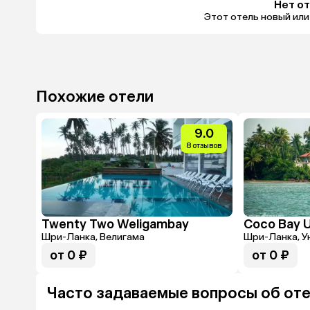
Нет о
Этот отель новый или
Похожие отели
9.0
8 отзывов
Twenty Two Weligambay
Coco Bay 
Шри-Ланка, Велигама
Шри-Ланка, У
от 0 ₽
от 0 ₽
Часто задаваемые вопросы об отеле