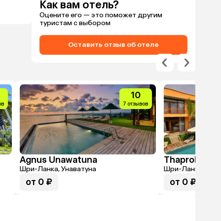
Как вам отель?
Оцените его — это поможет другим
туристам с выбором
Оставить отзыв об отеле
10
ов
7 отзывов
Agnus Unawatuna
Шри-Ланка, Унаватуна
Шри-Ланка, Уна
от 0 ₽
от 0 ₽