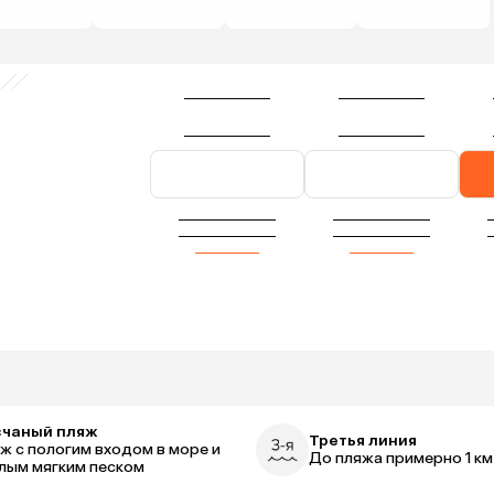
счаный пляж
Третья линия
ж с пологим входом в море и
До пляжа примерно 1 км
лым мягким песком