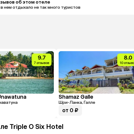
тзывов об этом отеле
 в нем отдыхало не так много туристов
9.7
8.0
7 отзывов
10 отзыв
Unawatuna
Shamaz Galle
наватуна
Шри-Ланка, Галле
от 0 ₽
 Triple O Six Hotel