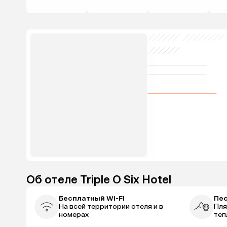
Об отеле Triple O Six Hotel
Бесплатный Wi-Fi
Пе
На всей территории отеля и в
Пля
номерах
теп