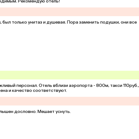
ходимым. Рекомендую отель!
 был только унитаз и душевая. Пора заменить подушки, они все 
жливый персонал. Отель вблизи аэропорта - 800м, такси 110руб., 
ена и качество соответствуют.
лышен дословно. Мешает уснуть.