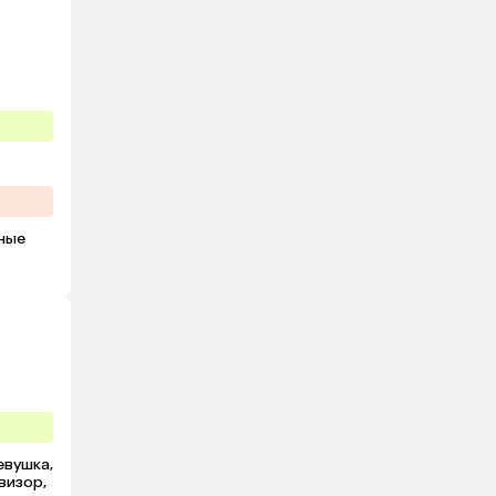
ные 
вушка, 
изор, 