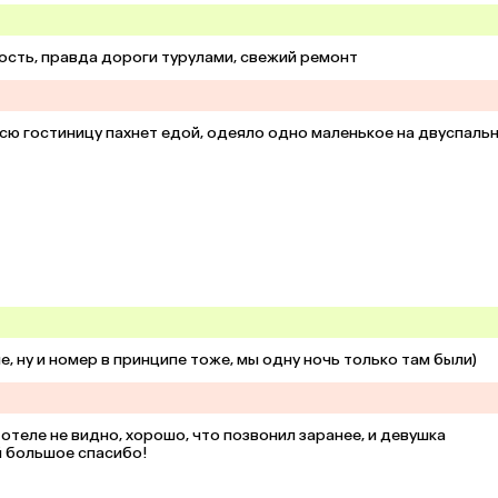
ость, правда дороги турулами, свежий ремонт
сю гостиницу пахнет едой, одеяло одно маленькое на двуспальн
 ну и номер в принципе тоже, мы одну ночь только там были)
отеле не видно, хорошо, что позвонил заранее, и девушка 
й большое спасибо!