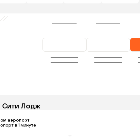
т Сити Лодж
ом аэропорт
опорт в 1 минуте