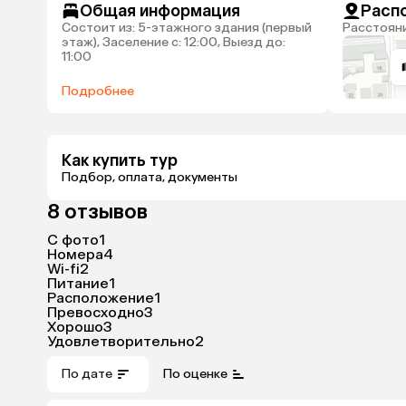
Общая информация
Расп
Состоит из: 5-этажного здания (первый
Расстоян
этаж), Заселение с: 12:00, Выезд до:
11:00
Подробнее
Как купить тур
Подбор, оплата, документы
8 отзывов
С фото
1
Номера
4
Wi-fi
2
Питание
1
Расположение
1
Превосходно
3
Хорошо
3
Удовлетворительно
2
По дате
По оценке