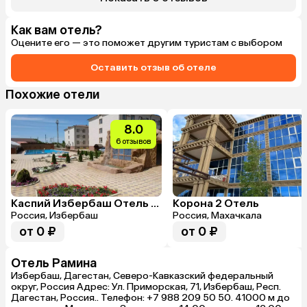
предлагает блюда на любой вкус по очень 
перепрыгивая
хорошим ценам. По вечерам делают 
Один из номе
развлекательные программы. Расположение 
запросили см
Как вам отель?
отеля близко к морю, буквально 5 минутах 
гостиница за
Оцените его — это поможет другим туристам с выбором
ходьбы. Шезлонги на пляже бесплатные. 
рекомендуем
Рядом с отелем есть столовая, где можно 
Оставить отзыв об отеле
вкусно покушать. Спасибо Дагестан за 
хороший отдых.
Похожие отели
8.0
6 отзывов
Каспий Избербаш Отель & Аквапарк
Корона 2 Отель
Россия, Избербаш
Россия, Махачкала
от 0 ₽
от 0 ₽
Отель Рамина
Избербаш, Дагестан, Северо-Кавказский федеральный
округ, Россия Адрес: Ул. Приморская, 71, Избербаш, Респ.
Дагестан, Россия.. Телефон: +7 988 209 50 50. 41000 м до