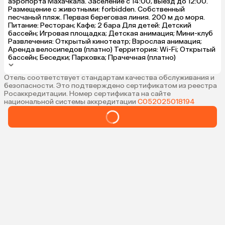
аэропорта Махачкала. Заселение с 14:00, выезд до 12:00.
Размещение с животными: forbidden. Собственный
песчаный пляж. Первая береговая линия. 200 м до моря.
Питание: Ресторан; Кафе; 2 бара Для детей: Детский
бассейн; Игровая площадка; Детская анимация; Мини-клуб
Развлечения: Открытый кинотеатр; Взрослая анимация;
Аренда велосипедов (платно) Территория: Wi-Fi; Открытый
бассейн; Беседки; Парковка; Прачечная (платно)
Отель соответствует стандартам качества обслуживания и
безопасности. Это подтверждено сертификатом из реестра
Росаккредитации. Номер сертификата на сайте
национальной системы аккредитации
С052025018194