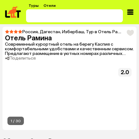
Туры
Отели
Россия
,
Дагестан
,
Избербаш
,
Тур в Отель Рамина
Отель Рамина
Современный курортный отель на берегу Каспия с
комфортабельными удобствами и качественным сервисом.
Предлагают размещение в уютных номерах различных
категории от небольшого экономичного до просторных
Поделиться
апартаментов. Также отель порадует хорошей
развлекательной программой для взрослых и детей, на
2.0
территории есть бассейн, а в ресторане и барах подают
вкусные блюда и напитки.
1
/
30