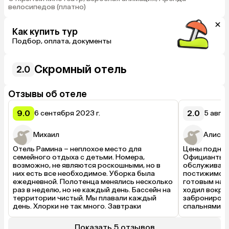
велосипедов (платно)
Как купить тур
Подбор, оплата, документы
Скромный отель
2.0
Отзывы об отеле
9.0
2.0
6 сентября 2023 г.
5 авгус
Михаил
Алиса
Отель Рамина – неплохое место для 
Цены подняли
семейного отдыха с детьми. Номера, 
Официанты н
возможно, не являются роскошными, но в 
обслуживания
них есть все необходимое. Уборка была 
постижимо. М
ежедневной. Полотенца менялись несколько 
готовым на с
раз в неделю, но не каждый день. Бассейн на 
ходил вокруг
территории чистый. Мы плавали каждый 
забронирова
день. Хлорки не так много. Завтраки 
спальнями. Н
обильные, и даже предоставляют ланчи на 
махоньких д
случай раннего выезда. Ресторан 
вынуждены д
Показать 5 отзывов