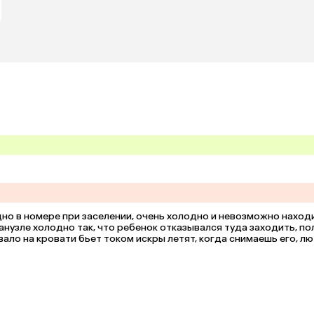
одно в номере при заселении, очень холодно и невозможно находи
анузле холодно так, что ребенок отказывался туда заходить, пол
ало на кровати бьет током искры летят, когда снимаешь его, лю