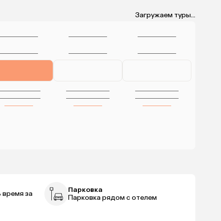
Загружаем туры...
Парковка
 время за
Парковка рядом с отелем