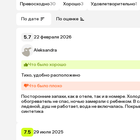
Превосходно
30
Хорошо
3
Удовлетворительно
1
По дате
По оценке
5.7
22 февраля 2026
Aleksandra
Что было хорошо
Тихо, удобно расположено
Что было плохо
Посторонние запахи, как в отеле, так и в номере. Хол
обогреватель не спас, ночью замерзли с ребенком. В с
ледяной, душ не работает, вода не включалась. Покрыв
синтетика
7.5
29 июля 2025