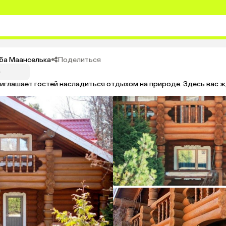
Поделиться
ьба Маанселька
глашает гостей насладиться отдыхом на природе. Здесь вас ж