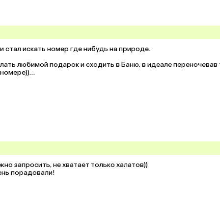
и стал искать номер где нибудь на природе. 

ать любимой подарок и сходить в Баню, в идеале переночевав 
номере))

работку, просматривая и соответственно делая прозвон.

а хорошие условия и ценник будет соответствовующий...

, что я поздно спохватился, насмешливо и даже с лёгким хамств
но запросить, не хватает только халатов))

ень порадовали!
 безпредела.. 

бежностью остаться в городе, я вдруг наткнулся на Усадьбу 
жил, проявив максимальную заинтересованность. 
