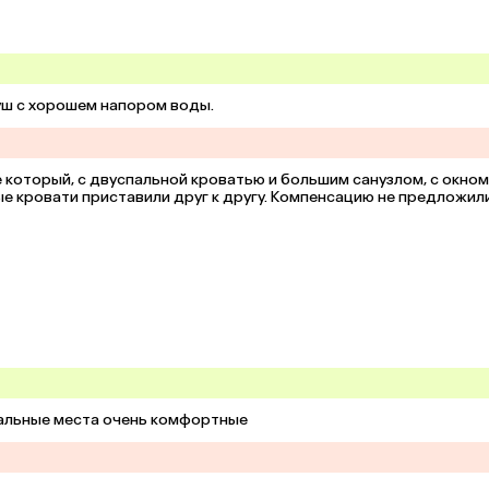
уш с хорошем напором воды.
оторый, с двуспальной кроватью и большим санузлом, с окном. 
е кровати приставили друг к другу. Компенсацию не предложили.
пальные места очень комфортные