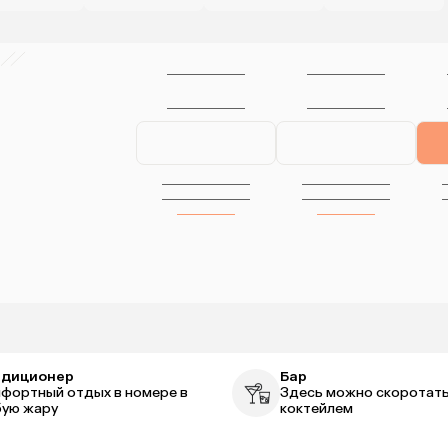
ндиционер
Бар
фортный отдых в номере в
Здесь можно скоротать
ую жару
коктейлем