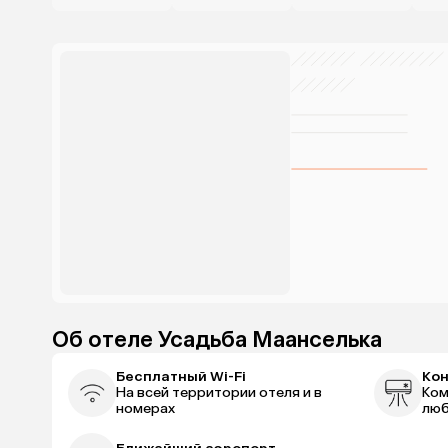
Об отеле Усадьба Маанселька
Бесплатный Wi-Fi
Ко
На всей территории отеля и в
Ком
номерах
люб