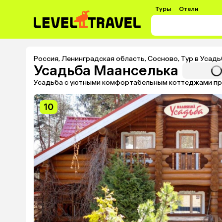
Туры
Отели
Россия
,
Ленинградская область
,
Сосново
,
Тур в Усад
Усадьба Маанселька
Усадьба с уютными комфортабельным коттеджами при
10