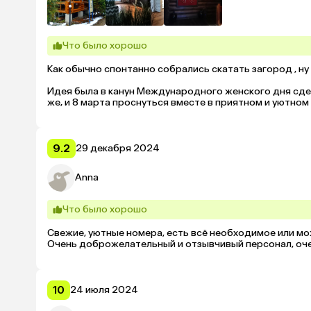
Что было хорошо
Как обычно спонтанно собрались скатать загород , ну 
Идея была в канун Международного женского дня сдел
же, и 8 марта проснуться вместе в приятном и уютном 
Как обычно отобрал несколько вариантов и взял в раз
Пятница вечер 7 марта мне сразу намекал на то, что з
9.2
29 декабря 2024
Так и получилось...

Anna
Первый звонок, второй.., за ним следующий.. 

Что было хорошо
С сарказмом и иронией мне по телефону давали понять
отвечая что мест нет. 

Свежие, уютные номера, есть всё необходимое или мож
Очень доброжелательный и отзывчивый персонал, оч
А там где места имелись, стоимость была завернута до
Я отчаился)) И с этой болью, почти смирившись с неиз
Маанселька! ☝️

10
24 июля 2024
Звонок, приятный женский голос сразу к себе располо