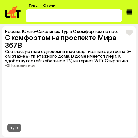
Туры
Отели
Россия
,
Южно-Сахалинск
,
Тур в С комфортом на проспекте Мира 367В
С комфортом на проспекте Мира
367В
Светлая, уютная однокомнатная квартира находится на 5-
ом этаже 9-ти этажного дома. В доме имеется лифт. К
удобству гостей: кабельное TV, интернет WiFi, Стиральная
машина, фен утюг, гладильная доска, сушилка для белья ,
Поделиться
постельное белье и полотенца. Возможно размещение до
6-ти человек. Спальные места: 2-ух спальная кровать,
раскладной диван, двух-ярусная кровать (2+2+2). В
шаговой доступности находится: - Круглосуточные
супермаркеты - Торговые центры - Бары и рестораны -
Школа, больница, МФЦ, рынок, остановка общественного
транспорта В 10-ти минутах езды находится
развлекательный центр “Сити Молл”, ТЦ “Аллея”, Аквапарк,
СК “Арена Сити”.
1
/
8