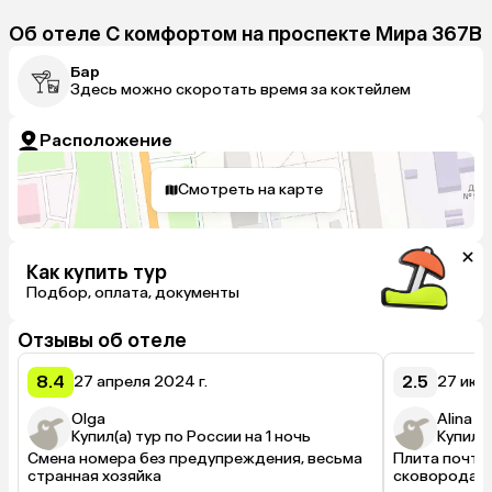
Об отеле С комфортом на проспекте Мира 367В
Бар
Здесь можно скоротать время за коктейлем
Расположение
Смотреть на карте
Как купить тур
Подбор, оплата, документы
Отзывы об отеле
8.4
2.5
27 апреля 2024 г.
27 июля
Olga
Alina
Купил(а) тур по России на 1 ночь
Купил(а
Смена номера без предупреждения, весьма 
Плита почти 
странная хозяйка
сковорода п