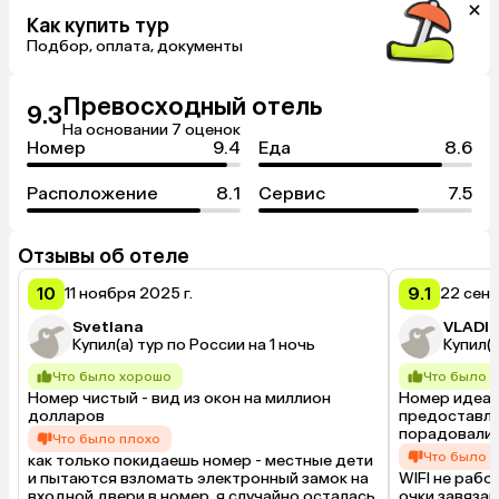
Как купить тур
Подбор, оплата, документы
Превосходный отель
9.3
На основании 7 оценок
Номер
9.4
Еда
8.6
Расположение
8.1
Сервис
7.5
Отзывы об отеле
10
9.1
11 ноября 2025 г.
22 сент
Svetlana
VLADI
Купил(а) тур по России на 1 ночь
Купил(а
Что было хорошо
Что было 
Номер чистый - вид из окон на миллион 
Номер идеаль
долларов
предоставле
порадовали
Что было плохо
Что было 
как только покидаешь номер - местные дети 
и пытаются взломать электронный замок на 
WIFI не работ
входной двери в номер, я случайно осталась 
очки завязаны