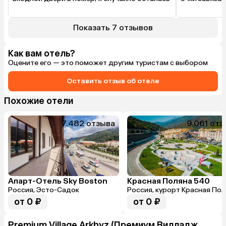
в номере и стала наблюдать такую картину - 
интернет не
дети беспрепятсвенно открыли дверь в 
номер и были откровенно шокированы тем 
Показать 7 отзывов
что в нем гость(хозяин номера) ,  видимо не 
ожидали такого поворота событий. 
Вообщем не рекомендую-  не смортря на 
Как вам отель?
звездность отеля.
Оцените его — это поможет другим туристам с выбором
Оставить отзыв об отеле
Похожие отели
7.4
82 отзыва
9.0
61 отз
Апарт-Отель Sky Boston
Красная Поляна 540
Россия, Эсто-Садок
Россия, курорт Красная По
от 0 ₽
от 0 ₽
Premium Village Arkhyz (Премиум Вилладж