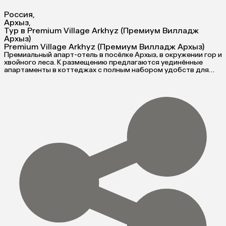
Россия
,
Архыз
,
Тур в Premium Village Arkhyz (Премиум Вилладж
Архыз)
Premium Village Arkhyz (Премиум Вилладж Архыз)
Премиальный апарт-отель в посёлке Архыз, в окружении гор и
хвойного леса. К размещению предлагаются уединённые
апартаменты в коттеджах с полным набором удобств для
комфортного отдыха. Отель предлагает своим гостям
парковку, близость к подъемникам и атмосферу полного
единения с природой. Идеальный вариант для семейного
отдыха и спокойного уединённого отдыха вдали от
городской суеты.