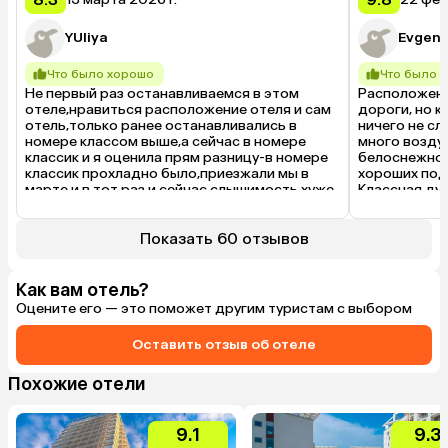
YUliya
Evgeni
Что было хорошо
Что было 
Не первый раз останавливаемся в этом 
Расположени
отеле,нравиться расположение отеля и сам 
дороги, но к
отель,только ранее останавливались в 
ничего не сл
номере классом выше,а сейчас в номере 
много воздух
классик и я оценила прям разницу-в номере 
белоснежное 
классик прохладно было,приезжали мы в 
хороших под
марте и в тот раз и сейчас,слышимость хуже 
Классная душ
в классик -ну и всякие там принадлежности 
комнате есть
чуть по хуже,расчистки не было,хуже 
зеркала регу
убирали,душевая хуже,ну есть прям 
хватает в др
Показать 60 отзывов
моменты,жалею что не взяла как в прошлом 
Что было 
году чуть дороже номер.
В ванной нет
Как вам отель?
полотенца. Д
Оцените его — это поможет другим туристам с выбором
шапочки для 
но нет раскл
запросу, как 
Оставить отзыв об отеле
номера позв
с мобильного
Похожие отели
интернете!). 
Нужно звонит
попрощался 
9.1
9.3