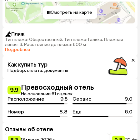
Смотреть на карте
Пляж
Тип пляжа: Общественный, Тип пляжа: Галька, Пляжная
линия: 3, Расстояние до пляжа: 600 м
Подробнее
Как купить тур
Подбор, оплата, документы
Превосходный отель
9.9
На основании 61 оценок
Расположение
9.5
Сервис
9.0
Номер
8.8
Еда
6.0
Отзывы об отеле
8.3
9.8
13 марта 2026 г.
22 фев