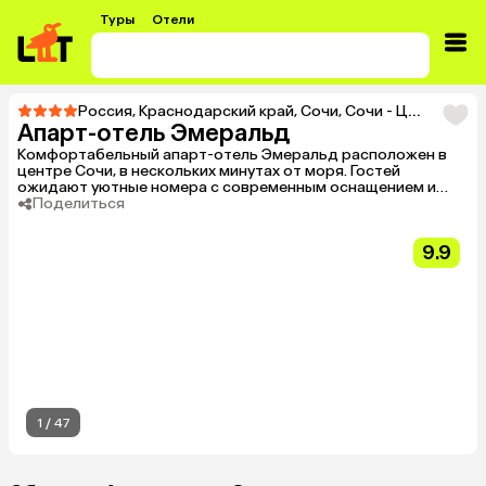
Туры
Отели
Россия
,
Краснодарский край
,
Сочи
,
Сочи - Центр
,
Тур 
Апарт-отель Эмеральд
Комфортабельный апарт-отель Эмеральд расположен в
центре Сочи, в нескольких минутах от моря. Гостей
ожидают уютные номера с современным оснащением и
стильным дизайном.
Поделиться
9.9
1
/
47