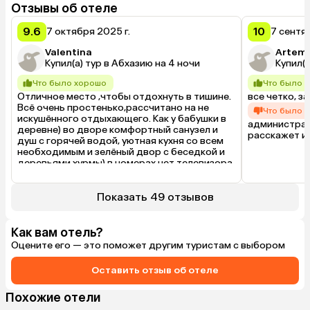
Отзывы об отеле
9.6
10
7 октября 2025 г.
7 сентя
Valentina
Artem
Купил(а) тур в Абхазию на 4 ночи
Купил(а
Что было хорошо
Что было 
Отличное место ,чтобы отдохнуть в тишине. 
все четко, за
Всё очень простенько,рассчитано на не 
Что было 
искушённого отдыхающего. Как у бабушки в 
администрат
деревне) во дворе комфортный санузел и 
расскажет и
душ с горячей водой, уютная кухня со всем 
необходимым и зелёный двор с беседкой и 
деревьями хурмы) в номерах нет телевизора 
и сплит-системы, но это никак не отразилось 
на качестве нашего отдыха, а за такую цену 
это отличный вариант! огромное спасибо 
Показать 49 отзывов
владельцам этого уютного уголка за 
прекрасный отдых)
Как вам отель?
Оцените его — это поможет другим туристам с выбором
Оставить отзыв об отеле
Похожие отели