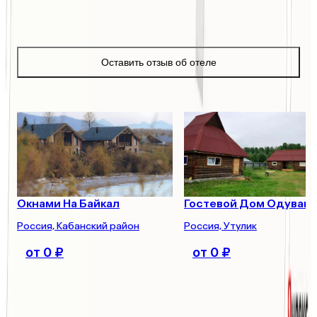
Как вам отель?
Оцените его — это поможет другим туристам с выбором
Оставить отзыв об отеле
Похожие отели
Окнами На Байкал
Гостевой Дом Одуванч
Россия, Кабанский район
Россия, Утулик
от 0 ₽
от 0 ₽
Гостевой Дом Байккалина