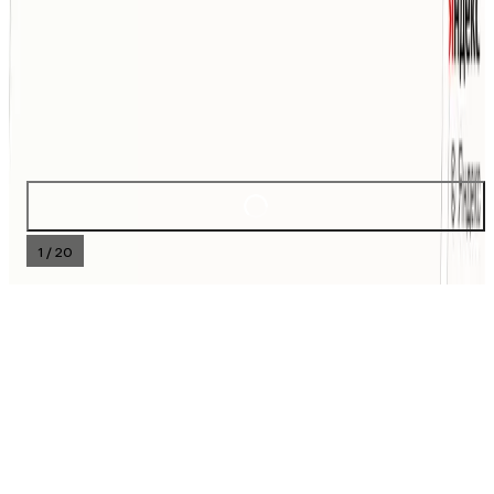
Расположен: в местечке Утулик, в 145 км от аэропорта
города Иркутск. Состоит из двух домиков. Номер
телефона: 8 (904) 122-74-22. Адрес: ул.Озерная, 8,
Утулик. Размещение с домашними животными: по
запросу. Check-in: с 14:00 Check-out: до 12:00
Отель соответствует стандартам качества обслуживания
и безопасности. Это подтверждено сертификатом из
реестра Росаккредитации. Номер сертификата на сайте
национальной системы аккредитации
С382025019096
1
/
20