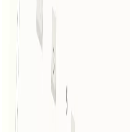
Парковка
Парковка рядом с отелем
Баня/сауна/хаммам
Погреться, расслабиться и
почувствовать себя обновленным
Ближайший аэропорт
Аэропорт в 2 часах 25
минутах