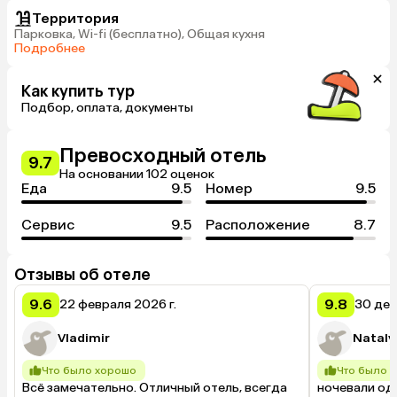
Территория
Парковка, Wi-fi (бесплатно), Общая кухня
Подробнее
Как купить тур
Подбор, оплата, документы
Превосходный отель
9.7
На основании 102 оценок
Еда
9.5
Номер
9.5
Сервис
9.5
Расположение
8.7
Отзывы об отеле
9.6
9.8
22 февраля 2026 г.
30 дек
Vladimir
Nataly
Что было хорошо
Что было 
Всё замечательно. Отличный отель, всегда 
ночевали одн