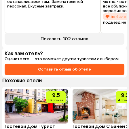
останавливаюсь там.  Замечательный 
уютно, чисто
персонал. Вкусные завтраки.
все объяснил
жирафик поле
Что было 
подъезд не о
сложно заеха
мелочи, пози
Показать 102 отзыва
Как вам отель?
Оцените его — это поможет другим туристам с выбором
Оставить отзыв об отеле
Похожие отели
9.5
9.2
82 отзыва
4 отзы
Гостевой Дом Турист