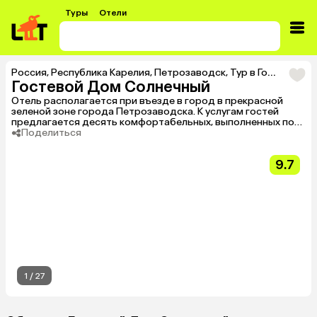
Туры
Отели
Россия
,
Республика Карелия
,
Петрозаводск
,
Тур в Гостевой Дом Солнечный
Гостевой Дом Солнечный
Отель располагается при въезде в город в прекрасной
зеленой зоне города Петрозаводска. К услугам гостей
предлагается десять комфортабельных, выполненных по
всем стандартам номеров, оснащенных мебелью и
Поделиться
телевизором. На территории есть бесплатная парковка. В
общественных зонах функционирует бесплатный Wi-Fi.
9.7
1
/
27