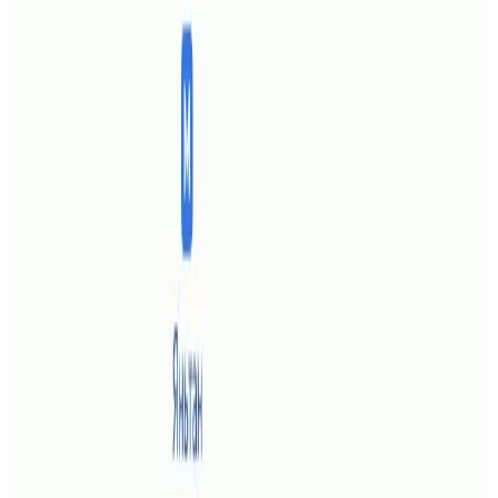
Tianpingjia Metro Branch
Бесплатный Wi-Fi
На всей территории отеля и в номерах
Кондиционер
Комфортный отдых в номере в любую жару
Бар
Здесь можно скоротать время за коктейлем
Парковка
Парковка рядом с отелем
Показать ещё 1 преимущество