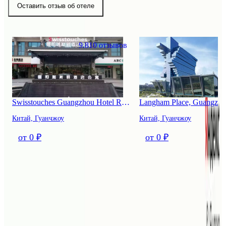
Оставить отзыв об отеле
Похожие отели
9.8
10 отзывов
Swisstouches Guangzhou Hotel Residences
Langham Place, Guangzh
Китай, Гуанчжоу
Китай, Гуанчжоу
от 0 ₽
от 0 ₽
Paco Hotel - Guangzhou Tianpingjia Metro Branch
Реновация: 2015 г. Расположен: в 37 км от аэропорта Гуанчжоу
Байюнь. Всего 150 номеров. Телефон: +862087728188. Адрес: 1
Taozhuang, 3 Shatai South Road, Tianhe District, Гуанчжоу. Время
заезда/выезда: 14:00/12:00. Размещение домашних животных не
допускается. Отель принимает наличные.