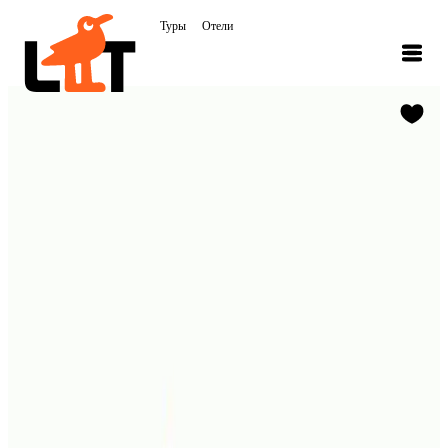
Туры
Отели
Китай
,
Гуанчжоу
,
Тур в Paco Hotel - Guangzhou Tianpingjia Metro Branch
Paco Hotel - Guangzhou Tianpingjia Metro
Branch
Отель бизнес-класса расположен в городе Гуанчжоу,
всего в 5 минутах езды от Восточного железнодорожного
вокзала. Гостям предоставляют доступ к бесплатному Wi-
Fi. В номерах есть гостиный уголок, кондиционер, мини-
бар и электрический чайник. Собственная ванная
комната с душем укомплектована феном и халатами. Из
окон всех номеров открывается вид на город.
Поделиться
1
/
23
Об отеле Paco Hotel - Guangzhou