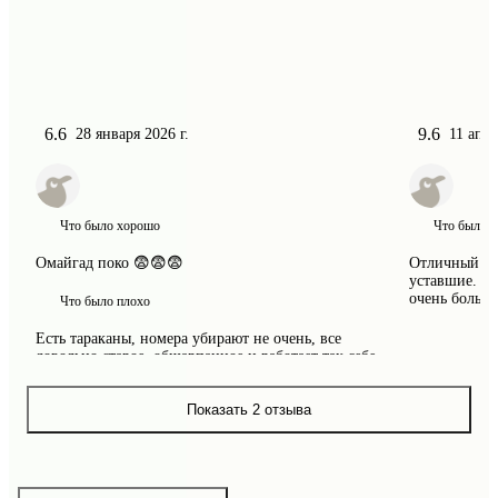
Отзывы об отеле
6.6
9.6
28 января 2026 г.
11 апре
ARSENII
Nadez
Купил(
Что было хорошо
Что было 
Омайгад поко 😨😨😨
Отличный оте
уставшие. Чи
очень больши
Что было плохо
Есть тараканы, номера убирают не очень, все 
довольно старое, обшарпанное и работает так себе, 
но с учетом цены, близости к метро, хорошего 
обслуживания и отличного завтрака остановиться 
можно
Показать 2 отзыва
Как вам отель?
Оцените его — это поможет другим
туристам с выбором