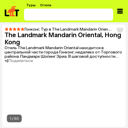
Туры
Отели
Гонконг
,
Тур в The Landmark Mandarin Oriental, Hong Kong
The Landmark Mandarin Oriental, Hong
Kong
Отель The Landmark Mandarin Oriental находится в
центральной части города Гонконг, недалеко от Торгового
района Ландмарк Шопинг Эриа. В шаговой доступности
располагаются следующие достопримечательности:
Поделиться
Башня банка Китая, Гонконгский ботанический сад, зоопарк
и Международный финансовый центр.
1
/
50