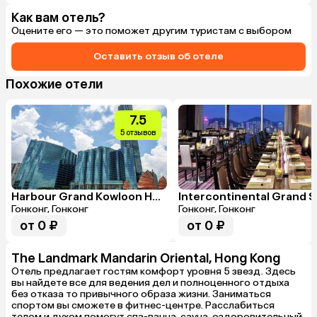
Как вам отель?
Оцените его — это поможет другим туристам с выбором
Оставить отзыв об отеле
Похожие отели
7.5
5 отзывов
Harbour Grand Kowloon Hong Kong
Гонконг, Гонконг
Гонконг, Гонконг
от 0 ₽
от 0 ₽
The Landmark Mandarin Oriental, Hong Kong
Отель предлагает гостям комфорт уровня 5 звезд. Здесь
вы найдете все для ведения дел и полноценного отдыха
без отказа то привычного образа жизни. Заниматься
спортом вы сможете в фитнес-центре. Расслабиться
телом и духом помогут спа-ванна, сауна, оздоровительный