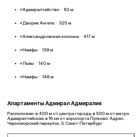
Адмиралтейство
·
82 м
Дворик Ангела
·
325 м
Александровская колонна
·
417 м
Нимфы
·
139 м
Львы
·
140 м
Нимфы
·
148 м
Апартаменты Адмирал Адмиралия
Расположен: в 400 м от центра города, в 500 м от метро
Адмиралтейская, в 16 км от аэропорта Пулково. Адрес:
Черноморский переулок, 3, Санкт-Петербург