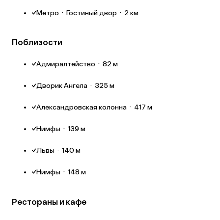
Метро
·
Гостиный двор
·
2 км
Поблизости
Адмиралтейство
·
82 м
Дворик Ангела
·
325 м
Александровская колонна
·
417 м
Нимфы
·
139 м
Львы
·
140 м
Нимфы
·
148 м
Рестораны и кафе