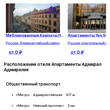
день приез
сломался, х
9.6
проблемой 
есть оправд
118 отзывов
101
сбой со свя
внимание на
том числе 
тоже ужасно
связи. 

Меблированные Комнаты На Столярном
Апартаменты Yes Se
Холодильни
Россия, Адмиралтейский район
Россия, Центральный ра
от 0 ₽
от 0 ₽
Расположение отеля Апартаменты Адмирал
Адмиралия
Общественный транспорт
Метро
·
Адмиралтейская
·
417 м
Метро
·
Невский проспект
·
2 км