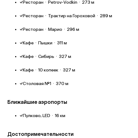
Ресторан
·
Petrov-Vodkin
·
273 м
Ресторан
·
Трактир на Гороховой
·
289 м
Ресторан
·
Марио
·
296 м
Кафе
·
Пышки
·
311 м
Кафе
·
Сибирь
·
327 м
Кафе
·
10 копеек
·
327 м
Столовая №1
·
370 м
Ближайшие аэропорты
Пулково, LED
·
16 км
Достопримечательности