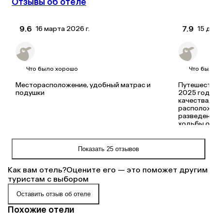
Отзывы об отеле
9.6
7.9
16 марта 2026 г.
15 де
Viktoriya
Elena
Что было хорошо
Что было
Месторасположение, удобный матрас и 
Путешествов
подушки
2025 года.
качества, н
расположен
разведение
ходьбы от 
минутах хо
10 минутах 
пообедать 
Показать 25 отзывов
Сенатская 
Постельное 
Как вам отель?
Оцените его — это поможет другим
достаточно
шампунь и 
туристам с выбором
Оставить отзыв об отеле
Что было
Похожие отели
В квартире 