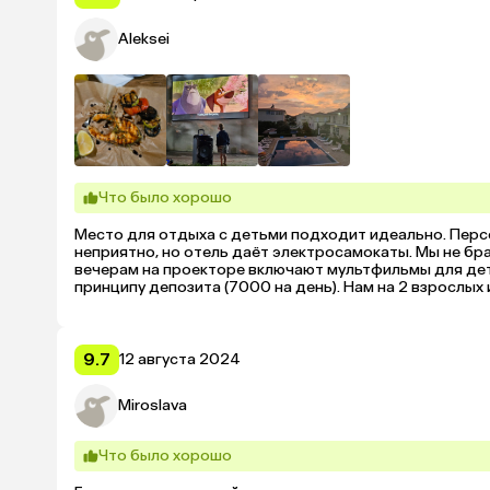
Aleksei
Что было хорошо
Место для отдыха с детьми подходит идеально. Перс
неприятно, но отель даёт электросамокаты. Мы не брал
вечерам на проекторе включают мультфильмы для дете
принципу депозита (7000 на день). Нам на 2 взрослых и 
далеко не столовская.

Считаю соотношение цена/качество весьма достойны
9.7
12 августа 2024
Miroslava
Что было хорошо