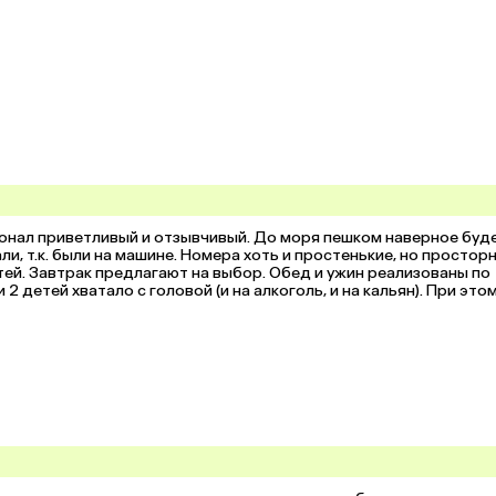
онал приветливый и отзывчивый. До моря пешком наверное буде
и, т.к. были на машине. Номера хоть и простенькие, но просторн
й. Завтрак предлагают на выбор. Обед и ужин реализованы по 
2 детей хватало с головой (и на алкоголь, и на кальян). При этом
м.