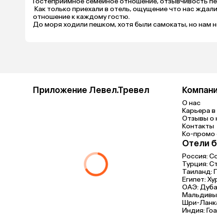
Гостеприимное семейное отношение, отзывчивость пе
 Как только приехали в отель, ощущение что нас ждали
отношение к каждому гостю.

До моря ходили пешком, хотя были самокаты, но нам не
Отдыхали с детьми, более удобного и продуманного з
калитку, а вечером наслаждаться просмотром мультик
песочнице или игровой комнате. Благодаря отелю отдо
Приложение Левел.Тревел
Компан
О нас
Карьера в 
Отзывы о 
Контакты
Ко-промо с
Отели б
Россия:
С
Турция:
С
Таиланд:
Египет:
Ху
ОАЭ:
Дуба
Мальдивы
Шри-Ланк
Индия:
Гоа