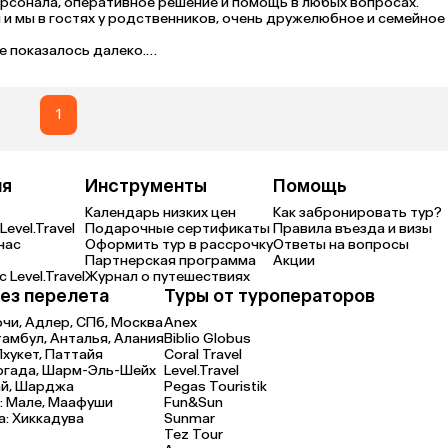
рсонала, оперативное решение и помощь в любых вопросах.

 и мы в гостях у родственников, очень дружелюбное и семейное 
 показалось далеко.

онирования еще не встречала. В бассейн можно попасть только 
а или фильма на проекторе можно свободно, пока дети играют в
хнули не только дети, но и родители. Спасибо большое еще раз
1
ия
Инструменты
Помощь
Календарь низких цен
Как забронировать тур?
Level.Travel
Подарочные сертификаты
Правила въезда и визы
нас
Оформить тур в рассрочку
Ответы на вопросы
Партнерская программа
Акции
 Level.Travel
Журнал о путешествиях
ез перелета
Туры от туроператоров
очи,
Адлер,
СПб,
Москва
Anex
тамбул,
Анталья,
Алания
Biblio Globus
Пхукет,
Паттайя
Coral Travel
ргада,
Шарм-Эль-Шейх
Level.Travel
й,
Шарджа
Pegas Touristik
:
Мале,
Маафуши
Fun&Sun
а:
Хиккадува
Sunmar
Tez Tour