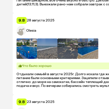
Питание шикарное, все очень вкусно и быстро. Депозита
детей(13;11;3). Выезжали рано-нам собрали завтрак с с
Отличный бассейн и игровая👍 были мало , проездом-до
сказать
9.8
28 августа 2025
Olesia
Что было хорошо
Отдыхали семьёй в августе 2025г. Долго искала где ж
питание были основными критериями. Зацепили отзывы 
отлично: до моря на самокатах, бассейн теплющий даж
подача и вкус. По вечерам собирались смотреть мульти
Тихо. Спокойно.Уютно.

Номер двухкомнатный, чистый, современный- полотенц
Вообще м все супер!!!
9.8
23 августа 2025