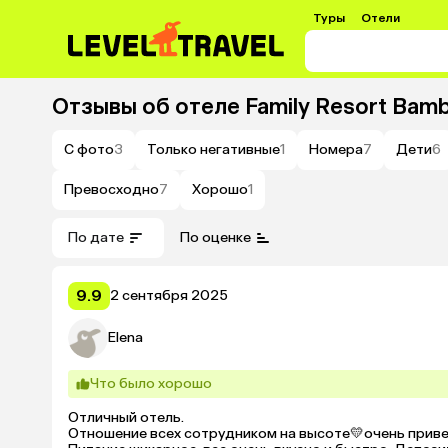
Туры
Отели
Отзывы об отеле
Family Resort Bam
С фото
3
Только негативные
1
Номера
7
Дети
6
Превосходно
7
Хорошо
1
По дате
По оценке
9.9
2 сентября 2025
Elena
Что было хорошо
Отличный отель.

Отношение всех сотрудником на высоте💛очень приве