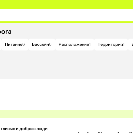
bora
Питание
6
Бассейн
6
Расположение
1
Территория
1
тливые и добрые люди.
