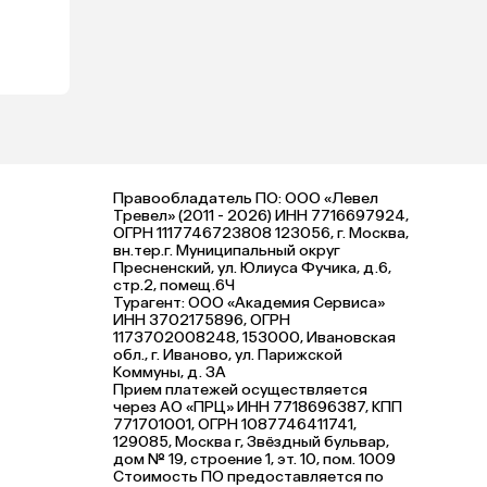
через 
 
.
Правообладатель ПО: ООО «Левел
Тревел» (2011 - 2026) ИНН 7716697924,
ОГРН 1117746723808 123056, г. Москва,
вн.тер.г. Муниципальный округ
Пресненский, ул. Юлиуса Фучика, д.6,
стр.2, помещ.6Ч
Турагент: ООО «Академия Сервиса»
ИНН 3702175896, ОГРН
1173702008248, 153000, Ивановская
обл., г. Иваново, ул. Парижской
Коммуны, д. ЗА
Прием платежей осуществляется
через АО «ПРЦ» ИНН 7718696387, КПП
771701001, ОГРН 1087746411741,
129085, Москва г, Звёздный бульвар,
дом № 19, строение 1, эт. 10, пом. 1009
Стоимость ПО предоставляется по