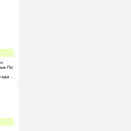
т 
ые. По 
 еда 