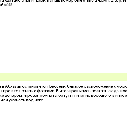
 хватало с напитками, на наш номер был 6 тыс(2-комн., 2 взр. И 
обой🩷

 моря дошли раз, но штормило, не купались, про заход в море н
е в Абхазии остановится. Бассейн, близкое расположение к морю 
про этот отель с фотками. В итоге решились поехать сюда, все
е вечером, игровая комната, батуты, питание вообще  отличное 
к и ужинать под него.

а постоянно меняли нам, убирались.
