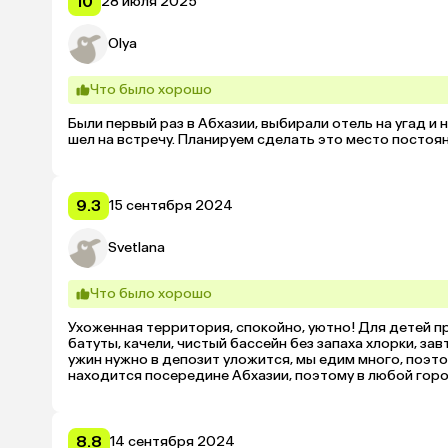
10
28 июля 2025
Olya
Что было хорошо
Были первый раз в Абхазии, выбирали отель на угад и 
шел на встречу. Планируем сделать это место постоя
9.3
15 сентября 2024
Svetlana
Что было хорошо
Ухоженная территория, спокойно, уютно! Для детей пр
батуты, качели, чистый бассейн без запаха хлорки, за
ужин нужно в депозит уложится, мы едим много, поэто
находится посередине Абхазии, поэтому в любой город
очень удалось отдохнуть! Цена не маленькая, но того 
номере даже одеяла Аскона, матрасы ортопедические,
чем сравнить) Персонал тоже очень хороший. Приятно
8.8
14 сентября 2024