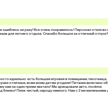
не ошиблись ни разу! Все очень понравилось! Персонал отеля во 
нным для летнего отдыха. Спасибо большое за отличный отпуск!
осто идеально: есть большая игровая в помещении, песочница, 
втраки отличные, всем моим детям угодили! Питание включено обе
му нам на один прием хватало! Мы арендовали авто, посёлок 
 близко! Пляж чистый, народу немного. Нам с 2 мя маленькими 
стоит. На территории есть всё для полноценного отдыха с детьми
 хорошее постельное, полотенца. Мы часто путешествуем, нам е
, что нам каждый день рады)