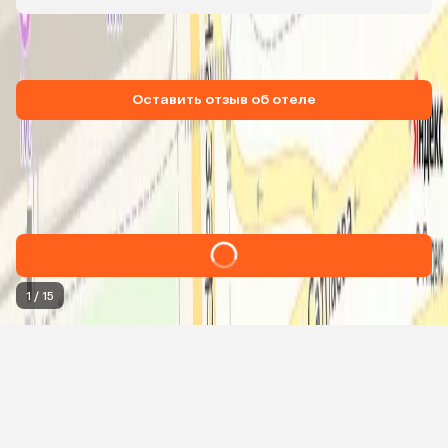
Заселялся са
с кодом. Хоз
уведомление
Как вам отель?
Оцените его — это поможет другим туристам с выбором
Оставить отзыв об отеле
Квартира На Проспекте Назарбаева
Расположен: в 500 м от центра г. Алматы, в 13 км от
аэропорта г. Алматы. Адрес: проспект Назарбаева, д.
220/3, Алматы
1
/
15