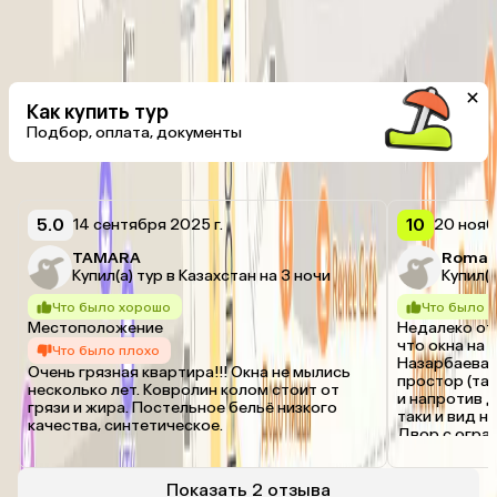
Территория
Парковка (бесплатно)
Подробнее
Как купить тур
Подбор, оплата, документы
Отзывы об отеле
5.0
10
14 сентября 2025 г.
20 нояб
TAMARA
Roma
Купил(а) тур в Казахстан на 3 ночи
Купил(а
Что было хорошо
Что было 
Местоположение
Недалеко от 
что окна на 
Что было плохо
Назарбаева т
Очень грязная квартира!!! Окна не мылись 
простор (там
несколько лет. Ковролин колом стоит от 
и напротив д
грязи и жира. Постельное бельё низкого 
таки и вид на
качества, синтетическое.
Двор с оград
Фото реальны
ремонт. Мне 
практически 
Показать 2 отзыва