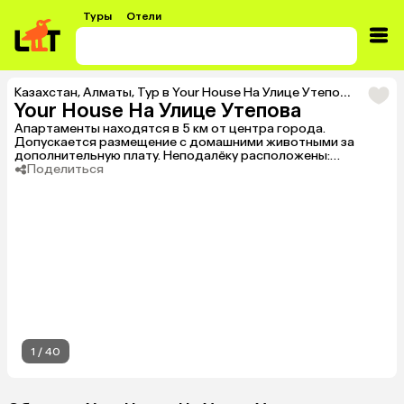
Туры
Отели
Казахстан
,
Алматы
,
Тур в Your House На Улице Утепова
Your House На Улице Утепова
Апартаменты находятся в 5 км от центра города.
Допускается размещение с домашними животными за
дополнительную плату. Неподалёку расположены:
Ботанический сад, Парк первого президента и
Поделиться
Алматинский центральный стадион.
1
/
40