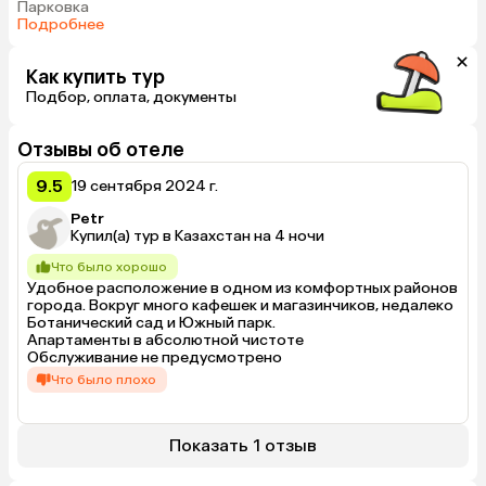
Парковка
Подробнее
Как купить тур
Подбор, оплата, документы
Отзывы об отеле
9.5
19 сентября 2024 г.
Petr
Купил(а) тур в Казахстан на 4 ночи
Что было хорошо
Удобное расположение в одном из комфортных районов 
города. Вокруг много кафешек и магазинчиков, недалеко 
Ботанический сад и Южный парк.

Апартаменты в абсолютной чистоте

Обслуживание не предусмотрено
Что было плохо
Телевизор в апартаментах не подключен к интернету, 
мне не особенно важно но все же было бы приятнее если 
бы работал
Показать 1 отзыв