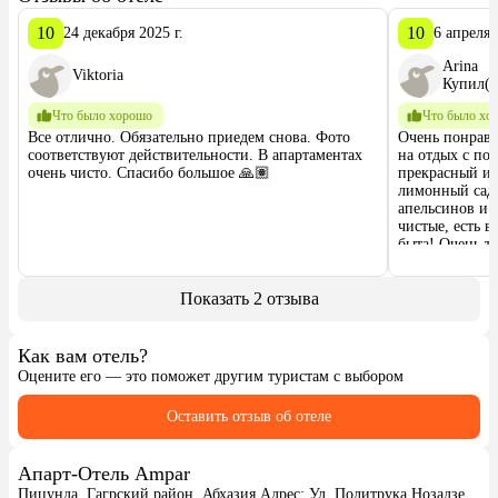
10
10
24 декабря 2025 г.
6 апреля 
Arina
Viktoria
Купил(а
Что было хорошо
Что было хо
Все отлично. Обязательно приедем снова. Фото 
Очень понрави
соответствуют действительности. В апартаментах 
на отдых с под
очень чисто. Спасибо большое 🙏🏽
прекрасный и 
лимонный сад 
апельсинов и 
чистые, есть в
быта! Очень т
доступность д
которой прият
близких людей
Показать 2 отзыва
остались очень
приезжать ещё!
Как вам отель?
Оцените его — это поможет другим туристам с выбором
Оставить отзыв об отеле
Апарт-Отель Ampar
Пицунда, Гагрский район, Абхазия Адрес: Ул. Политрука Нозадзе,