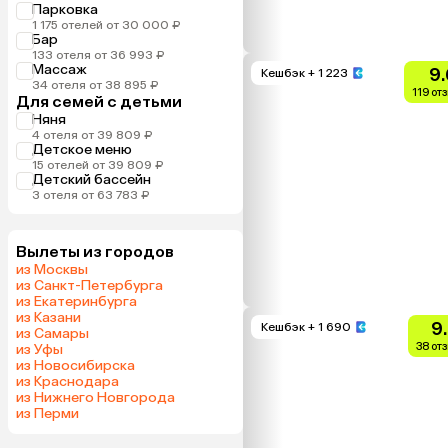
Парковка
1 175 отелей от 30 000 ₽
Бар
133 отеля от 36 993 ₽
Массаж
9.
Кешбэк
+ 1 223
34 отеля от 38 895 ₽
119 от
Для семей с детьми
Няня
4 отеля от 39 809 ₽
Детское меню
15 отелей от 39 809 ₽
Детский бассейн
3 отеля от 63 783 ₽
Вылеты из городов
из Москвы
из Санкт-Петербурга
из Екатеринбурга
из Казани
9
Кешбэк
+ 1 690
из Самары
38 от
из Уфы
из Новосибирска
из Краснодара
из Нижнего Новгорода
из Перми