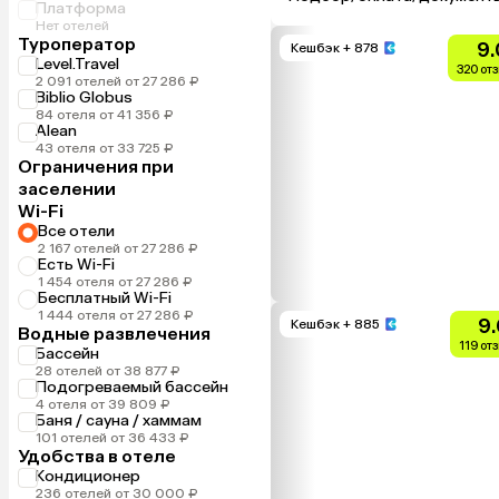
Платформа
Нет отелей
Туроператор
9.
Кешбэк
+ 878
Level.Travel
320 от
2 091 отелей от 27 286 ₽
Biblio Globus
84 отеля от 41 356 ₽
Alean
43 отеля от 33 725 ₽
Ограничения при
заселении
Wi-Fi
Все отели
2 167 отелей от 27 286 ₽
Есть Wi-Fi
1 454 отеля от 27 286 ₽
Бесплатный Wi-Fi
1 444 отеля от 27 286 ₽
9.
Кешбэк
+ 885
Водные развлечения
119 от
Бассейн
28 отелей от 38 877 ₽
Подогреваемый бассейн
4 отеля от 39 809 ₽
Баня / сауна / хаммам
101 отелей от 36 433 ₽
Удобства в отеле
Кондиционер
236 отелей от 30 000 ₽