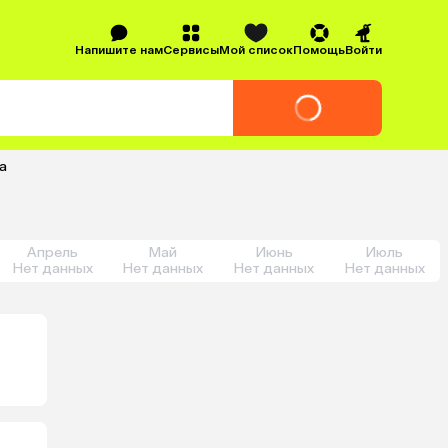
Напишите нам
Сервисы
Мой список
Помощь
Войти
а
Апрель
Май
Июнь
Июль
Нет данных
Нет данных
Нет данных
Нет данных