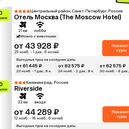
Центральный район, Санкт-Петербург, Россия
0
Отель Москва (The Moscow Hotel)
зывов
21 км
лобби
Можно с животными
от 43 928 ₽
Показат
туры
25 нояб. - 1 дек., 6 ночей
Выгодные туры на соседние даты
от 61 445 ₽
от 62 575 ₽
от 62 575 ₽
23 нояб. - 1 дек., 8 н.
24 нояб. - 2 дек., 8 н.
30 нояб. - 8 дек.,
Калининград, Россия
0
Riverside
зывов
22 км
везде
от 44 289 ₽
Показат
туры
12 нояб. - 18 нояб., 6 ночей
Выгодные туры на соседние даты