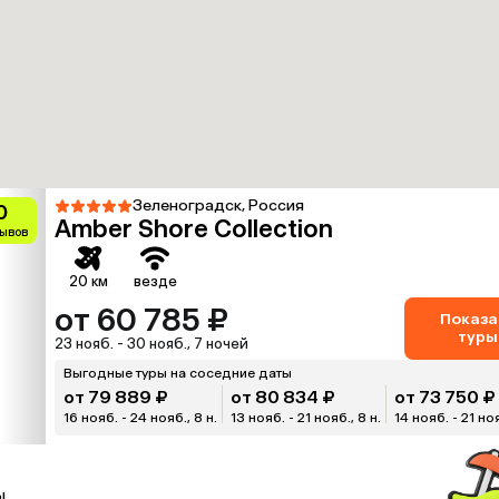
Зеленоградск, Россия
0
Amber Shore Collection
зывов
20 км
везде
от 60 785 ₽
Показа
туры
23 нояб. - 30 нояб., 7 ночей
Выгодные туры на соседние даты
от 79 889 ₽
от 80 834 ₽
от 73 750 ₽
16 нояб. - 24 нояб., 8 н.
13 нояб. - 21 нояб., 8 н.
14 нояб. - 21 ноя
ы