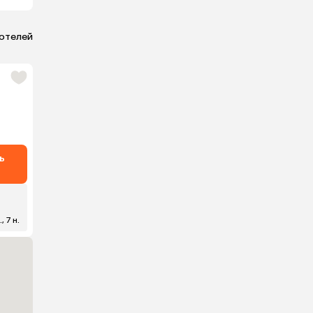
 отелей
ь
, 7 н.