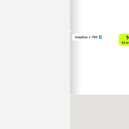
1
Кешбэк
+ 795
42 о