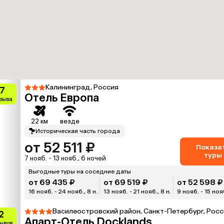
Калининград, Россия
.7
Отель Европа
тзыва
22 км
везде
Историческая часть города
от 52 511 ₽
Показа
туры
7 нояб. - 13 нояб., 6 ночей
Выгодные туры на соседние даты
от 69 435 ₽
от 69 519 ₽
от 52 598 ₽
16 нояб. - 24 нояб., 8 н.
13 нояб. - 21 нояб., 8 н.
9 нояб. - 15 нояб
Василеостровский район, Санкт-Петербург, Росс
2
Апарт-Отель Docklands
зывов