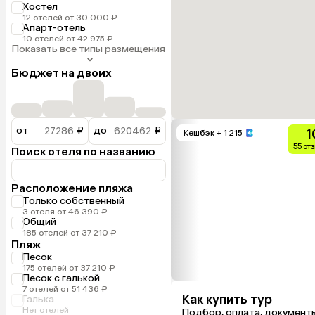
Хостел
12 отелей от 30 000 ₽
Апарт-отель
10 отелей от 42 975 ₽
Показать все типы размещения
Бюджет на двоих
от
₽
до
₽
1
Кешбэк
+ 1 215
55 от
Поиск отеля по названию
Расположение пляжа
Только собственный
3 отеля от 46 390 ₽
Общий
185 отелей от 37 210 ₽
Пляж
Песок
175 отелей от 37 210 ₽
Песок с галькой
7 отелей от 51 436 ₽
Как купить тур
Галька
Нет отелей
Подбор, оплата, документ