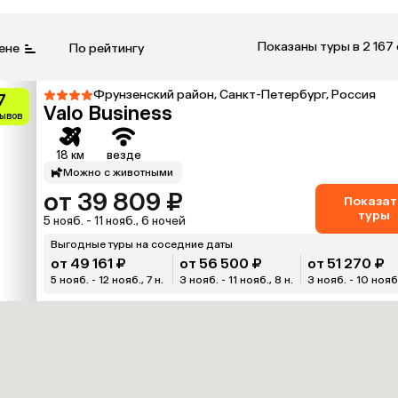
Показаны туры в 2 167
ене
По рейтингу
Фрунзенский район, Санкт-Петербург, Россия
7
Valo Business
зывов
18 км
везде
Можно с животными
от 39 809 ₽
Показат
туры
5 нояб. - 11 нояб., 6 ночей
Выгодные туры на соседние даты
от 49 161 ₽
от 56 500 ₽
от 51 270 ₽
5 нояб. - 12 нояб., 7 н.
3 нояб. - 11 нояб., 8 н.
3 нояб. - 10 нояб.