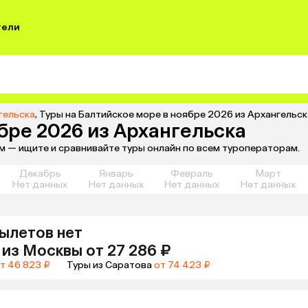
тели
гельска
,
Туры на Балтийское море в ноябре 2026 из Архангельск
бре 2026 из Архангельска
ом — ищите и сравнивайте туры онлайн по всем туроператорам.
Декабрь
Январь
Февраль
Март
Нет данных
Нет данных
Нет данных
Нет данных
ылетов нет
из
Москвы
от 27 286 ₽
т 46 823 ₽
Туры из Саратова
от 74 423 ₽