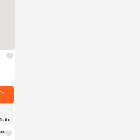
ть
., 6 н.
ия