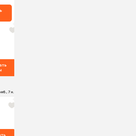
ь
ать
ы
яб., 7 н.
ать