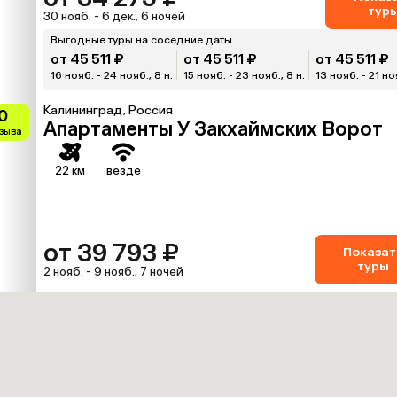
тур
30 нояб. - 6 дек., 6 ночей
Выгодные туры на соседние даты
от 45 511 ₽
от 45 511 ₽
от 45 511 ₽
16 нояб. - 24 нояб., 8 н.
15 нояб. - 23 нояб., 8 н.
13 нояб. - 21 ноя
Калининград, Россия
0
Апартаменты У Закхаймских Ворот
тзыва
22 км
везде
от 39 793 ₽
Показат
туры
2 нояб. - 9 нояб., 7 ночей