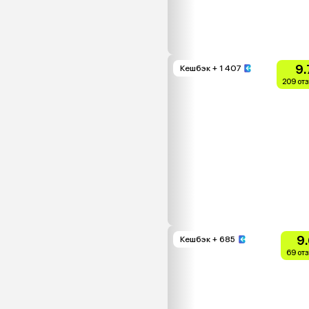
9.
Кешбэк
+ 1 407
209 от
9
Кешбэк
+ 685
69 от