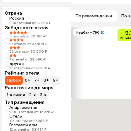
Страна
По рекомендации
По ц
Россия
2 167 отелей от 27 286 ₽
Звёздность отеля
9.
Кешбэк
+ 796
6 отелей от 60 785 ₽
279 от
27 отелей от 37 404 ₽
53 отеля от 30 600 ₽
7 отелей от 39 696 ₽
другое
2 073 отеля от 27 286 ₽
Рейтинг отеля
Любой
6+
7+
8+
9+
Расстояние до моря
1-я линия
2-я
3-я
Тип размещения
Апартаменты
2 008 отелей от 32 226 ₽
Отель
113 отелей от 27 286 ₽
Гостевой дом
12 отелей от 33 431 ₽