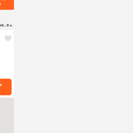
ы
б., 8 н.
ь