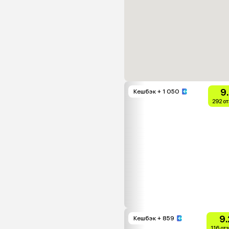
9
Кешбэк
+ 1 050
292 о
9.
Кешбэк
+ 859
116 от