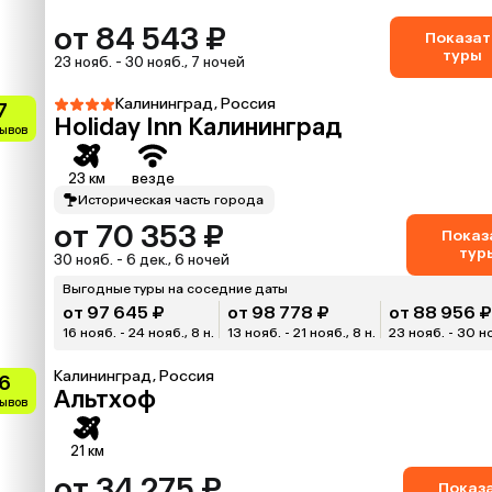
от 84 543 ₽
Показат
туры
23 нояб. - 30 нояб., 7 ночей
Калининград, Россия
7
Holiday Inn Калининград
зывов
23 км
везде
Историческая часть города
от 70 353 ₽
Показ
тур
30 нояб. - 6 дек., 6 ночей
Выгодные туры на соседние даты
от 97 645 ₽
от 98 778 ₽
от 88 956 ₽
16 нояб. - 24 нояб., 8 н.
13 нояб. - 21 нояб., 8 н.
23 нояб. - 30 но
Калининград, Россия
.6
Альтхоф
зывов
21 км
от 34 275 ₽
Показ