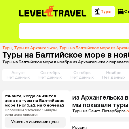
Туры
О
Туры
,
Туры из Архангельска
,
Туры на Балтийское море из Архан
Туры на Балтийское море в ноя
Туры на Балтийское море в ноябре из Архангельска с перелет
Август
Сентябрь
Октябрь
Ноябрь
Нет данных
Нет данных
Нет данных
Нет данных
Узнайте, когда снизится
из
Архангельска
в
цена на туры на Балтийское
мы показали туры
море 1 нояб.±2, на 6 ночей±2
Оповестим в течение 1 минуты,
Туры из Санкт-Петербурга
о
если цена снизится
Узнать о снижении цены
Россия