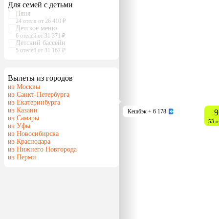
Для семей с детьми
Няня
24 отеля от 26 410 ₽
Детское меню
6 отелей от 31 371 ₽
Детский бассейн
5 отелей от 31 167 ₽
Вылеты из городов
из Москвы
из Санкт-Петербурга
из Екатеринбурга
из Казани
9
Кешбэк
+ 6 178
из Самары
53 о
из Уфы
из Новосибирска
из Краснодара
из Нижнего Новгорода
из Перми