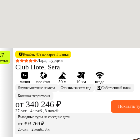
.7
Кешбэк 4% по карте Т-Банка
Лара, Турция
отзыв
Club Hotel Sera
линия
пес./гал.
50 м
10 км
везде
Двухкомнатные номера
Отзывы за этот год
Собственный пляж
Большая территория
от 340 246 ₽
Показать т
27 окт. - 4 нояб., 8 ночей
Выгодные туры на соседние даты
от 393 769 ₽
25 окт. - 2 нояб., 8 н.