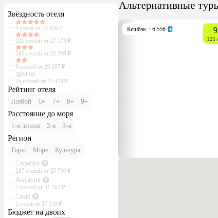
Альтернативные тур
Звёздность отеля
4 отеля от 34 959 ₽
9
Кешбэк
+ 6 556
121 
121 отелей от 27 173 ₽
141 отелей от 25 799 ₽
6 отелей от 29 387 ₽
другое
25 отелей от 27 479 ₽
Рейтинг отеля
Любой
6+
7+
8+
9+
Расстояние до моря
1-я линия
2-я
3-я
Регион
Горы
Море
Культура
Стамбул
287 отелей от 25 799 ₽
Анталия
7 отелей от 31 167 ₽
Сиде
1 отель от 37 310 ₽
Бюджет на двоих