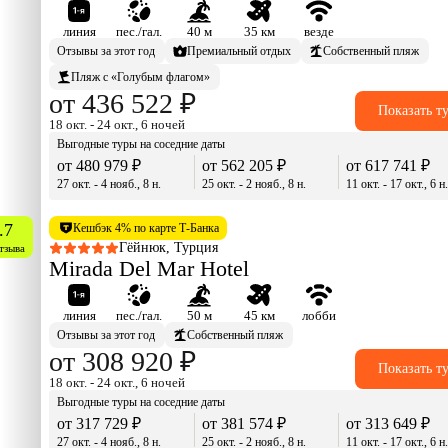
линия
пес./гал.
40 м
35 км
везде
Отзывы за этот год
Премиальный отдых
Собственный пляж
Пляж с «Голубым флагом»
от 436 522 ₽
Показать т
18 окт. - 24 окт., 6 ночей
Выгодные туры на соседние даты
от 480 979 ₽
от 562 205 ₽
от 617 741 ₽
27 окт. - 4 нояб., 8 н.
25 окт. - 2 нояб., 8 н.
11 окт. - 17 окт., 6 н
.7
Кешбэк 4% по карте Т-Банка
Гёйнюк, Турция
тзыва
Mirada Del Mar Hotel
линия
пес./гал.
50 м
45 км
лобби
Отзывы за этот год
Собственный пляж
от 308 920 ₽
Показать т
18 окт. - 24 окт., 6 ночей
Выгодные туры на соседние даты
от 317 729 ₽
от 381 574 ₽
от 313 649 ₽
27 окт. - 4 нояб., 8 н.
25 окт. - 2 нояб., 8 н.
11 окт. - 17 окт., 6 н