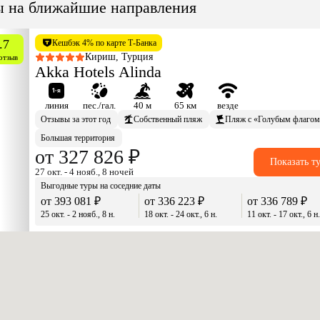
ы на ближайшие направления
.7
Кешбэк 4% по карте Т-Банка
Кириш, Турция
отзыв
Akka Hotels Alinda
линия
пес./гал.
40 м
65 км
везде
Отзывы за этот год
Собственный пляж
Пляж с «Голубым флагом
Большая территория
от 327 826 ₽
Показать т
27 окт. - 4 нояб., 8 ночей
Выгодные туры на соседние даты
от 393 081 ₽
от 336 223 ₽
от 336 789 ₽
25 окт. - 2 нояб., 8 н.
18 окт. - 24 окт., 6 н.
11 окт. - 17 окт., 6 н