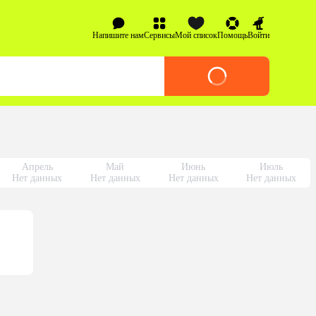
Напишите нам
Сервисы
Мой список
Помощь
Войти
Апрель
Май
Июнь
Июль
Нет данных
Нет данных
Нет данных
Нет данных