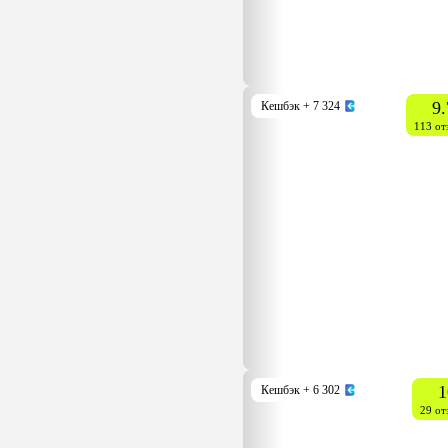
9.
Кешбэк
+ 7 324
113 от
1
Кешбэк
+ 6 302
29 от