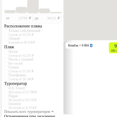
от
₽
до
₽
Расположение пляжа
Только собственный
3 отеля от 32 251 ₽
Общий
6 отелей от 30 379 ₽
9
Кешбэк
+ 6 804
Пляж
181 
Песок
4 отеля от 32 251 ₽
Песок с галькой
Нет отелей
Галька
2 отеля от 31 167 ₽
Платформа
2 отеля от 34 148 ₽
Туроператор
ICS Travel
262 отеля от 25 799 ₽
Pegast
30 отелей от 29 270 ₽
Intourist
20 отелей от 31 074 ₽
Показать всех туроператоров
Ограничения при заселении