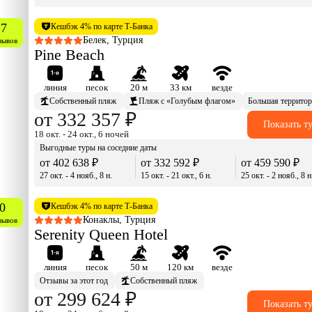
.7
Кешбэк 4% по карте Т-Банка
Белек, Турция
зывов
Pine Beach
линия
песок
20 м
33 км
везде
Собственный пляж
Пляж с «Голубым флагом»
Большая террито
от 332 357 ₽
Показать т
18 окт. - 24 окт., 6 ночей
Выгодные туры на соседние даты
от 402 638 ₽
от 332 592 ₽
от 459 590 ₽
27 окт. - 4 нояб., 8 н.
15 окт. - 21 окт., 6 н.
25 окт. - 2 нояб., 8 н
0
Кешбэк 4% по карте Т-Банка
Конаклы, Турция
зывов
Serenity Queen Hotel
линия
песок
50 м
120 км
везде
Отзывы за этот год
Собственный пляж
от 299 624 ₽
Показать т