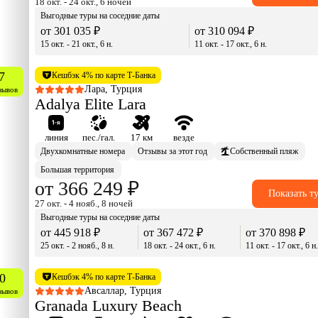
18 окт. - 24 окт., 6 ночей
Выгодные туры на соседние даты
от 301 035 ₽
от 310 094 ₽
15 окт. - 21 окт., 6 н.
11 окт. - 17 окт., 6 н.
7
Кешбэк 4% по карте Т-Банка
Лара, Турция
зывов
Adalya Elite Lara
линия
пес./гал.
17 км
везде
Двухкомнатные номера
Отзывы за этот год
Собственный пляж
Большая территория
от 366 249 ₽
Показать т
27 окт. - 4 нояб., 8 ночей
Выгодные туры на соседние даты
от 445 918 ₽
от 367 472 ₽
от 370 898 ₽
25 окт. - 2 нояб., 8 н.
18 окт. - 24 окт., 6 н.
11 окт. - 17 окт., 6 н
0
Кешбэк 4% по карте Т-Банка
Авсаллар, Турция
зывов
Granada Luxury Beach