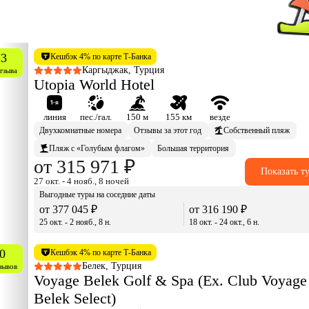
.3
Кешбэк 4% по карте Т-Банка
Каргыджак, Турция
тзыва
Utopia World Hotel
линия
пес./гал.
150 м
155 км
везде
Двухкомнатные номера
Отзывы за этот год
Собственный пляж
Пляж с «Голубым флагом»
Большая территория
от 315 971 ₽
Показать т
27 окт. - 4 нояб., 8 ночей
Выгодные туры на соседние даты
от 377 045 ₽
от 316 190 ₽
25 окт. - 2 нояб., 8 н.
18 окт. - 24 окт., 6 н.
0
Кешбэк 4% по карте Т-Банка
Белек, Турция
зывов
Voyage Belek Golf & Spa (Ex. Club Voyage
Belek Select)