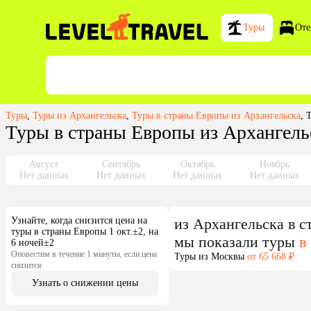
Туры
Оте
Туры
,
Туры из Архангельска
,
Туры в cтраны Европы из Архангельска
,
Т
Туры в cтраны Европы из Архангельс
Август
Сентябрь
Октябрь
Ноябрь
Нет данных
Нет данных
Нет данных
Нет данных
Узнайте, когда снизится цена на
из
Архангельска
в c
туры в cтраны Европы 1 окт.±2, на
мы показали туры
в
6 ночей±2
Оповестим в течение 1 минуты, если цена
Туры из Москвы
от 65 668 ₽
снизится
Узнать о снижении цены