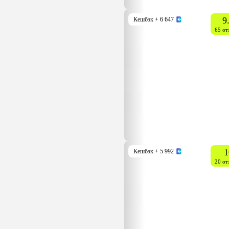
9
Кешбэк
+ 6 647
65 от
1
Кешбэк
+ 5 992
20 от