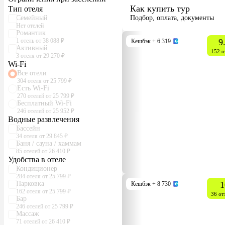
Как купить тур
Тип отеля
Семейный
Подбор, оплата, документы
Нет отелей
Романтик
1 отель от 38 088 ₽
9
Кешбэк
+ 6 319
Активный
152 о
3 отеля от 29 270 ₽
Wi-Fi
Все отели
304 отеля от 25 799 ₽
Есть Wi-Fi
270 отелей от 25 799 ₽
Бесплатный Wi-Fi
246 отелей от 25 952 ₽
Водные развлечения
Бассейн
34 отеля от 29 845 ₽
Баня / сауна / хаммам
85 отелей от 26 410 ₽
Удобства в отеле
Кондиционер
284 отеля от 25 799 ₽
Парковка
1
Кешбэк
+ 8 730
162 отеля от 25 799 ₽
36 от
Бар
246 отелей от 25 799 ₽
Массаж
71 отелей от 26 410 ₽