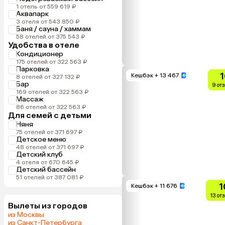
1 отель от 559 619 ₽
Аквапарк
3 отеля от 543 850 ₽
Баня / сауна / хаммам
58 отелей от 375 543 ₽
Удобства в отеле
Кондиционер
175 отелей от 322 563 ₽
Парковка
1
Кешбэк
+ 13 467
8 отелей от 327 132 ₽
Бар
9 от
169 отелей от 322 563 ₽
Массаж
86 отелей от 322 563 ₽
Для семей с детьми
Няня
75 отелей от 371 697 ₽
Детское меню
48 отелей от 371 697 ₽
Детский клуб
4 отеля от 670 645 ₽
Детский бассейн
51 отелей от 387 081 ₽
1
Кешбэк
+ 11 676
13 от
Вылеты из городов
из Москвы
из Санкт-Петербурга