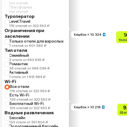
Нет отелей
Платформа
Нет отелей
Туроператор
Level.Travel
176 отелей от 322 563 ₽
Ограничения при
1
Кешбэк
+ 10 324
заселении
13 от
Только отели для взрослых
7 отелей от 601 380 ₽
Тип отеля
Семейный
3 отеля от 583 835 ₽
Романтик
38 отелей от 484 096 ₽
Активный
1 отель от 1 815 984 ₽
Wi-Fi
Все отели
176 отелей от 322 563 ₽
Есть Wi-Fi
139 отелей от 322 563 ₽
Бесплатный Wi-Fi
9
Кешбэк
+ 10 218
129 отелей от 322 563 ₽
Водные развлечения
33 о
Бассейн
133 отеля от 351 804 ₽
Подогреваемый бассейн