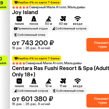
.9
Кешбэк 4% по карте Т-Банка
Северный Мале Атолл, Мальдивы
зывов
Joy Island
линия
песок
50 м
40 км
везде
Премиальный отдых
Собственный остров
Собственный пляж
от 743 200 ₽
Показат
туры
18 дек. - 26 дек., 8 ночей
0
Кешбэк 4% по карте Т-Банка
Северный Мале Атолл, Мальдивы
зывов
Centara Ras Fushi Resort & Spa (Adul
Only 18+)
линия
песок
10 м
11 км
везде
Собственный остров
Собственный пляж
от 601 380 ₽
Показат
туры
18 дек. - 26 дек., 8 ночей