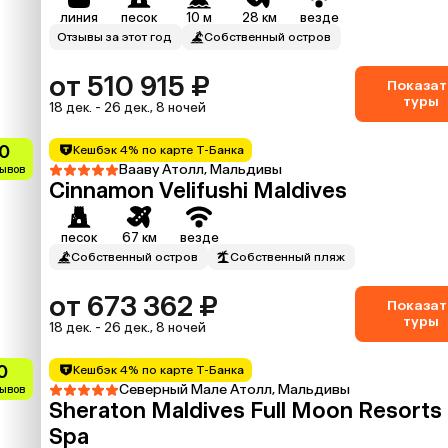
линия
песок
10 м
28 км
везде
Отзывы за этот год
Собственный остров
от 510 915 ₽
Показат
туры
18 дек. - 26 дек., 8 ночей
0
Кешбэк 4% по карте Т-Банка
Вааву Атолл, Мальдивы
зывов
Cinnamon Velifushi Maldives
песок
67 км
везде
Собственный остров
Собственный пляж
от 673 362 ₽
Показат
туры
18 дек. - 26 дек., 8 ночей
0
Кешбэк 4% по карте Т-Банка
Северный Мале Атолл, Мальдивы
зывов
Sheraton Maldives Full Moon Resorts
Spa