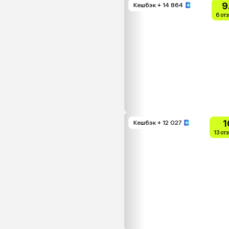
9
Кешбэк
+ 14 864
6 от
1
Кешбэк
+ 12 027
13 от