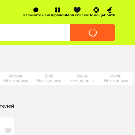
Напишите нам
Сервисы
Мой список
Помощь
Войти
Апрель
Май
Июнь
Июль
Нет данных
Нет данных
Нет данных
Нет данных
отелей