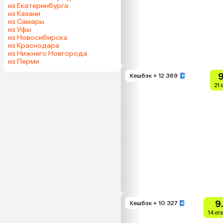
из Екатеринбурга
из Казани
из Самары
из Уфы
из Новосибирска
из Краснодара
из Нижнего Новгорода
из Перми
9
Кешбэк
+ 12 369
21 
9
Кешбэк
+ 10 327
14 от