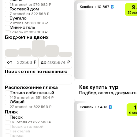
18 отелей от 576 982 ₽
9
Кешбэк
+ 10 867
Гостевой дом
35 от
7 отелей от 322 563 ₽
Бунгало
2 отеля от 818 880 ₽
Мини-отель
1 отель от 359 389 ₽
Бюджет на двоих
от
₽
до
₽
Поиск отеля по названию
Как купить тур
Расположение пляжа
Только собственный
Подбор, оплата, документ
145 отелей от 351 804 ₽
Общий
1
27 отелей от 322 563 ₽
Кешбэк
+ 7 433
Пляж
9 от
Песок
173 отеля от 322 563 ₽
Песок с галькой
Нет отелей
Галька