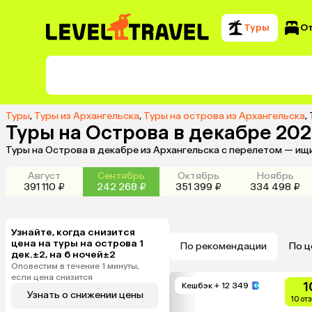
Туры
О
Туры
,
Туры из Архангельска
,
Туры на острова из Архангельска
,
Туры на Острова в декабре 202
Туры на Острова в декабре из Архангельска с перелетом — ищ
Август
Сентябрь
Октябрь
Ноябрь
391 110 ₽
242 268 ₽
351 399 ₽
334 498 ₽
Узнайте, когда снизится
цена на туры на острова 1
По рекомендации
По ц
дек.±2, на 6 ночей±2
Оповестим в течение 1 минуты,
если цена снизится
1
Кешбэк
+ 12 349
Узнать о снижении цены
10 от