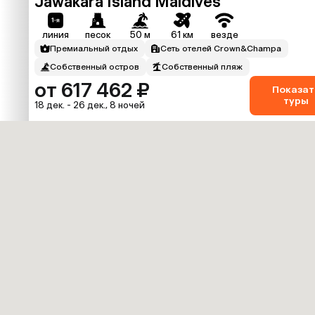
Jawakara Island Maldives
линия
песок
50 м
61 км
везде
Премиальный отдых
Сеть отелей Crown&Champa
Собственный остров
Собственный пляж
от 617 462 ₽
Показат
туры
18 дек. - 26 дек., 8 ночей