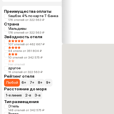
Преимущества оплаты
Кешбэк 4% по карте Т-Банка
176 отелей от 322 563 ₽
Страна
Мальдивы
176 отелей от 322 563 ₽
Звёздность отеля
107 отелей от 462 667 ₽
44 отеля от 351 804 ₽
10 отелей от 342 575 ₽
Нет отелей
другое
15 отелей от 322 563 ₽
Рейтинг отеля
Любой
6+
7+
8+
9+
Расстояние до моря
1-я линия
2-я
3-я
Тип размещения
Отель
148 отелей от 342 575 ₽
Вилла