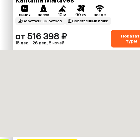
Kandima Maldives
линия
песок
10 м
90 км
везде
Собственный остров
Собственный пляж
от 516 398 ₽
Показат
туры
18 дек. - 26 дек., 8 ночей