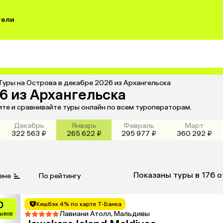
тели
Туры на Острова в декабре 2026 из Архангельска
6 из Архангельска
ите и сравнивайте туры онлайн по всем туроператорам.
Декабрь
Январь
Февраль
Март
322 563 ₽
265 622 ₽
295 977 ₽
360 292 ₽
Показаны туры в 176 
ене
По рейтингу
0
Кешбэк 4% по карте Т-Банка
Лавиани Атолл, Мальдивы
зывов