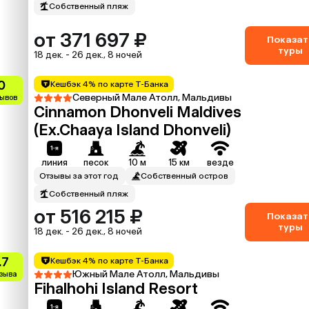
Собственный пляж
от 371 697 ₽
Показат
туры
18 дек. - 26 дек., 8 ночей
0
Кешбэк 4% по карте Т-Банка
Северный Мале Атолл, Мальдивы
зывов
Cinnamon Dhonveli Maldives
(Ex.Chaaya Island Dhonveli)
линия
песок
10 м
15 км
везде
Отзывы за этот год
Собственный остров
Собственный пляж
от 516 215 ₽
Показат
туры
18 дек. - 26 дек., 8 ночей
.7
Кешбэк 4% по карте Т-Банка
Южный Мале Атолл, Мальдивы
тзыва
Fihalhohi Island Resort