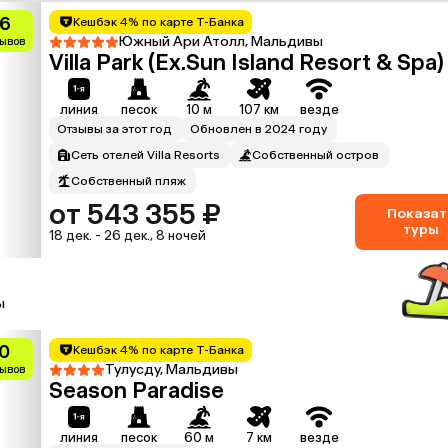
.6
Кешбэк 4% по карте Т-Банка
Южный Ари Атолл, Мальдивы
зывов
Villa Park (Ex.Sun Island Resort & Spa)
линия
песок
10 м
107 км
везде
Отзывы за этот год
Обновлен в 2024 году
Сеть отелей Villa Resorts
Собственный остров
Собственный пляж
от 543 355 ₽
Показат
туры
18 дек. - 26 дек., 8 ночей
ы
0
Кешбэк 4% по карте Т-Банка
Тулусду, Мальдивы
зывов
Season Paradise
линия
песок
60 м
7 км
везде