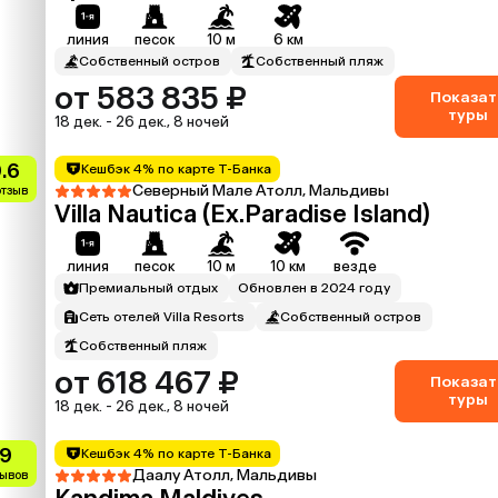
линия
песок
10 м
6 км
Собственный остров
Собственный пляж
от 583 835 ₽
Показат
туры
18 дек. - 26 дек., 8 ночей
.6
Кешбэк 4% по карте Т-Банка
Северный Мале Атолл, Мальдивы
отзыв
Villa Nautica (Ex.Paradise Island)
линия
песок
10 м
10 км
везде
Премиальный отдых
Обновлен в 2024 году
Сеть отелей Villa Resorts
Собственный остров
Собственный пляж
от 618 467 ₽
Показат
туры
18 дек. - 26 дек., 8 ночей
.9
Кешбэк 4% по карте Т-Банка
Даалу Атолл, Мальдивы
зывов