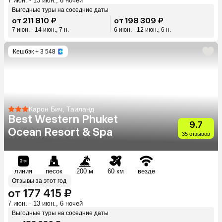
7 июн. - 13 июн., 6 ночей
Выгодные туры на соседние даты
от 211 810 ₽
от 198 309 ₽
7 июн. - 14 июн., 7 н.
6 июн. - 12 июн., 6 н.
Кешбэк
+ 3 548
Карон Бич, Таиланд
Best Western Phuket
9.7
Ocean Resort & Spa
35 отзывов
линия
песок
200 м
60 км
везде
Отзывы за этот год
от 177 415 ₽
7 июн. - 13 июн., 6 ночей
Выгодные туры на соседние даты