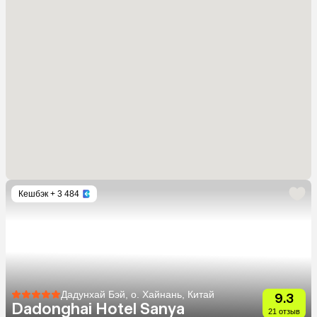
Кешбэк
+ 3 484
Дадунхай Бэй, о. Хайнань, Китай
9.3
Dadonghai Hotel Sanya
21 отзыв