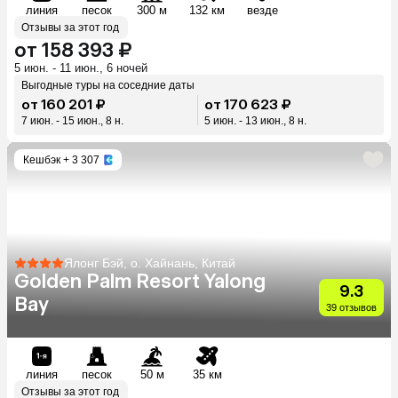
линия
песок
300 м
132 км
везде
Отзывы за этот год
от 158 393 ₽
5 июн. - 11 июн., 6 ночей
Выгодные туры на соседние даты
от 160 201 ₽
от 170 623 ₽
7 июн. - 15 июн., 8 н.
5 июн. - 13 июн., 8 н.
Кешбэк
+ 3 307
Ялонг Бэй, о. Хайнань, Китай
Golden Palm Resort Yalong
9.3
Bay
39 отзывов
линия
песок
50 м
35 км
Отзывы за этот год