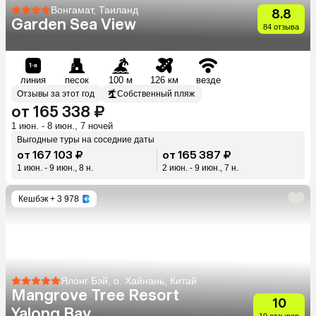
Вонгамат, Таиланд
8.8
Garden Sea View
84 отзыва
линия
песок
100 м
126 км
везде
Отзывы за этот год
Собственный пляж
от 165 338 ₽
1 июн. - 8 июн., 7 ночей
Выгодные туры на соседние даты
от 167 103 ₽
от 165 387 ₽
1 июн. - 9 июн., 8 н.
2 июн. - 9 июн., 7 н.
Кешбэк
+ 3 978
Ялонг Бэй, о. Хайнань, Китай
Mangrove Tree Resort
10
Yalong Bay
19 отзывов