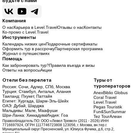
Будьте с нами
Компания
О нас
Карьера в Level.Travel
Отзывы о нас
Контакты
Ко-промо с Level.Travel
Инструменты
Календарь низких цен
Подарочные сертификаты
Оформить тур в рассрочку
Партнерская программа
Журнал о путешествиях
Помощь
Как забронировать тур?
Правила въезда и визы
Ответы на вопросы
Акции
Отели без перелета
Туры от
туроператоров
Россия:
Сочи,
Адлер,
СПб,
Москва
Турция:
Стамбул,
Анталья,
Алания
Anex
Biblio Globus
Таиланд:
Пхукет,
Паттайя
Coral Travel
Египет:
Хургада,
Шарм-Эль-Шейх
Level.Travel
ОАЭ:
Дубай,
Шарджа
Pegas Touristik
Мальдивы:
Мале,
Маафуши
Fun&Sun
Sunmar
Шри-Ланка:
Хиккадува
Индия:
Гоа
Tez Tour
Алеан
Правообладатель ПО: ООО «Левел Тревел» (2011 - 2026) ИНН
7716697924, ОГРН 1117746723808 123056, г. Москва, вн.тер.г.
Муниципальный округ Пресненский, ул. Юлиуса Фучика, д.6, стр.2,