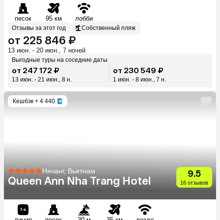
песок
95 км
лобби
Отзывы за этот год
Собственный пляж
от 225 846 ₽
13 июн. - 20 июн., 7 ночей
Выгодные туры на соседние даты
от 247 172 ₽
от 230 549 ₽
13 июн. - 21 июн., 8 н.
1 июн. - 8 июн., 7 н.
Кешбэк
+ 4 440
Нячанг, Вьетнам
9.5
Queen Ann Nha Trang Hotel
16 отзывов
линия
песок
30 м
35 км
везде