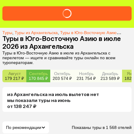
Туры
,
Туры из Архангельска
,
Туры в Юго-Восточную Азию из Архангельска
Туры в Юго-Восточную Азию в июле
2026 из Архангельска
Туры в Юго-Восточную Азию в июле из Архангельска с
перелетом — ищите и сравнивайте туры онлайн по всем
туроператорам.
Август
Сентябрь
Октябрь
Ноябрь
Декабрь
Янв
179 217 ₽
170 845 ₽
203 574 ₽
231 754 ₽
213 589 ₽
182 
из
Архангельска
на июль
вылетов нет
мы показали туры
на
июнь
от 138 247 ₽
По рекомендации
Показаны туры в 1 568 отелей