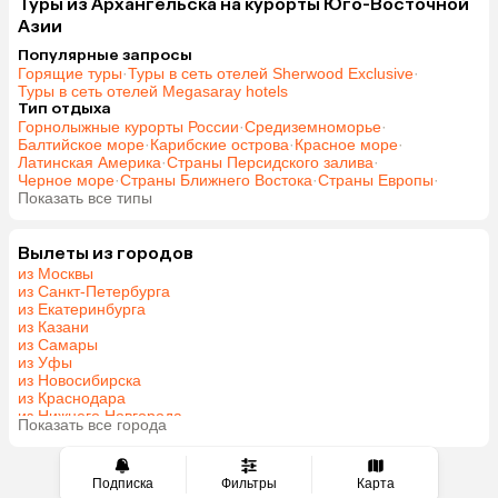
Туры из Архангельска на курорты Юго-Восточной
Азии
Популярные запросы
Горящие туры
·
Туры в сеть отелей Sherwood Exclusive
·
Туры в сеть отелей Megasaray hotels
Тип отдыха
Горнолыжные курорты России
·
Средиземноморье
·
Балтийское море
·
Карибские острова
·
Красное море
·
Латинская Америка
·
Страны Персидского залива
·
Черное море
·
Страны Ближнего Востока
·
Страны Европы
·
Показать все типы
Вылеты из городов
из Москвы
из Санкт-Петербурга
из Екатеринбурга
из Казани
из Самары
из Уфы
из Новосибирска
из Краснодара
из Нижнего Новгорода
Показать все города
из Перми
Подписка
Фильтры
Карта