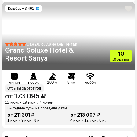
Кешбэк
+ 3 461
Санья, о. Хайнань, Китай
Grand Soluxe Hotel &
10
Resort Sanya
10 отзывов
линия
песок
100 м
8 км
лобби
Отзывы за этот год
от 173 095 ₽
12 июн. - 19 июн., 7 ночей
Выгодные туры на соседние даты
от 211 301 ₽
от 213 007 ₽
1 июн. - 9 июн., 8 н.
4 июн. - 12 июн., 8 н.