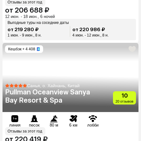
Отзывы за этот год
от 206 688 ₽
12 июн. - 18 июн., 6 ночей
Выгодные туры на соседние даты
от 219 280 ₽
от 220 986 ₽
1 июн. - 9 июн., 8 н.
4 июн. - 12 июн., 8 н.
Кешбэк
+ 4 408
Санья, о. Хайнань, Китай
Pullman Oceanview Sanya
10
Bay Resort & Spa
20 отзывов
линия
песок
80 м
6 км
лобби
Отзывы за этот год
от 220 419 ₽