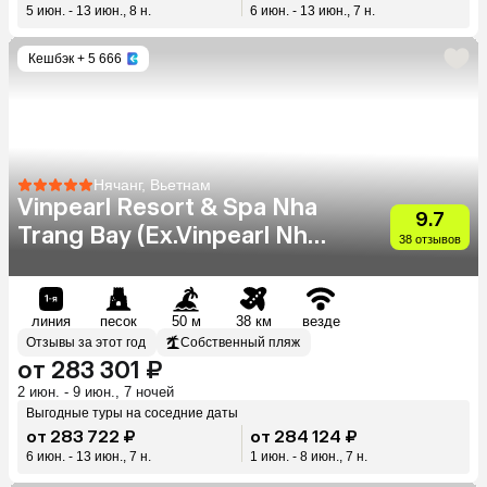
5 июн. - 13 июн., 8 н.
6 июн. - 13 июн., 7 н.
Кешбэк
+ 5 666
Нячанг, Вьетнам
Vinpearl Resort & Spa Nha
9.7
Trang Bay (Ex.Vinpearl Nha
38 отзывов
Trang Bay Resort & Villas)
линия
песок
50 м
38 км
везде
Отзывы за этот год
Собственный пляж
от 283 301 ₽
2 июн. - 9 июн., 7 ночей
Выгодные туры на соседние даты
от 283 722 ₽
от 284 124 ₽
6 июн. - 13 июн., 7 н.
1 июн. - 8 июн., 7 н.