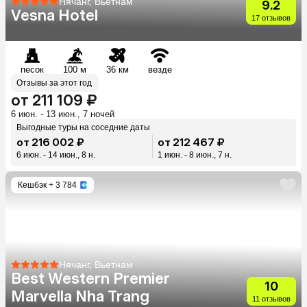
Нячанг, Вьетнам
9.2
Vesna Hotel
17 отзывов
песок
100 м
36 км
везде
Отзывы за этот год
от 211 109 ₽
6 июн. - 13 июн., 7 ночей
Выгодные туры на соседние даты
от 216 002 ₽
от 212 467 ₽
6 июн. - 14 июн., 8 н.
1 июн. - 8 июн., 7 н.
Кешбэк
+ 3 784
Нячанг, Вьетнам
Best Western Premier
10
Marvella Nha Trang
11 отзывов