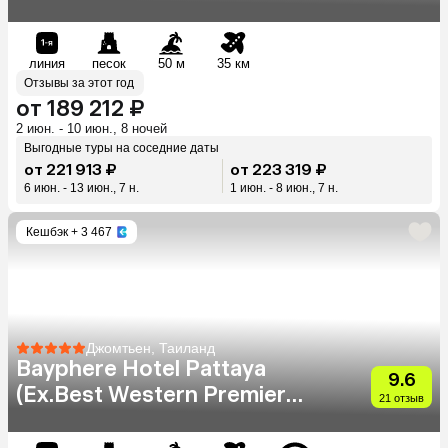
линия
песок
50 м
35 км
Отзывы за этот год
от 189 212 ₽
2 июн. - 10 июн., 8 ночей
Выгодные туры на соседние даты
от 221 913 ₽
от 223 319 ₽
6 июн. - 13 июн., 7 н.
1 июн. - 8 июн., 7 н.
Кешбэк
+ 3 467
Джомтьен, Таиланд
Bayphere Hotel Pattaya
9.6
(Ex.Best Western Premier
21 отзыв
Bayphere)