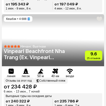
от 195 343 ₽
от 197 049 ₽
1 июн. - 9 июн., 8 н.
4 июн. - 12 июн., 8 н.
Кешбэк
+ 4 688
Нячанг, Вьетнам
Vinpearl Beachfront Nha
9.6
Trang (Ex. Vinpearl
25 отзывов
Condotel Beach Front Nha
Trang)
линия
песок
50 м
40 км
везде
Отзывы за этот год
Собственный пляж
от 234 428 ₽
6 июн. - 13 июн., 7 ночей
Выгодные туры на соседние даты
от 240 322 ₽
от 235 786 ₽
1 июн. - 9 июн., 8 н.
1 июн. - 8 июн., 7 н.