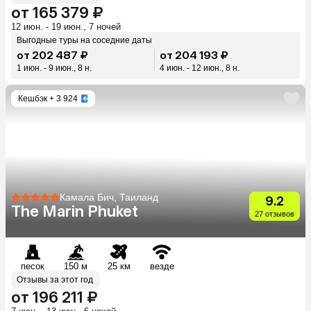
от 165 379 ₽
12 июн. - 19 июн., 7 ночей
Выгодные туры на соседние даты
от 202 487 ₽
от 204 193 ₽
1 июн. - 9 июн., 8 н.
4 июн. - 12 июн., 8 н.
Кешбэк
+ 3 924
Камала Бич, Таиланд
9.2
The Marin Phuket
27 отзывов
песок
150 м
25 км
везде
Отзывы за этот год
от 196 211 ₽