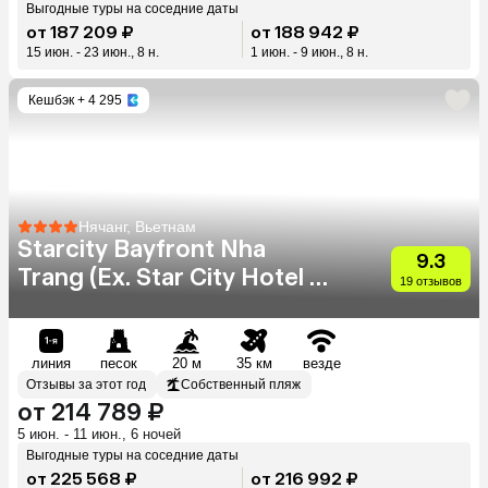
Выгодные туры на соседние даты
от 187 209 ₽
от 188 942 ₽
15 июн. - 23 июн., 8 н.
1 июн. - 9 июн., 8 н.
Кешбэк
+ 4 295
Нячанг, Вьетнам
Starcity Bayfront Nha
9.3
Trang (Ex. Star City Hotel &
19 отзывов
Condotel Beachfront Nha
Trang)
линия
песок
20 м
35 км
везде
Отзывы за этот год
Собственный пляж
от 214 789 ₽
5 июн. - 11 июн., 6 ночей
Выгодные туры на соседние даты
от 225 568 ₽
от 216 992 ₽