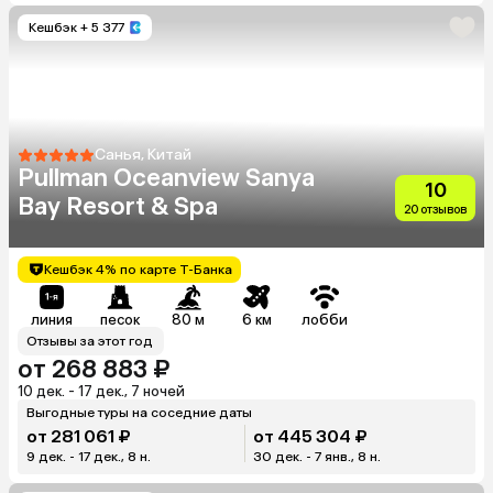
Кешбэк
+ 5 377
Санья, Китай
Pullman Oceanview Sanya
10
Bay Resort & Spa
20 отзывов
Кешбэк 4% по карте Т-Банка
линия
песок
80 м
6 км
лобби
Отзывы за этот год
от 268 883 ₽
10 дек. - 17 дек., 7 ночей
Выгодные туры на соседние даты
от 281 061 ₽
от 445 304 ₽
9 дек. - 17 дек., 8 н.
30 дек. - 7 янв., 8 н.