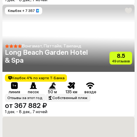
Кешбэк
+ 7 357
Вонгамат, Паттайя, Таиланд
Long Beach Garden Hotel
8.5
& Spa
49 отзывов
Кешбэк 4% по карте Т-Банка
линия
песок
50 м
135 км
везде
Отзывы за этот год
Собственный пляж
от 367 882 ₽
1 дек. - 8 дек., 7 ночей