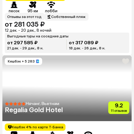
песок
95 км
лобби
Отзывы за этот год
Собственный пляж
от 281 035 ₽
12 дек. - 20 дек., 8 ночей
Выгодные туры на соседние даты
от 297 585 ₽
от 317 089 ₽
21 дек. - 29 дек., 8 н.
18 дек. - 26 дек., 8 н.
Кешбэк
+ 5 283
Нячанг, Вьетнам
9.2
Regalia Gold Hotel
11 отзывов
Кешбэк 4% по карте Т-Банка