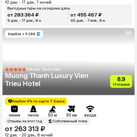
10 дек. - 17 дек., 7 ночей
Выгодные туры на соседние даты
от 283 364 ₽
от 455 467 ₽
9 дек. - 17 дек., 8 н.
30 дек. - 7 янв., 8 н.
Кешбэк
+ 5 266
Нячанг, Вьетнам
Muong Thanh Luxury Vien
8.9
Trieu Hotel
14 отзывов
Кешбэк 4% по карте Т-Банка
линия
песок
50 м
30 км
везде
Отзывы за этот год
Собственный пляж
от 263 313 ₽
12 дек. - 20 дек., 8 ночей