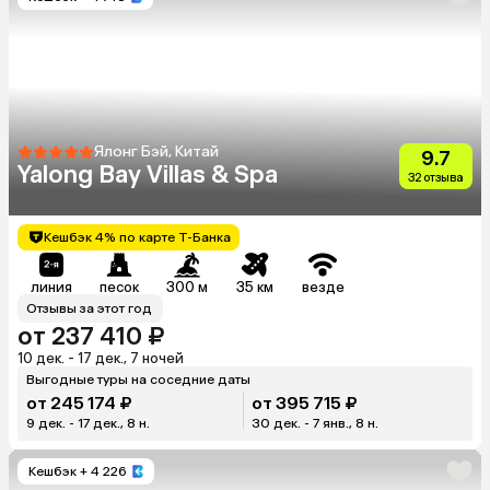
Ялонг Бэй, Китай
9.7
Yalong Bay Villas & Spa
32 отзыва
Кешбэк 4% по карте Т-Банка
линия
песок
300 м
35 км
везде
Отзывы за этот год
от 237 410 ₽
10 дек. - 17 дек., 7 ночей
Выгодные туры на соседние даты
от 245 174 ₽
от 395 715 ₽
9 дек. - 17 дек., 8 н.
30 дек. - 7 янв., 8 н.
Кешбэк
+ 4 226