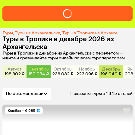
Туры
,
Туры из Архангельска
,
Туры в Тропики из Архангельска
,
Т
Туры в Тропики в декабре 2026 из
Архангельска
Туры в Тропики в декабре из Архангельска с перелетом —
ищите и сравнивайте туры онлайн по всем туроператорам.
Август
Сентябрь
Октябрь
Ноябрь
Декабрь
Янв
198 302 ₽
180 034 ₽
236 032 ₽
223 096 ₽
196 040 ₽
208 
По рекомендации
Показаны туры в 1 945 отелей
Кешбэк
+ 6 685