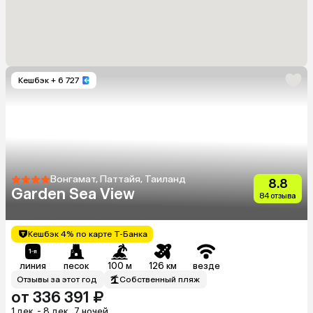
Кешбэк
+ 6 727
Вонгамат, Паттайя, Таиланд
8.8
Garden Sea View
84 отзыва
Кешбэк 4% по карте Т-Банка
линия
песок
100 м
126 км
везде
Отзывы за этот год
Собственный пляж
от 336 391 ₽
1 дек. - 8 дек., 7 ночей