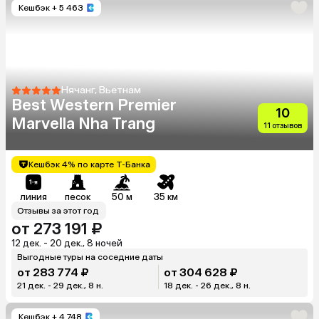
Кешбэк
+ 5 463
Нячанг, Вьетнам
Best Western Premier
10
Marvella Nha Trang
11 отзывов
Кешбэк 4% по карте Т-Банка
линия
песок
50 м
35 км
Отзывы за этот год
от 273 191 ₽
12 дек. - 20 дек., 8 ночей
Выгодные туры на соседние даты
от 283 774 ₽
от 304 628 ₽
21 дек. - 29 дек., 8 н.
18 дек. - 26 дек., 8 н.
Кешбэк
+ 4 748