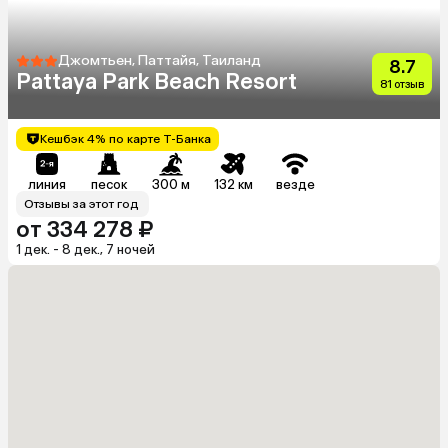
Джомтьен, Паттайя, Таиланд
8.7
Pattaya Park Beach Resort
81 отзыв
Кешбэк 4% по карте Т-Банка
линия
песок
300 м
132 км
везде
Отзывы за этот год
от 334 278 ₽
1 дек. - 8 дек., 7 ночей