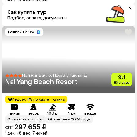
Как купить тур
Подбор, оплата, документы
Кешбэк
+ 5 953
Най Янг Бич, о. Пхукет, Таиланд
9.1
Nai Yang Beach Resort
83 отзыва
Кешбэк 4% по карте Т-Банка
линия
песок
100 м
4 км
везде
Отзывы за этот год
Обновлен в 2024 году
от 297 655 ₽
1 дек. - 8 дек., 7 ночей