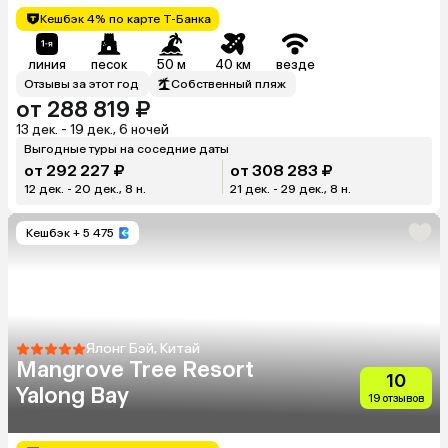
Trang)
Кешбэк 4% по карте Т-Банка
линия
песок
50 м
40 км
везде
Отзывы за этот год
Собственный пляж
от 288 819 ₽
13 дек. - 19 дек., 6 ночей
Выгодные туры на соседние даты
от 292 227 ₽
от 308 283 ₽
12 дек. - 20 дек., 8 н.
21 дек. - 29 дек., 8 н.
Кешбэк
+ 5 475
Ялонг Бэй, Китай
Mangrove Tree Resort
10
Yalong Bay
19 отзывов