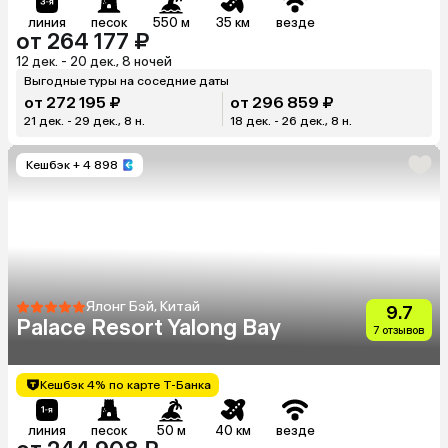
линия
песок
550 м
35 км
везде
от 264 177 ₽
12 дек. - 20 дек., 8 ночей
Выгодные туры на соседние даты
от 272 195 ₽
от 296 859 ₽
21 дек. - 29 дек., 8 н.
18 дек. - 26 дек., 8 н.
Кешбэк
+ 4 898
Ялонг Бэй, Китай
9.7
Palace Resort Yalong Bay
7 отзывов
Кешбэк 4% по карте Т-Банка
линия
песок
50 м
40 км
везде