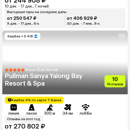
от 244 908 ₽
10 дек. - 17 дек., 7 ночей
Выгодные туры на соседние даты
от 250 547 ₽
от 406 929 ₽
9 дек. - 17 дек., 8 н.
30 дек. - 7 янв., 8 н.
Кешбэк
+ 5 416
Ялонг Бэй, Китай
Pullman Sanya Yalong Bay
10
Resort & Spa
16 отзывов
Кешбэк 4% по карте Т-Банка
линия
песок
300 м
34 км
лобби
Отзывы за этот год
от 270 802 ₽