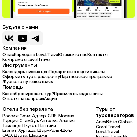
Будьте с нами
Компания
О нас
Карьера в Level.Travel
Отзывы о нас
Контакты
Ко-промо с Level.Travel
Инструменты
Календарь низких цен
Подарочные сертификаты
Оформить тур в рассрочку
Партнерская программа
Журнал о путешествиях
Помощь
Как забронировать тур?
Правила въезда и визы
Ответы на вопросы
Акции
Отели без перелета
Туры от
туроператоров
Россия:
Сочи,
Адлер,
СПб,
Москва
Турция:
Стамбул,
Анталья,
Алания
Anex
Biblio Globus
Таиланд:
Пхукет,
Паттайя
Coral Travel
Египет:
Хургада,
Шарм-Эль-Шейх
Level.Travel
ОАЭ:
Дубай,
Шарджа
Pegas Touristik