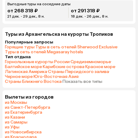
Выгодные туры на соседние даты
от 268 318 ₽
от 291 318 ₽
21 дек. - 29 дек., 8 н.
18 дек. - 26 дек., 8 н.
Туры из Архангельска на курорты Тропиков
Популярные запросы
Горящие туры
·
Туры в сеть отелей Sherwood Exclusive
·
Туры в сеть отелей Megasaray hotels
Тип отдыха
Горнолыжные курорты России
·
Средиземноморье
·
Балтийское море
·
Карибские острова
·
Красное море
·
Латинская Америка
·
Страны Персидского залива
·
Черное море
·
Юго-Восточная Азия
·
Страны Ближнего Востока
·
Показать все типы
Вылеты из городов
из Москвы
из Санкт-Петербурга
из Екатеринбурга
из Казани
из Самары
из Уфы
из Новосибирска
из Краснодара