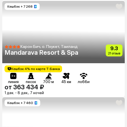
Кешбэк
+ 7 268
Карон Бич, о. Пхукет, Таиланд
9.3
Mandarava Resort & Spa
21 отзыв
Кешбэк 4% по карте Т-Банка
линия
песок
700 м
45 км
лобби
от 363 434 ₽
1 дек. - 8 дек., 7 ночей
Кешбэк
+ 7 460