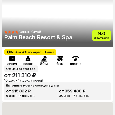
Санья, Китай
9.0
Palm Beach Resort & Spa
38 отзывов
Кешбэк 4% по карте Т-Банка
линия
песок
80 м
6 км
платно
Отзывы за этот год
от 211 310 ₽
10 дек. - 17 дек., 7 ночей
Выгодные туры на соседние даты
от 215 332 ₽
от 359 438 ₽
9 дек. - 17 дек., 8 н.
30 дек. - 7 янв., 8 н.