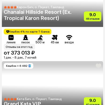
Карон Бич, о. Пхукет, Таиланд
Chanalai Hillside Resort (Ex.
9.0
Tropical Karon Resort)
48 отзывов
Кешбэк 4% по карте Т-Банка
линия
песок
500 м
45 км
везде
Отзывы за этот год
от 373 013 ₽
1 дек. - 8 дек., 7 ночей
Кешбэк
+ 6 482
Ката Бич, о. Пхукет, Таиланд
9.0
Grand Kata VIP
40 отзывов