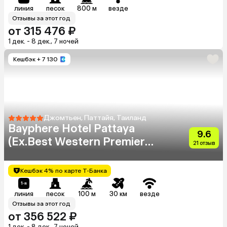
линия
песок
800 м
везде
Отзывы за этот год
от 315 476 ₽
1 дек. - 8 дек., 7 ночей
Кешбэк
+ 7 130
Джомтьен, Паттайя, Таиланд
Bayphere Hotel Pattaya
9.6
(Ex.Best Western Premier
21 отзыв
Bayphere)
Кешбэк 4% по карте Т-Банка
линия
песок
100 м
30 км
везде
Отзывы за этот год
от 356 522 ₽
1 дек. - 8 дек., 7 ночей