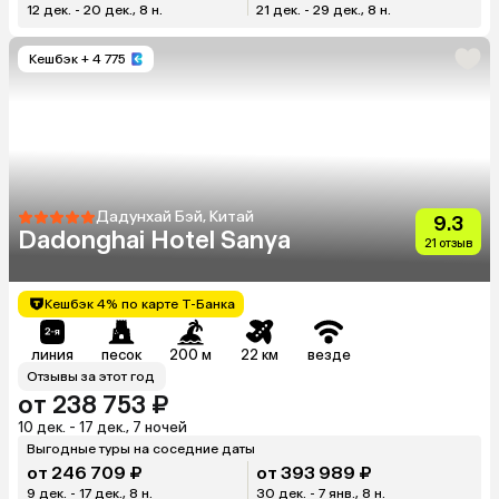
12 дек. - 20 дек., 8 н.
21 дек. - 29 дек., 8 н.
Кешбэк
+ 4 775
Дадунхай Бэй, Китай
9.3
Dadonghai Hotel Sanya
21 отзыв
Кешбэк 4% по карте Т-Банка
линия
песок
200 м
22 км
везде
Отзывы за этот год
от 238 753 ₽
10 дек. - 17 дек., 7 ночей
Выгодные туры на соседние даты
от 246 709 ₽
от 393 989 ₽
9 дек. - 17 дек., 8 н.
30 дек. - 7 янв., 8 н.