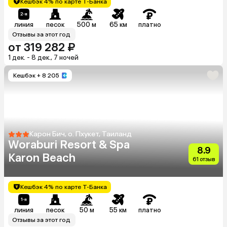
Кешбэк 4% по карте Т-Банка
линия
песок
500 м
65 км
платно
Отзывы за этот год
от 319 282 ₽
1 дек. - 8 дек., 7 ночей
Кешбэк
+ 8 205
Карон Бич, о. Пхукет, Таиланд
Woraburi Resort & Spa
8.9
Karon Beach
61 отзыв
Кешбэк 4% по карте Т-Банка
линия
песок
50 м
55 км
платно
Отзывы за этот год