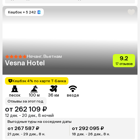
Кешбэк
+ 5 242
Нячанг, Вьетнам
9.2
Vesna Hotel
17 отзывов
Кешбэк 4% по карте Т-Банка
песок
100 м
36 км
везде
Отзывы за этот год
от 262 109 ₽
12 дек. - 20 дек., 8 ночей
Выгодные туры на соседние даты
от 267 587 ₽
от 292 095 ₽
21 дек. - 29 дек., 8 н.
18 дек. - 26 дек., 8 н.