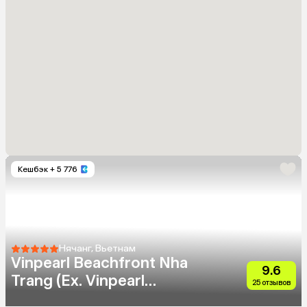
Кешбэк
+ 5 776
Нячанг, Вьетнам
Vinpearl Beachfront Nha
9.6
Trang (Ex. Vinpearl
25 отзывов
Condotel Beach Front Nha