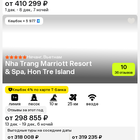
от 410 299 ₽
1 дек. - 8 дек., 7 ночей
Кешбэк
+ 5 977
Нячанг, Вьетнам
Nha Trang Marriott Resort
10
& Spa, Hon Tre Island
36 отзывов
Кешбэк 4% по карте Т-Банка
линия
песок
10 м
25 км
везде
Отзывы за этот год
от 298 855 ₽
13 дек. - 19 дек., 6 ночей
Выгодные туры на соседние даты
от 318 008 ₽
от 319 235 ₽