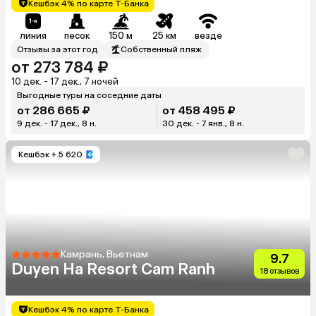
Кешбэк 4% по карте Т-Банка
линия
песок
150 м
25 км
везде
Отзывы за этот год
Собственный пляж
от 273 784 ₽
10 дек. - 17 дек., 7 ночей
Выгодные туры на соседние даты
от 286 665 ₽
от 458 495 ₽
9 дек. - 17 дек., 8 н.
30 дек. - 7 янв., 8 н.
Кешбэк
+ 5 620
Камрань, Вьетнам
9.7
Duyen Ha Resort Cam Ranh
18 отзывов
Кешбэк 4% по карте Т-Банка