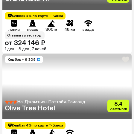
Кешбэк 4% по карте Т-Банка
линия
песок
800 м
48 км
везде
Отзывы за этот год
от 324 146 ₽
1 дек. - 8 дек., 7 ночей
Кешбэк
+ 6 309
На-Джомтьен, Паттайя, Таиланд
8.4
Olive Tree Hotel
20 отзывов
Кешбэк 4% по карте Т-Банка