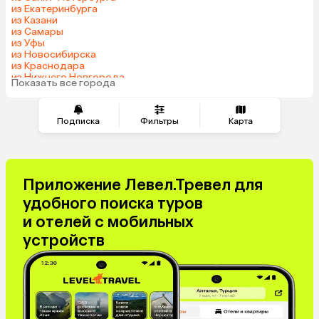
из Екатеринбурга
из Казани
из Самары
из Уфы
из Новосибирска
из Краснодара
из Нижнего Новгорода
Показать все города
из Перми
Подписка
Фильтры
Карта
Приложение Левел.Тревел для
удобного поиска туров
и отелей с мобильных
устройств