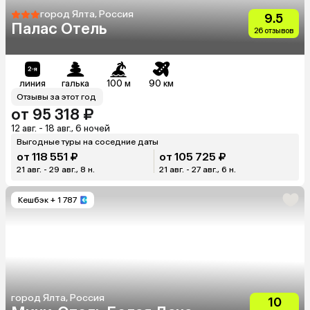
город Ялта, Россия
9.5
Палас Отель
26 отзывов
линия
галька
100 м
90 км
Отзывы за этот год
от 95 318 ₽
12 авг. - 18 авг., 6 ночей
Выгодные туры на соседние даты
от 118 551 ₽
от 105 725 ₽
21 авг. - 29 авг., 8 н.
21 авг. - 27 авг., 6 н.
Кешбэк
+ 1 787
город Ялта, Россия
10