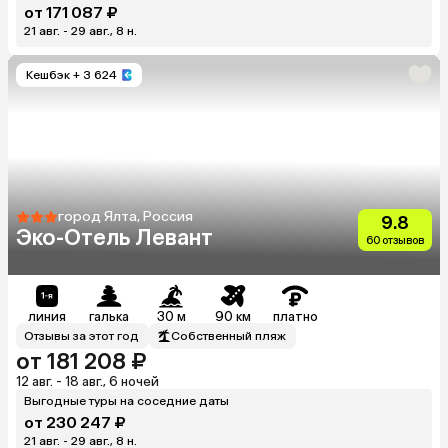
от 171 087 ₽
21 авг. - 29 авг., 8 н.
Кешбэк
+ 3 624
город Ялта, Россия
9.8
Эко-Отель Левант
60 отзывов
линия
галька
30 м
90 км
платно
Отзывы за этот год
Собственный пляж
от 181 208 ₽
12 авг. - 18 авг., 6 ночей
Выгодные туры на соседние даты
от 230 247 ₽
21 авг. - 29 авг., 8 н.