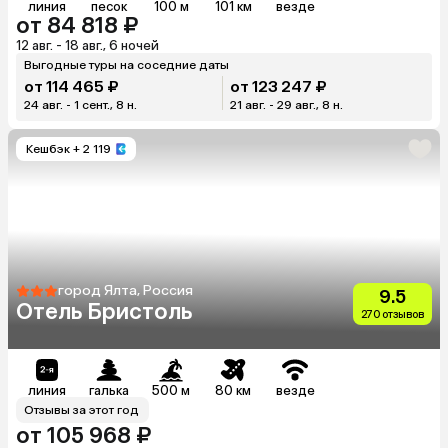
линия
песок
100 м
101 км
везде
от 84 818 ₽
12 авг. - 18 авг., 6 ночей
Выгодные туры на соседние даты
от 114 465 ₽
от 123 247 ₽
24 авг. - 1 сент., 8 н.
21 авг. - 29 авг., 8 н.
Кешбэк
+ 2 119
город Ялта, Россия
9.5
Отель Бристоль
270 отзывов
линия
галька
500 м
80 км
везде
Отзывы за этот год
от 105 968 ₽