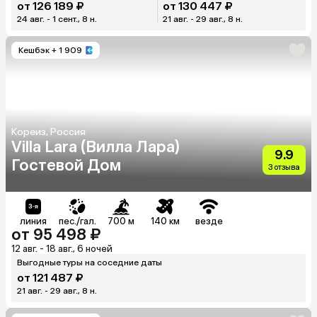
от 126 189 ₽
от 130 447 ₽
24 авг. - 1 сент., 8 н.
21 авг. - 29 авг., 8 н.
Кешбэк
+ 1 909
Кореиз, Россия
Villa Lara (Вилла Лара)
9.9
Гостевой Дом
3 отзыва
линия
пес./гал.
700 м
140 км
везде
от 95 498 ₽
12 авг. - 18 авг., 6 ночей
Выгодные туры на соседние даты
от 121 487 ₽
21 авг. - 29 авг., 8 н.