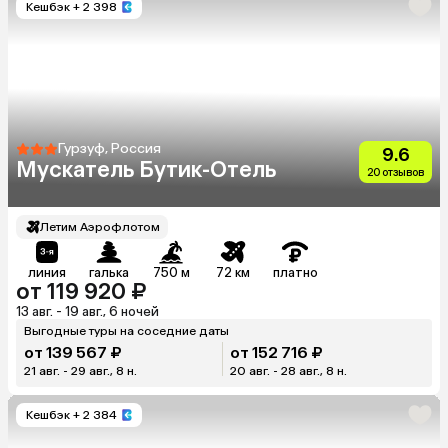
Кешбэк
+ 2 398
Гурзуф, Россия
9.6
Мускатель Бутик-Отель
20 отзывов
Летим Аэрофлотом
линия
галька
750 м
72 км
платно
от 119 920 ₽
13 авг. - 19 авг., 6 ночей
Выгодные туры на соседние даты
от 139 567 ₽
от 152 716 ₽
21 авг. - 29 авг., 8 н.
20 авг. - 28 авг., 8 н.
Кешбэк
+ 2 384