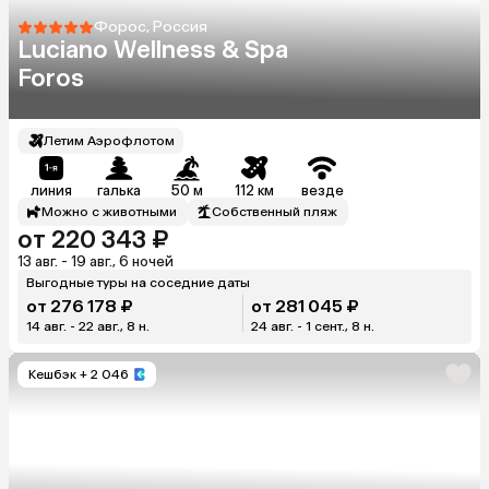
Форос, Россия
Luciano Wellness & Spa
Foros
Летим Аэрофлотом
линия
галька
50 м
112 км
везде
Можно с животными
Собственный пляж
от 220 343 ₽
13 авг. - 19 авг., 6 ночей
Выгодные туры на соседние даты
от 276 178 ₽
от 281 045 ₽
14 авг. - 22 авг., 8 н.
24 авг. - 1 сент., 8 н.
Кешбэк
+ 2 046