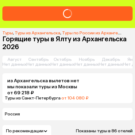
Туры
,
Туры из Архангельска
,
Туры по России из Архангельска
,
Т
Горящие туры в Ялту из Архангельска
2026
Август
Сентябрь
Октябрь
Ноябрь
Декабрь
Янв
Нет данных
Нет данных
Нет данных
Нет данных
Нет данных
Нет д
из
Архангельска
вылетов нет
мы показали туры
из
Москвы
от 69 218 ₽
Туры из Санкт-Петербурга
от 104 080 ₽
Россия
По рекомендации
Показаны туры в 86 отелей