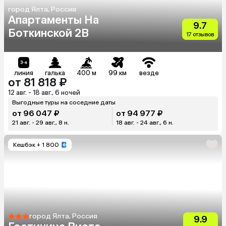
город Ялта, Россия
Апартаменты На
9.7
Боткинской 2В
17 отзывов
линия
галька
400 м
99 км
везде
от 81 818 ₽
12 авг. - 18 авг., 6 ночей
Выгодные туры на соседние даты
от 96 047 ₽
от 94 977 ₽
21 авг. - 29 авг., 8 н.
18 авг. - 24 авг., 6 н.
Кешбэк
+ 1 800
город Ялта, Россия
9.9