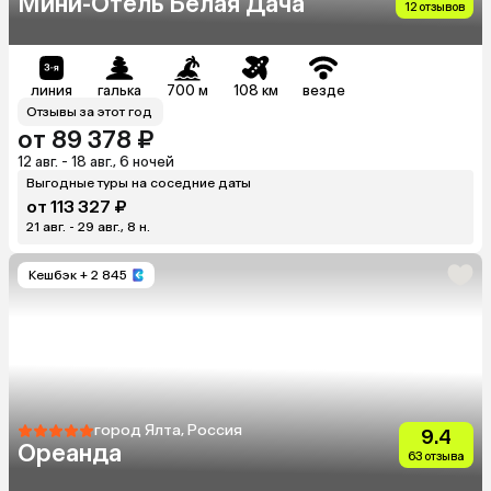
Мини-Отель Белая Дача
12 отзывов
линия
галька
700 м
108 км
везде
Отзывы за этот год
от 89 378 ₽
12 авг. - 18 авг., 6 ночей
Выгодные туры на соседние даты
от 113 327 ₽
21 авг. - 29 авг., 8 н.
Кешбэк
+ 2 845
город Ялта, Россия
9.4
Ореанда
63 отзыва