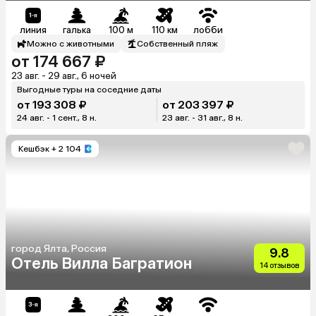
линия
галька
100 м
110 км
лобби
Можно с животными
Собственный пляж
от 174 667 ₽
23 авг. - 29 авг., 6 ночей
Выгодные туры на соседние даты
от 193 308 ₽
от 203 397 ₽
24 авг. - 1 сент., 8 н.
23 авг. - 31 авг., 8 н.
Кешбэк
+ 2 104
город Ялта, Россия
9.8
Отель Вилла Багратион
14 отзывов