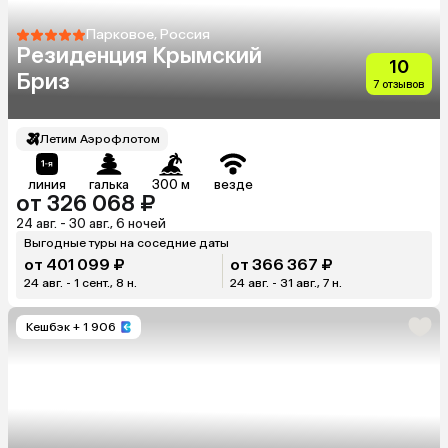
Парковое, Россия
Резиденция Крымский
10
Бриз
7 отзывов
Летим Аэрофлотом
линия
галька
300 м
везде
от 326 068 ₽
24 авг. - 30 авг., 6 ночей
Выгодные туры на соседние даты
от 401 099 ₽
от 366 367 ₽
24 авг. - 1 сент., 8 н.
24 авг. - 31 авг., 7 н.
Кешбэк
+ 1 906