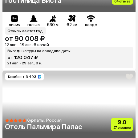
Гостиница Виста
64 отзыва
линия
галька
630 м
62 км
везде
Отзывы за этот год
от 90 008 ₽
12 авг. - 18 авг., 6 ночей
Выгодные туры на соседние даты
от 120 047 ₽
21 авг. - 29 авг., 8 н.
Кешбэк
+ 3 493
Курпаты, Россия
9.0
Отель Пальмира Палас
27 отзывов