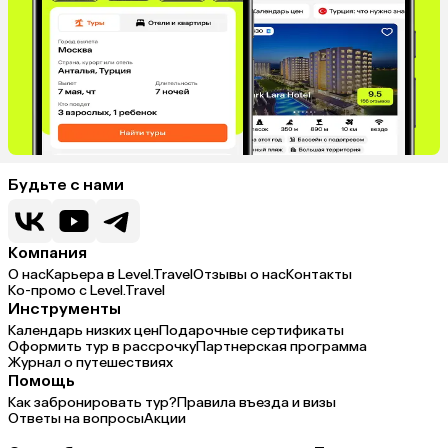
Будьте с нами
Компания
О нас
Карьера в Level.Travel
Отзывы о нас
Контакты
Ко-промо с Level.Travel
Инструменты
Календарь низких цен
Подарочные сертификаты
Оформить тур в рассрочку
Партнерская программа
Журнал о путешествиях
Помощь
Как забронировать тур?
Правила въезда и визы
Ответы на вопросы
Акции