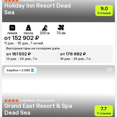
Совайма, Иордания
Holiday Inn Resort Dead
9.0
Sea
9 отзывов
линия
песок
200 м
70 км
от 152 902 ₽
11 дек. - 18 дек., 7 ночей
Выгодные туры на соседние даты
от 161 502 ₽
от 176 982 ₽
13 дек. - 20 дек., 7 н.
18 дек. - 25 дек., 7 н.
Кешбэк
+ 2 585
Совайма, Иордания
Grand East Resort & Spa
7.7
Dead Sea
11 отзывов