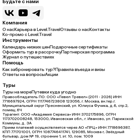
Будьте с нами
Компания
О нас
Карьера в Level.Travel
Отзывы о нас
Контакты
Ко-промо с Level.Travel
Инструменты
Календарь низких цен
Подарочные сертификаты
Оформить тур в рассрочку
Партнерская программа
Журнал о путешествиях
Помощь
Как забронировать тур?
Правила въезда и визы
Ответы на вопросы
Акции
Туры
Туры на море
Путевки куда угодно
Правообладатель ПО: ООО «Левел Тревел» (2011 - 2026) ИНН
7716697924, ОГРН 1117746723808 123056, г. Москва, вн.тер.г.
Муниципальный округ Пресненский, ул. Юлиуса Фучика, д.6, стр.2,
помещ.6Ч
Турагент: ООО «Академия Сервиса» ИНН 3702175896, ОГРН
1173702008248, 153000, Ивановская обл., г. Иваново, ул. Парижской
Коммуны, д. ЗА
Прием платежей осуществляется через АО «ПРЦ» ИНН 7718696387,
КПП 771701001, ОГРН 1087746411741, 129085, Москва г, Звёздный
бульвар, дом № 19, строение 1, эт. 10, пом. 1009