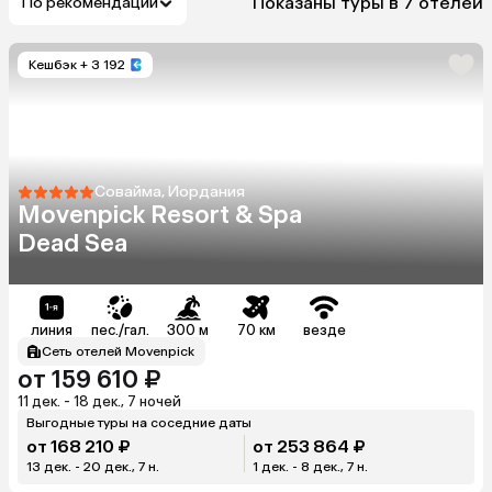
Показаны туры в 7 отелей
По рекомендации
Кешбэк
+ 3 192
Совайма, Иордания
Movenpick Resort & Spa
Dead Sea
линия
пес./гал.
300 м
70 км
везде
Сеть отелей Movenpick
от 159 610 ₽
11 дек. - 18 дек., 7 ночей
Выгодные туры на соседние даты
от 168 210 ₽
от 253 864 ₽
13 дек. - 20 дек., 7 н.
1 дек. - 8 дек., 7 н.