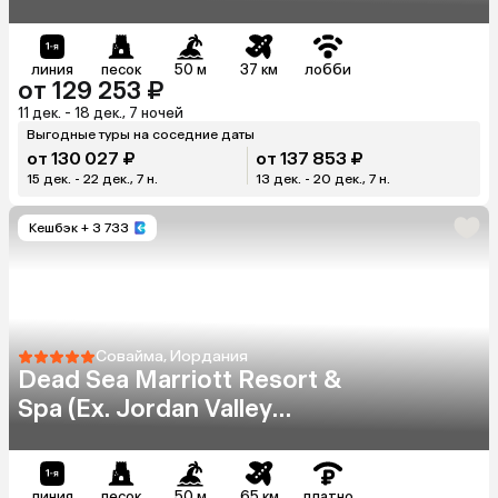
линия
песок
50 м
37 км
лобби
от 129 253 ₽
11 дек. - 18 дек., 7 ночей
Выгодные туры на соседние даты
от 130 027 ₽
от 137 853 ₽
15 дек. - 22 дек., 7 н.
13 дек. - 20 дек., 7 н.
Кешбэк
+ 3 733
Совайма, Иордания
Dead Sea Marriott Resort &
Spa (Ex. Jordan Valley
Marriott Resort & Spa)
линия
песок
50 м
65 км
платно