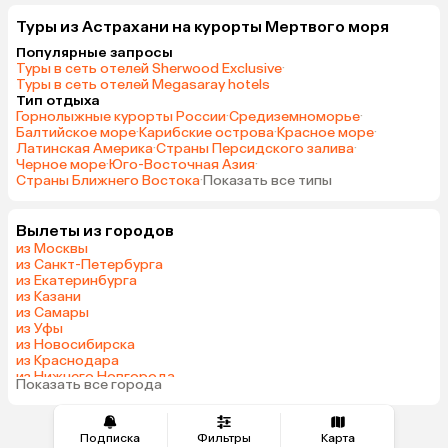
Туры из Астрахани на курорты Мертвого моря
Популярные запросы
Туры в сеть отелей Sherwood Exclusive
·
Туры в сеть отелей Megasaray hotels
Тип отдыха
Горнолыжные курорты России
·
Средиземноморье
·
Балтийское море
·
Карибские острова
·
Красное море
·
Латинская Америка
·
Страны Персидского залива
·
Черное море
·
Юго-Восточная Азия
·
Страны Ближнего Востока
·
Показать все типы
Вылеты из городов
из Москвы
из Санкт-Петербурга
из Екатеринбурга
из Казани
из Самары
из Уфы
из Новосибирска
из Краснодара
из Нижнего Новгорода
Показать все города
из Перми
Подписка
Фильтры
Карта