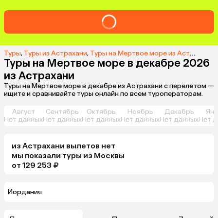
Туры
,
Туры из Астрахани
,
Туры на Мертвое море из Астрахани
,
Туры на Мертвое море в декабре 2026
из Астрахани
Туры на Мертвое море в декабре из Астрахани с перелетом —
ищите и сравнивайте туры онлайн по всем туроператорам.
Август
Сентябрь
Октябрь
Ноябрь
Декабрь
Янв
Нет данных
Нет данных
Нет данных
Нет данных
Нет данных
Нет д
из
Астрахани
вылетов нет
мы показали туры
из
Москвы
от 129 253 ₽
Иордания