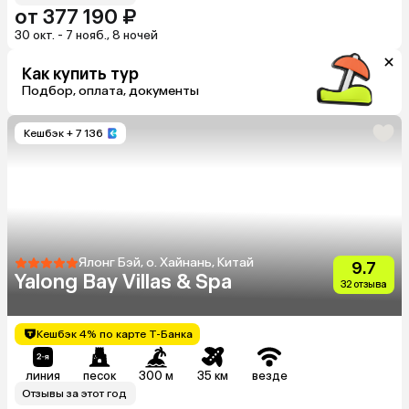
от 377 190 ₽
30 окт. - 7 нояб., 8 ночей
Как купить тур
Подбор, оплата, документы
Кешбэк
+ 7 136
Ялонг Бэй, о. Хайнань, Китай
9.7
Yalong Bay Villas & Spa
32 отзыва
Кешбэк 4% по карте Т-Банка
линия
песок
300 м
35 км
везде
Отзывы за этот год