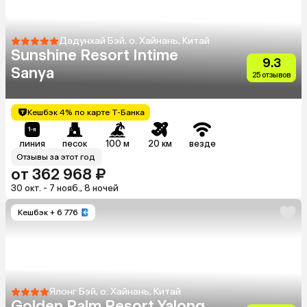
Дадунхай Бэй, о. Хайнань, Китай
Sunshine Resort Intime
9.3
Sanya
25 отзывов
Кешбэк 4% по карте Т-Банка
линия
песок
100 м
20 км
везде
Отзывы за этот год
от 362 968 ₽
30 окт. - 7 нояб., 8 ночей
Кешбэк
+ 6 776
Ялонг Бэй, о. Хайнань, Китай
Golden Palm Resort Yalong