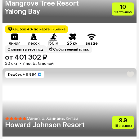
Mangrove Tree Resort
10
Yalong Bay
19 отзывов
Кешбэк 4% по карте Т-Банка
линия
песок
150 м
25 км
везде
Отзывы за этот год
Собственный пляж
от 401 302 ₽
30 окт. - 7 нояб., 8 ночей
Кешбэк
+ 6 984
Санья, о. Хайнань, Китай
9.9
Howard Johnson Resort
16 отзывов