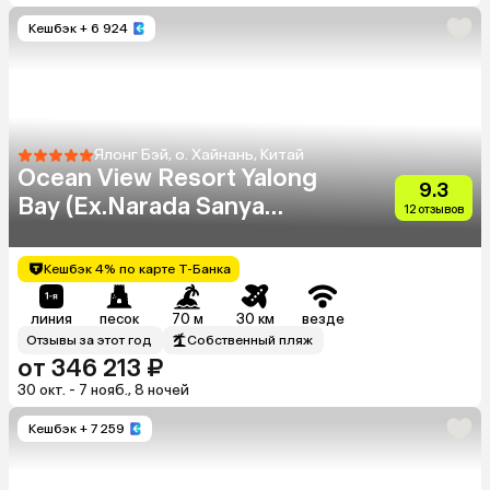
Кешбэк
+ 6 924
Ялонг Бэй, о. Хайнань, Китай
Ocean View Resort Yalong
9.3
Bay (Ex.Narada Sanya
12 отзывов
Yalong Bay)
Кешбэк 4% по карте Т-Банка
линия
песок
70 м
30 км
везде
Отзывы за этот год
Собственный пляж
от 346 213 ₽
30 окт. - 7 нояб., 8 ночей
Кешбэк
+ 7 259