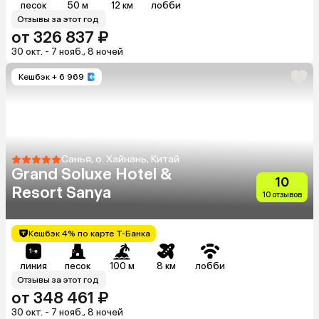
песок
50 м
12 км
лобби
Отзывы за этот год
от 326 837 ₽
30 окт. - 7 нояб., 8 ночей
Кешбэк
+ 6 969
Санья, о. Хайнань, Китай
Grand Soluxe Hotel &
10
Resort Sanya
10 отзывов
Кешбэк 4% по карте Т-Банка
линия
песок
100 м
8 км
лобби
Отзывы за этот год
от 348 461 ₽
30 окт. - 7 нояб., 8 ночей