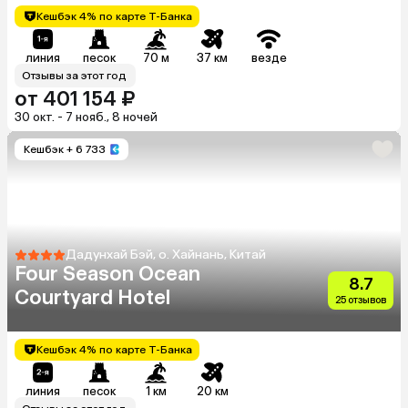
Кешбэк 4% по карте Т-Банка
линия
песок
70 м
37 км
везде
Отзывы за этот год
от 401 154 ₽
30 окт. - 7 нояб., 8 ночей
Кешбэк
+ 6 733
Дадунхай Бэй, о. Хайнань, Китай
Four Season Ocean
8.7
Courtyard Hotel
25 отзывов
Кешбэк 4% по карте Т-Банка
линия
песок
1 км
20 км