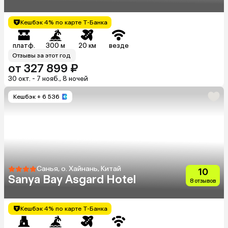
Кешбэк 4% по карте Т-Банка
платф.
300 м
20 км
везде
Отзывы за этот год
от 327 899 ₽
30 окт. - 7 нояб., 8 ночей
Кешбэк
+ 6 536
Санья, о. Хайнань, Китай
10
Sanya Bay Asgard Hotel
8 отзывов
Кешбэк 4% по карте Т-Банка