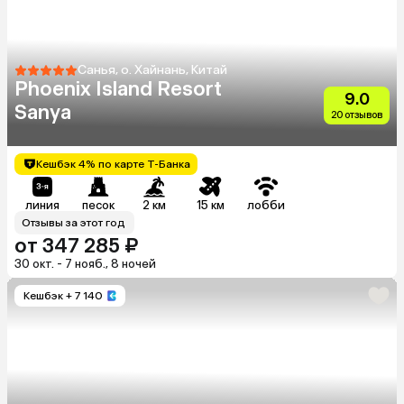
Санья, о. Хайнань, Китай
Phoenix Island Resort
9.0
Sanya
20 отзывов
Кешбэк 4% по карте Т-Банка
линия
песок
2 км
15 км
лобби
Отзывы за этот год
от 347 285 ₽
30 окт. - 7 нояб., 8 ночей
Кешбэк
+ 7 140