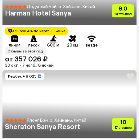
Дадунхай Бэй, о. Хайнань, Китай
9.0
Harman Hotel Sanya
14 отзывов
Кешбэк 4% по карте Т-Банка
линия
песок
800 м
20 км
везде
Отзывы за этот год
от 357 026 ₽
30 окт. - 7 нояб., 8 ночей
Кешбэк
+ 8 023
Ялонг Бэй, о. Хайнань, Китай
10
Sheraton Sanya Resort
17 отзывов