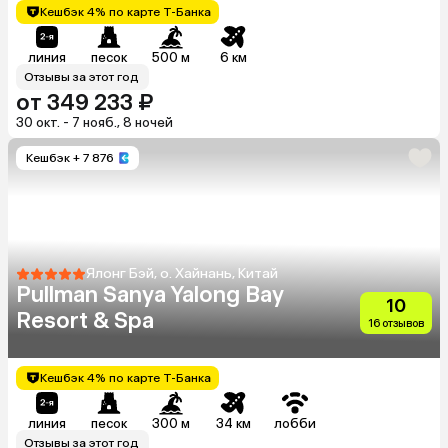
Кешбэк 4% по карте Т-Банка
линия
песок
500 м
6 км
Отзывы за этот год
от 349 233 ₽
30 окт. - 7 нояб., 8 ночей
Кешбэк
+ 7 876
Ялонг Бэй, о. Хайнань, Китай
Pullman Sanya Yalong Bay
10
Resort & Spa
16 отзывов
Кешбэк 4% по карте Т-Банка
линия
песок
300 м
34 км
лобби
Отзывы за этот год