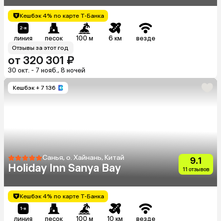
Кешбэк 4% по карте Т-Банка
линия
песок
100 м
6 км
везде
Отзывы за этот год
от 320 301 ₽
30 окт. - 7 нояб., 8 ночей
Кешбэк
+ 7 136
Санья, о. Хайнань, Китай
9.1
Holiday Inn Sanya Bay
11 отзывов
Кешбэк 4% по карте Т-Банка
линия
песок
100 м
10 км
везде