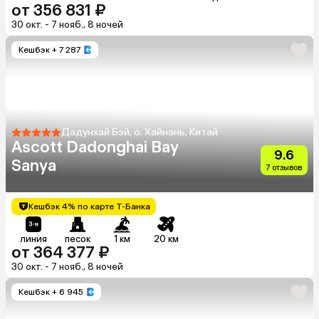
от 356 831 ₽
30 окт. - 7 нояб., 8 ночей
Кешбэк
+ 7 287
Дадунхай Бэй, о. Хайнань, Китай
Ascott Dadonghai Bay
9.6
Sanya
7 отзывов
Кешбэк 4% по карте Т-Банка
линия
песок
1 км
20 км
от 364 377 ₽
30 окт. - 7 нояб., 8 ночей
Кешбэк
+ 6 945