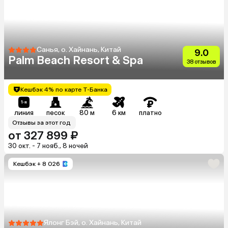
Санья, о. Хайнань, Китай
9.0
Palm Beach Resort & Spa
38 отзывов
Кешбэк 4% по карте Т-Банка
линия
песок
80 м
6 км
платно
Отзывы за этот год
от 327 899 ₽
30 окт. - 7 нояб., 8 ночей
Кешбэк
+ 8 026
Ялонг Бэй, о. Хайнань, Китай