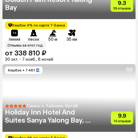
9.3
Bay
39 отзывов
Кешбэк 4% по карте Т-Банка
линия
песок
50 м
35 км
Отзывы за этот год
от 338 810 ₽
30 окт. - 7 нояб., 8 ночей
Кешбэк
+ 7 461
Санья, о. Хайнань, Китай
Holiday Inn Hotel And
9.9
Suites Sanya Yalong Bay, An
14 отзывов
Ihg Hotel
Кешбэк 4% по карте Т-Банка