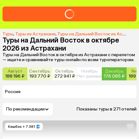
Туры
,
Туры из Астрахани
,
Туры на Дальний Восток из Астрахани
Туры на Дальний Восток в октябре
2026 из Астрахани
Туры на Дальний Восток в октябре из Астрахани с перелетом
— ищите и сравнивайте туры онлайн по всем туроператорам.
Август
Сентябрь
Октябрь
Ноябрь
Декабрь
Янв
188 196 ₽
193 770 ₽
272 941 ₽
Нет данных
176 085 ₽
189 
Россия
По рекомендации
Показаны туры в 271 отелей
Кешбэк
+ 7 381