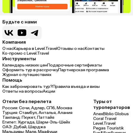
Будьте с нами
Компания
О нас
Карьера в Level.Travel
Отзывы о нас
Контакты
Ко-промо с Level.Travel
Инструменты
Календарь низких цен
Подарочные сертификаты
Оформить тур в рассрочку
Партнерская программа
Журнал о путешествиях
Помощь
Как забронировать тур?
Правила въезда и визы
Ответы на вопросы
Акции
Отели без перелета
Туры от
туроператоров
Россия:
Сочи,
Адлер,
СПб,
Москва
Турция:
Стамбул,
Анталья,
Алания
Anex
Biblio Globus
Таиланд:
Пхукет,
Паттайя
Coral Travel
Египет:
Хургада,
Шарм-Эль-Шейх
Level.Travel
ОАЭ:
Дубай,
Шарджа
Pegas Touristik
Мальдивы:
Мале,
Маафуши
Fun&Sun
Sunmar