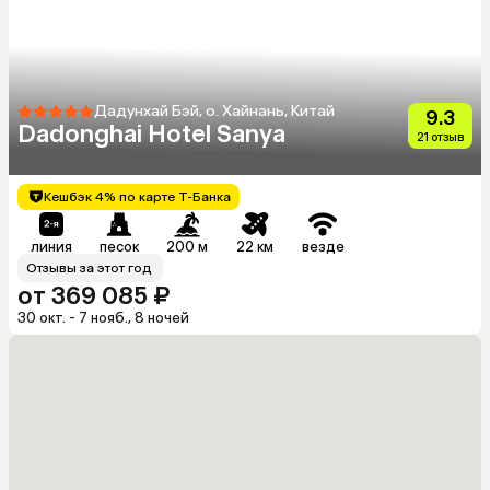
Дадунхай Бэй, о. Хайнань, Китай
9.3
Dadonghai Hotel Sanya
21 отзыв
Кешбэк 4% по карте Т-Банка
линия
песок
200 м
22 км
везде
Отзывы за этот год
от 369 085 ₽
30 окт. - 7 нояб., 8 ночей