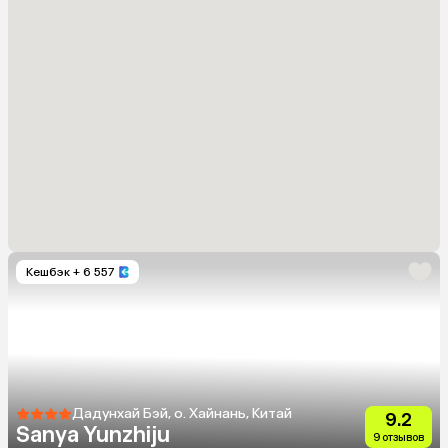
Кешбэк
+ 6 557
Дадунхай Бэй, о. Хайнань, Китай
9.2
Sanya Yunzhiju
9 отзывов