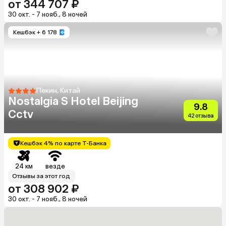
от 344 707 ₽
30 окт. - 7 нояб., 8 ночей
Кешбэк
+ 6 178
Пекин, Китай
Nostalgia S Hotel Beijing
9.8
Cctv
42 отзыва
Кешбэк 4% по карте Т-Банка
24 км
везде
Отзывы за этот год
от 308 902 ₽
30 окт. - 7 нояб., 8 ночей