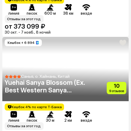
линия
песок
600 м
38 км
везде
Отзывы за этот год
от 373 099 ₽
30 окт. - 7 нояб., 8 ночей
Кешбэк
+ 6 894
Санья, о. Хайнань, Китай
Yuehai Sanya Blossom (Ex.
10
Best Western Sanya
9 отзывов
International Boutique
Resort Hotel)
Кешбэк 4% по карте Т-Банка
линия
песок
30 м
2 км
везде
Отзывы за этот год