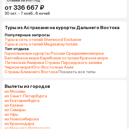
Отзывы за этот год
от 336 667 ₽
30 окт. - 7 нояб., 8 ночей
Туры из Астрахани на курорты Дальнего Востока
Популярные запросы
Туры в сеть отелей Sherwood Exclusive
·
Туры в сеть отелей Megasaray hotels
Тип отдыха
Горнолыжные курорты России
·
Средиземноморье
·
Балтийское море
·
Карибские острова
·
Красное море
·
Латинская Америка
·
Страны Персидского залива
·
Черное море
·
Юго-Восточная Азия
·
Страны Ближнего Востока
·
Показать все типы
Вылеты из городов
из Москвы
из Санкт-Петербурга
из Екатеринбурга
из Казани
из Самары
из Уфы
из Новосибирска
из Краснодара
из Нижнего Новгорода