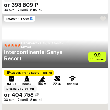
от 393 809 ₽
30 окт. - 7 нояб., 8 ночей
Кешбэк
+ 8 095
Сяодунхай Бэй, о. Хайнань,
Китай
Intercontinental Sanya
9.9
Resort
16 отзывов
Кешбэк 4% по карте Т-Банка
линия
песок
150 м
22 км
платно
Отзывы за этот год
от 404 758 ₽
30 окт. - 7 нояб., 8 ночей