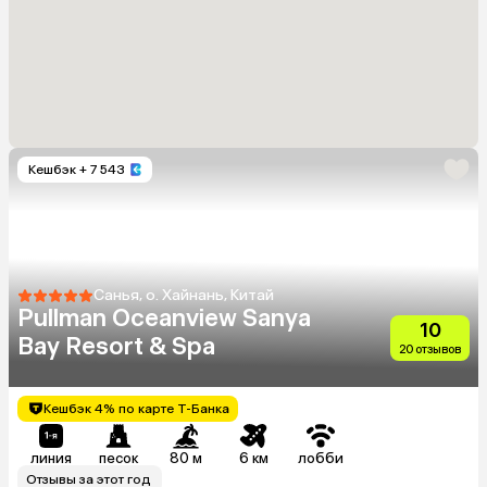
Кешбэк
+ 7 543
Санья, о. Хайнань, Китай
Pullman Oceanview Sanya
10
Bay Resort & Spa
20 отзывов
Кешбэк 4% по карте Т-Банка
линия
песок
80 м
6 км
лобби
Отзывы за этот год