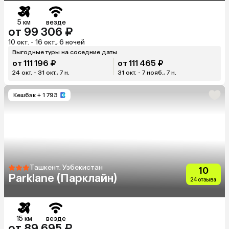
5 км
везде
от 99 306 ₽
10 окт. - 16 окт., 6 ночей
Выгодные туры на соседние даты
от 111 196 ₽
от 111 465 ₽
24 окт. - 31 окт., 7 н.
31 окт. - 7 нояб., 7 н.
Кешбэк
+ 1 793
Ташкент, Узбекистан
10
Parklane (Парклайн)
24 отзыва
15 км
везде
от 89 695 ₽