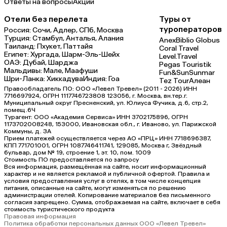
Ответы на вопросы
Акции
Отели без перелета
Туры от
туроператоров
Россия:
Сочи,
Адлер,
СПб,
Москва
Турция:
Стамбул,
Анталья,
Алания
Anex
Biblio Globus
Таиланд:
Пхукет,
Паттайя
Coral Travel
Египет:
Хургада,
Шарм-Эль-Шейх
Level.Travel
ОАЭ:
Дубай,
Шарджа
Pegas Touristik
Мальдивы:
Мале,
Маафуши
Fun&Sun
Sunmar
Шри-Ланка:
Хиккадува
Индия:
Гоа
Tez Tour
Алеан
Правообладатель ПО: ООО «Левел Тревел» (2011 - 2026) ИНН
7716697924, ОГРН 1117746723808 123056, г. Москва, вн.тер.г.
Муниципальный округ Пресненский, ул. Юлиуса Фучика, д.6, стр.2,
помещ.6Ч
Турагент: ООО «Академия Сервиса» ИНН 3702175896, ОГРН
1173702008248, 153000, Ивановская обл., г. Иваново, ул. Парижской
Коммуны, д. ЗА
Прием платежей осуществляется через АО «ПРЦ» ИНН 7718696387,
КПП 771701001, ОГРН 1087746411741, 129085, Москва г, Звёздный
бульвар, дом № 19, строение 1, эт. 10, пом. 1009
Стоимость ПО предоставляется по запросу
Вся информация, размещённая на сайте, носит информационный
характер и не является рекламой и публичной офертой. Правила и
условия предоставления услуг в отелях, в том числе концепция
питания, описанные на сайте, могут изменяться по решению
администрации отелей. Копирование материалов без письменного
согласия запрещено. Сумма, отображаемая на сайте, включает в себя
стоимость туристического продукта
Правовая информация
Политика обработки персональных данных ООО «Левел Тревел»