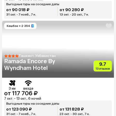
Выгодные туры на соседние даты
от 90 018 ₽
от 90 280 ₽
31 окт. - 7 нояб., 7 н.
13 окт. - 20 окт., 7 н.
Кешбэк
+ 2 354
Ташкент, Узбекистан
Ramada Encore By
9.7
Wyndham Hotel
13 отзывов
3 км
везде
от 117 706 ₽
7 окт. - 13 окт., 6 ночей
Выгодные туры на соседние даты
от 123 090 ₽
от 131 828 ₽
31 окт. - 7 нояб., 7 н.
23 окт. - 30 окт., 7 н.