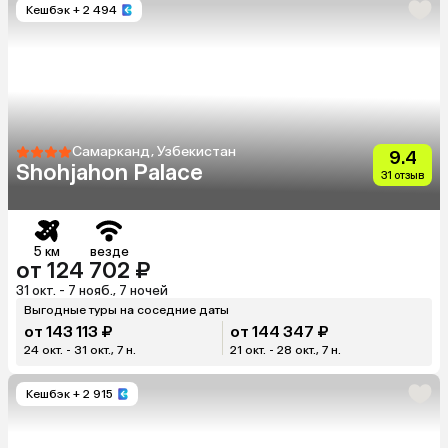
Кешбэк
+ 2 494
Самарканд, Узбекистан
9.4
Shohjahon Palace
31 отзыв
5 км
везде
от 124 702 ₽
31 окт. - 7 нояб., 7 ночей
Выгодные туры на соседние даты
от 143 113 ₽
от 144 347 ₽
24 окт. - 31 окт., 7 н.
21 окт. - 28 окт., 7 н.
Кешбэк
+ 2 915