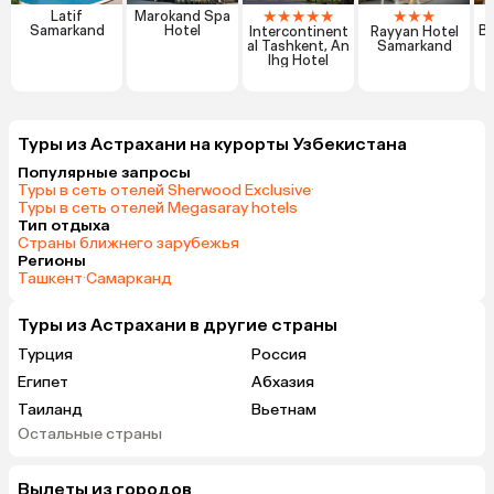
★
★
★
★
★
★
★
★
Latif
Marokand Spa
Samarkand
Hotel
Bo
Intercontinent
Rayyan Hotel
al Tashkent, An
Samarkand
Ihg Hotel
Туры из Астрахани на курорты Узбекистана
Популярные запросы
Туры в сеть отелей Sherwood Exclusive
·
Туры в сеть отелей Megasaray hotels
Тип отдыха
Страны ближнего зарубежья
Регионы
Ташкент
·
Самарканд
Туры из Астрахани в другие страны
Турция
Россия
Египет
Абхазия
Таиланд
Вьетнам
Остальные страны
ОАЭ
Мальдивы
Грузия
Армения
Вылеты из городов
Беларусь
Казахстан