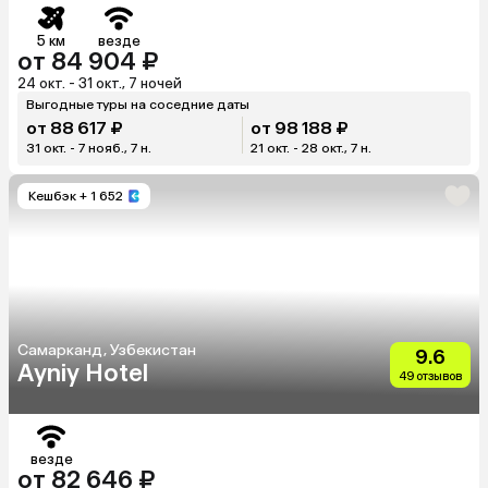
5 км
везде
от 84 904 ₽
24 окт. - 31 окт., 7 ночей
Выгодные туры на соседние даты
от 88 617 ₽
от 98 188 ₽
31 окт. - 7 нояб., 7 н.
21 окт. - 28 окт., 7 н.
Кешбэк
+ 1 652
Самарканд, Узбекистан
9.6
Ayniу Hotel
49 отзывов
везде
от 82 646 ₽