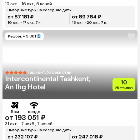
10 окт. - 16 окт., 6 ночей
Выгодные туры на соседние даты
от 87 181 ₽
от 89 784 ₽
10 окт. - 17 окт., 7 н.
13 окт. - 20 окт., 7 н.
Кешбэк
+ 3 861
Ташкент, Узбекистан
Intercontinental Tashkent,
10
An Ihg Hotel
25 отзывов
6 км
везде
от 193 051 ₽
31 окт. - 7 нояб., 7 ночей
Выгодные туры на соседние даты
от 232 107 ₽
от 247 018 ₽