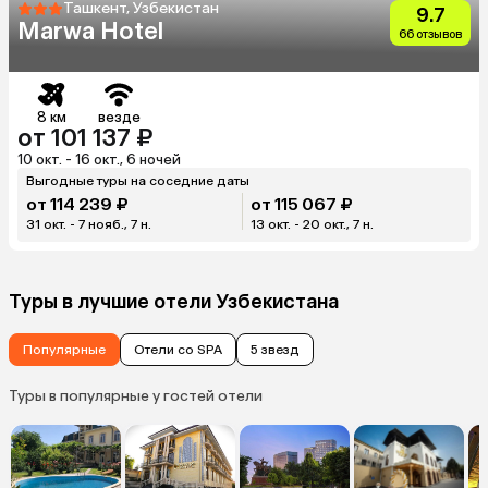
Ташкент, Узбекистан
9.7
Marwa Hotel
66 отзывов
8 км
везде
от 101 137 ₽
10 окт. - 16 окт., 6 ночей
Выгодные туры на соседние даты
от 114 239 ₽
от 115 067 ₽
31 окт. - 7 нояб., 7 н.
13 окт. - 20 окт., 7 н.
Туры в лучшие отели Узбекистана
Популярные
Отели со SPA
5 звезд
Туры в популярные у гостей отели