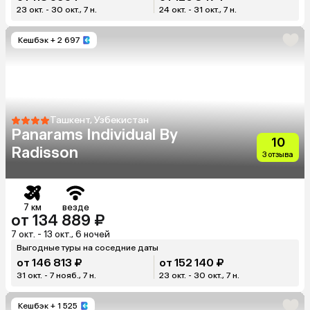
23 окт. - 30 окт., 7 н.
24 окт. - 31 окт., 7 н.
Кешбэк
+ 2 697
Ташкент, Узбекистан
Panarams Individual By
10
Radisson
3 отзыва
7 км
везде
от 134 889 ₽
7 окт. - 13 окт., 6 ночей
Выгодные туры на соседние даты
от 146 813 ₽
от 152 140 ₽
31 окт. - 7 нояб., 7 н.
23 окт. - 30 окт., 7 н.
Кешбэк
+ 1 525