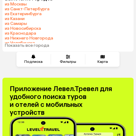
из Москвы
Шри-Ланка
Азербайджан
из Санкт-Петербурга
из Екатеринбурга
Индия
Сербия
из Казани
Кипр
Катар
из Самары
из Новосибирска
Киргизия
Иордания
из Краснодара
Филиппины
Гонконг
из Нижнего Новгорода
из Челябинска
Венесуэла
Саудовская Аравия
Показать все города
из Тюмени
Куба
Греция
Таджикистан
Венгрия
Подписка
Фильтры
Карта
Болгария
Приложение Левел.Тревел для
удобного поиска туров
и отелей с мобильных
устройств