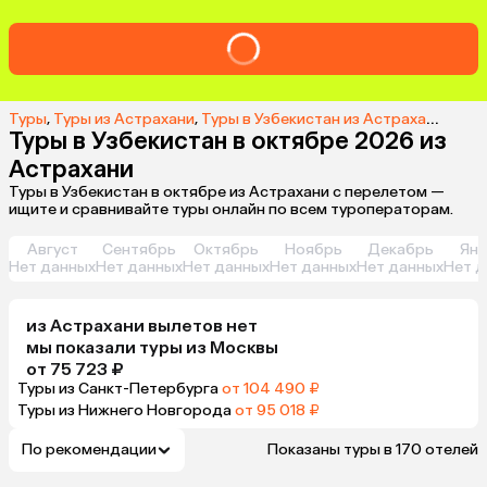
Туры
,
Туры из Астрахани
,
Туры в Узбекистан из Астрахани
,
Туры
Туры в Узбекистан в октябре 2026 из
Астрахани
Туры в Узбекистан в октябре из Астрахани с перелетом —
ищите и сравнивайте туры онлайн по всем туроператорам.
Август
Сентябрь
Октябрь
Ноябрь
Декабрь
Янв
Нет данных
Нет данных
Нет данных
Нет данных
Нет данных
Нет д
из
Астрахани
вылетов нет
мы показали туры
из
Москвы
от 75 723 ₽
Туры из Санкт-Петербурга
от 104 490 ₽
Туры из Нижнего Новгорода
от 95 018 ₽
По рекомендации
Показаны туры в 170 отелей