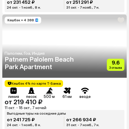
от 231 452 ₽
от 251 291 ₽
24 окт. - 1 нояб., 8 н.
31 окт. - 7 нояб., 7 н.
Кешбэк
+ 4 388
Палолем, Гоа, Индия
Patnem Palolem Beach
9.6
Park Apartment
3 отзыва
Кешбэк 4% по карте Т-Банка
линия
песок
500 м
61 км
везде
от 219 410 ₽
11 окт. - 18 окт., 7 ночей
Выгодные туры на соседние даты
от 241 725 ₽
от 266 934 ₽
24 окт. - 1 нояб., 8 н.
31 окт. - 7 нояб., 7 н.