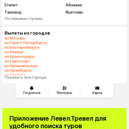
Египет
Абхазия
Таиланд
Вьетнам
Остальные страны
ОАЭ
Мальдивы
Грузия
Беларусь
Вылеты из городов
Армения
Шри-Ланка
из Москвы
Казахстан
Азербайджан
из Санкт-Петербурга
из Екатеринбурга
Узбекистан
Сербия
из Казани
Катар
Киргизия
из Краснодара
из Саратова
Гонконг
Саудовская Аравия
из Калининграда
Куба
Таджикистан
из Оренбурга
из Сургута
Венгрия
Показать все города
из Волгограда
Подписка
Фильтры
Карта
Приложение Левел.Тревел для
удобного поиска туров