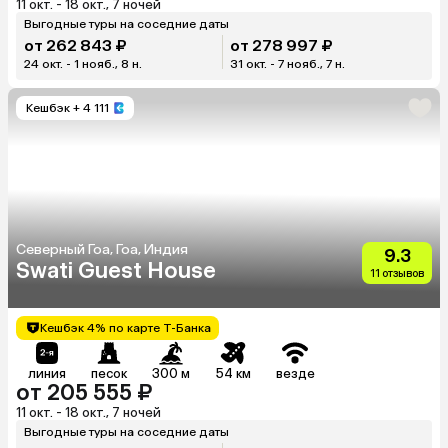
11 окт. - 18 окт., 7 ночей
Выгодные туры на соседние даты
от 262 843 ₽
от 278 997 ₽
24 окт. - 1 нояб., 8 н.
31 окт. - 7 нояб., 7 н.
Кешбэк
+ 4 111
Северный Гоа, Гоа, Индия
9.3
Swati Guest House
11 отзывов
Кешбэк 4% по карте Т-Банка
линия
песок
300 м
54 км
везде
от 205 555 ₽
11 окт. - 18 окт., 7 ночей
Выгодные туры на соседние даты