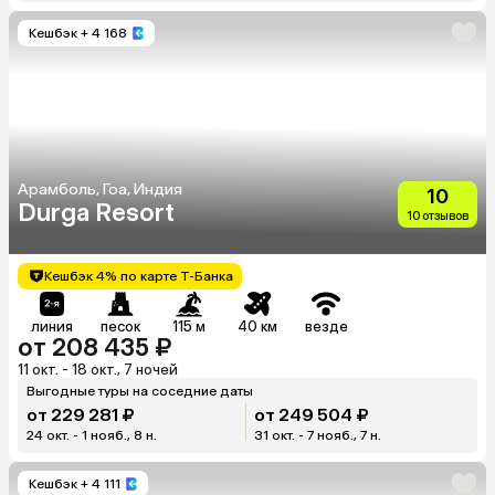
Кешбэк
+ 4 168
Арамболь, Гоа, Индия
10
Durga Resort
10 отзывов
Кешбэк 4% по карте Т-Банка
линия
песок
115 м
40 км
везде
от 208 435 ₽
11 окт. - 18 окт., 7 ночей
Выгодные туры на соседние даты
от 229 281 ₽
от 249 504 ₽
24 окт. - 1 нояб., 8 н.
31 окт. - 7 нояб., 7 н.
Кешбэк
+ 4 111