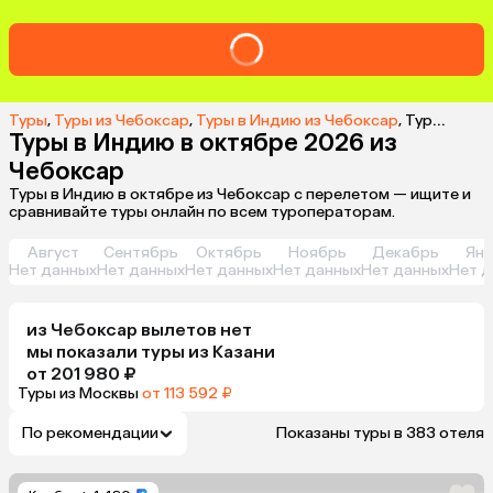
Туры
,
Туры из Чебоксар
,
Туры в Индию из Чебоксар
,
Туры в Индию в октябре 2026 из Чебоксар
Туры в Индию в октябре 2026 из
Чебоксар
Туры в Индию в октябре из Чебоксар с перелетом — ищите и
сравнивайте туры онлайн по всем туроператорам.
Август
Сентябрь
Октябрь
Ноябрь
Декабрь
Янв
Нет данных
Нет данных
Нет данных
Нет данных
Нет данных
Нет д
из
Чебоксар
вылетов нет
мы показали туры
из
Казани
от 201 980 ₽
Туры из Москвы
от 113 592 ₽
По рекомендации
Показаны туры в 383 отеля