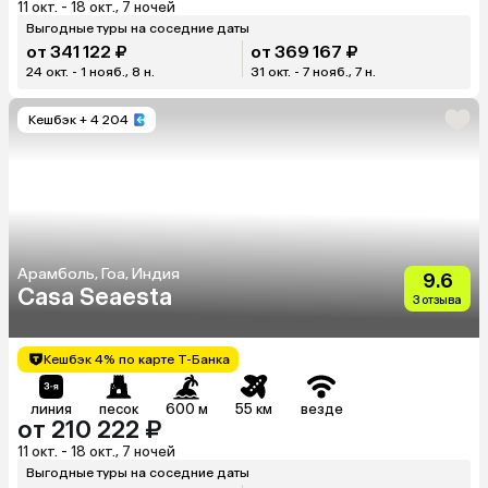
11 окт. - 18 окт., 7 ночей
Выгодные туры на соседние даты
от 341 122 ₽
от 369 167 ₽
24 окт. - 1 нояб., 8 н.
31 окт. - 7 нояб., 7 н.
Кешбэк
+ 4 204
Арамболь, Гоа, Индия
9.6
Casa Seaesta
3 отзыва
Кешбэк 4% по карте Т-Банка
линия
песок
600 м
55 км
везде
от 210 222 ₽
11 окт. - 18 окт., 7 ночей
Выгодные туры на соседние даты