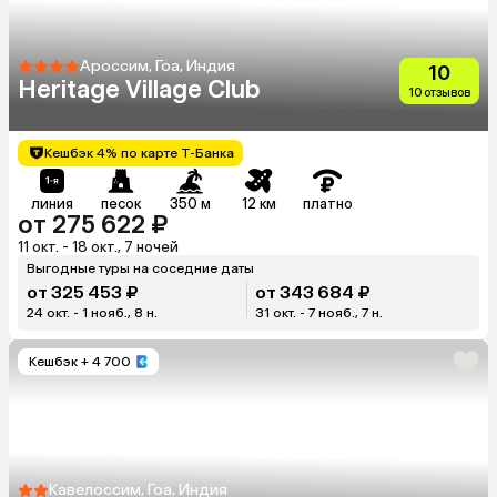
Ароссим, Гоа, Индия
10
Heritage Village Club
10 отзывов
Кешбэк 4% по карте Т-Банка
линия
песок
350 м
12 км
платно
от 275 622 ₽
11 окт. - 18 окт., 7 ночей
Выгодные туры на соседние даты
от 325 453 ₽
от 343 684 ₽
24 окт. - 1 нояб., 8 н.
31 окт. - 7 нояб., 7 н.
Кешбэк
+ 4 700
Кавелоссим, Гоа, Индия