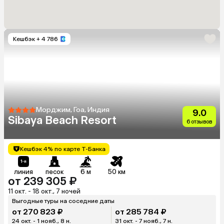
Кешбэк
+ 4 786
Морджим, Гоа, Индия
9.0
Sibaya Beach Resort
6 отзывов
Кешбэк 4% по карте Т-Банка
линия
песок
6 м
50 км
от 239 305 ₽
11 окт. - 18 окт., 7 ночей
Выгодные туры на соседние даты
от 270 823 ₽
от 285 784 ₽
24 окт. - 1 нояб., 8 н.
31 окт. - 7 нояб., 7 н.