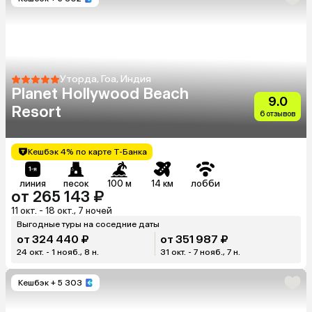
Уторда, Гоа, Индия
Planet Hollywood Beach
9.0
Resort
6 отзывов
Кешбэк 4% по карте Т-Банка
линия
песок
100 м
14 км
лобби
от 265 143 ₽
11 окт. - 18 окт., 7 ночей
Выгодные туры на соседние даты
от 324 440 ₽
от 351 987 ₽
24 окт. - 1 нояб., 8 н.
31 окт. - 7 нояб., 7 н.
Кешбэк
+ 5 303