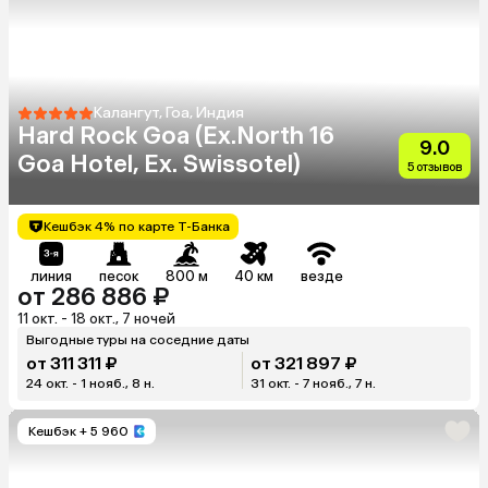
Калангут, Гоа, Индия
Hard Rock Goa (Ex.North 16
9.0
Goa Hotel, Ex. Swissotel)
5 отзывов
Кешбэк 4% по карте Т-Банка
линия
песок
800 м
40 км
везде
от 286 886 ₽
11 окт. - 18 окт., 7 ночей
Выгодные туры на соседние даты
от 311 311 ₽
от 321 897 ₽
24 окт. - 1 нояб., 8 н.
31 окт. - 7 нояб., 7 н.
Кешбэк
+ 5 960