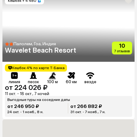
Кешбэк
+ 4 480
Палолем, Гоа, Индия
10
Wavelet Beach Resort
7 отзывов
Кешбэк 4% по карте Т-Банка
линия
песок
100 м
60 км
везде
от 224 026 ₽
11 окт. - 18 окт., 7 ночей
Выгодные туры на соседние даты
от 246 950 ₽
от 266 882 ₽
24 окт. - 1 нояб., 8 н.
31 окт. - 7 нояб., 7 н.