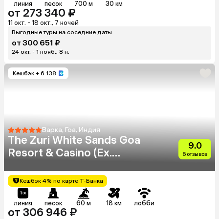
линия
песок
700 м
30 км
от 273 340 ₽
11 окт. - 18 окт., 7 ночей
Выгодные туры на соседние даты
от 300 651 ₽
24 окт. - 1 нояб., 8 н.
Кешбэк
+ 6 138
Варка, Гоа, Индия
The Zuri White Sands Goa
9.0
Resort & Casino (Ex.
6 отзывов
Radisson)
Кешбэк 4% по карте Т-Банка
линия
песок
60 м
18 км
лобби
от 306 946 ₽