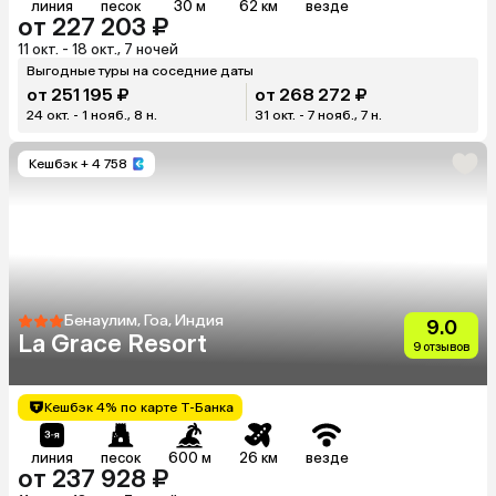
линия
песок
30 м
62 км
везде
от 227 203 ₽
11 окт. - 18 окт., 7 ночей
Выгодные туры на соседние даты
от 251 195 ₽
от 268 272 ₽
24 окт. - 1 нояб., 8 н.
31 окт. - 7 нояб., 7 н.
Кешбэк
+ 4 758
Бенаулим, Гоа, Индия
9.0
La Grace Resort
9 отзывов
Кешбэк 4% по карте Т-Банка
линия
песок
600 м
26 км
везде
от 237 928 ₽