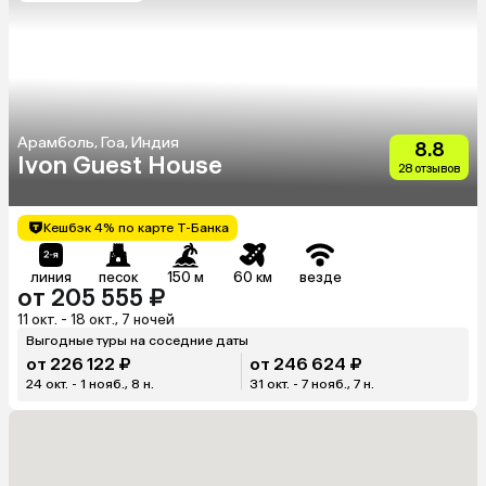
Арамболь, Гоа, Индия
8.8
Ivon Guest House
28 отзывов
Кешбэк 4% по карте Т-Банка
линия
песок
150 м
60 км
везде
от 205 555 ₽
11 окт. - 18 окт., 7 ночей
Выгодные туры на соседние даты
от 226 122 ₽
от 246 624 ₽
24 окт. - 1 нояб., 8 н.
31 окт. - 7 нояб., 7 н.