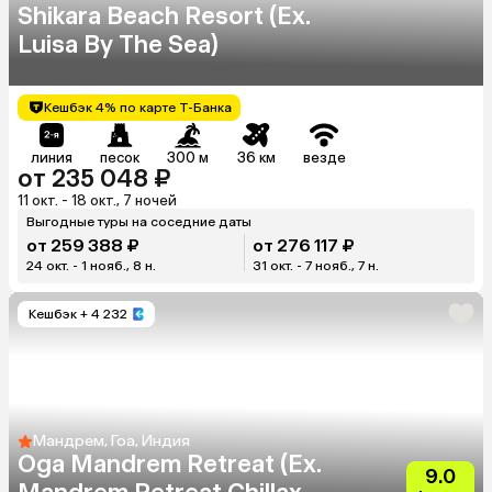
Shikara Beach Resort (Ex.
Luisa By The Sea)
Кешбэк 4% по карте Т-Банка
линия
песок
300 м
36 км
везде
от 235 048 ₽
11 окт. - 18 окт., 7 ночей
Выгодные туры на соседние даты
от 259 388 ₽
от 276 117 ₽
24 окт. - 1 нояб., 8 н.
31 окт. - 7 нояб., 7 н.
Кешбэк
+ 4 232
Мандрем, Гоа, Индия
Oga Mandrem Retreat (Ex.
9.0