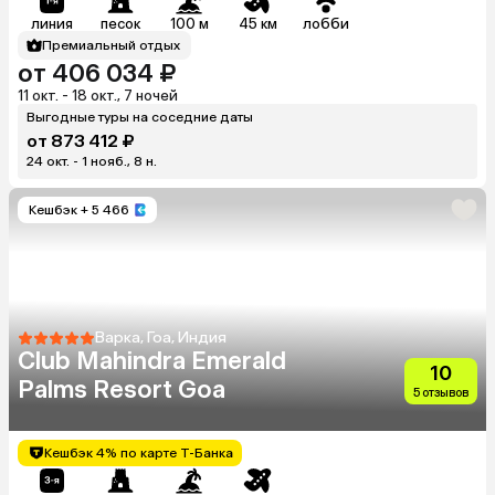
линия
песок
100 м
45 км
лобби
Премиальный отдых
от 406 034 ₽
11 окт. - 18 окт., 7 ночей
Выгодные туры на соседние даты
от 873 412 ₽
24 окт. - 1 нояб., 8 н.
Кешбэк
+ 5 466
Варка, Гоа, Индия
Club Mahindra Emerald
10
Palms Resort Goa
5 отзывов
Кешбэк 4% по карте Т-Банка