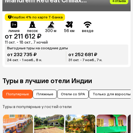
Mandrem Retreat Chillax
4 отзыва
Stay)
Кешбэк 4% по карте Т-Банка
линия
песок
300 м
56 км
везде
от 211 612 ₽
11 окт. - 18 окт., 7 ночей
Выгодные туры на соседние даты
от 232 735 ₽
от 252 681 ₽
24 окт. - 1 нояб., 8 н.
31 окт. - 7 нояб., 7 н.
Туры в лучшие отели Индии
Популярные
Пляжные
Отели со SPA
Только для взрослых
Туры в популярные у гостей отели