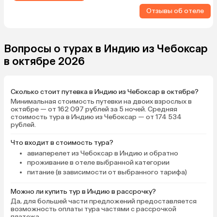
всем необходимым,
Отзывы об отеле
внимательный персона
всегда поможет в люб
В кафе при отеле очень
недорого, многие жив
Вопросы о турах в Индию из Чебоксар
подолгу в Арамболе х
в октябре 2026
именно сюда поесть. 
в первый раз, очень нр
Сколько стоит путевка в Индию из Чебоксар в октябре?
Минимальная стоимость путевки на двоих взрослых в
октябре — от 162 097 рублей за 5 ночей. Средняя
стоимость тура в Индию из Чебоксар — от 174 534
рублей.
Что входит в стоимость тура?
авиаперелет из Чебоксар в Индию и обратно
проживание в отеле выбранной категории
питание (в зависимости от выбранного тарифа)
Можно ли купить тур в Индию в рассрочку?
Да, для большей части предложений предоставляется
возможность оплаты тура частями с рассрочкой
платежа.