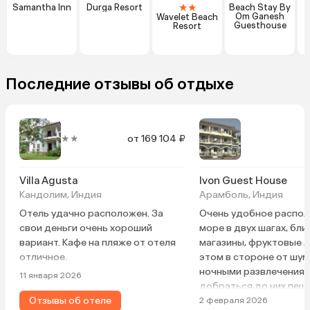
★
★
Samantha Inn
Durga Resort
Beach Stay By
Om Ganesh
Wavelet Beach
Guesthouse
Resort
Последние отзывы об отдыхе
★★
от 169 104 ₽
Villa Agusta
Ivon Guest House
Кандолим, Индия
Арамболь, Индия
Отель удачно расположен. За
Очень удобное распо
свои деньги очень хороший
море в двух шагах, бли
вариант. Кафе на пляже от отеля
магазины, фруктовые л
отличное.
этом в стороне от шум
ночными развлечениям
11 января 2026
добраться до них пеш
Отзывы об отеле
10–15. чистые уютные 
2 февраля 2026