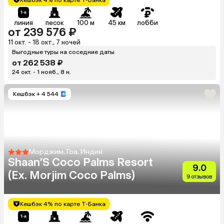
линия
песок
100 м
45 км
лобби
от 239 576 ₽
11 окт. - 18 окт., 7 ночей
Выгодные туры на соседние даты
от 262 538 ₽
24 окт. - 1 нояб., 8 н.
Кешбэк
+ 4 544
Морджим, Гоа, Индия
Shaan’S Coco Palms Resort
9.0
(Ex. Morjim Coco Palms)
9 отзывов
Кешбэк 4% по карте Т-Банка