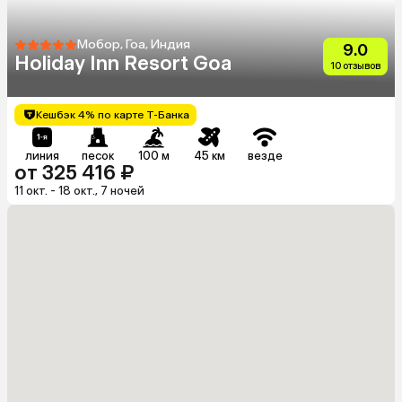
Мобор, Гоа, Индия
9.0
Holiday Inn Resort Goa
10 отзывов
Кешбэк 4% по карте Т-Банка
линия
песок
100 м
45 км
везде
от 325 416 ₽
11 окт. - 18 окт., 7 ночей