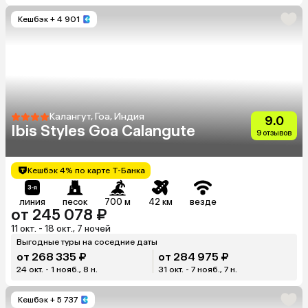
Кешбэк
+ 4 901
Калангут, Гоа, Индия
9.0
Ibis Styles Goa Calangute
9 отзывов
Кешбэк 4% по карте Т-Банка
линия
песок
700 м
42 км
везде
от 245 078 ₽
11 окт. - 18 окт., 7 ночей
Выгодные туры на соседние даты
от 268 335 ₽
от 284 975 ₽
24 окт. - 1 нояб., 8 н.
31 окт. - 7 нояб., 7 н.
Кешбэк
+ 5 737