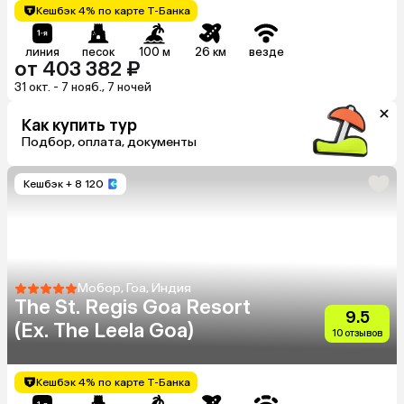
Кешбэк 4% по карте Т-Банка
линия
песок
100 м
26 км
везде
от 403 382 ₽
31 окт. - 7 нояб., 7 ночей
Как купить тур
Подбор, оплата, документы
Кешбэк
+ 8 120
Мобор, Гоа, Индия
The St. Regis Goa Resort
9.5
(Ex. The Leela Goa)
10 отзывов
Кешбэк 4% по карте Т-Банка