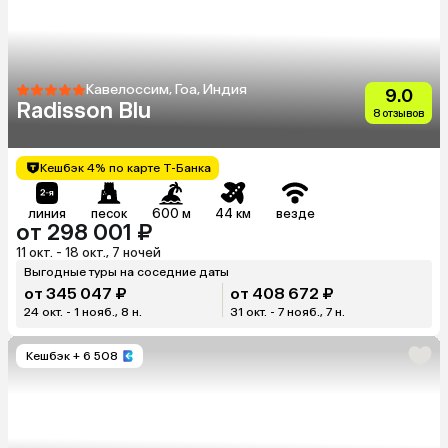
Кавелоссим, Гоа, Индия
9.0
Radisson Blu
8 отзывов
Кешбэк 4% по карте Т-Банка
линия
песок
600 м
44 км
везде
от 298 001 ₽
11 окт. - 18 окт., 7 ночей
Выгодные туры на соседние даты
от 345 047 ₽
от 408 672 ₽
24 окт. - 1 нояб., 8 н.
31 окт. - 7 нояб., 7 н.
Кешбэк
+ 6 508