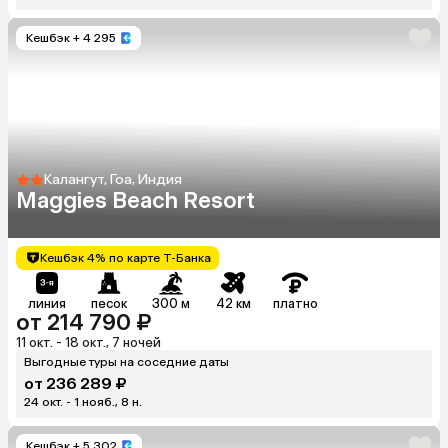
Кешбэк
+ 4 295
Калангут, Гоа, Индия
Maggies Beach Resort
Кешбэк 4% по карте Т-Банка
линия
песок
300 м
42 км
платно
от 214 790 ₽
11 окт. - 18 окт., 7 ночей
Выгодные туры на соседние даты
от 236 289 ₽
24 окт. - 1 нояб., 8 н.
Кешбэк
+ 5 302