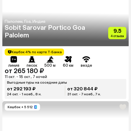
Палолем, Гоа, Индия
Sobit Sarovar Portico Goa
9.5
Palolem
4 отзыва
Кешбэк 4% по карте Т-Банка
линия
песок
500 м
60 км
везде
от 265 180 ₽
11 окт. - 18 окт., 7 ночей
Выгодные туры на соседние даты
от 292 193 ₽
от 320 844 ₽
24 окт. - 1 нояб., 8 н.
31 окт. - 7 нояб., 7 н.
Кешбэк
+ 5 512