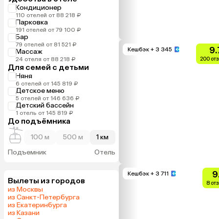
Кондиционер
110 отелей от 88 218 ₽
Парковка
191 отелей от 79 100 ₽
Бар
79 отелей от 81 521 ₽
9.
Кешбэк
+ 3 345
Массаж
24 отеля от 88 218 ₽
200 от
Для семей с детьми
Няня
6 отелей от 145 819 ₽
Детское меню
5 отелей от 146 636 ₽
Детский бассейн
1 отель от 145 819 ₽
До подъёмника
100 м
500 м
1 км
Подъемник
Отель
9
Кешбэк
+ 3 711
Вылеты из городов
8 от
из Москвы
из Санкт-Петербурга
из Екатеринбурга
из Казани