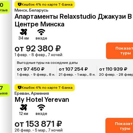
10
Кешбэк 4% по карте Т-Банка
Минск, Беларусь
отзыв
Апартаменты Relaxstudio Джакузи В
Центре Минска
34 км
везде
от 92 380 ₽
Показа
туры
1 февр. - 8 февр., 7 ночей
Выгодные туры на соседние даты
от 97 450 ₽
от 107 254 ₽
от 110 939 ₽
1 февр. - 9 февр., 8 н.
21 февр. - 1 мар., 8 н.
20 февр. - 28 февр.
.7
Кешбэк 4% по карте Т-Банка
Ереван, Армения
зывов
My Hotel Yerevan
12 км
везде
от 153 871 ₽
Показат
туры
26 февр. - 5 мар., 7 ночей