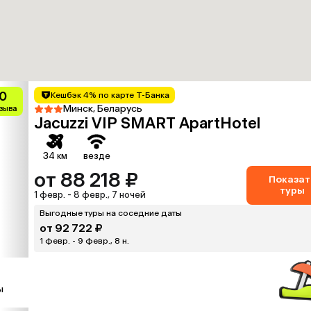
0
Кешбэк 4% по карте Т-Банка
Минск, Беларусь
тзыва
Jacuzzi VIP SMART ApartHotel
34 км
везде
от 88 218 ₽
Показат
туры
1 февр. - 8 февр., 7 ночей
Выгодные туры на соседние даты
от 92 722 ₽
1 февр. - 9 февр., 8 н.
ы