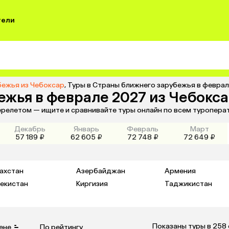
тели
бежья из Чебоксар
,
Туры в Страны ближнего зарубежья в феврал
ежья в феврале 2027 из Чебокс
ерелетом — ищите и сравнивайте туры онлайн по всем туропера
Декабрь
Январь
Февраль
Март
57 189 ₽
62 605 ₽
72 748 ₽
72 649 ₽
ахстан
Азербайджан
Армения
екистан
Киргизия
Таджикистан
Показаны туры в 258
ене
По рейтингу