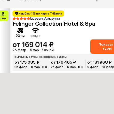
.6
Кешбэк 4% по карте Т-Банка
Ереван, Армения
отзыв
Felinger Collection Hotel & Spa
20 км
везде
от 169 014 ₽
Показат
туры
26 февр. - 5 мар., 7 ночей
Выгодные туры на соседние даты
от 175 085 ₽
от 176 465 ₽
от 181 968 ₽
26 февр. - 6 мар., 8 н.
25 февр. - 5 мар., 8 н.
9 февр. - 15 февр.