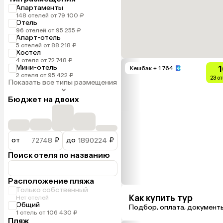
Апартаменты
148 отелей от 79 100 ₽
Отель
96 отелей от 95 255 ₽
Апарт-отель
5 отелей от 88 218 ₽
Хостел
4 отеля от 72 748 ₽
Мини-отель
1
Кешбэк
+ 1 764
2 отеля от 95 422 ₽
23 о
Показать все типы размещения
Бюджет на двоих
от
₽
до
₽
Поиск отеля по названию
Расположение пляжа
Только собственный
Как купить тур
Нет отелей
Общий
Подбор, оплата, документ
1 отель от 106 430 ₽
Пляж