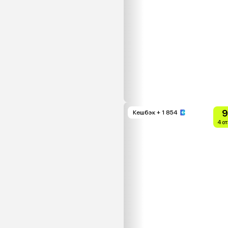
9
Кешбэк
+ 1 854
4 о