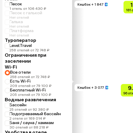
Песок
Кешбэк
+ 1 847
1 отель от 106 430 ₽
181 
Песок с галькой
Нет отелей
Галька
Нет отелей
Платформа
Нет отелей
Туроператор
Level.Travel
258 отелей от 72 748 ₽
Ограничения при
заселении
Wi-Fi
Все отели
258 отелей от 72 748 ₽
Есть Wi-Fi
209 отелей от 79 100 ₽
9
Кешбэк
+ 3 077
Бесплатный Wi-Fi
96 от
205 отелей от 79 100 ₽
Водные развлечения
Бассейн
25 отелей от 92 380 ₽
Подогреваемый бассейн
2 отеля от 169 014 ₽
Баня / сауна / хаммам
30 отелей от 88 218 ₽
Удобства в отеле