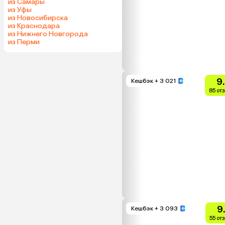
из Самары
из Уфы
из Новосибирска
из Краснодара
из Нижнего Новгорода
из Перми
9
Кешбэк
+ 3 021
85 от
9
Кешбэк
+ 3 093
55 от