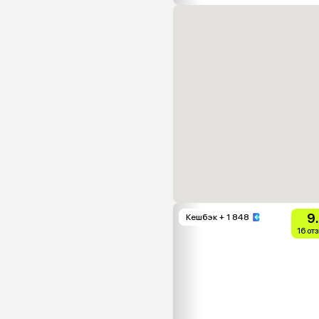
9
Кешбэк
+ 1 848
16 от