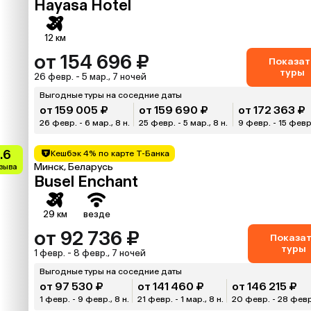
Hayasa Hotel
12 км
от 154 696 ₽
Показат
туры
26 февр. - 5 мар., 7 ночей
Выгодные туры на соседние даты
от 159 005 ₽
от 159 690 ₽
от 172 363 ₽
26 февр. - 6 мар., 8 н.
25 февр. - 5 мар., 8 н.
9 февр. - 15 февр.
.6
Кешбэк 4% по карте Т-Банка
Минск, Беларусь
тзыва
Busel Enchant
29 км
везде
от 92 736 ₽
Показа
туры
1 февр. - 8 февр., 7 ночей
Выгодные туры на соседние даты
от 97 530 ₽
от 141 460 ₽
от 146 215 ₽
1 февр. - 9 февр., 8 н.
21 февр. - 1 мар., 8 н.
20 февр. - 28 февр.