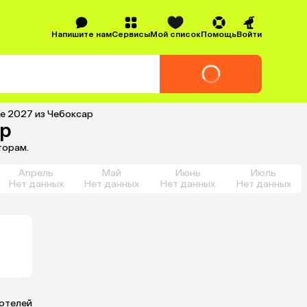
Напишите нам
Сервисы
Мой список
Помощь
Войти
е 2027 из Чебоксар
ар
торам.
Апрель
Май
Июнь
Июль
Нет данных
Нет данных
Нет данных
Нет данных
 отелей