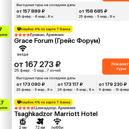
Выгодные туры на соседние даты
от 157 889 ₽
от 158 685 ₽
26 февр. - 6 мар., 8 н.
25 февр. - 5 мар., 8 н.
7
Кешбэк 4% по карте Т-Банка
Ереван, Армения
зывов
Grace Forum (Грейс Форум)
везде
от 167 273 ₽
Показат
туры
26 февр. - 5 мар., 7 ночей
Выгодные туры на соседние даты
от 173 090 ₽
от 173 117 ₽
от 179 230 ₽
25 февр. - 5 мар., 8 н.
26 февр. - 6 мар., 8 н.
9 февр. - 15 февр.
.7
Кешбэк 4% по карте Т-Банка
Цахкадзор, Армения
зывов
Tsaghkadzor Marriott Hotel
2 км
72 км
лобби