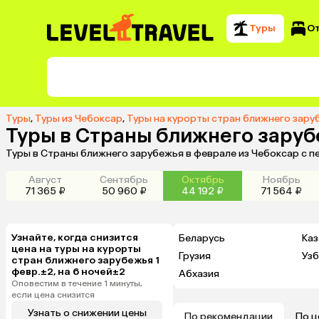
Туры
О
Туры
,
Туры из Чебоксар
,
Туры на курорты стран ближнего зару
Туры в Страны ближнего заруб
Туры в Страны ближнего зарубежья в феврале из Чебоксар с п
Август
Сентябрь
Октябрь
Ноябрь
71 365 ₽
50 960 ₽
44 192 ₽
71 564 ₽
Узнайте, когда снизится
Беларусь
Каз
цена на туры на курорты
Грузия
Узб
стран ближнего зарубежья 1
февр.±2, на 6 ночей±2
Абхазия
Оповестим в течение 1 минуты,
если цена снизится
Узнать о снижении цены
По рекомендации
По ц