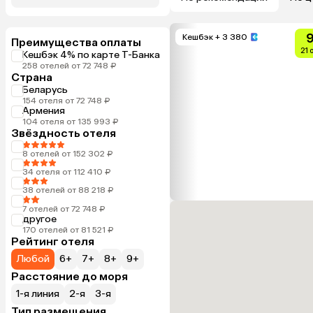
9
Кешбэк
+ 3 380
Преимущества оплаты
21 
Кешбэк 4% по карте Т-Банка
258 отелей от 72 748 ₽
Страна
Беларусь
154 отеля от 72 748 ₽
Армения
104 отеля от 135 993 ₽
Звёздность отеля
8 отелей от 152 302 ₽
34 отеля от 112 410 ₽
38 отелей от 88 218 ₽
7 отелей от 72 748 ₽
другое
170 отелей от 81 521 ₽
Рейтинг отеля
Любой
6+
7+
8+
9+
Расстояние до моря
1-я линия
2-я
3-я
Тип размещения