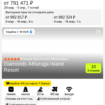
от 791 471 ₽
29 мар. - 5 апр., 7 ночей
Выгодные туры на соседние даты
от 992 817 ₽
от 882 324 ₽
8 мар. - 16 мар., 8 н.
9 мар. - 16 мар., 7 н.
Кешбэк
+ 18 605
Южный Ари Атолл, Мальдивы
Diamonds Athuruga Island
10
Resort
6 отзывов
Кешбэк 4% по карте Т-Банка
линия
песок
20 м
90 км
везде
Отзывы за этот год
Собственный остров
Собственный пляж