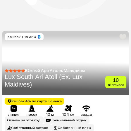
Кешбэк
+ 14 380
Южный Ари Атолл, Мальдивы
Lux South Ari Atoll (Ex. Lux
10
Maldives)
10 отзывов
Кешбэк 4% по карте Т-Банка
линия
песок
10 м
104 км
везде
Отзывы за этот год
Премиальный отдых
Собственный остров
Собственный пляж