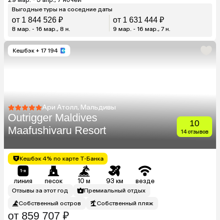
Выгодные туры на соседние даты
от 1 844 526 ₽
от 1 631 444 ₽
8 мар. - 16 мар., 8 н.
9 мар. - 16 мар., 7 н.
Кешбэк
+ 17 194
Ари Атолл, Мальдивы
Outrigger Maldives
10
Maafushivaru Resort
14 отзывов
Кешбэк 4% по карте Т-Банка
линия
песок
10 м
93 км
везде
Отзывы за этот год
Премиальный отдых
Собственный остров
Собственный пляж
от 859 707 ₽