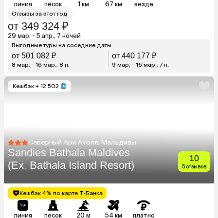
линия
песок
1 км
67 км
везде
Отзывы за этот год
от 349 324 ₽
29 мар. - 5 апр., 7 ночей
Выгодные туры на соседние даты
от 501 082 ₽
от 440 177 ₽
8 мар. - 16 мар., 8 н.
9 мар. - 16 мар., 7 н.
Кешбэк
+ 12 502
Северный Ари Атолл, Мальдивы
Sandies Bathala Maldives
10
(Ex. Bathala Island Resort)
5 отзывов
Кешбэк 4% по карте Т-Банка
линия
песок
20 м
54 км
платно