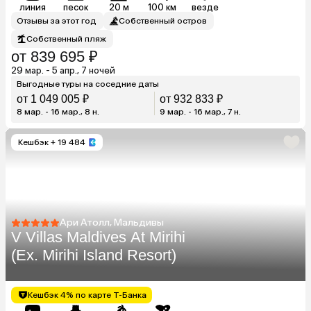
линия
песок
20 м
100 км
везде
Отзывы за этот год
Собственный остров
Собственный пляж
от 839 695 ₽
29 мар. - 5 апр., 7 ночей
Выгодные туры на соседние даты
от 1 049 005 ₽
от 932 833 ₽
8 мар. - 16 мар., 8 н.
9 мар. - 16 мар., 7 н.
Кешбэк
+ 19 484
Ари Атолл, Мальдивы
V Villas Maldives At Mirihi
(Ex. Mirihi Island Resort)
Кешбэк 4% по карте Т-Банка