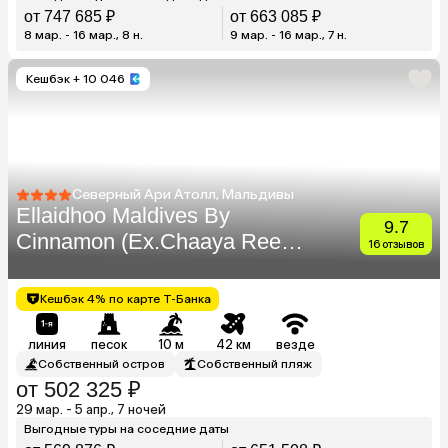
от 747 685 ₽
от 663 085 ₽
8 мар. - 16 мар., 8 н.
9 мар. - 16 мар., 7 н.
Кешбэк
+ 10 046
Северный Ари Атолл, Мальдивы
Ellaidhoo Maldives By
9.7
Cinnamon (Ex.Chaaya Reef
16 отзывов
Ellaidhoo)
Кешбэк 4% по карте Т-Банка
линия
песок
10 м
42 км
везде
Собственный остров
Собственный пляж
от 502 325 ₽
29 мар. - 5 апр., 7 ночей
Выгодные туры на соседние даты