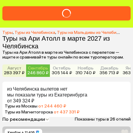
Туры
,
Туры из Челябинска
,
Туры на Мальдивы из Челябинска
,
Ту
Туры на Ари Атолл в марте 2027 из
Челябинска
Туры на Ари Атолл в марте из Челябинска с перелетом —
ищите и сравнивайте туры онлайн по всем туроператорам.
Август
Сентябрь
Октябрь
Ноябрь
Декабрь
Янв
283 397 ₽
246 860 ₽
305 144 ₽
310 740 ₽
356 713 ₽
363 
из
Челябинска
вылетов нет
мы показали туры
из
Екатеринбурга
от 349 324 ₽
Туры из Москвы
от 244 460 ₽
Туры из Магнитогорска
от 437 331 ₽
По рекомендации
Показаны туры в 26 отелей
Кешбэк
+ 11 416