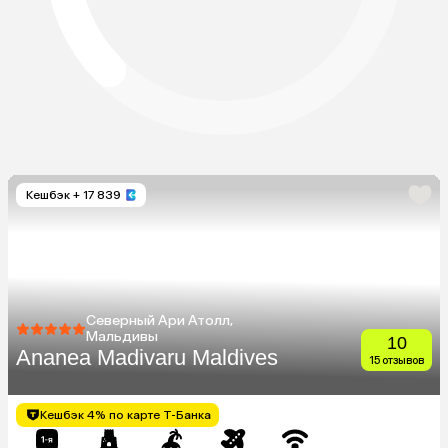
Кешбэк
+ 17 839
Северный Ари Атолл,
Мальдивы
10
Ananea Madivaru Maldives
15 отзывов
Кешбэк 4% по карте Т-Банка