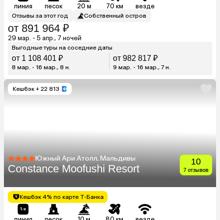
линия
песок
20 м
70 км
везде
Отзывы за этот год
Собственный остров
от 891 964 ₽
29 мар. - 5 апр., 7 ночей
Выгодные туры на соседние даты
от 1 108 401 ₽
от 982 817 ₽
8 мар. - 16 мар., 8 н.
9 мар. - 16 мар., 7 н.
Кешбэк
+ 22 813
Южный Ари Атолл, Мальдивы
10
Constance Moofushi Resort
7 отзывов
Кешбэк 4% по карте Т-Банка
линия
песок
10 м
80 км
везде