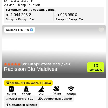
от 835 127 ₽
29 мар. - 5 апр., 7 ночей
Выгодные туры на соседние даты
от 1 044 293 ₽
от 925 980 ₽
8 мар. - 16 мар., 8 н.
9 мар. - 16 мар., 7 н.
Кешбэк
+ 15 829
Южный Ари Атолл, Мальдивы
10
Radisson Blu Maldives
12 отзывов
Кешбэк 4% по карте Т-Банка
линия
песок
2 м
105 км
везде
Отзывы за этот год
Собственный остров
Собственный пляж