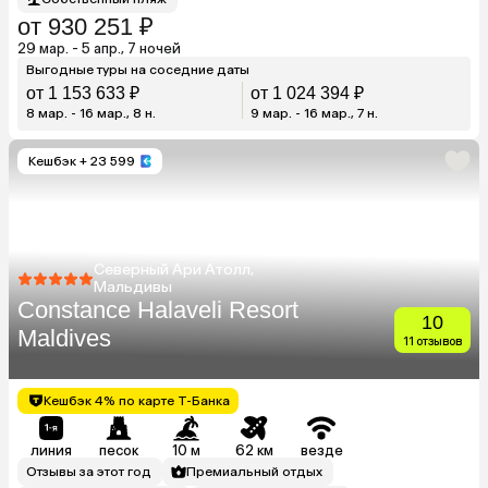
от 930 251 ₽
29 мар. - 5 апр., 7 ночей
Выгодные туры на соседние даты
от 1 153 633 ₽
от 1 024 394 ₽
8 мар. - 16 мар., 8 н.
9 мар. - 16 мар., 7 н.
Кешбэк
+ 23 599
Северный Ари Атолл,
Мальдивы
Constance Halaveli Resort
10
Maldives
11 отзывов
Кешбэк 4% по карте Т-Банка
линия
песок
10 м
62 км
везде
Отзывы за этот год
Премиальный отдых