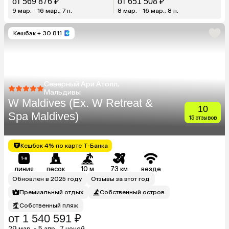
от 569 876 ₽
от 651 508 ₽
9 мар. - 16 мар., 7 н.
8 мар. - 16 мар., 8 н.
Кешбэк
+ 30 811
Северный Ари Атолл,
Мальдивы
W Maldives (Ex. W Retreat &
10
Spa Maldives)
15 отзывов
Кешбэк 4% по карте Т-Банка
линия
песок
10 м
73 км
везде
Обновлен в 2025 году
Отзывы за этот год
Премиальный отдых
Собственный остров
Собственный пляж
от 1 540 591 ₽
29 мар. - 5 апр., 7 ночей