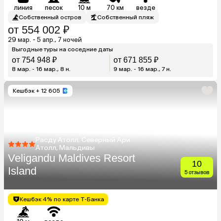
линия
песок
10 м
70 км
везде
Собственный остров
Собственный пляж
от 554 002 ₽
29 мар. - 5 апр., 7 ночей
Выгодные туры на соседние даты
от 754 948 ₽
от 671 855 ₽
8 мар. - 16 мар., 8 н.
9 мар. - 16 мар., 7 н.
Кешбэк
+ 12 605
Расду Атолл, Северный Ари
Атолл, Мальдивы
Veligandu Maldives Resort
10
Island
5 отзывов
Кешбэк 4% по карте Т-Банка