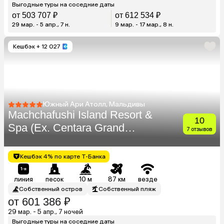
Выгодные туры на соседние даты
от 503 707 ₽
от 612 534 ₽
29 мар. - 5 апр., 7 н.
9 мар. - 17 мар., 8 н.
Кешбэк
+ 12 027
Южный Ари Атолл, Мальдивы
Machchafushi Island Resort &
10
Spa (Ex. Centara Grand
7 отзывов
Island Resort & Spa
Maldives)
Кешбэк 4% по карте Т-Банка
линия
песок
10 м
87 км
везде
Собственный остров
Собственный пляж
от 601 386 ₽
29 мар. - 5 апр., 7 ночей
Выгодные туры на соседние даты