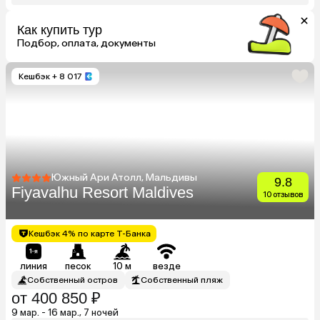
Как купить тур
Подбор, оплата, документы
Кешбэк
+ 8 017
Южный Ари Атолл, Мальдивы
9.8
Fiyavalhu Resort Maldives
10 отзывов
Кешбэк 4% по карте Т-Банка
линия
песок
10 м
везде
Собственный остров
Собственный пляж
от 400 850 ₽
9 мар. - 16 мар., 7 ночей