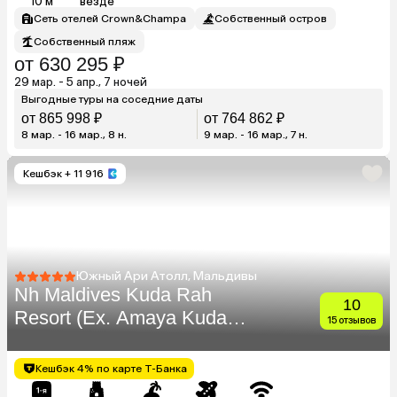
10 м
везде
Сеть отелей Crown&Champa
Собственный остров
Собственный пляж
от 630 295 ₽
29 мар. - 5 апр., 7 ночей
Выгодные туры на соседние даты
от 865 998 ₽
от 764 862 ₽
8 мар. - 16 мар., 8 н.
9 мар. - 16 мар., 7 н.
Кешбэк
+ 11 916
Южный Ари Атолл, Мальдивы
Nh Maldives Kuda Rah
10
Resort (Ex. Amaya Kuda
15 отзывов
Rah)
Кешбэк 4% по карте Т-Банка