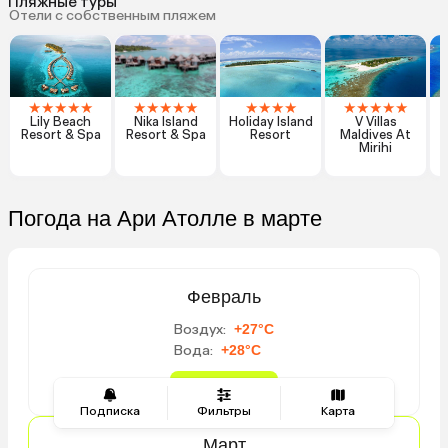
Пляжные туры
Отели с собственным пляжем
★
★
★
★
★
★
★
★
★
★
★
★
★
★
★
★
★
★
★
Lily Beach
Nika Island
Holiday Island
V Villas
R
Resort & Spa
Resort & Spa
Resort
Maldives At
Mirihi
Погода на Ари Атолле в марте
Февраль
Воздух:
+27°C
Вода:
+28°C
Можно купаться
Подписка
Фильтры
Карта
Март