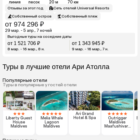
линия
песок
20 м
70 км
Отзывы за этот год
Сеть отелей Universal Resorts
Собственный остров
Собственный пляж
от 974 296 ₽
29 мар. - 5 апр., 7 ночей
Выгодные туры на соседние даты
от 1 521 706 ₽
от 1 343 945 ₽
8 мар. - 16 мар., 8 н.
9 мар. - 16 мар., 7 н.
Туры в лучшие отели Ари Атолла
Популярные отели
Туры в популярные у гостей отели
★
★
★
★
★
★
★
★
★
★
★
★
★
Ari Grand
Hotel & Spa
Liberty Guest
Melia Whale
Outrigger
B
House
Lagoon
Maldives
Maldives
Maldives
Maafushivaru
Resort