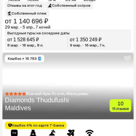
Отзывы за этот год
Собственный остров
Собственный пляж
от 1 140 696 ₽
29 мар. - 5 апр., 7 ночей
Выгодные туры на соседние даты
от 1 528 645 ₽
от 1 350 249 ₽
8 мар. - 16 мар., 8 н.
9 мар. - 16 мар., 7 н.
Кешбэк
+ 16 793
Южный Ари Атолл, Мальдивы
Diamonds Thudufushi
10
Maldives
15 отзывов
Кешбэк 4% по карте Т-Банка