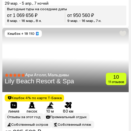
29 мар. - 5 апр., 7 ночей
Выгодные туры на соседние даты
от 1 069 656 ₽
от 950 560 ₽
8 мар. - 16 мар., 8 н.
9 мар. - 16 мар., 7 н.
Кешбэк
+ 18 110
Ари Атолл, Мальдивы
10
Lily Beach Resort & Spa
11 отзывов
Кешбэк 4% по карте Т-Банка
линия
песок
10 м
80 км
Отзывы за этот год
Премиальный отдых
Собственный остров
Собственный пляж