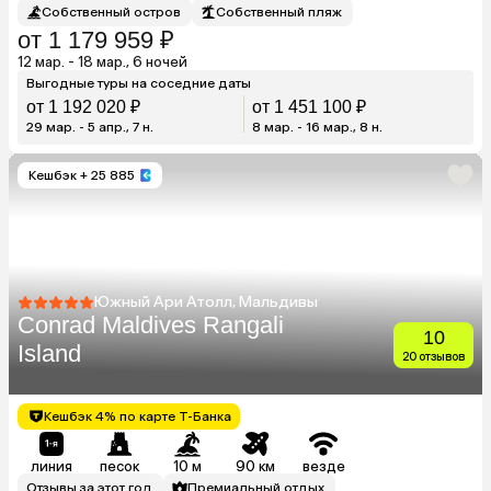
Собственный остров
Собственный пляж
от 1 179 959 ₽
12 мар. - 18 мар., 6 ночей
Выгодные туры на соседние даты
от 1 192 020 ₽
от 1 451 100 ₽
29 мар. - 5 апр., 7 н.
8 мар. - 16 мар., 8 н.
Кешбэк
+ 25 885
Южный Ари Атолл, Мальдивы
Conrad Maldives Rangali
10
Island
20 отзывов
Кешбэк 4% по карте Т-Банка
линия
песок
10 м
90 км
везде
Отзывы за этот год
Премиальный отдых