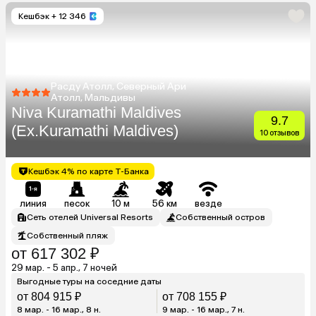
Кешбэк
+ 12 346
Расду Атолл, Северный Ари
Атолл, Мальдивы
Niva Kuramathi Maldives
9.7
(Ex.Kuramathi Maldives)
10 отзывов
Кешбэк 4% по карте Т-Банка
линия
песок
10 м
56 км
везде
Сеть отелей Universal Resorts
Собственный остров
Собственный пляж
от 617 302 ₽
29 мар. - 5 апр., 7 ночей
Выгодные туры на соседние даты
от 804 915 ₽
от 708 155 ₽
8 мар. - 16 мар., 8 н.
9 мар. - 16 мар., 7 н.