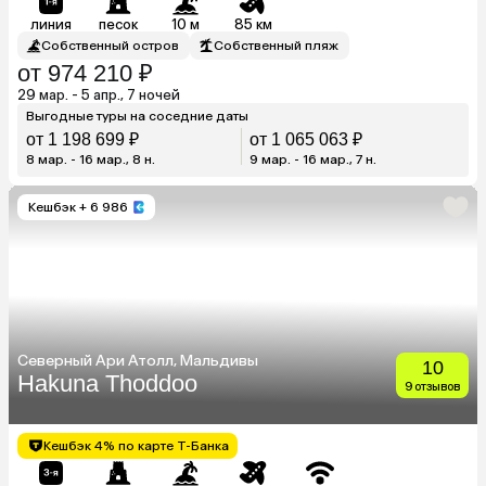
линия
песок
10 м
85 км
Собственный остров
Собственный пляж
от 974 210 ₽
29 мар. - 5 апр., 7 ночей
Выгодные туры на соседние даты
от 1 198 699 ₽
от 1 065 063 ₽
8 мар. - 16 мар., 8 н.
9 мар. - 16 мар., 7 н.
Кешбэк
+ 6 986
Северный Ари Атолл, Мальдивы
10
Hakuna Thoddoo
9 отзывов
Кешбэк 4% по карте Т-Банка