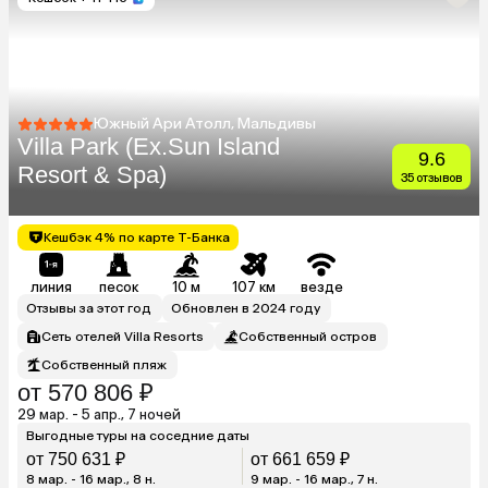
Южный Ари Атолл, Мальдивы
Villa Park (Ex.Sun Island
9.6
Resort & Spa)
35 отзывов
Кешбэк 4% по карте Т-Банка
линия
песок
10 м
107 км
везде
Отзывы за этот год
Обновлен в 2024 году
Сеть отелей Villa Resorts
Собственный остров
Собственный пляж
от 570 806 ₽
29 мар. - 5 апр., 7 ночей
Выгодные туры на соседние даты
от 750 631 ₽
от 661 659 ₽
8 мар. - 16 мар., 8 н.
9 мар. - 16 мар., 7 н.