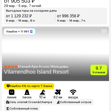
от 905 503 ₽
29 мар. - 5 апр., 7 ночей
Выгодные туры на соседние даты
от 1 129 232 ₽
от 996 356 ₽
8 мар. - 16 мар., 8 н.
9 мар. - 16 мар., 7 н.
Кешбэк
+ 11 961
Южный Ари Атолл, Мальдивы
9.7
Vilamendhoo Island Resort
9 отзывов
Кешбэк 4% по карте Т-Банка
линия
песок
10 м
82 км
везде
Сеть отелей Crown&Champa
Собственный остров
Собственный пляж