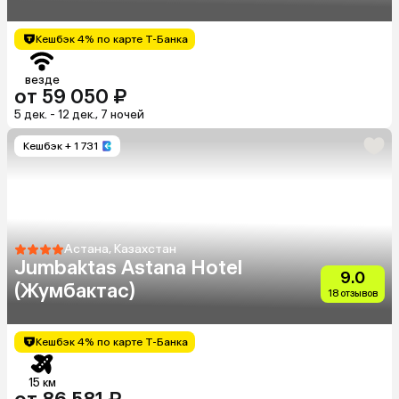
Кешбэк 4% по карте Т-Банка
везде
от 59 050 ₽
5 дек. - 12 дек., 7 ночей
Кешбэк
+ 1 731
Астана, Казахстан
Jumbaktas Astana Hotel
9.0
(Жумбактас)
18 отзывов
Кешбэк 4% по карте Т-Банка
15 км