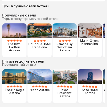
Туры в лучшие отели Астаны
Популярные отели
Туры в популярные у гостей отели
★
★
★
★
★
★
★
★
★
★
★
★
★
Мини-Отель
Hannah Inn
The Ritz-
Boutique Hotel
Ramada By
О
Carlton
Traditional
Wyndham
Астана
Astana
Пятизвездочные отели
Премиальный отдых
★
★
★
★
★
★
★
★
★
★
★
★
★
★
★
★
★
★
★
★
The St. Regis
Hilton Astana
Rixos
Saad Hotel
От
Astana
President
Astana
Astana