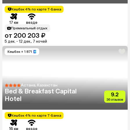
Кешбэк 4% по карте Т-Банка
17 км
везде
Премиальный отдых
от 200 203 ₽
5 дек. - 12 дек., 7 ночей
Кешбэк
+ 1 871
Астана, Казахстан
Bed & Breakfast Capital
9.2
Hotel
36 отзывов
Кешбэк 4% по карте Т-Банка
16 км
везде