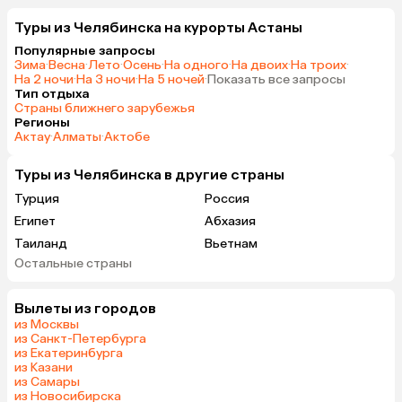
Туры из Челябинска на курорты Астаны
Популярные запросы
Зима
·
Весна
·
Лето
·
Осень
·
На одного
·
На двоих
·
На троих
·
На 2 ночи
·
На 3 ночи
·
На 5 ночей
·
Показать все запросы
Тип отдыха
Страны ближнего зарубежья
Регионы
Актау
·
Алматы
·
Актобе
Туры из Челябинска в другие страны
Турция
Россия
Египет
Абхазия
Таиланд
Вьетнам
Остальные страны
ОАЭ
Мальдивы
Грузия
Беларусь
Вылеты из городов
Армения
Шри-Ланка
из Москвы
Казахстан
Азербайджан
из Санкт-Петербурга
из Екатеринбурга
Узбекистан
Сербия
из Казани
Катар
Киргизия
из Самары
из Новосибирска
Гонконг
Саудовская Аравия