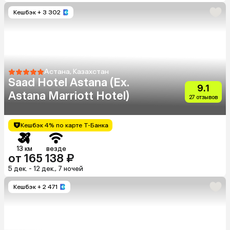
Кешбэк
+ 3 302
Астана, Казахстан
Saad Hotel Astana (Ex.
9.1
Astana Marriott Hotel)
27 отзывов
Кешбэк 4% по карте Т-Банка
13 км
везде
от 165 138 ₽
5 дек. - 12 дек., 7 ночей
Кешбэк
+ 2 471