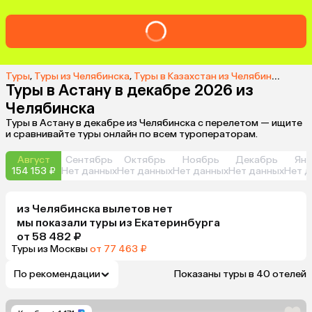
Туры
,
Туры из Челябинска
,
Туры в Казахстан из Челябинска
,
Тур
Туры в Астану в декабре 2026 из
Челябинска
Туры в Астану в декабре из Челябинска с перелетом — ищите
и сравнивайте туры онлайн по всем туроператорам.
Август
Сентябрь
Октябрь
Ноябрь
Декабрь
Янв
154 153 ₽
Нет данных
Нет данных
Нет данных
Нет данных
Нет д
из
Челябинска
вылетов нет
мы показали туры
из
Екатеринбурга
от 58 482 ₽
Туры из Москвы
от 77 463 ₽
По рекомендации
Показаны туры в 40 отелей