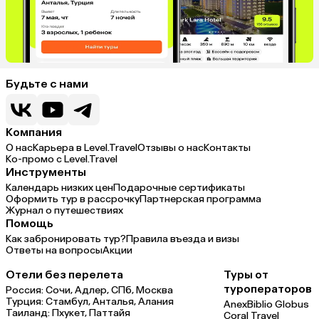
Будьте с нами
Компания
О нас
Карьера в Level.Travel
Отзывы о нас
Контакты
Ко-промо с Level.Travel
Инструменты
Календарь низких цен
Подарочные сертификаты
Оформить тур в рассрочку
Партнерская программа
Журнал о путешествиях
Помощь
Как забронировать тур?
Правила въезда и визы
Ответы на вопросы
Акции
Отели без перелета
Туры от
туроператоров
Россия:
Сочи,
Адлер,
СПб,
Москва
Турция:
Стамбул,
Анталья,
Алания
Anex
Biblio Globus
Таиланд:
Пхукет,
Паттайя
Coral Travel