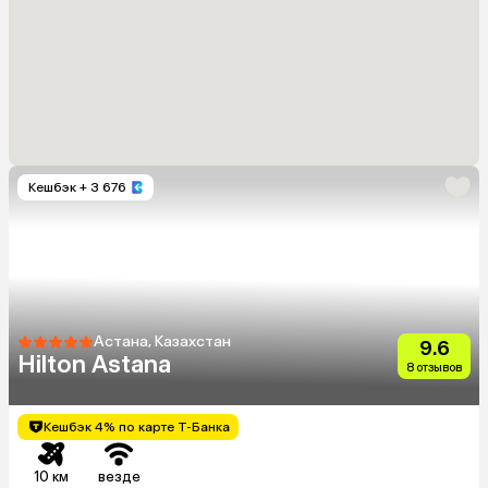
Кешбэк
+ 3 676
Астана, Казахстан
9.6
Hilton Astana
8 отзывов
Кешбэк 4% по карте Т-Банка
10 км
везде