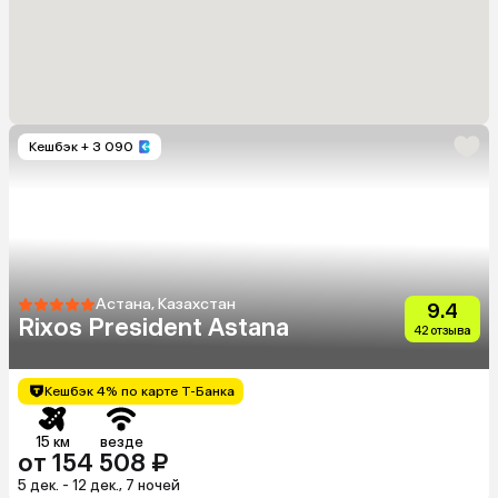
Кешбэк
+ 3 090
Астана, Казахстан
9.4
Rixos President Astana
42 отзыва
Кешбэк 4% по карте Т-Банка
15 км
везде
от 154 508 ₽
5 дек. - 12 дек., 7 ночей