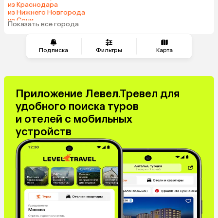
из Краснодара
Таджикистан
Венгрия
из Нижнего Новгорода
из Сочи
Показать все города
из Тюмени
Подписка
Фильтры
Карта
Приложение Левел.Тревел для
удобного поиска туров
и отелей с мобильных
устройств