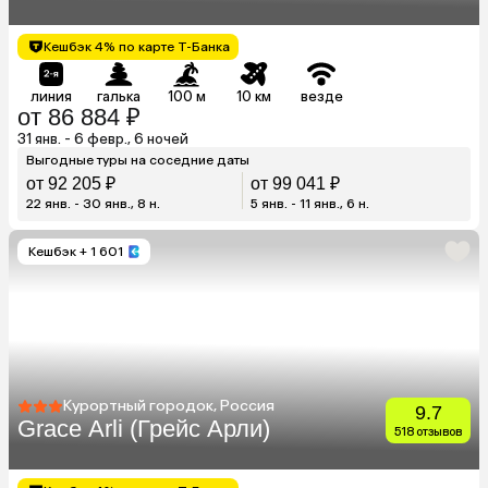
Кешбэк 4% по карте Т-Банка
линия
галька
100 м
10 км
везде
от 86 884 ₽
31 янв. - 6 февр., 6 ночей
Выгодные туры на соседние даты
от 92 205 ₽
от 99 041 ₽
22 янв. - 30 янв., 8 н.
5 янв. - 11 янв., 6 н.
Кешбэк
+ 1 601
Курортный городок, Россия
9.7
Grace Arli (Грейс Арли)
518 отзывов