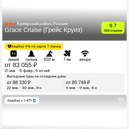
Адлерский район, Россия
9.7
Grace Cruise (Грейс Круиз)
368 отзывов
Кешбэк 4% по карте Т-Банка
линия
галька
500 м
7 км
везде
от 83 055 ₽
31 янв. - 6 февр., 6 ночей
Выгодные туры на соседние даты
от 88 330 ₽
от 85 749 ₽
22 янв. - 30 янв., 8 н.
5 янв. - 11 янв., 6 н.
Кешбэк
+ 1 471