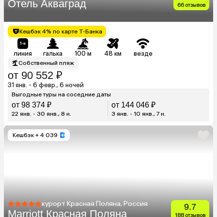
Отель Акваград
66 отзывов
Кешбэк 4% по карте Т-Банка
линия
галька
100 м
48 км
везде
Собственный пляж
от 90 552 ₽
31 янв. - 6 февр., 6 ночей
Выгодные туры на соседние даты
от 98 374 ₽
от 144 046 ₽
22 янв. - 30 янв., 8 н.
3 янв. - 10 янв., 7 н.
Кешбэк
+ 4 039
курорт Красная Поляна, Россия
9.7
Marriott Красная Поляна
188 отзывов