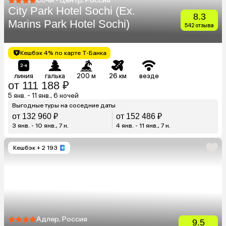
Сочи - Центр, Россия
City Park Hotel Sochi (Ex.
8.3
Marins Park Hotel Sochi)
542 отзыва
Кешбэк 4% по карте Т-Банка
линия
галька
200 м
26 км
везде
от 111 188 ₽
5 янв. - 11 янв., 6 ночей
Выгодные туры на соседние даты
от 132 960 ₽
от 152 486 ₽
3 янв. - 10 янв., 7 н.
4 янв. - 11 янв., 7 н.
Кешбэк
+ 2 193
Адлер, Россия
9.5