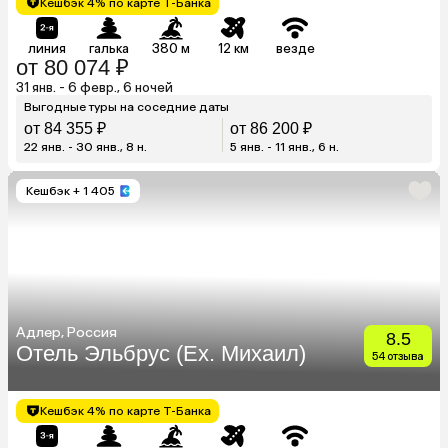
Кешбэк 4% по карте Т-Банка
линия
галька
380 м
12 км
везде
от 80 074 ₽
31 янв. - 6 февр., 6 ночей
Выгодные туры на соседние даты
от 84 355 ₽
от 86 200 ₽
22 янв. - 30 янв., 8 н.
5 янв. - 11 янв., 6 н.
Кешбэк
+ 1 405
Адлер, Россия
8.5
Отель Эльбрус (Ex. Михаил)
54 отзыва
Кешбэк 4% по карте Т-Банка