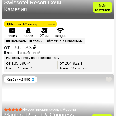
Swissotel Resort Сочи
9.9
Камелия
56 отзывов
Кешбэк 4% по карте Т-Банка
линия
песок
27 км
везде
Премиальный отдых
Можно с животными
от 156 133 ₽
5 янв. - 11 янв., 6 ночей
Выгодные туры на соседние даты
от 185 396 ₽
от 204 922 ₽
3 янв. - 10 янв., 7 н.
4 янв. - 11 янв., 7 н.
Кешбэк
+ 2 998
Имеретинский курорт, Россия
Mantera Resort & Congress