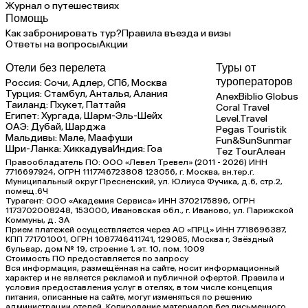
Журнал о путешествиях
Помощь
Как забронировать тур?
Правила въезда и визы
Ответы на вопросы
Акции
Отели без перелета
Туры от
туроператоров
Россия:
Сочи,
Адлер,
СПб,
Москва
Турция:
Стамбул,
Анталья,
Алания
Anex
Biblio Globus
Таиланд:
Пхукет,
Паттайя
Coral Travel
Египет:
Хургада,
Шарм-Эль-Шейх
Level.Travel
ОАЭ:
Дубай,
Шарджа
Pegas Touristik
Мальдивы:
Мале,
Маафуши
Fun&Sun
Sunmar
Шри-Ланка:
Хиккадува
Индия:
Гоа
Tez Tour
Алеан
Правообладатель ПО: ООО «Левел Тревел» (2011 - 2026) ИНН
7716697924, ОГРН 1117746723808 123056, г. Москва, вн.тер.г.
Муниципальный округ Пресненский, ул. Юлиуса Фучика, д.6, стр.2,
помещ.6Ч
Турагент: ООО «Академия Сервиса» ИНН 3702175896, ОГРН
1173702008248, 153000, Ивановская обл., г. Иваново, ул. Парижской
Коммуны, д. ЗА
Прием платежей осуществляется через АО «ПРЦ» ИНН 7718696387,
КПП 771701001, ОГРН 1087746411741, 129085, Москва г, Звёздный
бульвар, дом № 19, строение 1, эт. 10, пом. 1009
Стоимость ПО предоставляется по запросу
Вся информация, размещённая на сайте, носит информационный
характер и не является рекламой и публичной офертой. Правила и
условия предоставления услуг в отелях, в том числе концепция
питания, описанные на сайте, могут изменяться по решению
администрации отелей. Копирование материалов без письменного