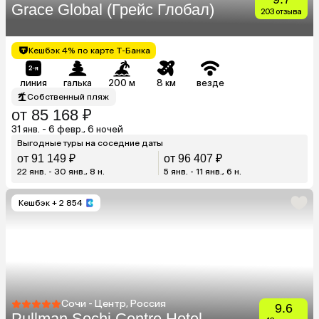
Grace Global (Грейс Глобал)
203 отзыва
Кешбэк 4% по карте Т-Банка
линия
галька
200 м
8 км
везде
Собственный пляж
от 85 168 ₽
31 янв. - 6 февр., 6 ночей
Выгодные туры на соседние даты
от 91 149 ₽
от 96 407 ₽
22 янв. - 30 янв., 8 н.
5 янв. - 11 янв., 6 н.
Кешбэк
+ 2 854
Сочи - Центр, Россия
9.6
Pullman Sochi Centre Hotel