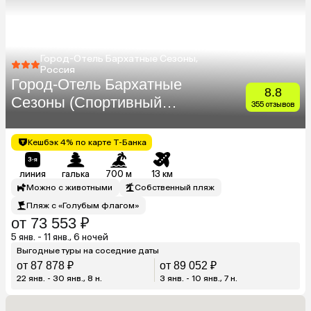
Город-Отель Бархатные Сезоны,
Россия
Город-Отель Бархатные
8.8
Сезоны (Спортивный
355 отзывов
Квартал)
Кешбэк 4% по карте Т-Банка
линия
галька
700 м
13 км
Можно с животными
Собственный пляж
Пляж с «Голубым флагом»
от 73 553 ₽
5 янв. - 11 янв., 6 ночей
Выгодные туры на соседние даты
от 87 878 ₽
от 89 052 ₽
22 янв. - 30 янв., 8 н.
3 янв. - 10 янв., 7 н.