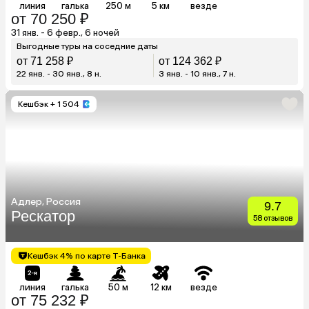
линия
галька
250 м
5 км
везде
от 70 250 ₽
31 янв. - 6 февр., 6 ночей
Выгодные туры на соседние даты
от 71 258 ₽
от 124 362 ₽
22 янв. - 30 янв., 8 н.
3 янв. - 10 янв., 7 н.
Кешбэк
+ 1 504
Адлер, Россия
9.7
Рескатор
58 отзывов
Кешбэк 4% по карте Т-Банка
линия
галька
50 м
12 км
везде
от 75 232 ₽