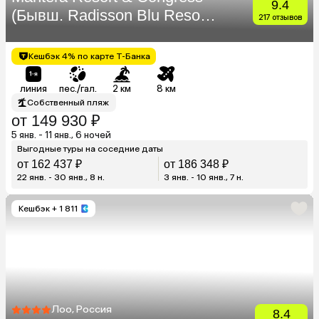
9.4
(Бывш. Radisson Blu Resort
217 отзывов
& Congress Centre)
Кешбэк 4% по карте Т-Банка
линия
пес./гал.
2 км
8 км
Собственный пляж
от 149 930 ₽
5 янв. - 11 янв., 6 ночей
Выгодные туры на соседние даты
от 162 437 ₽
от 186 348 ₽
22 янв. - 30 янв., 8 н.
3 янв. - 10 янв., 7 н.
Кешбэк
+ 1 811
Лоо, Россия
8.4