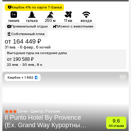
Кешбэк 4% по карте Т-Банка
линия
галька
250 м
11 км
везде
Премиальный отдых
Можно с животными
Собственный пляж
от 164 449 ₽
31 янв. - 6 февр., 6 ночей
Выгодные туры на соседние даты
от 190 588 ₽
22 янв. - 30 янв., 8 н.
Кешбэк
+ 1 662
Сочи - Центр, Россия
Il Punto Hotel By Provence
9.6
(Ex. Grand Way Курортный
44 отзыва