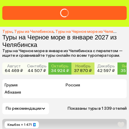
Туры
,
Туры из Челябинска
,
Туры на Черное море из Челябинска
,
Туры на Черное море в январе 2027 из
Челябинска
Туры на Черное море в январе из Челябинска с перелетом —
ищите и сравнивайте туры онлайн по всем туроператорам.
Август
Сентябрь
Октябрь
Ноябрь
Декабрь
Янв
64 469 ₽
44 507 ₽
34 924 ₽
37 870 ₽
42 597 ₽
35 6
Грузия
Россия
Абхазия
По рекомендации
Показаны туры в 1 339 отелей
Кешбэк
+ 1 471