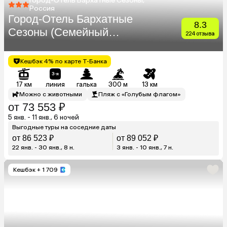
Город-Отель Бархатные Сезоны,
Россия
Город-Отель Бархатные
8.3
Сезоны (Семейный
224 отзыва
Квартал)
Кешбэк 4% по карте Т-Банка
17 км
линия
галька
300 м
13 км
Можно с животными
Пляж с «Голубым флагом»
от 73 553 ₽
5 янв. - 11 янв., 6 ночей
Выгодные туры на соседние даты
от 86 523 ₽
от 89 052 ₽
22 янв. - 30 янв., 8 н.
3 янв. - 10 янв., 7 н.
Кешбэк
+ 1 709