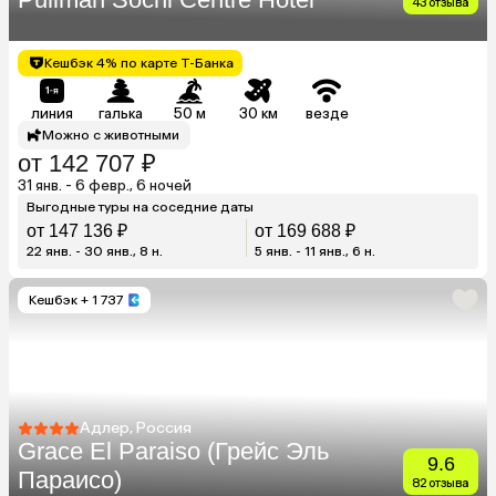
43 отзыва
Кешбэк 4% по карте Т-Банка
линия
галька
50 м
30 км
везде
Можно с животными
от 142 707 ₽
31 янв. - 6 февр., 6 ночей
Выгодные туры на соседние даты
от 147 136 ₽
от 169 688 ₽
22 янв. - 30 янв., 8 н.
5 янв. - 11 янв., 6 н.
Кешбэк
+ 1 737
Адлер, Россия
Grace El Paraiso (Грейс Эль
9.6
Параисо)
82 отзыва