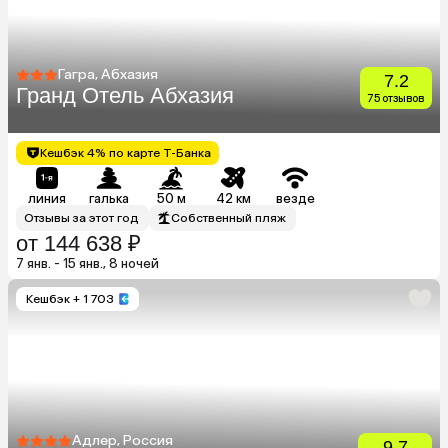
Гагра, Абхазия
7.2
Гранд Отель Абхазия
75 отзывов
Кешбэк 4% по карте Т-Банка
линия
галька
50 м
42 км
везде
Отзывы за этот год
Собственный пляж
от 144 638 ₽
7 янв. - 15 янв., 8 ночей
Кешбэк
+ 1 703
Адлер, Россия
9.7