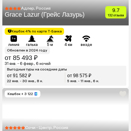
Адлер, Россия
9.7
Grace Lazur (Грейс Лазурь)
132 отзыва
Кешбэк 4% по карте Т-Банка
линия
галька
5 м
4 км
везде
Обновлен в 2024 году
от 85 493 ₽
31 янв. - 6 февр., 6 ночей
Выгодные туры на соседние даты
от 91 582 ₽
от 98 575 ₽
22 янв. - 30 янв., 8 н.
5 янв. - 11 янв., 6 н.
Кешбэк
+ 3 122
Сочи - Центр, Россия