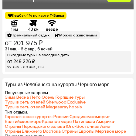
Кешбэк 4% по карте Т-Банка
1 км
43 км
везде
Премиальный отдых
Можно с животными
от 201 975 ₽
31 янв. - 6 февр., 6 ночей
Выгодные туры на соседние даты
от 249 226 ₽
22 янв. - 30 янв., 8 н.
Туры из Челябинска на курорты Черного моря
Популярные запросы
Зима
·
Весна
·
Лето
·
Осень
·
Горящие туры
·
Туры в сеть отелей Sherwood Exclusive
·
Туры в сеть отелей Megasaray hotels
Тип отдыха
Горнолыжные курорты России
·
Средиземноморье
·
Балтийское море
·
Красное море
·
Латинская Америка
·
Страны Персидского залива
·
Юго-Восточная Азия
·
Страны Ближнего Востока
·
Страны Европы
·
Мёртвое море
·