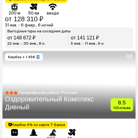
200 м
50 км
везде
от 128 310 ₽
31 янв. - 6 февр., 6 ночей
Выгодные туры на соседние даты
от 148 672 ₽
от 141 121 ₽
22 янв. - 30 янв., 8 н.
5 янв. - 11 янв., 6 н.
Кешбэк
+ 1 456
Лазаревский район, Россия
Оздоровительный Комплекс
8.5
Дивный
103 отзыва
Кешбэк 4% по карте Т-Банка