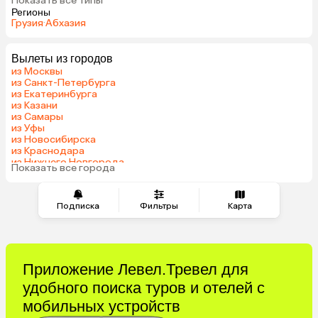
Показать все типы
Регионы
Грузия
·
Абхазия
Вылеты из городов
из Москвы
из Санкт-Петербурга
из Екатеринбурга
из Казани
из Самары
из Уфы
из Новосибирска
из Краснодара
из Нижнего Новгорода
Показать все города
из Перми
Подписка
Фильтры
Карта
Приложение Левел.Тревел для
удобного поиска туров и отелей с
мобильных устройств