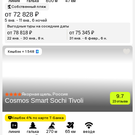
линия
галька
800 м
47 км
Собственный пляж
от 72 828 ₽
5 янв. - 11 янв., 6 ночей
Выгодные туры на соседние даты
от 78 818 ₽
от 75 345 ₽
22 янв. - 30 янв., 8 н.
31 янв. - 6 февр., 6 н.
Кешбэк
+ 1 548
Якорная щель, Россия
9.7
Cosmos Smart Sochi Tivoli
23 отзыва
Кешбэк 4% по карте Т-Банка
линия
галька
270 м
65 км
везде