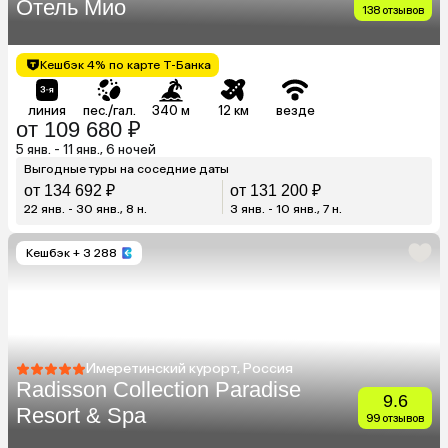
Отель Мио
138 отзывов
Кешбэк 4% по карте Т-Банка
линия
пес./гал.
340 м
12 км
везде
от 109 680 ₽
5 янв. - 11 янв., 6 ночей
Выгодные туры на соседние даты
от 134 692 ₽
от 131 200 ₽
22 янв. - 30 янв., 8 н.
3 янв. - 10 янв., 7 н.
Кешбэк
+ 3 288
Имеретинский курорт, Россия
Radisson Collection Paradise
9.6
Resort & Spa
99 отзывов