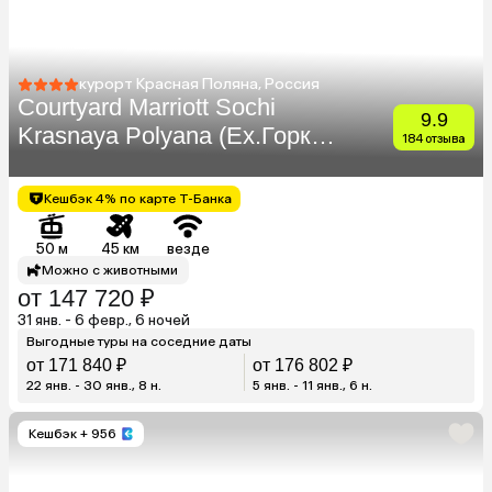
курорт Красная Поляна, Россия
Courtyard Marriott Sochi
9.9
Krasnaya Polyana (Ex.Горки
184 отзыва
Плаза Отель)
Кешбэк 4% по карте Т-Банка
50 м
45 км
везде
Можно с животными
от 147 720 ₽
31 янв. - 6 февр., 6 ночей
Выгодные туры на соседние даты
от 171 840 ₽
от 176 802 ₽
22 янв. - 30 янв., 8 н.
5 янв. - 11 янв., 6 н.
Кешбэк
+ 956