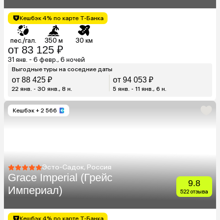
Парк)
Кешбэк 4% по карте Т-Банка
пес./гал.
350 м
30 км
от 83 125 ₽
31 янв. - 6 февр., 6 ночей
Выгодные туры на соседние даты
от 88 425 ₽
от 94 053 ₽
22 янв. - 30 янв., 8 н.
5 янв. - 11 янв., 6 н.
Кешбэк
+ 2 566
Эсто-Садок, Россия
Grace Imperial (Грейс
9.8
Империал)
522 отзыва
Кешбэк 4% по карте Т-Банка