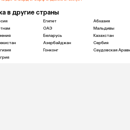
ка в другие страны
ссия
Египет
Абхазия
етнам
ОАЭ
Мальдивы
мения
Беларусь
Казахстан
екистан
Азербайджан
Сербия
гизия
Гонконг
Саудовская Арав
грия