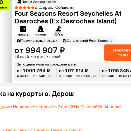
0
Летим Аэрофлотом
о. Дерош, Сейшелы
зывов
Four Seasons Resort Seychelles At
Desroches (Ex.Desroches Island)
линия
песок
100 м
Премиальный отдых
Сеть отелей Four Seasons
от 994 907 ₽
Показат
туры
28 нояб. - 5 дек., 7 ночей
Выгодные туры на соседние даты
от 1 009 764 ₽
от 1 011 614 ₽
от 1 016 345 
4 нояб. - 11 нояб., 7 н.
18 нояб. - 25 нояб., 7 н.
11 нояб. - 18 нояб.
ка на курорты о. Дерош
одного
·
На двоих
·
На троих
·
На 7 ночей
·
На 10 ночей
·
На 14 ночей
·
 Ла Диг
·
о. Бёрд
·
о. Серф
·
о. Денис
·
о. Силуэт