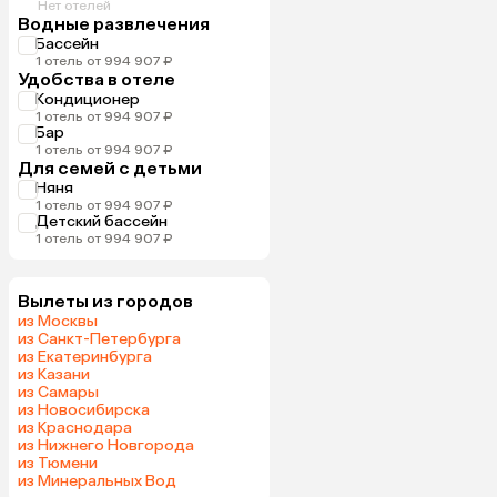
Нет отелей
Водные развлечения
Бассейн
1 отель от 994 907 ₽
Удобства в отеле
Кондиционер
1 отель от 994 907 ₽
Бар
1 отель от 994 907 ₽
Для семей с детьми
Няня
1 отель от 994 907 ₽
Детский бассейн
1 отель от 994 907 ₽
Вылеты из городов
из Москвы
из Санкт-Петербурга
из Екатеринбурга
из Казани
из Самары
из Новосибирска
из Краснодара
из Нижнего Новгорода
из Тюмени
из Минеральных Вод