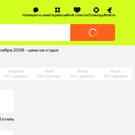
Напишите нам
Сервисы
Мой список
Помощь
Войти
ноябре 2026 - цены на отдых
Апрель
Май
Июнь
Июль
Нет данных
Нет данных
Нет данных
Нет данных
1 отель