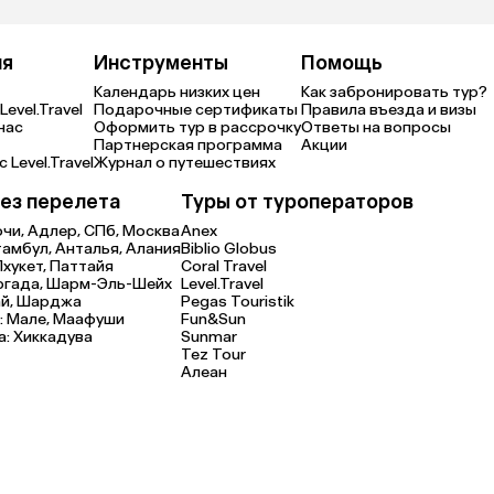
ия
Инструменты
Помощь
Календарь низких цен
Как забронировать тур?
Level.Travel
Подарочные сертификаты
Правила въезда и визы
нас
Оформить тур в рассрочку
Ответы на вопросы
Партнерская программа
Акции
 Level.Travel
Журнал о путешествиях
ез перелета
Туры от туроператоров
очи,
Адлер,
СПб,
Москва
Anex
тамбул,
Анталья,
Алания
Biblio Globus
Пхукет,
Паттайя
Coral Travel
ргада,
Шарм-Эль-Шейх
Level.Travel
й,
Шарджа
Pegas Touristik
:
Мале,
Маафуши
Fun&Sun
а:
Хиккадува
Sunmar
Tez Tour
Алеан