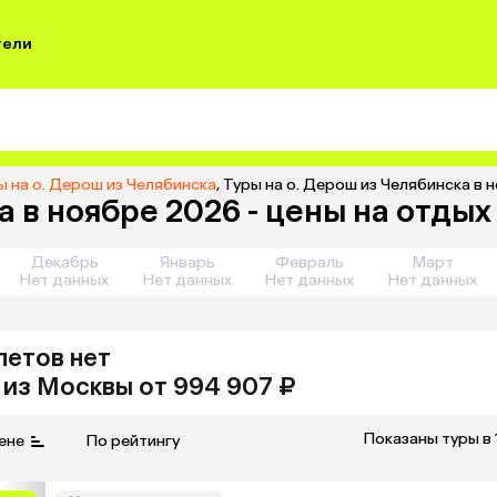
тели
ы на о. Дерош из Челябинска
,
Туры на о. Дерош из Челябинска в 
а в ноябре 2026 - цены на отдых
Декабрь
Январь
Февраль
Март
Нет данных
Нет данных
Нет данных
Нет данных
летов нет
из
Москвы
от 994 907 ₽
Показаны туры в 
ене
По рейтингу