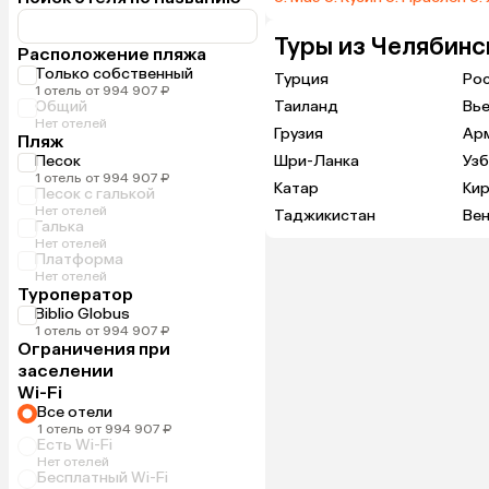
Туры из Челябинс
Расположение пляжа
Только собственный
Турция
Ро
1 отель от 994 907 ₽
Общий
Таиланд
Вь
Нет отелей
Грузия
Ар
Пляж
Песок
Шри-Ланка
Узб
1 отель от 994 907 ₽
Катар
Кир
Песок с галькой
Нет отелей
Таджикистан
Вен
Галька
Нет отелей
Платформа
Нет отелей
Туроператор
Biblio Globus
1 отель от 994 907 ₽
Ограничения при
заселении
Wi-Fi
Все отели
1 отель от 994 907 ₽
Есть Wi-Fi
Нет отелей
Бесплатный Wi-Fi