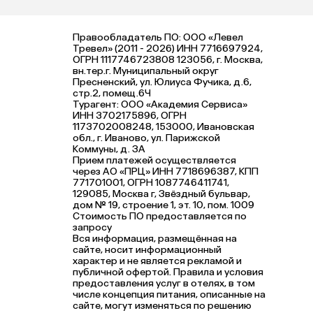
Правообладатель ПО: ООО «Левел
Тревел» (2011 - 2026) ИНН 7716697924,
ОГРН 1117746723808 123056, г. Москва,
вн.тер.г. Муниципальный округ
Пресненский, ул. Юлиуса Фучика, д.6,
стр.2, помещ.6Ч
Турагент: ООО «Академия Сервиса»
ИНН 3702175896, ОГРН
1173702008248, 153000, Ивановская
обл., г. Иваново, ул. Парижской
Коммуны, д. ЗА
Прием платежей осуществляется
через АО «ПРЦ» ИНН 7718696387, КПП
771701001, ОГРН 1087746411741,
129085, Москва г, Звёздный бульвар,
дом № 19, строение 1, эт. 10, пом. 1009
Стоимость ПО предоставляется по
запросу
Вся информация, размещённая на
сайте, носит информационный
характер и не является рекламой и
публичной офертой. Правила и условия
предоставления услуг в отелях, в том
числе концепция питания, описанные на
сайте, могут изменяться по решению