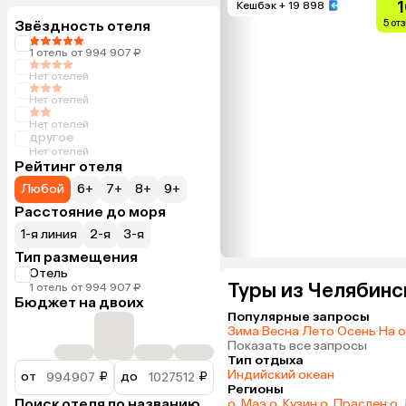
1
Кешбэк
+ 19 898
Звёздность отеля
5 от
1 отель от 994 907 ₽
Нет отелей
Нет отелей
Нет отелей
другое
Нет отелей
Рейтинг отеля
Любой
6+
7+
8+
9+
Расстояние до моря
1-я линия
2-я
3-я
Тип размещения
Отель
Туры из Челябинс
1 отель от 994 907 ₽
Бюджет на двоих
Популярные запросы
Зима
·
Весна
·
Лето
·
Осень
·
На 
Показать все запросы
Тип отдыха
Индийский океан
от
₽
до
₽
Регионы
Поиск отеля по названию
о. Маэ
·
о. Кузин
·
о. Праслен
·
о.