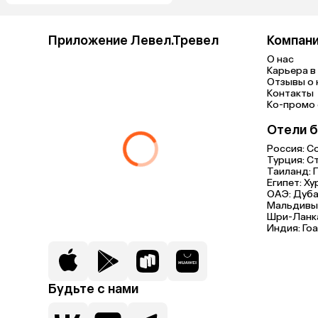
Приложение Левел.Тревел
Компан
О нас
Карьера в 
Отзывы о 
Контакты
Ко-промо с
Отели б
Россия:
С
Турция:
С
Таиланд:
Египет:
Ху
ОАЭ:
Дуба
Мальдивы
Шри-Ланк
Индия:
Гоа
Будьте с нами