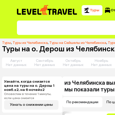
Туры
О
Туры
,
Туры из Челябинска
,
Туры на Сейшелы из Челябинска
,
Тур
Туры на о. Дерош из Челябинск
Август
Сентябрь
Октябрь
Ноябрь
Нет данных
Нет данных
Нет данных
Нет данных
Узнайте, когда снизится
из
Челябинска
вы
цена на туры на о. Дерош 1
мы показали туры
нояб.±2, на 6 ночей±2
Оповестим в течение 1 минуты,
если цена снизится
По рекомендации
По ц
Узнать о снижении цены