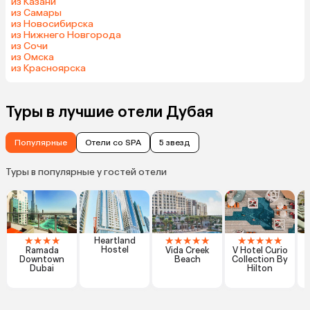
из Казани
из Самары
из Новосибирска
из Нижнего Новгорода
из Сочи
из Омска
из Красноярска
Туры в лучшие отели Дубая
Популярные
Отели со SPA
5 звезд
Туры в популярные у гостей отели
★
★
★
★
★
★
★
★
★
★
★
★
★
★
Heartland
Hostel
Ramada
Vida Creek
V Hotel Curio
Downtown
Beach
Collection By
Dubai
Hilton