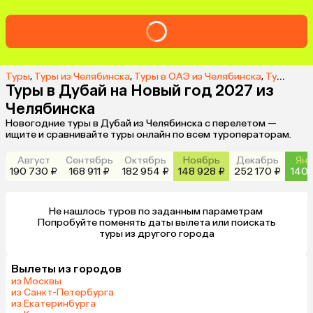
Туры
,
Туры из Челябинска
,
Туры в ОАЭ из Челябинска
,
Туры в Дубай из Челябинска
Туры в Дубай на Новый год 2027 из
Челябинска
Новогодние туры в Дубай из Челябинска с перелетом —
ищите и сравнивайте туры онлайн по всем туроператорам.
Август
Сентябрь
Октябрь
Ноябрь
Декабрь
Янв
190 730 ₽
168 911 ₽
182 954 ₽
148 928 ₽
252 170 ₽
140 
Не нашлось туров по заданным параметрам 

 Попробуйте поменять даты вылета или поискать 
туры из другого города
Вылеты из городов
из Москвы
из Санкт-Петербурга
из Екатеринбурга