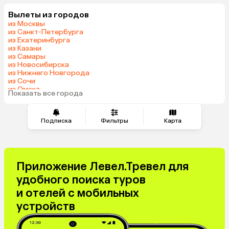
Шри-Ланка
Гонконг
Вылеты из городов
Саудовская Аравия
из Москвы
из Санкт-Петербурга
из Екатеринбурга
из Казани
из Самары
из Новосибирска
из Нижнего Новгорода
из Сочи
из Омска
Показать все города
из Красноярска
Подписка
Фильтры
Карта
Приложение Левел.Тревел для
удобного поиска туров
и отелей с мобильных
устройств