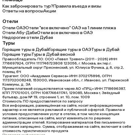
Как забронировать тур?
Правила въезда и визы
Ответы на вопросы
Акции
Отели
Отели ОАЭ
Отели "все включено" ОАЭ на 1 линии пляжа
Отели Абу-Даби
Отели все включено в ОАЭ
Недорогие отели Дубая
Туры
Горящие туры в Дубай
Горящие туры в ОАЭ
Туры в Дубай
Горящие туры
Туры в Дубай весной
Правообладатель ПО: ООО «Левел Тревел» (2011 - 2026) ИНН
7716697924, ОГРН 1117746723808 123056, г. Москва, вн.тер.г.
Муниципальный округ Пресненский, ул. Юлиуса Фучика, д.6, стр.2,
помещ.6Ч
Турагент: ООО «Академия Сервиса» ИНН 3702175896, ОГРН
1173702008248, 153000, Ивановская обл., г. Иваново, ул. Парижской
Коммуны, д. ЗА
Прием платежей осуществляется через АО «ПРЦ» ИНН 7718696387,
КПП 771701001, ОГРН 1087746411741, 129085, Москва г, Звёздный
бульвар, дом № 19, строение 1, эт. 10, пом. 1009
Стоимость ПО предоставляется по запросу
Вся информация, размещённая на сайте, носит информационный
характер и не является рекламой и публичной офертой. Правила и
условия предоставления услуг в отелях, в том числе концепция
питания, описанные на сайте, могут изменяться по решению
администрации отелей. Копирование материалов без письменного
согласия запрещено. Сумма, отображаемая на сайте, включает в себя
стоимость туристического продукта
Правовая информация