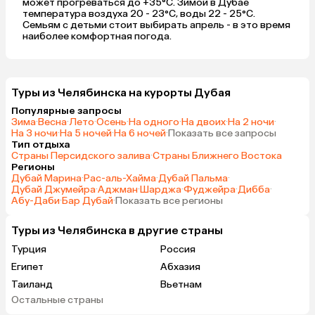
может прогреваться до +35°C. Зимой в Дубае
температура воздуха 20 - 23°C, воды 22 - 25°C.
Семьям с детьми стоит выбирать апрель - в это время
наиболее комфортная погода.
Туры из Челябинска на курорты Дубая
Популярные запросы
Зима
·
Весна
·
Лето
·
Осень
·
На одного
·
На двоих
·
На 2 ночи
·
На 3 ночи
·
На 5 ночей
·
На 6 ночей
·
Показать все запросы
Тип отдыха
Страны Персидского залива
·
Страны Ближнего Востока
Регионы
Дубай Марина
·
Рас-аль-Хайма
·
Дубай Пальма
·
Дубай Джумейра
·
Аджман
·
Шарджа
·
Фуджейра
·
Дибба
·
Абу-Даби
·
Бар Дубай
·
Показать все регионы
Туры из Челябинска в другие страны
Турция
Россия
Египет
Абхазия
Таиланд
Вьетнам
Остальные страны
ОАЭ
Мальдивы