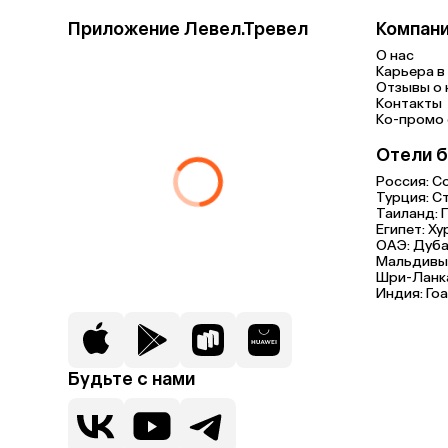
Приложение Левел.Тревел
Компан
О нас
Карьера в 
Отзывы о 
Контакты
Ко-промо с
Отели б
Россия:
С
Турция:
С
Таиланд:
Египет:
Ху
ОАЭ:
Дуба
Мальдивы
Шри-Ланк
Индия:
Гоа
Будьте с нами