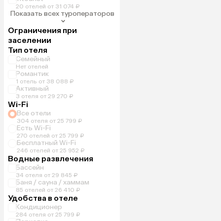
20 отелей от 31 074 ₽
Показать всех туроператоров
Ограничения при
заселении
Тип отеля
Семейный
Нет отелей
Романтик
1 отель от 38 088 ₽
Активный
3 отеля от 29 270 ₽
Wi-Fi
Все отели
304 отеля от 25 799 ₽
Есть Wi-Fi
270 отелей от 25 799 ₽
Бесплатный Wi-Fi
246 отелей от 25 952 ₽
Водные развлечения
Бассейн
34 отеля от 29 845 ₽
Баня / сауна / хаммам
85 отелей от 26 410 ₽
Удобства в отеле
Кондиционер
284 отеля от 25 799 ₽