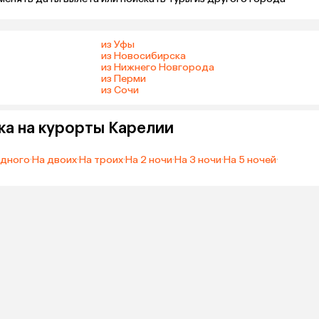
из Уфы
из Новосибирска
из Нижнего Новгорода
из Перми
из Сочи
ка на курорты Карелии
одного
·
На двоих
·
На троих
·
На 2 ночи
·
На 3 ночи
·
На 5 ночей
·