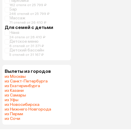
Парковка
162 отеля от 25 799 ₽
Бар
246 отелей от 25 799 ₽
Массаж
71 отелей от 26 410 ₽
Для семей с детьми
Няня
24 отеля от 26 410 ₽
Детское меню
6 отелей от 31 371 ₽
Детский бассейн
5 отелей от 31 167 ₽
Вылеты из городов
из Москвы
из Санкт-Петербурга
из Екатеринбурга
из Казани
из Самары
из Уфы
из Новосибирска
из Нижнего Новгорода
из Перми
из Сочи