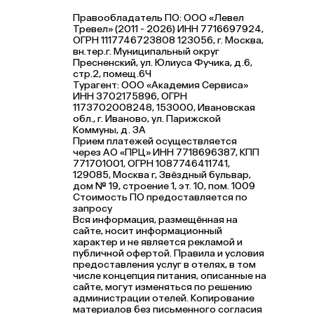
Правообладатель ПО: ООО «Левел
Тревел» (2011 - 2026) ИНН 7716697924,
ОГРН 1117746723808 123056, г. Москва,
вн.тер.г. Муниципальный округ
Пресненский, ул. Юлиуса Фучика, д.6,
стр.2, помещ.6Ч
Турагент: ООО «Академия Сервиса»
ИНН 3702175896, ОГРН
1173702008248, 153000, Ивановская
обл., г. Иваново, ул. Парижской
Коммуны, д. ЗА
Прием платежей осуществляется
через АО «ПРЦ» ИНН 7718696387, КПП
771701001, ОГРН 1087746411741,
129085, Москва г, Звёздный бульвар,
дом № 19, строение 1, эт. 10, пом. 1009
Стоимость ПО предоставляется по
запросу
Вся информация, размещённая на
сайте, носит информационный
характер и не является рекламой и
публичной офертой. Правила и условия
предоставления услуг в отелях, в том
числе концепция питания, описанные на
сайте, могут изменяться по решению
администрации отелей. Копирование
материалов без письменного согласия