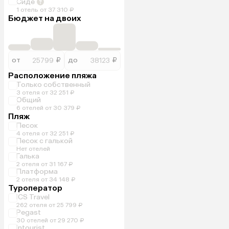
Сиде
1 отель от 37 310 ₽
Бюджет на двоих
от
₽
до
₽
Расположение пляжа
Только собственный
3 отеля от 32 251 ₽
Общий
6 отелей от 30 379 ₽
Пляж
Песок
4 отеля от 32 251 ₽
Песок с галькой
Нет отелей
Галька
2 отеля от 31 167 ₽
Платформа
2 отеля от 34 148 ₽
Туроператор
ICS Travel
262 отеля от 25 799 ₽
Pegast
30 отелей от 29 270 ₽
Intourist