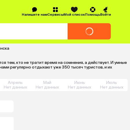
Напишите нам
Сервисы
Мой список
Помощь
Войти
инска
 тем, кто не тратит время на сомнения, а действует. И умные
нами регулярно отдыхают уже 350 тысяч туристов, и их
Апрель
Май
Июнь
Июль
Нет данных
Нет данных
Нет данных
Нет данных