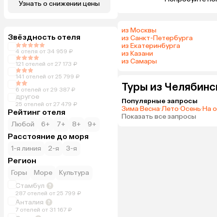
Узнать о снижении цены
из Москвы
Звёздность отеля
из Санкт-Петербурга
из Екатеринбурга
4 отеля от 34 959 ₽
из Казани
из Самары
121 отелей от 27 173 ₽
141 отелей от 25 799 ₽
Туры из Челябинс
6 отелей от 29 387 ₽
другое
Популярные запросы
25 отелей от 27 479 ₽
Зима
·
Весна
·
Лето
·
Осень
·
На 
Рейтинг отеля
Показать все запросы
Любой
6+
7+
8+
9+
Расстояние до моря
1-я линия
2-я
3-я
Регион
Горы
Море
Культура
Стамбул
287 отелей от 25 799 ₽
Анталия
7 отелей от 31 167 ₽