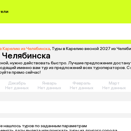
тели
в Карелию из Челябинска
,
Туры в Карелию весной 2027 из Челяб
з Челябинска
ной, нужно действовать быстро. Лучшие предложения достанутся
ходящий именно вам тур из предложений всех туроператоров. С 
руйте прямо сейчас!
Декабрь
Январь
Февраль
Март
Нет данных
Нет данных
Нет данных
Нет данных
е нашлось туров по заданным параметрам 

менять даты вылета или поискать туры из другого города