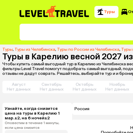
Туры
О
Туры
,
Туры из Челябинска
,
Туры по России из Челябинска
,
Туры 
Туры в Карелию весной 2027 и
Чтобы купить самый выгодный тур в Карелию из Челябинска вес
фильтры Level Travel помогут подобрать самый выгодный, под
отзывы не дадут соврать. Решайтесь, выбирайте тур и и брони
Август
Сентябрь
Октябрь
Ноябрь
Нет данных
Нет данных
Нет данных
Нет данных
Узнайте, когда снизится
Россия
цена на туры в Карелию 1
мар.±2, на 6 ночей±2
Оповестим в течение 1 минуты,
Н
если цена снизится
 Попробуйте по