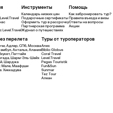
ия
Инструменты
Помощь
Календарь низких цен
Как забронировать тур?
Level.Travel
Подарочные сертификаты
Правила въезда и визы
нас
Оформить тур в рассрочку
Ответы на вопросы
Партнерская программа
Акции
 Level.Travel
Журнал о путешествиях
ез перелета
Туры от туроператоров
очи,
Адлер,
СПб,
Москва
Anex
тамбул,
Анталья,
Алания
Biblio Globus
Пхукет,
Паттайя
Coral Travel
ргада,
Шарм-Эль-Шейх
Level.Travel
й,
Шарджа
Pegas Touristik
:
Мале,
Маафуши
Fun&Sun
а:
Хиккадува
Sunmar
Tez Tour
Алеан