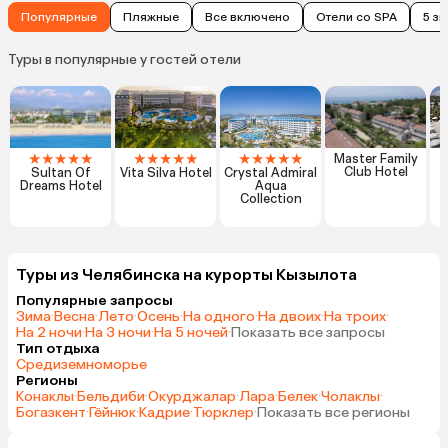
Популярные
Пляжные
Все включено
Отели со SPA
5 з
Туры в популярные у гостей отели
★
★
★
★
★
★
★
★
★
★
★
★
★
★
★
Master Family
Club Hotel
Sultan Of
Vita Silva Hotel
Crystal Admiral
Dreams Hotel
Aqua
C
Collection
Туры из Челябинска на курорты Кызылота
Популярные запросы
Зима
·
Весна
·
Лето
·
Осень
·
На одного
·
На двоих
·
На троих
·
На 2 ночи
·
На 3 ночи
·
На 5 ночей
·
Показать все запросы
Тип отдыха
Средиземноморье
Регионы
Конаклы
·
Бельдиби
·
Окурджалар
·
Лара
·
Белек
·
Чолаклы
·
Богазкент
·
Гёйнюк
·
Кадрие
·
Тюрклер
·
Показать все регионы