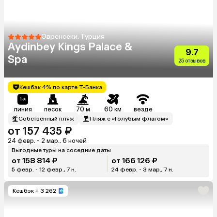
Эвренсеки, Турция
Aydinbey Kings Palace &
9.7
Spa
25 отзывов
Кешбэк 4% по карте Т-Банка
линия
песок
70 м
60 км
везде
Собственный пляж
Пляж с «Голубым флагом»
от 157 435 ₽
24 февр. - 2 мар., 6 ночей
Выгодные туры на соседние даты
от 158 814 ₽
от 166 126 ₽
5 февр. - 12 февр., 7 н.
24 февр. - 3 мар., 7 н.
Кешбэк
+ 3 262