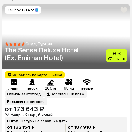
Кешбэк
+ 3 472
Сиде, Турция
The Sense Deluxe Hotel
9.3
(Ex. Emirhan Hotel)
67 отзывов
Кешбэк 4% по карте Т-Банка
линия
песок
200 м
63 км
везде
Отзывы за этот год
Собственный пляж
Большая территория
от 173 643 ₽
24 февр. - 2 мар., 6 ночей
Выгодные туры на соседние даты
от 182 154 ₽
от 187 910 ₽