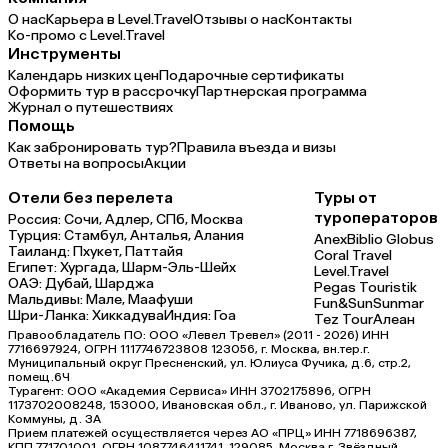
О нас
Карьера в Level.Travel
Отзывы о нас
Контакты
Ко-промо с Level.Travel
Инструменты
Календарь низких цен
Подарочные сертификаты
Оформить тур в рассрочку
Партнерская программа
Журнал о путешествиях
Помощь
Как забронировать тур?
Правила въезда и визы
Ответы на вопросы
Акции
Отели без перелета
Туры от
туроператоров
Россия:
Сочи,
Адлер,
СПб,
Москва
Турция:
Стамбул,
Анталья,
Алания
Anex
Biblio Globus
Таиланд:
Пхукет,
Паттайя
Coral Travel
Египет:
Хургада,
Шарм-Эль-Шейх
Level.Travel
ОАЭ:
Дубай,
Шарджа
Pegas Touristik
Мальдивы:
Мале,
Маафуши
Fun&Sun
Sunmar
Шри-Ланка:
Хиккадува
Индия:
Гоа
Tez Tour
Алеан
Правообладатель ПО: ООО «Левел Тревел» (2011 - 2026) ИНН
7716697924, ОГРН 1117746723808 123056, г. Москва, вн.тер.г.
Муниципальный округ Пресненский, ул. Юлиуса Фучика, д.6, стр.2,
помещ.6Ч
Турагент: ООО «Академия Сервиса» ИНН 3702175896, ОГРН
1173702008248, 153000, Ивановская обл., г. Иваново, ул. Парижской
Коммуны, д. ЗА
Прием платежей осуществляется через АО «ПРЦ» ИНН 7718696387,
КПП 771701001, ОГРН 1087746411741, 129085, Москва г, Звёздный