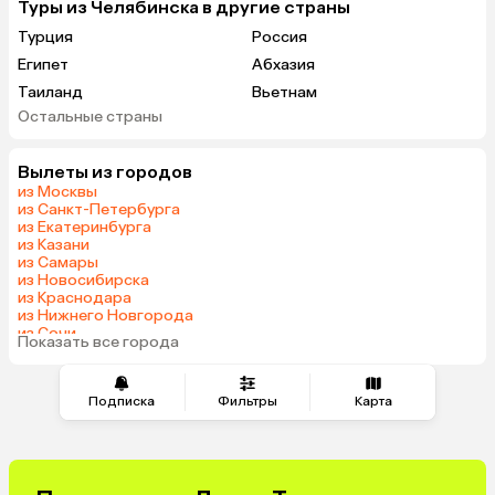
Туры из Челябинска в другие страны
Турция
Россия
Египет
Абхазия
Таиланд
Вьетнам
Остальные страны
ОАЭ
Мальдивы
Грузия
Беларусь
Вылеты из городов
Армения
Шри-Ланка
из Москвы
Казахстан
Азербайджан
из Санкт-Петербурга
из Екатеринбурга
Узбекистан
Сербия
из Казани
Катар
Киргизия
из Самары
из Новосибирска
Гонконг
Саудовская Аравия
из Краснодара
Таджикистан
Венгрия
из Нижнего Новгорода
из Сочи
Показать все города
из Тюмени
Подписка
Фильтры
Карта