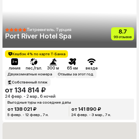
Титреенгель, Турция
8.7
Port River Hotel Spa
99 отзывов
Кешбэк 4% по карте Т-Банка
линия
пес./гал.
300 м
65 км
везде
Двухкомнатные номера
Отзывы за этот год
Собственный пляж
от 134 814 ₽
24 февр. - 2 мар., 6 ночей
Выгодные туры на соседние даты
от 138 021 ₽
от 141 890 ₽
5 февр. - 12 февр., 7 н.
24 февр. - 3 мар., 7 н.