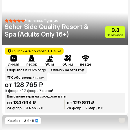
Чолаклы, Турция
Seher Side Quality Resort &
9.3
Spa (Adults Only 16+)
11 отзывов
Кешбэк 4% по карте Т-Банка
линия
песок
90 м
60 км
везде
Открылся в 2025 году
Отзывы за этот год
Собственный пляж
от 128 765 ₽
5 февр. - 12 февр., 7 ночей
Выгодные туры на соседние даты
от 134 094 ₽
от 129 891 ₽
24 февр. - 3 мар., 7 н.
24 февр. - 2 мар., 6 н.
Кешбэк
+ 3 645