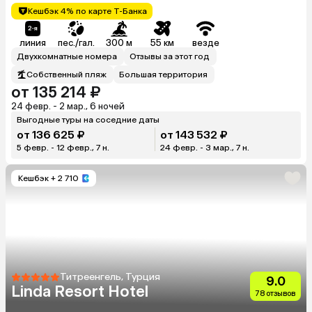
Кешбэк 4% по карте Т-Банка
линия
пес./гал.
300 м
55 км
везде
Двухкомнатные номера
Отзывы за этот год
Собственный пляж
Большая территория
от 135 214 ₽
24 февр. - 2 мар., 6 ночей
Выгодные туры на соседние даты
от 136 625 ₽
от 143 532 ₽
5 февр. - 12 февр., 7 н.
24 февр. - 3 мар., 7 н.
Кешбэк
+ 2 710
Титреенгель, Турция
9.0
Linda Resort Hotel
78 отзывов