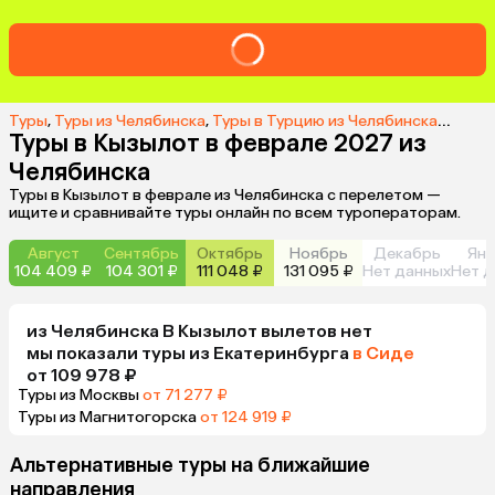
Туры
,
Туры из Челябинска
,
Туры в Турцию из Челябинска
,
Туры в
Туры в Кызылот в феврале 2027 из
Челябинска
Туры в Кызылот в феврале из Челябинска с перелетом —
ищите и сравнивайте туры онлайн по всем туроператорам.
Август
Сентябрь
Октябрь
Ноябрь
Декабрь
Янв
104 409 ₽
104 301 ₽
111 048 ₽
131 095 ₽
Нет данных
Нет д
из
Челябинска
В Кызылот
вылетов нет
мы показали туры
из
Екатеринбурга
в Сиде
от 109 978 ₽
Туры из Москвы
от 71 277 ₽
Туры из Магнитогорска
от 124 919 ₽
Альтернативные туры на ближайшие
направления