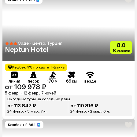
Сиде - центр, Турция
8.0
Neptun Hotel
16 отзывов
Кешбэк 4% по карте Т-Банка
линия
песок
170 м
65 км
везде
от 109 978 ₽
5 февр. - 12 февр., 7 ночей
Выгодные туры на соседние даты
от 113 847 ₽
от 110 816 ₽
24 февр. - 3 мар., 7 н.
24 февр. - 2 мар., 6 н.
Кешбэк
+ 2 364