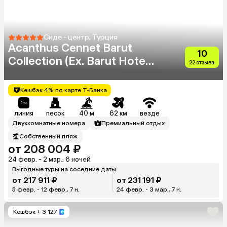
Сиде - центр, Турция
Acanthus Cennet Barut
10
Collection (Ex. Barut Hotels
22 отзыва
Cennet & Acanthus)
Кешбэк 4% по карте Т-Банка
линия
песок
40 м
62 км
везде
Двухкомнатные номера
Премиальный отдых
Собственный пляж
от 208 004 ₽
24 февр. - 2 мар., 6 ночей
Выгодные туры на соседние даты
от 217 911 ₽
от 231 191 ₽
5 февр. - 12 февр., 7 н.
24 февр. - 3 мар., 7 н.
Кешбэк
+ 3 127