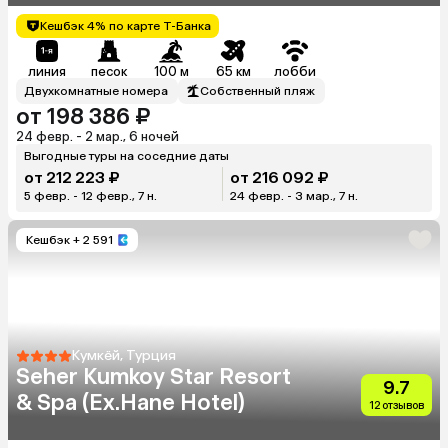
Кешбэк 4% по карте Т-Банка
линия
песок
100 м
65 км
лобби
Двухкомнатные номера
Собственный пляж
от 198 386 ₽
24 февр. - 2 мар., 6 ночей
Выгодные туры на соседние даты
от 212 223 ₽
от 216 092 ₽
5 февр. - 12 февр., 7 н.
24 февр. - 3 мар., 7 н.
Кешбэк
+ 2 591
Кумкёй, Турция
Seher Kumkoy Star Resort
9.7
& Spa (Ex.Hane Hotel)
12 отзывов