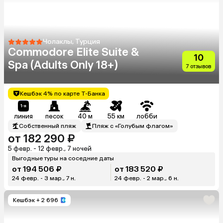
Чолаклы, Турция
Commodore Elite Suite &
10
Spa (Adults Only 18+)
7 отзывов
Кешбэк 4% по карте Т-Банка
линия
песок
40 м
55 км
лобби
Собственный пляж
Пляж с «Голубым флагом»
от 182 290 ₽
5 февр. - 12 февр., 7 ночей
Выгодные туры на соседние даты
от 194 506 ₽
от 183 520 ₽
24 февр. - 3 мар., 7 н.
24 февр. - 2 мар., 6 н.
Кешбэк
+ 2 696