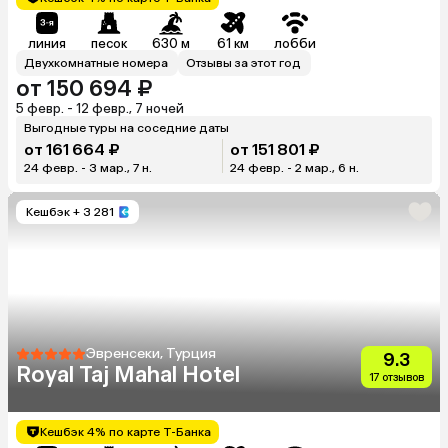
линия
песок
630 м
61 км
лобби
Двухкомнатные номера
Отзывы за этот год
от 150 694 ₽
5 февр. - 12 февр., 7 ночей
Выгодные туры на соседние даты
от 161 664 ₽
от 151 801 ₽
24 февр. - 3 мар., 7 н.
24 февр. - 2 мар., 6 н.
Кешбэк
+ 3 281
Эвренсеки, Турция
9.3
Royal Taj Mahal Hotel
17 отзывов
Кешбэк 4% по карте Т-Банка