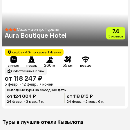
Сиде - центр, Турция
7.6
Aura Boutique Hotel
5 отзывов
Кешбэк 4% по карте Т-Банка
линия
песок
260 м
55 км
везде
Собственный пляж
от 118 247 ₽
5 февр. - 12 февр., 7 ночей
Выгодные туры на соседние даты
от 124 004 ₽
от 118 815 ₽
24 февр. - 3 мар., 7 н.
24 февр. - 2 мар., 6 н.
Туры в лучшие отели Кызылота