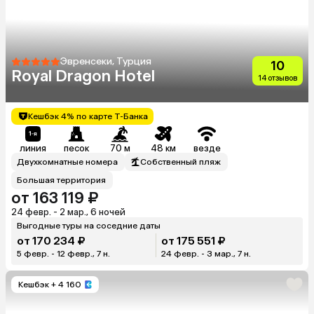
Эвренсеки, Турция
10
Royal Dragon Hotel
14 отзывов
Кешбэк 4% по карте Т-Банка
линия
песок
70 м
48 км
везде
Двухкомнатные номера
Собственный пляж
Большая территория
от 163 119 ₽
24 февр. - 2 мар., 6 ночей
Выгодные туры на соседние даты
от 170 234 ₽
от 175 551 ₽
5 февр. - 12 февр., 7 н.
24 февр. - 3 мар., 7 н.
Кешбэк
+ 4 160