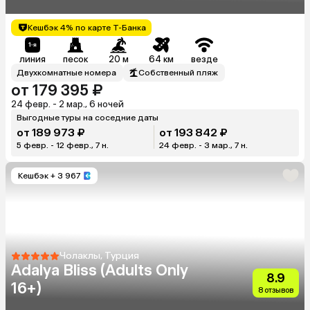
Кешбэк 4% по карте Т-Банка
линия
песок
20 м
64 км
везде
Двухкомнатные номера
Собственный пляж
от 179 395 ₽
24 февр. - 2 мар., 6 ночей
Выгодные туры на соседние даты
от 189 973 ₽
от 193 842 ₽
5 февр. - 12 февр., 7 н.
24 февр. - 3 мар., 7 н.
Кешбэк
+ 3 967
Чолаклы, Турция
Adalya Bliss (Adults Only
8.9
16+)
8 отзывов