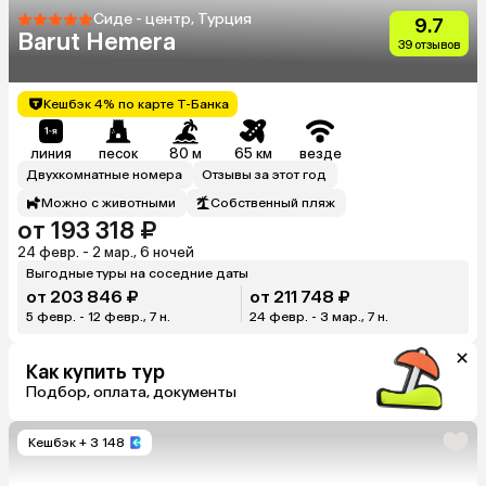
Сиде - центр, Турция
9.7
Barut Hemera
39 отзывов
Кешбэк 4% по карте Т-Банка
линия
песок
80 м
65 км
везде
Двухкомнатные номера
Отзывы за этот год
Можно с животными
Собственный пляж
от 193 318 ₽
24 февр. - 2 мар., 6 ночей
Выгодные туры на соседние даты
от 203 846 ₽
от 211 748 ₽
5 февр. - 12 февр., 7 н.
24 февр. - 3 мар., 7 н.
Как купить тур
Подбор, оплата, документы
Кешбэк
+ 3 148