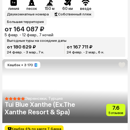
линия
песок
150 м
60 км
везде
Двухкомнатные номера
Собственный пляж
Большая территория
от 164 087 ₽
5 февр. - 12 февр., 7 ночей
Выгодные туры на соседние даты
от 180 629 ₽
от 167 711 ₽
24 февр. - 3 мар., 7 н.
24 февр. - 2 мар., 6 н.
Кешбэк
+ 3 170
Эвренсеки, Турция
Tui Blue Xanthe (Ex.The
7.6
Xanthe Resort & Spa)
5 отзывов
Кешбэк 4% по карте Т-Банка