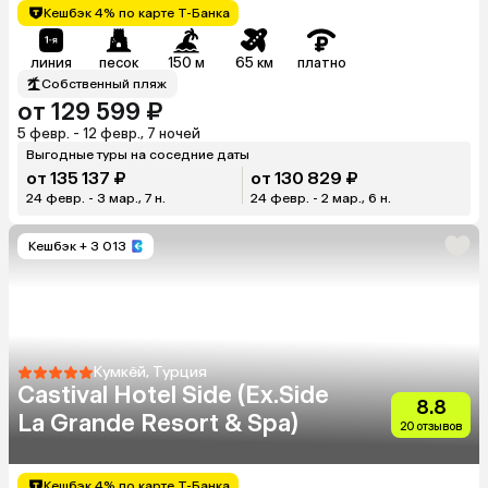
Кешбэк 4% по карте Т-Банка
линия
песок
150 м
65 км
платно
Собственный пляж
от 129 599 ₽
5 февр. - 12 февр., 7 ночей
Выгодные туры на соседние даты
от 135 137 ₽
от 130 829 ₽
24 февр. - 3 мар., 7 н.
24 февр. - 2 мар., 6 н.
Кешбэк
+ 3 013
Кумкёй, Турция
Castival Hotel Side (Ex.Side
8.8
La Grande Resort & Spa)
20 отзывов
Кешбэк 4% по карте Т-Банка