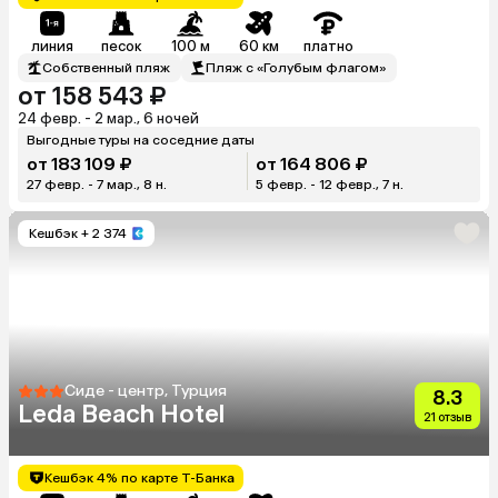
линия
песок
100 м
60 км
платно
Собственный пляж
Пляж с «Голубым флагом»
от 158 543 ₽
24 февр. - 2 мар., 6 ночей
Выгодные туры на соседние даты
от 183 109 ₽
от 164 806 ₽
27 февр. - 7 мар., 8 н.
5 февр. - 12 февр., 7 н.
Кешбэк
+ 2 374
Сиде - центр, Турция
8.3
Leda Beach Hotel
21 отзыв
Кешбэк 4% по карте Т-Банка