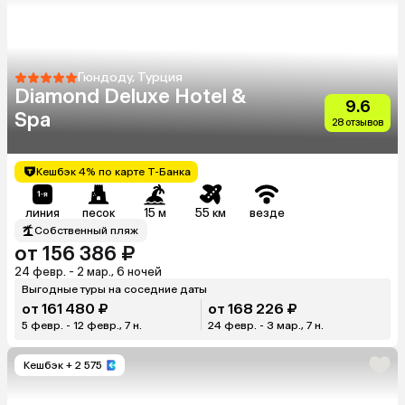
Гюндоду, Турция
Diamond Deluxe Hotel &
9.6
Spa
28 отзывов
Кешбэк 4% по карте Т-Банка
линия
песок
15 м
55 км
везде
Собственный пляж
от 156 386 ₽
24 февр. - 2 мар., 6 ночей
Выгодные туры на соседние даты
от 161 480 ₽
от 168 226 ₽
5 февр. - 12 февр., 7 н.
24 февр. - 3 мар., 7 н.
Кешбэк
+ 2 575