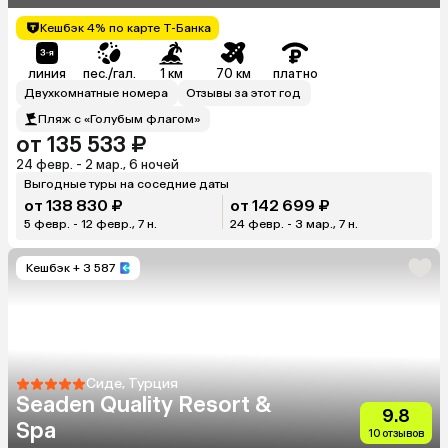
Кешбэк 4% по карте Т-Банка
линия
пес./гал.
1 км
70 км
платно
Двухкомнатные номера
Отзывы за этот год
Пляж с «Голубым флагом»
от 135 533 ₽
24 февр. - 2 мар., 6 ночей
Выгодные туры на соседние даты
от 138 830 ₽
от 142 699 ₽
5 февр. - 12 февр., 7 н.
24 февр. - 3 мар., 7 н.
Кешбэк
+ 3 587
Сиде, Турция
Seaden Quality Resort &
9.8
Spa
10 отзывов