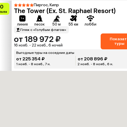
Пиргос, Кипр
10
The Tower (Ex. St. Raphael Resort)
тзыва
линия
песок
50 м
55 км
лобби
Пляж с «Голубым флагом»
от 189 972 ₽
Показат
туры
16 нояб. - 22 нояб., 6 ночей
Выгодные туры на соседние даты
от 225 354 ₽
от 208 896 ₽
1 нояб. - 8 нояб., 7 н.
2 нояб. - 8 нояб., 6 н.