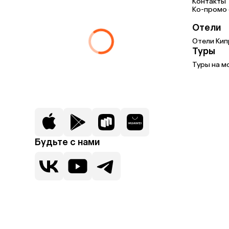
Контакты
Ко-промо с
Отели
Отели Кип
Туры
Туры на м
Будьте с нами