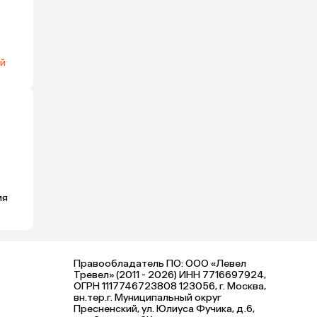
эй
·
ия
Правообладатель ПО: ООО «Левел
Тревел» (2011 - 2026) ИНН 7716697924,
ОГРН 1117746723808 123056, г. Москва,
вн.тер.г. Муниципальный округ
Пресненский, ул. Юлиуса Фучика, д.6,