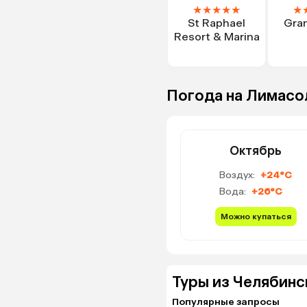
★
★
★
★
★
★
St Raphael
Gra
Resort & Marina
Погода на Лимасо
Октябрь
Воздух:
+24°C
Вода:
+26°C
Можно купаться
Туры из Челябинс
Популярные запросы