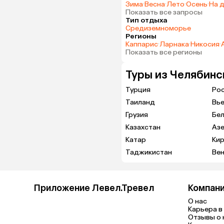
Зима
·
Весна
·
Лето
·
Осень
·
На 
Показать все запросы
Тип отдыха
Средиземноморье
Регионы
Каппарис
·
Ларнака
·
Никосия
·
Показать все регионы
Туры из Челябинс
Турция
Ро
Таиланд
Вь
Грузия
Бе
Казахстан
Аз
Катар
Кир
Таджикистан
Вен
Приложение Левел.Тревел
Компан
О нас
Карьера в 
Отзывы о 