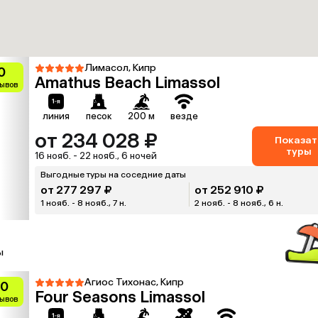
Лимасол, Кипр
0
Amathus Beach Limassol
зывов
линия
песок
200 м
везде
от 234 028 ₽
Показат
туры
16 нояб. - 22 нояб., 6 ночей
Выгодные туры на соседние даты
от 277 297 ₽
от 252 910 ₽
1 нояб. - 8 нояб., 7 н.
2 нояб. - 8 нояб., 6 н.
ы
Агиос Тихонас, Кипр
.0
Four Seasons Limassol
зывов