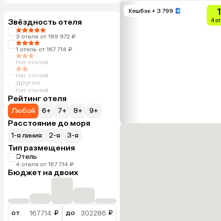
Кешбэк
+ 3 799
Звёздность отеля
4 о
3 отеля от 189 972 ₽
1 отель от 167 714 ₽
Нет отелей
Нет отелей
другое
Нет отелей
Рейтинг отеля
Любой
6+
7+
8+
9+
Расстояние до моря
1-я линия
2-я
3-я
Тип размещения
Отель
4 отеля от 167 714 ₽
Бюджет на двоих
от
₽
до
₽