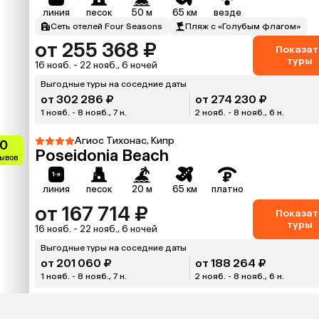
линия
песок
50 м
65 км
везде
Сеть отелей Four Seasons
Пляж с «Голубым флагом»
от 255 368 ₽
Показат
туры
16 нояб. - 22 нояб., 6 ночей
Выгодные туры на соседние даты
от 302 286 ₽
от 274 230 ₽
1 нояб. - 8 нояб., 7 н.
2 нояб. - 8 нояб., 6 н.
Агиос Тихонас, Кипр
.0
Poseidonia Beach
зывов
линия
песок
20 м
65 км
платно
от 167 714 ₽
Показат
туры
16 нояб. - 22 нояб., 6 ночей
Выгодные туры на соседние даты
от 201 060 ₽
от 188 264 ₽
1 нояб. - 8 нояб., 7 н.
2 нояб. - 8 нояб., 6 н.