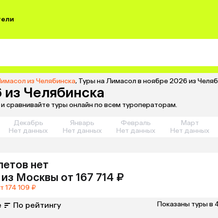
тели
Лимасол из Челябинска
,
Туры на Лимасол в ноябре 2026 из Челя
6 из Челябинска
 и сравнивайте туры онлайн по всем туроператорам.
Декабрь
Январь
Февраль
Март
Нет данных
Нет данных
Нет данных
Нет данных
летов нет
из
Москвы
от 167 714 ₽
т 174 109 ₽
Показаны туры в 
е
По рейтингу