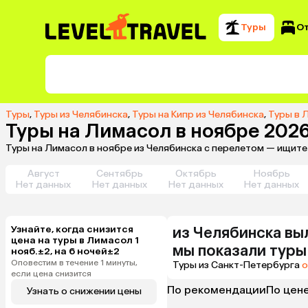
Туры
О
Туры
,
Туры из Челябинска
,
Туры на Кипр из Челябинска
,
Туры в 
Туры на Лимасол в ноябре 202
Туры на Лимасол в ноябре из Челябинска с перелетом — ищите
Август
Сентябрь
Октябрь
Ноябрь
Нет данных
Нет данных
Нет данных
Нет данных
Узнайте, когда снизится
из
Челябинска
вы
цена на туры в Лимасол 1
мы показали туры
нояб.±2, на 6 ночей±2
Оповестим в течение 1 минуты,
Туры из Санкт-Петербурга
о
если цена снизится
По рекомендации
По цен
Узнать о снижении цены