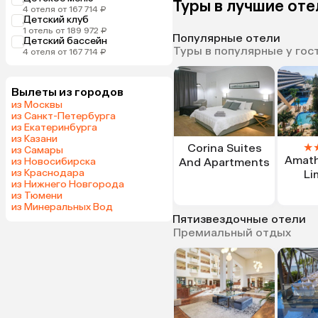
Туры в лучшие от
4 отеля от 167 714 ₽
Детский клуб
1 отель от 189 972 ₽
Популярные отели
Детский бассейн
Туры в популярные у гос
4 отеля от 167 714 ₽
Вылеты из городов
из Москвы
из Санкт-Петербурга
из Екатеринбурга
из Казани
★
Corina Suites
из Самары
Amath
из Новосибирска
And Apartments
из Краснодара
Li
из Нижнего Новгорода
из Тюмени
из Минеральных Вод
Пятизвездочные отели
Премиальный отдых