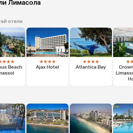
ели Лимасола
тей отели
★
★
★
★
★
★
★
★
★
★
★
★
★
us Beach
Ajax Hotel
Atlantica Bay
Crown
massol
Limasso
Ho