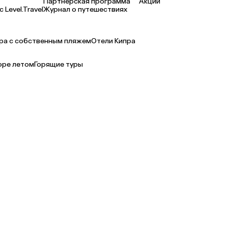
Партнерская программа
Акции
 Level.Travel
Журнал о путешествиях
ра с собственным пляжем
Отели Кипра
оре летом
Горящие туры