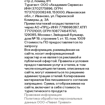
стр.2, помещ.6Ч
Турагент: ООО «Академия Сервиса»
ИНН 3702175896, ОГРН
1173702008248, 153000, Ивановская
обл., г. Иваново, ул. Парижской
Коммуны, д. ЗА
Прием платежей осуществляется
через АО «ПРЦ» ИНН 7718696387, КПП
771701001, ОГРН 1087746411741,
129085, Москва г, Звёздный бульвар,
дом № 19, строение 1, эт. 10, пом. 1009
Стоимость ПО предоставляется по
запросу
Вся информация, размещённая на
сайте, носит информационный
характер и не является рекламой и
публичной офертой. Правила и условия
предоставления услуг в отелях, в том
числе концепция питания, описанные на
сайте, могут изменяться по решению
администрации отелей. Копирование
материалов без письменного согласия
запрещено. Сумма, отображаемая на
сайте, включает в себя стоимость
туристического продукта
Правовая информация
Политика обработки персональных
данных ООО «Левел Тревел»