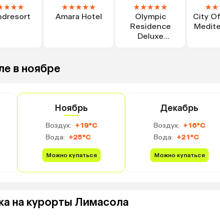
★
★
★
★
★
★
★
★
★
★
★
★
★
★
★
★
ndresort
Amara Hotel
Olympic
City O
Residence
Medite
Deluxe
Apartments
ле в ноябре
Ноябрь
Декабрь
Воздух:
+19°C
Воздух:
+16°C
Вода:
+25°C
Вода:
+21°C
Можно купаться
Можно купаться
ка на курорты Лимасола