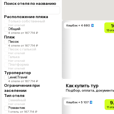
Поиск отеля по названию
Расположение пляжа
Только собственный
1
Нет отелей
Кешбэк
+ 4 680
Общий
13 от
4 отеля от 167 714 ₽
Пляж
Песок
4 отеля от 167 714 ₽
Песок с галькой
Нет отелей
Галька
Нет отелей
Платформа
Нет отелей
Туроператор
Level.Travel
4 отеля от 167 714 ₽
Ограничения при
Как купить тур
заселении
Подбор, оплата, документ
Тип отеля
Семейный
9
Кешбэк
+ 5 107
Нет отелей
Романтик
11 от
1 отель от 167 714 ₽