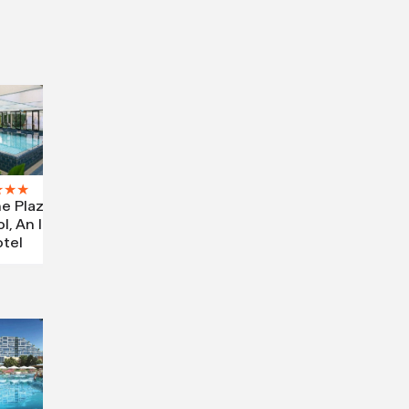
★
★
★
e Plaza
l, An Ihg
tel