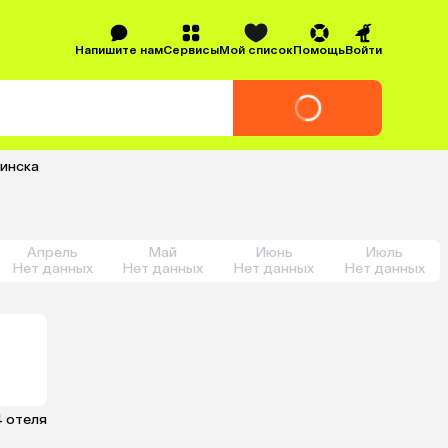
Напишите нам
Сервисы
Мой список
Помощь
Войти
бинска
Апрель
Май
Июнь
Июль
Нет данных
Нет данных
Нет данных
Нет данных
4 отеля