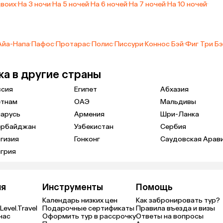
двоих
·
На 3 ночи
·
На 5 ночей
·
На 6 ночей
·
На 7 ночей
·
На 10 ночей
·
Айа-Напа
·
Пафос
·
Протарас
·
Полис
·
Писсури
·
Коннос Бэй
·
Фиг Три Б
ка в другие страны
ссия
Египет
Абхазия
етнам
ОАЭ
Мальдивы
ларусь
Армения
Шри-Ланка
ербайджан
Узбекистан
Сербия
гизия
Гонконг
Саудовская Арав
грия
ия
Инструменты
Помощь
Календарь низких цен
Как забронировать тур?
Level.Travel
Подарочные сертификаты
Правила въезда и визы
нас
Оформить тур в рассрочку
Ответы на вопросы