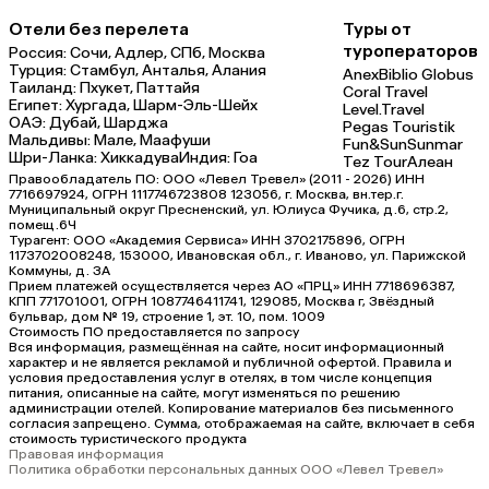
Отели без перелета
Туры от
туроператоров
Россия:
Сочи,
Адлер,
СПб,
Москва
Турция:
Стамбул,
Анталья,
Алания
Anex
Biblio Globus
Таиланд:
Пхукет,
Паттайя
Coral Travel
Египет:
Хургада,
Шарм-Эль-Шейх
Level.Travel
ОАЭ:
Дубай,
Шарджа
Pegas Touristik
Мальдивы:
Мале,
Маафуши
Fun&Sun
Sunmar
Шри-Ланка:
Хиккадува
Индия:
Гоа
Tez Tour
Алеан
Правообладатель ПО: ООО «Левел Тревел» (2011 - 2026) ИНН
7716697924, ОГРН 1117746723808 123056, г. Москва, вн.тер.г.
Муниципальный округ Пресненский, ул. Юлиуса Фучика, д.6, стр.2,
помещ.6Ч
Турагент: ООО «Академия Сервиса» ИНН 3702175896, ОГРН
1173702008248, 153000, Ивановская обл., г. Иваново, ул. Парижской
Коммуны, д. ЗА
Прием платежей осуществляется через АО «ПРЦ» ИНН 7718696387,
КПП 771701001, ОГРН 1087746411741, 129085, Москва г, Звёздный
бульвар, дом № 19, строение 1, эт. 10, пом. 1009
Стоимость ПО предоставляется по запросу
Вся информация, размещённая на сайте, носит информационный
характер и не является рекламой и публичной офертой. Правила и
условия предоставления услуг в отелях, в том числе концепция
питания, описанные на сайте, могут изменяться по решению
администрации отелей. Копирование материалов без письменного
согласия запрещено. Сумма, отображаемая на сайте, включает в себя
стоимость туристического продукта
Правовая информация
Политика обработки персональных данных ООО «Левел Тревел»