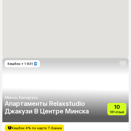
Кешбэк
+ 1 931
Минск, Беларусь
Апартаменты Relaxstudio
10
Джакузи В Центре Минска
181 отзыв
Кешбэк 4% по карте Т-Банка