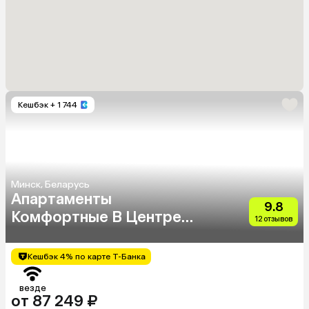
Кешбэк
+ 1 744
Минск, Беларусь
Апартаменты
9.8
Комфортные В Центре
12 отзывов
Минска
Кешбэк 4% по карте Т-Банка
везде
от 87 249 ₽