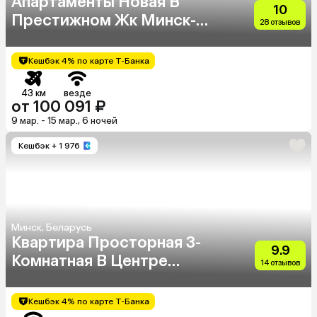
Апартаменты Новая В
10
Престижном Жк Минск-
28 отзывов
Мир
Кешбэк 4% по карте Т-Банка
43 км
везде
от 100 091 ₽
9 мар. - 15 мар., 6 ночей
Кешбэк
+ 1 976
Минск, Беларусь
Квартира Просторная 3-
9.9
Комнатная В Центре
14 отзывов
Возле Метро
Кешбэк 4% по карте Т-Банка