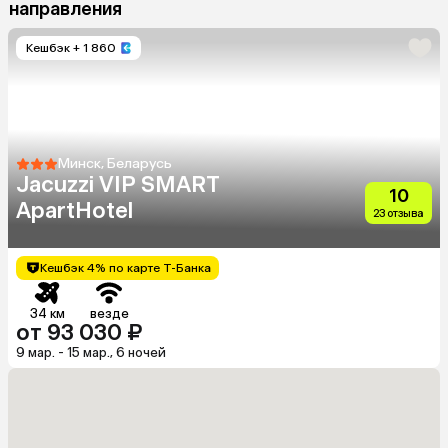
направления
Кешбэк
+ 1 860
Минск, Беларусь
Jacuzzi VIP SMART
10
ApartHotel
23 отзыва
Кешбэк 4% по карте Т-Банка
34 км
везде
от 93 030 ₽
9 мар. - 15 мар., 6 ночей