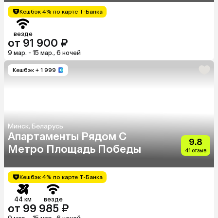
Кешбэк 4% по карте Т-Банка
везде
от 91 900 ₽
9 мар. - 15 мар., 6 ночей
Кешбэк
+ 1 999
Минск, Беларусь
Апартаменты Рядом С
9.8
Метро Площадь Победы
41 отзыв
Кешбэк 4% по карте Т-Банка
44 км
везде
от 99 985 ₽