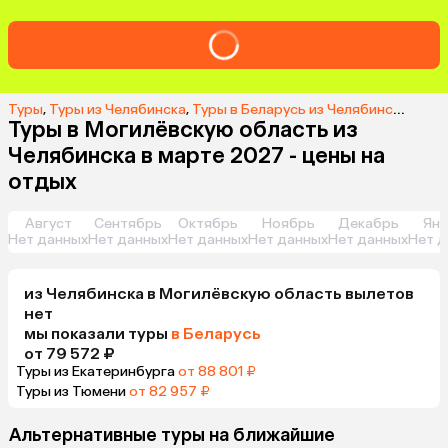
Туры
,
Туры из Челябинска
,
Туры в Беларусь из Челябинска
,
Туры
Туры в Могилёвскую область из
Челябинска в марте 2027 - цены на
отдых
Август
Сентябрь
Октябрь
Ноябрь
Декабрь
Янв
Нет данных
Нет данных
Нет данных
Нет данных
Нет данных
Нет д
из
Челябинска
в Могилёвскую область
вылетов
нет
мы показали туры
в Беларусь
от 79 572 ₽
Туры из Екатеринбурга
от 88 801 ₽
Туры из Тюмени
от 82 957 ₽
Альтернативные туры на ближайшие