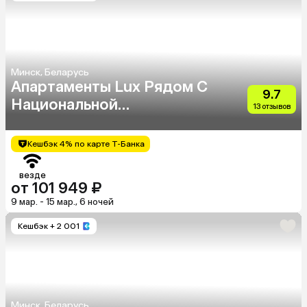
Минск, Беларусь
Апартаменты Lux Рядом С
9.7
Национальной
13 отзывов
Библиотекой И Dana Mall
Кешбэк 4% по карте Т-Банка
везде
от 101 949 ₽
9 мар. - 15 мар., 6 ночей
Кешбэк
+ 2 001
Минск, Беларусь