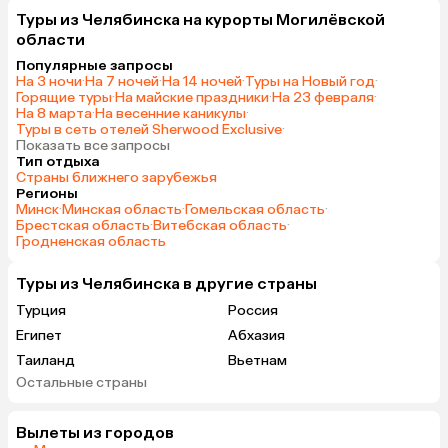
Туры из Челябинска на курорты Могилёвской
области
Популярные запросы
На 3 ночи
·
На 7 ночей
·
На 14 ночей
·
Туры на Новый год
·
Горящие туры
·
На майские праздники
·
На 23 февраля
·
На 8 марта
·
На весенние каникулы
·
Туры в сеть отелей Sherwood Exclusive
·
Показать все запросы
Тип отдыха
Страны ближнего зарубежья
Регионы
Минск
·
Минская область
·
Гомельская область
·
Брестская область
·
Витебская область
·
Гродненская область
Туры из Челябинска в другие страны
Турция
Россия
Египет
Абхазия
Таиланд
Вьетнам
Остальные страны
ОАЭ
Мальдивы
Грузия
Беларусь
Вылеты из городов
Армения
Шри-Ланка