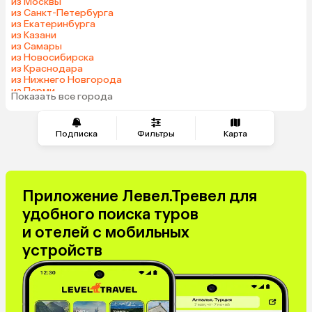
из Москвы
Казахстан
Азербайджан
из Санкт-Петербурга
из Екатеринбурга
Узбекистан
Сербия
из Казани
Катар
Киргизия
из Самары
из Новосибирска
Гонконг
Саудовская Аравия
из Краснодара
Таджикистан
Венгрия
из Нижнего Новгорода
из Перми
Показать все города
из Сочи
Подписка
Фильтры
Карта
Приложение Левел.Тревел для
удобного поиска туров
и отелей с мобильных
устройств