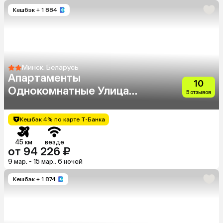
Кешбэк
+ 1 884
Минск, Беларусь
Апартаменты
10
Однокомнатные Улица
5 отзывов
Игоря Лученка 7
Кешбэк 4% по карте Т-Банка
45 км
везде
от 94 226 ₽
9 мар. - 15 мар., 6 ночей
Кешбэк
+ 1 874