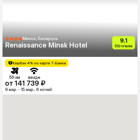
Минск, Беларусь
9.1
Renaissance Minsk Hotel
532 отзыва
Кешбэк 4% по карте Т-Банка
55 км
везде
от 141 739 ₽
9 мар. - 15 мар., 6 ночей