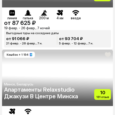
линия
галька
200 м
4 км
везде
от 87 625 ₽
19 февр. - 26 февр., 7 ночей
Выгодные туры на соседние даты
от 91 066 ₽
от 93 704 ₽
21 февр. - 28 февр., 7 н.
5 февр. - 12 февр., 7 н.
Кешбэк
+ 1 154
Минск, Беларусь
Апартаменты Relaxstudio
10
Джакузи В Центре Минска
181 отзыв