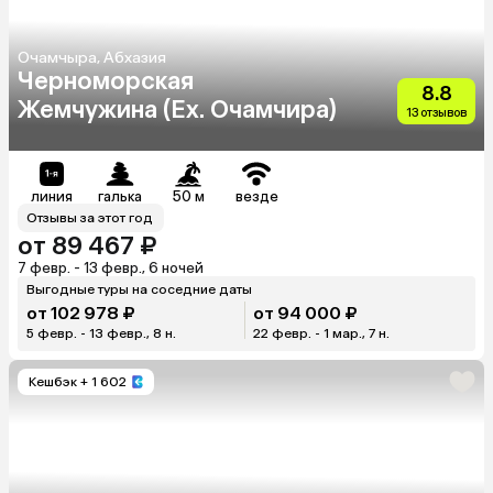
Очамчыра, Абхазия
Черноморская
8.8
Жемчужина (Ex. Очамчира)
13 отзывов
линия
галька
50 м
везде
Отзывы за этот год
от 89 467 ₽
7 февр. - 13 февр., 6 ночей
Выгодные туры на соседние даты
от 102 978 ₽
от 94 000 ₽
5 февр. - 13 февр., 8 н.
22 февр. - 1 мар., 7 н.
Кешбэк
+ 1 602