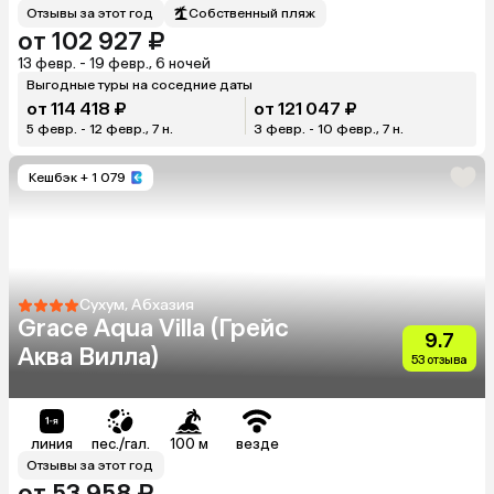
Отзывы за этот год
Собственный пляж
от 102 927 ₽
13 февр. - 19 февр., 6 ночей
Выгодные туры на соседние даты
от 114 418 ₽
от 121 047 ₽
5 февр. - 12 февр., 7 н.
3 февр. - 10 февр., 7 н.
Кешбэк
+ 1 079
Сухум, Абхазия
Grace Aqua Villa (Грейс
9.7
Аква Вилла)
53 отзыва
линия
пес./гал.
100 м
везде
Отзывы за этот год
от 53 958 ₽