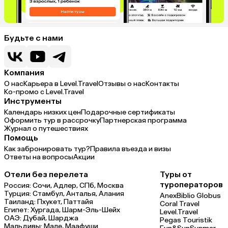
Будьте с нами
Компания
О нас
Карьера в Level.Travel
Отзывы о нас
Контакты
Ко-промо с Level.Travel
Инструменты
Календарь низких цен
Подарочные сертификаты
Оформить тур в рассрочку
Партнерская программа
Журнал о путешествиях
Помощь
Как забронировать тур?
Правила въезда и визы
Ответы на вопросы
Акции
Отели без перелета
Туры от
туроператоров
Россия:
Сочи,
Адлер,
СПб,
Москва
Турция:
Стамбул,
Анталья,
Алания
Anex
Biblio Globus
Таиланд:
Пхукет,
Паттайя
Coral Travel
Египет:
Хургада,
Шарм-Эль-Шейх
Level.Travel
ОАЭ:
Дубай,
Шарджа
Pegas Touristik
Мальдивы:
Мале,
Маафуши