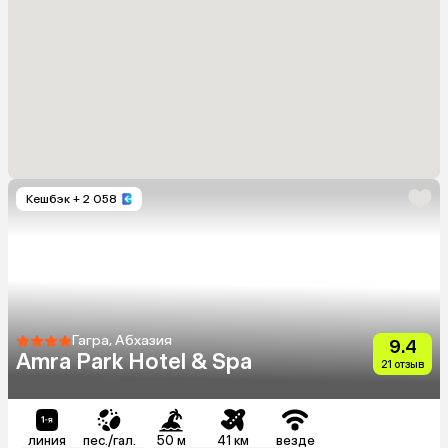
Кешбэк
+ 2 058
Гагра, Абхазия
9.4
Amra Park Hotel & Spa
21 отзыв
линия
пес./гал.
50 м
41 км
везде