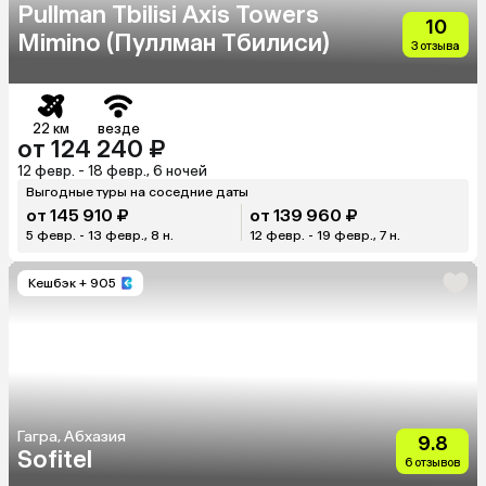
Pullman Tbilisi Axis Towers
10
Mimino (Пуллман Тбилиси)
3 отзыва
22 км
везде
от 124 240 ₽
12 февр. - 18 февр., 6 ночей
Выгодные туры на соседние даты
от 145 910 ₽
от 139 960 ₽
5 февр. - 13 февр., 8 н.
12 февр. - 19 февр., 7 н.
Кешбэк
+ 905
Гагра, Абхазия
9.8
Sofitel
6 отзывов