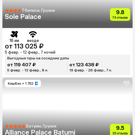
Тбилиси, Грузия
9.8
Sole Palace
74 отзыва
18 км
везде
от 113 025 ₽
5 февр. - 12 февр., 7 ночей
Выгодные туры на соседние даты
от 119 407 ₽
от 123 438 ₽
5 февр. - 13 февр., 8 н.
19 февр. - 26 февр., 7 н.
Кешбэк
+ 1 752
Батуми, Грузия
9.5
Alliance Palace Batumi
33 отзыва