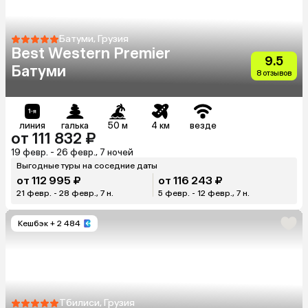
Батуми, Грузия
Best Western Premier
9.5
Батуми
8 отзывов
линия
галька
50 м
4 км
везде
от 111 832 ₽
19 февр. - 26 февр., 7 ночей
Выгодные туры на соседние даты
от 112 995 ₽
от 116 243 ₽
21 февр. - 28 февр., 7 н.
5 февр. - 12 февр., 7 н.
Кешбэк
+ 2 484
Тбилиси, Грузия