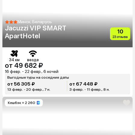
Минск, Беларусь
Jacuzzi VIP SMART
10
ApartHotel
23 отзыва
34 км
везде
от 49 682 ₽
16 февр. - 22 февр., 6 ночей
Выгодные туры на соседние даты
от 56 305 ₽
от 67 448 ₽
13 февр. - 20 февр., 7 н.
3 февр. - 11 февр., 8 н.
Кешбэк
+ 2 260