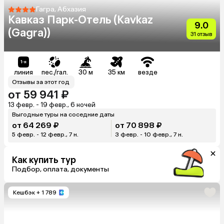
Гагра, Абхазия
Кавказ Парк-Отель (Kavkaz
9.0
(Gagra))
31 отзыв
линия
пес./гал.
30 м
35 км
везде
Отзывы за этот год
от 59 941 ₽
13 февр. - 19 февр., 6 ночей
Выгодные туры на соседние даты
от 64 269 ₽
от 70 898 ₽
5 февр. - 12 февр., 7 н.
3 февр. - 10 февр., 7 н.
Как купить тур
Подбор, оплата, документы
Кешбэк
+ 1 789