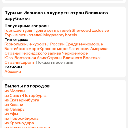
Туры из Иванова на курорты стран ближнего
зарубежья
Популярные запросы
Горящие туры
·
Туры в сеть отелей Sherwood Exclusive
·
Туры в сеть отелей Megasaray hotels
Тип отдыха
Горнолыжные курорты России
·
Средиземноморье
·
Балтийское море
·
Красное море
·
Латинская Америка
·
Страны Персидского залива
·
Черное море
·
Юго-Восточная Азия
·
Страны Ближнего Востока
·
Страны Европы
·
Показать все типы
Регионы
Абхазия
Вылеты из городов
из Москвы
из Санкт-Петербурга
из Екатеринбурга
из Казани
из Самары
из Уфы
из Новосибирска
из Краснодара
из Нижнего Новгорода