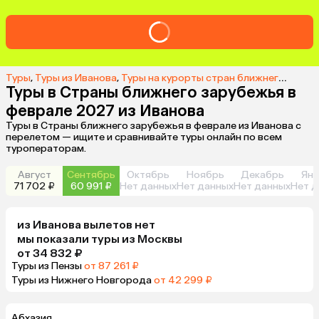
Туры
,
Туры из Иванова
,
Туры на курорты стран ближнего зарубежья из Иванова
Туры в Страны ближнего зарубежья в
феврале 2027 из Иванова
Туры в Страны ближнего зарубежья в феврале из Иванова с
перелетом — ищите и сравнивайте туры онлайн по всем
туроператорам.
Август
Сентябрь
Октябрь
Ноябрь
Декабрь
Янв
71 702 ₽
60 991 ₽
Нет данных
Нет данных
Нет данных
Нет д
из
Иванова
вылетов нет
мы показали туры
из
Москвы
от 34 832 ₽
Туры из Пензы
от 87 261 ₽
Туры из Нижнего Новгорода
от 42 299 ₽
Абхазия