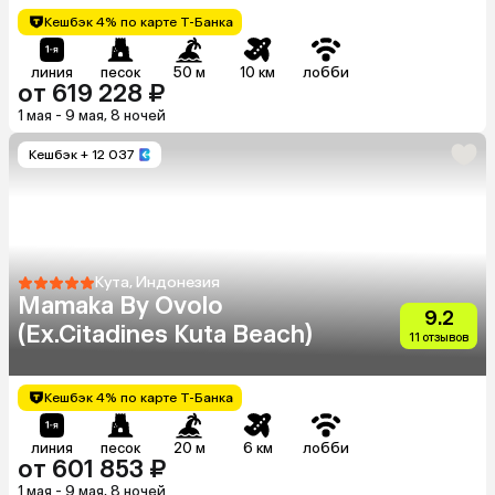
Кешбэк 4% по карте Т-Банка
линия
песок
50 м
10 км
лобби
от 619 228 ₽
1 мая - 9 мая, 8 ночей
Кешбэк
+ 12 037
Кута, Индонезия
Mamaka By Ovolo
9.2
(Ex.Citadines Kuta Beach)
11 отзывов
Кешбэк 4% по карте Т-Банка
линия
песок
20 м
6 км
лобби
от 601 853 ₽
1 мая - 9 мая, 8 ночей