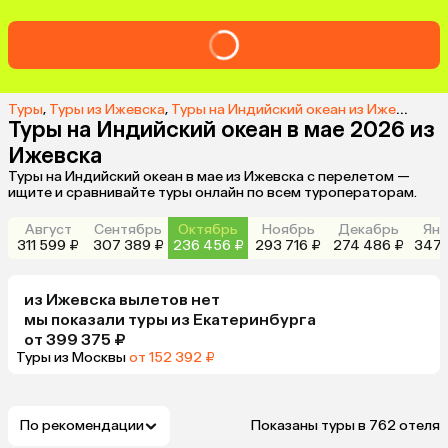
Туры
,
Туры из Ижевска
,
Туры на Индийский океан из Ижевска
,
Ту
Туры на Индийский океан в мае 2026 из
Ижевска
Туры на Индийский океан в мае из Ижевска с перелетом —
ищите и сравнивайте туры онлайн по всем туроператорам.
Август
Сентябрь
Октябрь
Ноябрь
Декабрь
Янв
311 599 ₽
307 389 ₽
236 456 ₽
293 716 ₽
274 486 ₽
347 
из
Ижевска
вылетов нет
мы показали туры
из
Екатеринбурга
от 399 375 ₽
Туры из Москвы
от 152 392 ₽
По рекомендации
Показаны туры в 762 отеля