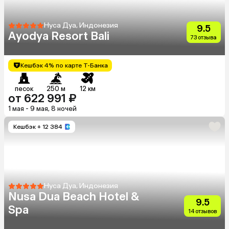
Нуса Дуа, Индонезия
9.5
Ayodya Resort Bali
73 отзыва
Кешбэк 4% по карте Т-Банка
песок
250 м
12 км
от 622 991 ₽
1 мая - 9 мая, 8 ночей
Кешбэк
+ 12 384
Нуса Дуа, Индонезия
Nusa Dua Beach Hotel &
9.5
Spa
14 отзывов