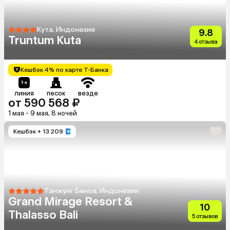
Кута, Индонезия
9.8
Truntum Kuta
4 отзыва
Кешбэк 4% по карте Т-Банка
линия
песок
везде
от 590 568 ₽
1 мая - 9 мая, 8 ночей
Кешбэк
+ 13 209
Танжунг Беноа, Индонезия
Grand Mirage Resort &
10
Thalasso Bali
5 отзывов