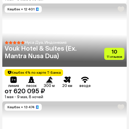
Кешбэк
+ 12 401
Нуса Дуа, Индонезия
Vouk Hotel & Suites (Ex.
10
Mantra Nusa Dua)
11 отзывов
Кешбэк 4% по карте Т-Банка
линия
песок
300 м
20 км
везде
от 620 095 ₽
1 мая - 9 мая, 8 ночей
Кешбэк
+ 13 474