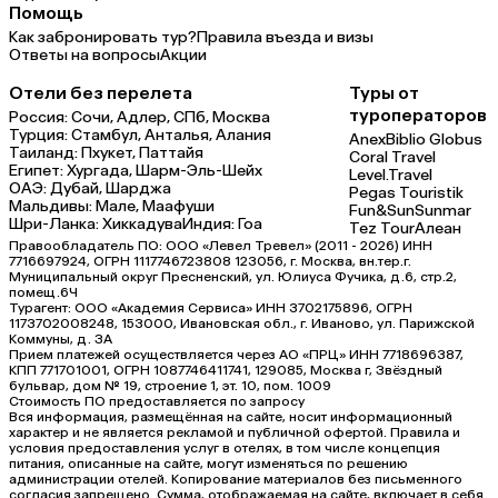
Помощь
Как забронировать тур?
Правила въезда и визы
Ответы на вопросы
Акции
Отели без перелета
Туры от
туроператоров
Россия:
Сочи,
Адлер,
СПб,
Москва
Турция:
Стамбул,
Анталья,
Алания
Anex
Biblio Globus
Таиланд:
Пхукет,
Паттайя
Coral Travel
Египет:
Хургада,
Шарм-Эль-Шейх
Level.Travel
ОАЭ:
Дубай,
Шарджа
Pegas Touristik
Мальдивы:
Мале,
Маафуши
Fun&Sun
Sunmar
Шри-Ланка:
Хиккадува
Индия:
Гоа
Tez Tour
Алеан
Правообладатель ПО: ООО «Левел Тревел» (2011 - 2026) ИНН
7716697924, ОГРН 1117746723808 123056, г. Москва, вн.тер.г.
Муниципальный округ Пресненский, ул. Юлиуса Фучика, д.6, стр.2,
помещ.6Ч
Турагент: ООО «Академия Сервиса» ИНН 3702175896, ОГРН
1173702008248, 153000, Ивановская обл., г. Иваново, ул. Парижской
Коммуны, д. ЗА
Прием платежей осуществляется через АО «ПРЦ» ИНН 7718696387,
КПП 771701001, ОГРН 1087746411741, 129085, Москва г, Звёздный
бульвар, дом № 19, строение 1, эт. 10, пом. 1009
Стоимость ПО предоставляется по запросу
Вся информация, размещённая на сайте, носит информационный
характер и не является рекламой и публичной офертой. Правила и
условия предоставления услуг в отелях, в том числе концепция
питания, описанные на сайте, могут изменяться по решению
администрации отелей. Копирование материалов без письменного
согласия запрещено. Сумма, отображаемая на сайте, включает в себя