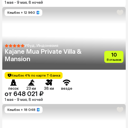
1 мая - 9 мая, 8 ночей
Кешбэк
+ 12 960
Убуд, Индонезия
Kajane Mua Private Villa &
10
Mansion
8 отзывов
Кешбэк 4% по карте Т-Банка
песок
23 км
38 км
везде
от 648 021 ₽
1 мая - 9 мая, 8 ночей
Кешбэк
+ 18 048