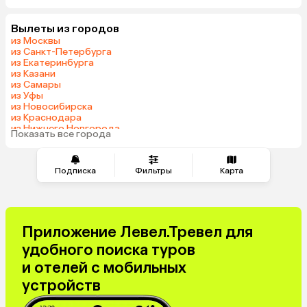
Вылеты из городов
из Москвы
из Санкт-Петербурга
из Екатеринбурга
из Казани
из Самары
из Уфы
из Новосибирска
из Краснодара
из Нижнего Новгорода
Показать все города
из Перми
Подписка
Фильтры
Карта
Приложение Левел.Тревел для
удобного поиска туров
и отелей с мобильных
устройств