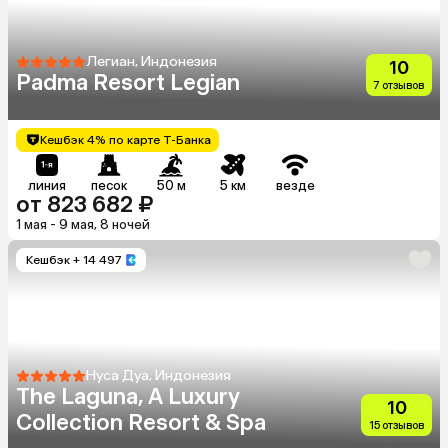
Легиан, Индонезия
10
Padma Resort Legian
7 отзывов
Кешбэк 4% по карте Т-Банка
линия
песок
50 м
5 км
везде
от 823 682 ₽
1 мая - 9 мая, 8 ночей
Кешбэк
+ 14 497
Нуса Дуа, Индонезия
The Laguna, A Luxury
10
Collection Resort & Spa
15 отзывов