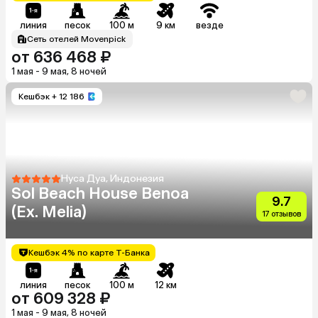
линия
песок
100 м
9 км
везде
Сеть отелей Movenpick
от 636 468 ₽
1 мая - 9 мая, 8 ночей
Кешбэк
+ 12 186
Нуса Дуа, Индонезия
Sol Beach House Benoa
9.7
(Ex. Melia)
17 отзывов
Кешбэк 4% по карте Т-Банка
линия
песок
100 м
12 км
от 609 328 ₽
1 мая - 9 мая, 8 ночей