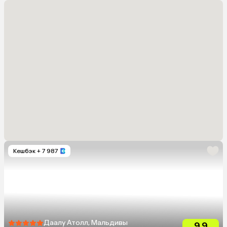
Кешбэк
+ 7 987
Даалу Атолл, Мальдивы
9.9