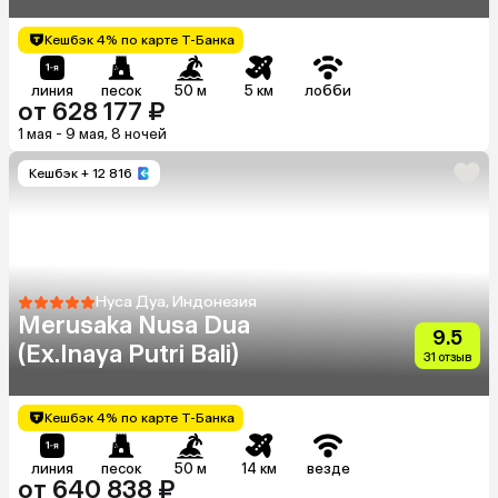
Кешбэк 4% по карте Т-Банка
линия
песок
50 м
5 км
лобби
от 628 177 ₽
1 мая - 9 мая, 8 ночей
Кешбэк
+ 12 816
Нуса Дуа, Индонезия
Merusaka Nusa Dua
9.5
(Ex.Inaya Putri Bali)
31 отзыв
Кешбэк 4% по карте Т-Банка
линия
песок
50 м
14 км
везде
от 640 838 ₽