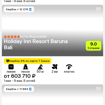
1 мая - 9 мая, 8 ночей
Кешбэк
+ 12 074
Кута, Индонезия
Holiday Inn Resort Baruna
9.0
Bali
5 отзывов
Кешбэк 4% по карте Т-Банка
линия
песок
50 м
2 км
платно
от 603 710 ₽
1 мая - 9 мая, 8 ночей
Кешбэк
+ 11 884