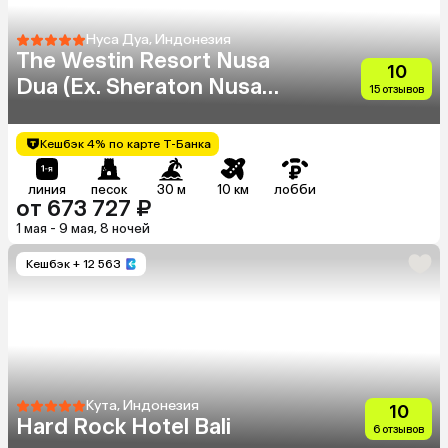
Нуса Дуа, Индонезия
The Westin Resort Nusa
10
Dua (Ex. Sheraton Nusa
15 отзывов
Indah)
Кешбэк 4% по карте Т-Банка
линия
песок
30 м
10 км
лобби
от 673 727 ₽
1 мая - 9 мая, 8 ночей
Кешбэк
+ 12 563
Кута, Индонезия
10
Hard Rock Hotel Bali
6 отзывов