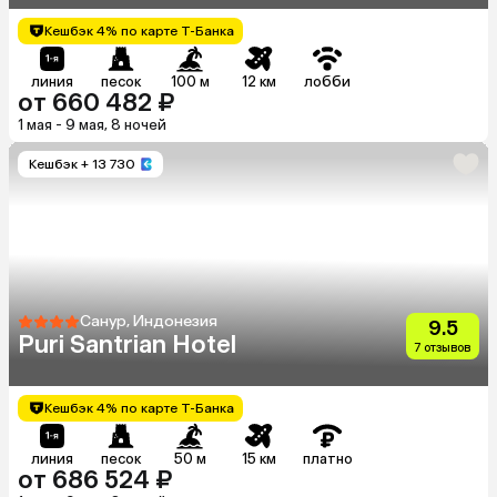
Кешбэк 4% по карте Т-Банка
линия
песок
100 м
12 км
лобби
от 660 482 ₽
1 мая - 9 мая, 8 ночей
Кешбэк
+ 13 730
Санур, Индонезия
9.5
Puri Santrian Hotel
7 отзывов
Кешбэк 4% по карте Т-Банка
линия
песок
50 м
15 км
платно
от 686 524 ₽