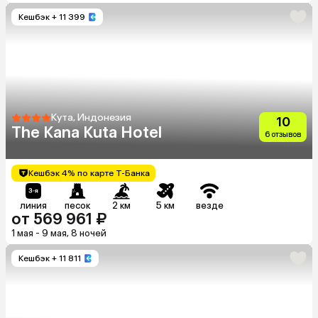
Кешбэк
+ 11 399
Кута, Индонезия
10
The Kana Kuta Hotel
6 отзывов
Кешбэк 4% по карте Т-Банка
линия
песок
2 км
5 км
везде
от 569 961 ₽
1 мая - 9 мая, 8 ночей
Кешбэк
+ 11 811