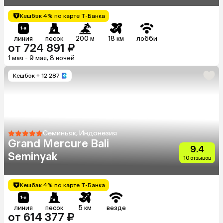
Кешбэк 4% по карте Т-Банка
линия
песок
200 м
18 км
лобби
от 724 891 ₽
1 мая - 9 мая, 8 ночей
Кешбэк
+ 12 287
Семиньяк, Индонезия
Grand Mercure Bali
9.4
Seminyak
10 отзывов
Кешбэк 4% по карте Т-Банка
линия
песок
5 км
везде
от 614 377 ₽