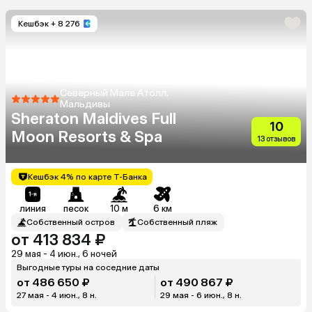
Кешбэк
+ 8 276
Северный Мале Атолл,
Мальдивы
Sheraton Maldives Full
10
Moon Resorts & Spa
13 отзывов
Кешбэк 4% по карте Т-Банка
линия
песок
10 м
6 км
Собственный остров
Собственный пляж
от 413 834 ₽
29 мая - 4 июн., 6 ночей
Выгодные туры на соседние даты
от 486 650 ₽
от 490 867 ₽
27 мая - 4 июн., 8 н.
29 мая - 6 июн., 8 н.