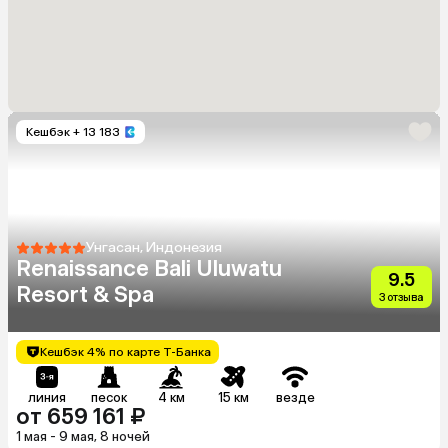
Кешбэк
+ 13 183
Унгасан, Индонезия
Renaissance Bali Uluwatu
9.5
Resort & Spa
3 отзыва
Кешбэк 4% по карте Т-Банка
линия
песок
4 км
15 км
везде
от 659 161 ₽
1 мая - 9 мая, 8 ночей