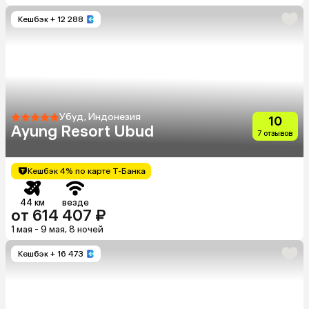
Кешбэк
+ 12 288
Убуд, Индонезия
10
Ayung Resort Ubud
7 отзывов
Кешбэк 4% по карте Т-Банка
44 км
везде
от 614 407 ₽
1 мая - 9 мая, 8 ночей
Кешбэк
+ 16 473