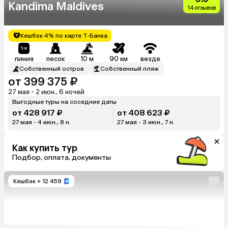
Kandima Maldives
14 отзывов
Кешбэк 4% по карте Т-Банка
линия
песок
10 м
90 км
везде
Собственный остров
Собственный пляж
от 399 375 ₽
27 мая - 2 июн., 6 ночей
Выгодные туры на соседние даты
от 428 917 ₽
от 408 623 ₽
27 мая - 4 июн., 8 н.
27 мая - 3 июн., 7 н.
Как купить тур
Подбор, оплата, документы
Кешбэк
+ 12 459