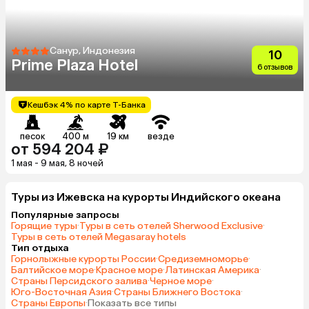
Санур, Индонезия
10
Prime Plaza Hotel
6 отзывов
Кешбэк 4% по карте Т-Банка
песок
400 м
19 км
везде
от 594 204 ₽
1 мая - 9 мая, 8 ночей
Туры из Ижевска на курорты Индийского океана
Популярные запросы
Горящие туры
·
Туры в сеть отелей Sherwood Exclusive
·
Туры в сеть отелей Megasaray hotels
Тип отдыха
Горнолыжные курорты России
·
Средиземноморье
·
Балтийское море
·
Красное море
·
Латинская Америка
·
Страны Персидского залива
·
Черное море
·
Юго-Восточная Азия
·
Страны Ближнего Востока
·
Страны Европы
·
Показать все типы