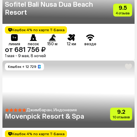
Sofitel Bali Nusa Dua Beach
9.5
Resort
4 отзыва
Кешбэк 4% по карте Т-Банка
линия
песок
150 м
12 км
везде
от 681 756 ₽
1 мая - 9 мая, 8 ночей
Кешбэк
+ 12 729
Джимбаран, Индонезия
9.2
Movenpick Resort & Spa
10 отзывов
Кешбэк 4% по карте Т-Банка