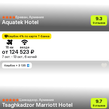
Ереван, Армения
9.3
Aquatek Hotel
9 отзывов
Кешбэк 4% по карте Т-Банка
18 км
везде
от 124 523 ₽
7 окт. - 13 окт., 6 ночей
Кешбэк
+ 3 135
Цахкадзор, Армения
9.7
Tsaghkadzor Marriott Hotel
8 отзывов