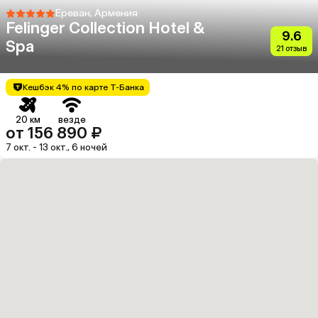
Ереван, Армения
Felinger Collection Hotel &
9.6
Spa
21 отзыв
Кешбэк 4% по карте Т-Банка
20 км
везде
от 156 890 ₽
7 окт. - 13 окт., 6 ночей