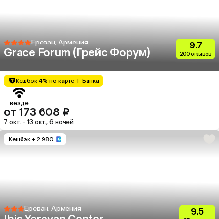
Ереван, Армения
9.7
Grace Forum (Грейс Форум)
200 отзывов
Кешбэк 4% по карте Т-Банка
везде
от 173 608 ₽
7 окт. - 13 окт., 6 ночей
Кешбэк
+ 2 980
Ереван, Армения
9.5
Ibis Yerevan Center