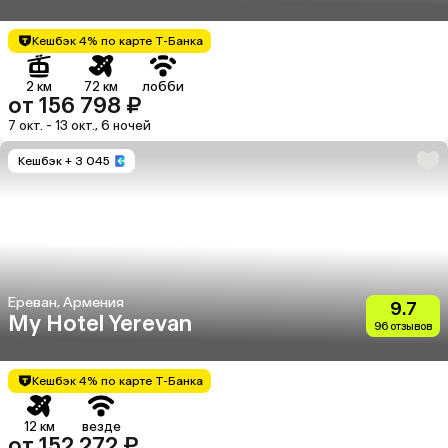
Кешбэк 4% по карте Т-Банка
2 км
72 км
лобби
от 156 798 ₽
7 окт. - 13 окт., 6 ночей
Кешбэк
+ 3 045
Ереван, Армения
9.7
My Hotel Yerevan
96 отзывов
Кешбэк 4% по карте Т-Банка
12 км
везде
от 152 272 ₽