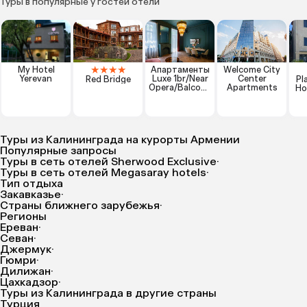
Туры в популярные у гостей отели
★
★
★
★
My Hotel
Апартаменты
Welcome City
Yerevan
Luxe 1br/Near
Center
Red Bridge
Pl
Opera/Balcony
Apartments
Ho
/Selfcheckin/B
y Keygo 23
Туры из Калининграда на курорты Армении
Популярные запросы
Туры в сеть отелей Sherwood Exclusive
·
Туры в сеть отелей Megasaray hotels
·
Тип отдыха
Закавказье
·
Страны ближнего зарубежья
·
Регионы
Ереван
·
Севан
·
Джермук
·
Гюмри
·
Дилижан
·
Цахкадзор
·
Туры из Калининграда в другие страны
Турция