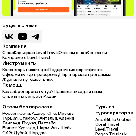
Будьте с нами
Компания
О нас
Карьера в Level.Travel
Отзывы о нас
Контакты
Ко-промо с Level.Travel
Инструменты
Календарь низких цен
Подарочные сертификаты
Оформить тур в рассрочку
Партнерская программа
Журнал о путешествиях
Помощь
Как забронировать тур?
Правила въезда и визы
Ответы на вопросы
Акции
Отели без перелета
Туры от
туроператоров
Россия:
Сочи,
Адлер,
СПб,
Москва
Турция:
Стамбул,
Анталья,
Алания
Anex
Biblio Globus
Таиланд:
Пхукет,
Паттайя
Coral Travel
Египет:
Хургада,
Шарм-Эль-Шейх
Level.Travel
ОАЭ:
Дубай,
Шарджа
Pegas Touristik