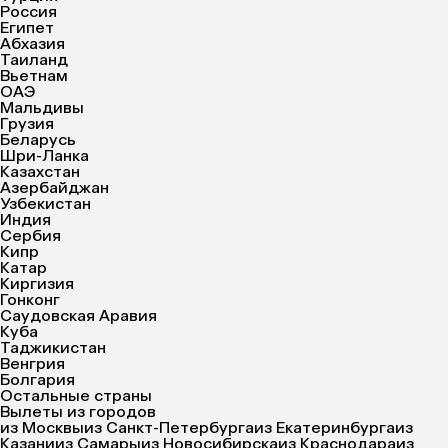
Россия
Египет
Абхазия
Таиланд
Вьетнам
ОАЭ
Мальдивы
Грузия
Беларусь
Шри-Ланка
Казахстан
Азербайджан
Узбекистан
Индия
Сербия
Кипр
Катар
Киргизия
Гонконг
Саудовская Аравия
Куба
Таджикистан
Венгрия
Болгария
Остальные страны
Вылеты из городов
из Москвы
из Санкт-Петербурга
из Екатеринбурга
из
Казани
из Самары
из Новосибирска
из Краснодара
из