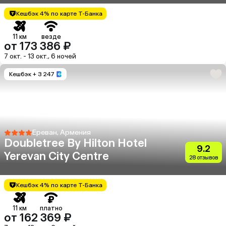
Кешбэк 4% по карте Т-Банка
11 км
везде
от 173 386 ₽
7 окт. - 13 окт., 6 ночей
Кешбэк
+ 3 247
Ереван, Армения
Doubletree By Hilton Hotel
9.2
Yerevan City Centre
28 отзывов
Кешбэк 4% по карте Т-Банка
11 км
платно
от 162 369 ₽