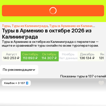
Туры
,
Туры из Калининграда
,
Туры в Армению из Калининграда
,
Туры в Армению в октябре 2026 из
Калининграда
Туры в Армению в октябре из Калининграда с перелетом —
ищите и сравнивайте туры онлайн по всем туроператорам.
Август
Сентябрь
Октябрь
Ноябрь
Декабрь
Янв
140 253 ₽
113 893 ₽
114 307 ₽
Нет данных
136 134 ₽
131 
По рекомендации
Показаны туры в 137 отелей
Кешбэк
+ 3 137