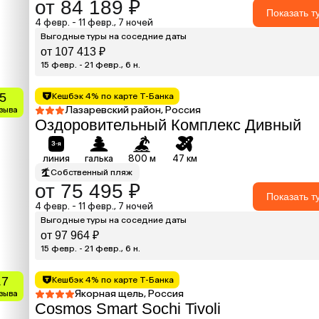
от 84 189 ₽
Показать т
4 февр. - 11 февр., 7 ночей
Выгодные туры на соседние даты
от 107 413 ₽
15 февр. - 21 февр., 6 н.
.5
Кешбэк 4% по карте Т-Банка
Лазаревский район, Россия
тзыва
Оздоровительный Комплекс Дивный
линия
галька
800 м
47 км
Собственный пляж
от 75 495 ₽
Показать т
4 февр. - 11 февр., 7 ночей
Выгодные туры на соседние даты
от 97 964 ₽
15 февр. - 21 февр., 6 н.
.7
Кешбэк 4% по карте Т-Банка
Якорная щель, Россия
тзыва
Cosmos Smart Sochi Tivoli