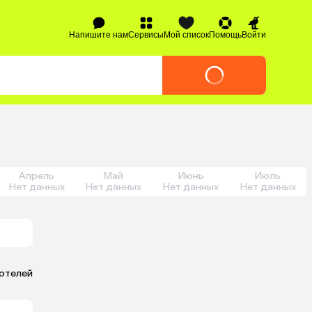
Напишите нам
Сервисы
Мой список
Помощь
Войти
Апрель
Май
Июнь
Июль
Нет данных
Нет данных
Нет данных
Нет данных
 отелей