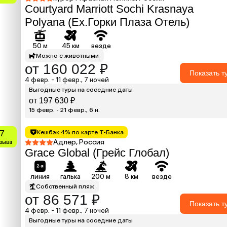
Courtyard Marriott Sochi Krasnaya
Polyana (Ex.Горки Плаза Отель)
50 м
45 км
везде
Можно с животными
от 160 022 ₽
Показать т
4 февр. - 11 февр., 7 ночей
Выгодные туры на соседние даты
от 197 630 ₽
15 февр. - 21 февр., 6 н.
.7
Кешбэк 4% по карте Т-Банка
Адлер, Россия
тзыва
Grace Global (Грейс Глобал)
линия
галька
200 м
8 км
везде
Собственный пляж
от 86 571 ₽
Показать т
4 февр. - 11 февр., 7 ночей
Выгодные туры на соседние даты