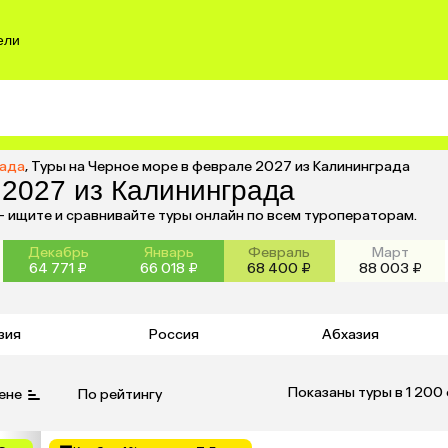
ели
рада
,
Туры на Черное море в феврале 2027 из Калининграда
 2027 из Калининграда
— ищите и сравнивайте туры онлайн по всем туроператорам.
Декабрь
Январь
Февраль
Март
64 771 ₽
66 018 ₽
68 400 ₽
88 003 ₽
зия
Россия
Абхазия
Показаны туры в 1 200
ене
По рейтингу