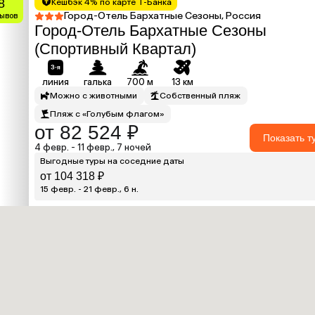
8
Кешбэк 4% по карте Т-Банка
Город-Отель Бархатные Сезоны, Россия
зывов
Город-Отель Бархатные Сезоны
(Спортивный Квартал)
линия
галька
700 м
13 км
Можно с животными
Собственный пляж
Пляж с «Голубым флагом»
от 82 524 ₽
Показать т
4 февр. - 11 февр., 7 ночей
Выгодные туры на соседние даты
от 104 318 ₽
15 февр. - 21 февр., 6 н.