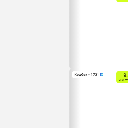
9
Кешбэк
+ 1 731
203 о