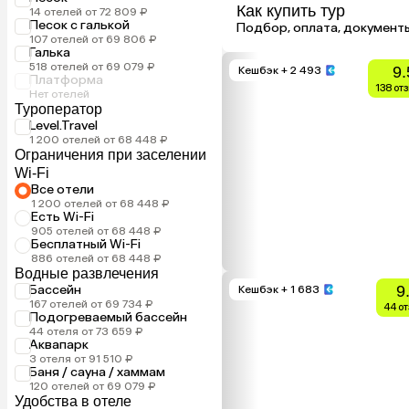
Как купить тур
14 отелей от 72 809 ₽
Песок с галькой
Подбор, оплата, документ
107 отелей от 69 806 ₽
Галька
518 отелей от 69 079 ₽
9.
Кешбэк
+ 2 493
Платформа
138 от
Нет отелей
Туроператор
Level.Travel
1 200 отелей от 68 448 ₽
Ограничения при заселении
Wi-Fi
Все отели
1 200 отелей от 68 448 ₽
Есть Wi-Fi
905 отелей от 68 448 ₽
Бесплатный Wi-Fi
886 отелей от 68 448 ₽
Водные развлечения
Бассейн
9
Кешбэк
+ 1 683
167 отелей от 69 734 ₽
44 о
Подогреваемый бассейн
44 отеля от 73 659 ₽
Аквапарк
3 отеля от 91 510 ₽
Баня / сауна / хаммам
120 отелей от 69 079 ₽
Удобства в отеле