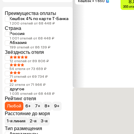
8.
Кешбэк
+ 1 650
355 от
Преимущества оплаты
Кешбэк 4% по карте Т-Банка
1 200 отелей от 68 448 ₽
Страна
Россия
1 001 отелей от 68 448 ₽
Абхазия
199 отелей от 86 139 ₽
Звёздность отеля
12 отелей от 89 806 ₽
54 отеля от 73 659 ₽
71 отелей от 69 734 ₽
22 отеля от 71 966 ₽
другое
1 035 отелей от 68 448 ₽
Рейтинг отеля
Любой
6+
7+
8+
9+
Расстояние до моря
1-я линия
2-я
3-я
Тип размещения
Апартаменты