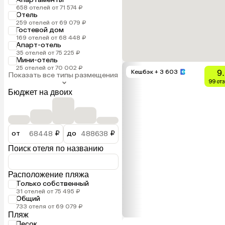
658 отелей от 71 574 ₽
Отель
259 отелей от 69 079 ₽
Гостевой дом
169 отелей от 68 448 ₽
Апарт-отель
35 отелей от 75 225 ₽
Мини-отель
25 отелей от 70 002 ₽
9
Кешбэк
+ 3 603
Показать все типы размещения
99 от
Бюджет на двоих
от
₽
до
₽
Поиск отеля по названию
Расположение пляжа
Только собственный
31 отелей от 75 495 ₽
Общий
733 отеля от 69 079 ₽
Пляж
Песок