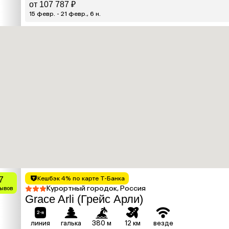
от 107 787 ₽
15 февр. - 21 февр., 6 н.
7
Кешбэк 4% по карте Т-Банка
Курортный городок, Россия
зывов
Grace Arli (Грейс Арли)
линия
галька
380 м
12 км
везде