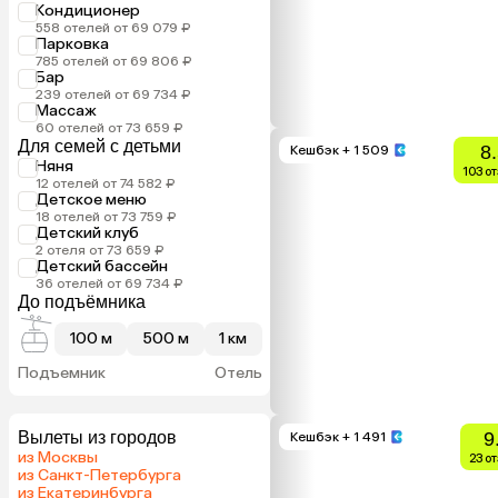
Кондиционер
558 отелей от 69 079 ₽
Парковка
785 отелей от 69 806 ₽
Бар
239 отелей от 69 734 ₽
Массаж
60 отелей от 73 659 ₽
Для семей с детьми
8
Кешбэк
+ 1 509
Няня
103 о
12 отелей от 74 582 ₽
Детское меню
18 отелей от 73 759 ₽
Детский клуб
2 отеля от 73 659 ₽
Детский бассейн
36 отелей от 69 734 ₽
До подъёмника
100 м
500 м
1 км
Подъемник
Отель
Вылеты из городов
9
Кешбэк
+ 1 491
из Москвы
23 о
из Санкт-Петербурга
из Екатеринбурга