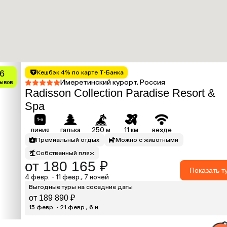
.6
Кешбэк 4% по карте Т-Банка
Имеретинский курорт, Россия
зывов
Radisson Collection Paradise Resort &
Spa
линия
галька
250 м
11 км
везде
Премиальный отдых
Можно с животными
Собственный пляж
от 180 165 ₽
Показать т
4 февр. - 11 февр., 7 ночей
Выгодные туры на соседние даты
от 189 890 ₽
15 февр. - 21 февр., 6 н.