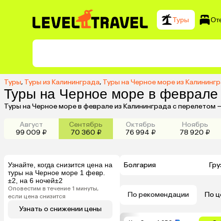
Туры
От
Туры
,
Туры из Калининграда
,
Туры на Черное море из Калининг
Туры на Черное море в феврале
Туры на Черное море в феврале из Калининграда с перелетом 
Август
Сентябрь
Октябрь
Ноябрь
99 009 ₽
70 360 ₽
76 994 ₽
78 920 ₽
Узнайте, когда снизится цена на
Болгария
Гру
туры на Черное море 1 февр.
±2, на 6 ночей±2
Оповестим в течение 1 минуты,
По рекомендации
По ц
если цена снизится
Узнать о снижении цены