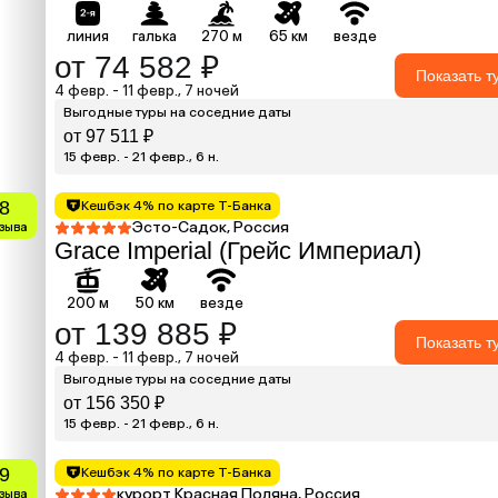
линия
галька
270 м
65 км
везде
от 74 582 ₽
Показать т
4 февр. - 11 февр., 7 ночей
Выгодные туры на соседние даты
от 97 511 ₽
15 февр. - 21 февр., 6 н.
.8
Кешбэк 4% по карте Т-Банка
Эсто-Садок, Россия
тзыва
Grace Imperial (Грейс Империал)
200 м
50 км
везде
от 139 885 ₽
Показать т
4 февр. - 11 февр., 7 ночей
Выгодные туры на соседние даты
от 156 350 ₽
15 февр. - 21 февр., 6 н.
.9
Кешбэк 4% по карте Т-Банка
курорт Красная Поляна, Россия
тзыва