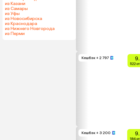
из Казани
из Самары
из Уфы
из Новосибирска
из Краснодара
из Нижнего Новгорода
из Перми
9
Кешбэк
+ 2 797
522 о
9
Кешбэк
+ 3 200
184 о