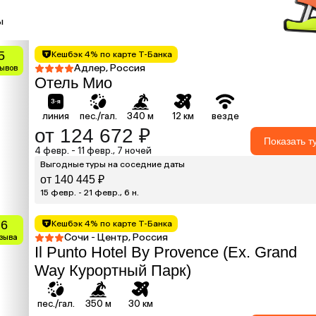
ы
5
Кешбэк 4% по карте Т-Банка
Адлер, Россия
зывов
Отель Мио
линия
пес./гал.
340 м
12 км
везде
от 124 672 ₽
Показать т
4 февр. - 11 февр., 7 ночей
Выгодные туры на соседние даты
от 140 445 ₽
15 февр. - 21 февр., 6 н.
.6
Кешбэк 4% по карте Т-Банка
Сочи - Центр, Россия
тзыва
Il Punto Hotel By Provence (Ex. Grand
Way Курортный Парк)
пес./гал.
350 м
30 км