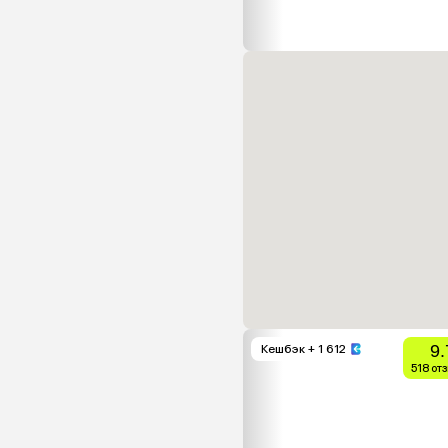
9.
Кешбэк
+ 1 612
518 от