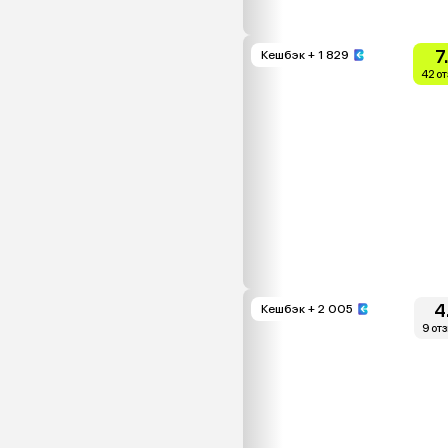
7
Кешбэк
+ 1 829
42 о
4
Кешбэк
+ 2 005
9 от