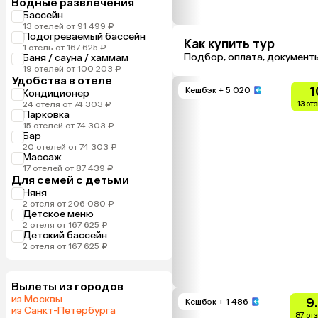
Водные развлечения
Бассейн
13 отелей от 91 499 ₽
Подогреваемый бассейн
Как купить тур
1 отель от 167 625 ₽
Подбор, оплата, документ
Баня / сауна / хаммам
19 отелей от 100 203 ₽
Удобства в отеле
1
Кешбэк
+ 5 020
Кондиционер
24 отеля от 74 303 ₽
13 от
Парковка
15 отелей от 74 303 ₽
Бар
20 отелей от 74 303 ₽
Массаж
17 отелей от 87 439 ₽
Для семей с детьми
Няня
2 отеля от 206 080 ₽
Детское меню
2 отеля от 167 625 ₽
Детский бассейн
2 отеля от 167 625 ₽
Вылеты из городов
из Москвы
9
Кешбэк
+ 1 486
из Санкт-Петербурга
87 от