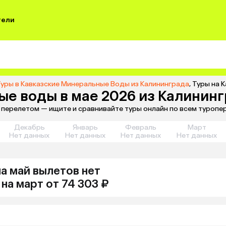
тели
уры в Кавказские Минеральные Воды из Калининграда
,
Туры на 
ые воды в мае 2026 из Калинин
с перелетом — ищите и сравнивайте туры онлайн по всем туропе
Декабрь
Январь
Февраль
Март
Нет данных
Нет данных
Нет данных
Нет данных
на май
вылетов нет
на
март
от 74 303 ₽