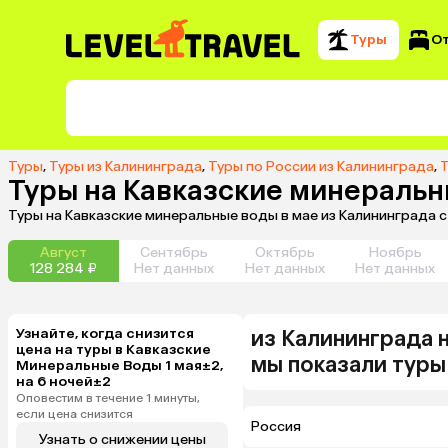
Туры
О
Туры
,
Туры из Калининграда
,
Туры по России из Калининграда
,
Т
Туры на Кавказские минеральн
Туры на Кавказские минеральные воды в мае из Калининграда 
Август
Сентябрь
Октябрь
Ноябрь
128 284 ₽
Нет данных
Нет данных
Нет данных
Узнайте, когда снизится
из
Калининграда
цена на туры в Кавказские
мы показали туры
Минеральные Воды 1 мая±2,
на 6 ночей±2
Оповестим в течение 1 минуты,
если цена снизится
Россия
Узнать о снижении цены