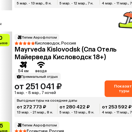
5 мар. - 13 мар., 8 н.
5 мар. - 12 мар., 7 н.
4 мар. - 11 мар., 7
ы
0
Летим Аэрофлотом
Кисловодск, Россия
зывов
Mayrveda Kislovodsk (Спа Отель
Майерведа Кисловодск 18+)
54 км
везде
Премиальный отдых
от 251 041 ₽
Показат
туры
1 мар. - 8 мар., 7 ночей
Выгодные туры на соседние даты
от 272 773 ₽
от 280 422 ₽
от 253 592 ₽
13 мар. - 21 мар., 8 н.
5 мар. - 13 мар., 8 н.
4 мар. - 11 мар., 7
.5
Летим Аэрофлотом
Ессентуки, Россия
зывов