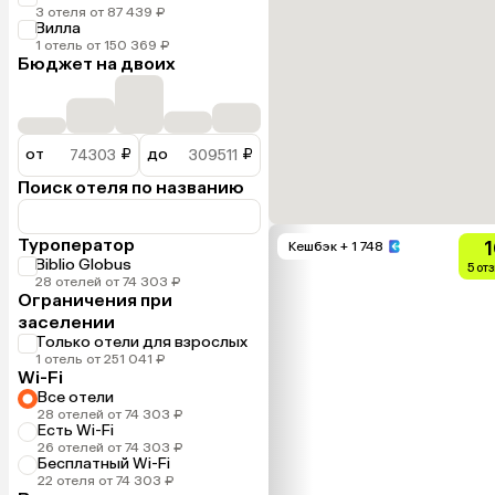
3 отеля от 87 439 ₽
Вилла
1 отель от 150 369 ₽
Бюджет на двоих
от
₽
до
₽
Поиск отеля по названию
Туроператор
1
Кешбэк
+ 1 748
Biblio Globus
5 от
28 отелей от 74 303 ₽
Ограничения при
заселении
Только отели для взрослых
1 отель от 251 041 ₽
Wi-Fi
Все отели
28 отелей от 74 303 ₽
Есть Wi-Fi
26 отелей от 74 303 ₽
Бесплатный Wi-Fi
22 отеля от 74 303 ₽