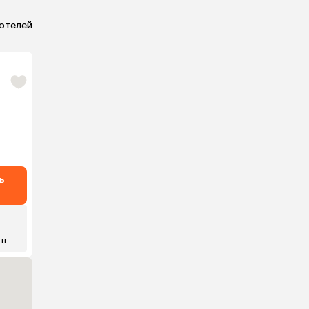
 отелей
ь
 н.