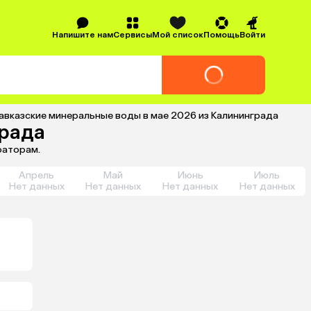
Напишите нам
Сервисы
Мой список
Помощь
Войти
Кавказские минеральные воды в мае 2026 из Калининграда
града
раторам.
Апрель
Май
Июнь
Июль
Нет данных
Нет данных
Нет данных
Нет данных