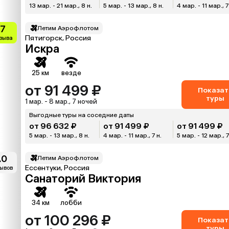
13 мар. - 21 мар., 8 н.
5 мар. - 13 мар., 8 н.
4 мар. - 11 мар., 7
.7
Летим Аэрофлотом
Пятигорск, Россия
тзыва
Искра
25 км
везде
от 91 499 ₽
Показат
туры
1 мар. - 8 мар., 7 ночей
Выгодные туры на соседние даты
от 96 632 ₽
от 91 499 ₽
от 91 499 ₽
5 мар. - 13 мар., 8 н.
4 мар. - 11 мар., 7 н.
5 мар. - 12 мар., 7
.0
Летим Аэрофлотом
Ессентуки, Россия
зывов
Санаторий Виктория
34 км
лобби
от 100 296 ₽
Показат
туры