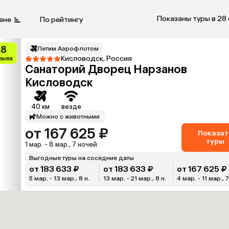
Показаны туры в 28
ене
По рейтингу
.8
Летим Аэрофлотом
Кисловодск, Россия
тзыва
Санаторий Дворец Нарзанов
Кисловодск
40 км
везде
Можно с животными
от 167 625 ₽
Показат
туры
1 мар. - 8 мар., 7 ночей
Выгодные туры на соседние даты
от 183 633 ₽
от 183 633 ₽
от 167 625 ₽
5 мар. - 13 мар., 8 н.
13 мар. - 21 мар., 8 н.
4 мар. - 11 мар., 7