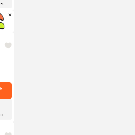
 н.
ь
 н.