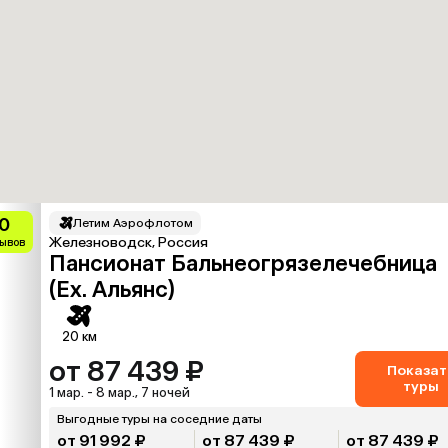
0
Летим Аэрофлотом
Железноводск, Россия
зывов
Пансионат Бальнеогрязелечебница
(Ex. Альянс)
20 км
от 87 439 ₽
Показат
туры
1 мар. - 8 мар., 7 ночей
Выгодные туры на соседние даты
от 91 992 ₽
от 87 439 ₽
от 87 439 ₽