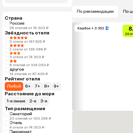
По рекомендации
По ц
Страна
Россия
8
28 отелей от 74 303 ₽
Кешбэк
+ 3 352
Звёздность отеля
24 о
3 отеля от 167 625 ₽
2 отеля от 138 086 ₽
3 отеля от 74 303 ₽
6 отелей от 109 093 ₽
другое
14 отелей от 87 439 ₽
Рейтинг отеля
Любой
6+
7+
8+
9+
Расстояние до моря
1-я линия
2-я
3-я
Тип размещения
Санаторий
20 отелей от 100 296 ₽
Отель
4 отеля от 74 303 ₽
Пансионат