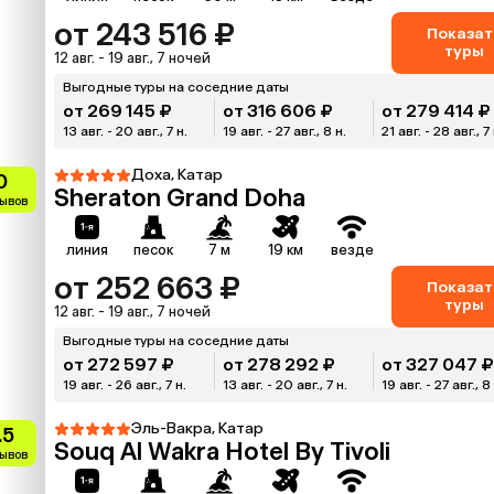
от 243 516 ₽
Показат
туры
12 авг. - 19 авг., 7 ночей
Выгодные туры на соседние даты
от 269 145 ₽
от 316 606 ₽
от 279 414 ₽
13 авг. - 20 авг., 7 н.
19 авг. - 27 авг., 8 н.
21 авг. - 28 авг., 7 
Доха, Катар
0
Sheraton Grand Doha
зывов
линия
песок
7 м
19 км
везде
от 252 663 ₽
Показат
туры
12 авг. - 19 авг., 7 ночей
Выгодные туры на соседние даты
от 272 597 ₽
от 278 292 ₽
от 327 047 
19 авг. - 26 авг., 7 н.
13 авг. - 20 авг., 7 н.
19 авг. - 27 авг., 8
Эль-Вакра, Катар
.5
Souq Al Wakra Hotel By Tivoli
зывов