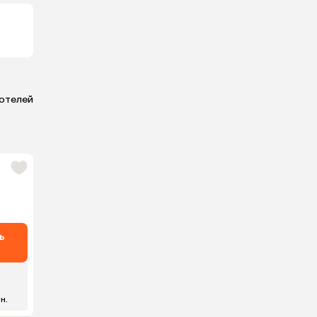
 отелей
ь
 н.