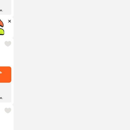
 н.
ь
 н.