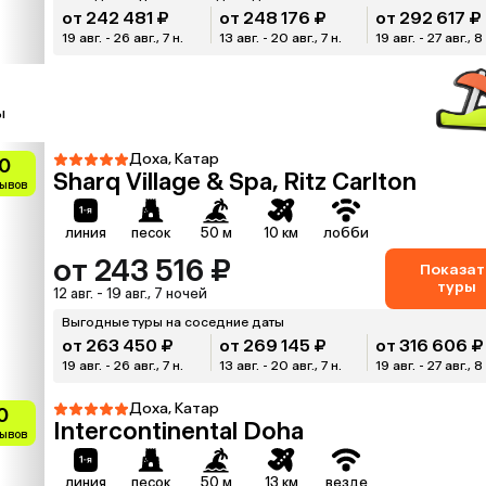
от 242 481 ₽
от 248 176 ₽
от 292 617 ₽
19 авг. - 26 авг., 7 н.
13 авг. - 20 авг., 7 н.
19 авг. - 27 авг., 8
ы
Доха, Катар
0
Sharq Village & Spa, Ritz Carlton
зывов
линия
песок
50 м
10 км
лобби
от 243 516 ₽
Показат
туры
12 авг. - 19 авг., 7 ночей
Выгодные туры на соседние даты
от 263 450 ₽
от 269 145 ₽
от 316 606 ₽
19 авг. - 26 авг., 7 н.
13 авг. - 20 авг., 7 н.
19 авг. - 27 авг., 8
Доха, Катар
0
Intercontinental Doha
зывов
линия
песок
50 м
13 км
везде