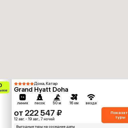
Доха, Катар
0
Grand Hyatt Doha
зывов
линия
песок
50 м
16 км
везде
от 222 547 ₽
Показат
туры
12 авг. - 19 авг., 7 ночей
Выгодные туры на соседние даты