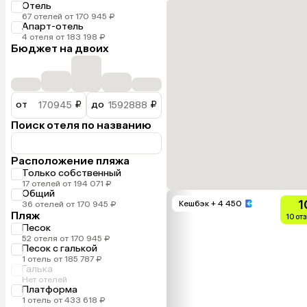
Отель
67 отелей от 170 945 ₽
Апарт-отель
4 отеля от 183 198 ₽
Бюджет на двоих
от
₽
до
₽
Поиск отеля по названию
Расположение пляжа
Только собственный
17 отелей от 194 071 ₽
Общий
1
Кешбэк
+ 4 450
36 отелей от 170 945 ₽
Пляж
10 от
Песок
52 отеля от 170 945 ₽
Песок с галькой
1 отель от 185 787 ₽
Галька
Нет отелей
Платформа
1 отель от 433 618 ₽