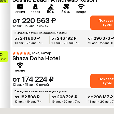
зывов
линия
песок
50 м
54 км
везде
от 220 563 ₽
Показат
туры
12 авг. - 19 авг., 7 ночей
Выгодные туры на соседние даты
от 241 860 ₽
от 246 192 ₽
от 290 373 
19 авг. - 26 авг., 7 н.
13 авг. - 20 авг., 7 н.
19 авг. - 27 авг., 8
Доха, Катар
0
Shaza Doha Hotel
зывов
везде
от 174 224 ₽
Показат
туры
12 авг. - 18 авг., 6 ночей
Выгодные туры на соседние даты
от 182 508 ₽
от 203 726 ₽
от 208 137 ₽
12 авг. - 19 авг., 7 н.
19 авг. - 26 авг., 7 н.
13 авг. - 20 авг., 7