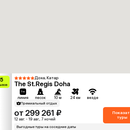
Доха, Катар
.5
The St.Regis Doha
зывов
линия
песок
10 м
24 км
везде
Премиальный отдых
от 299 261 ₽
Показат
туры
12 авг. - 19 авг., 7 ночей
Выгодные туры на соседние даты