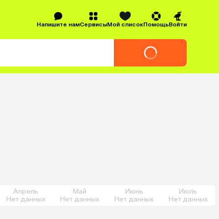
Напишите нам
Сервисы
Мой список
Помощь
Войти
Апрель
Май
Июнь
Июль
Нет данных
Нет данных
Нет данных
Нет данных