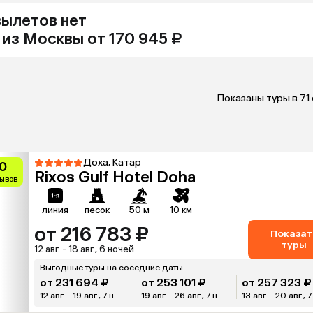
вылетов нет
из
Москвы
от 170 945 ₽
Показаны туры в 71
Доха, Катар
0
Rixos Gulf Hotel Doha
зывов
линия
песок
50 м
10 км
от 216 783 ₽
Показат
туры
12 авг. - 18 авг., 6 ночей
Выгодные туры на соседние даты
от 231 694 ₽
от 253 101 ₽
от 257 323 ₽
12 авг. - 19 авг., 7 н.
19 авг. - 26 авг., 7 н.
13 авг. - 20 авг., 7