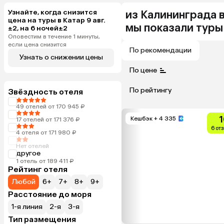
Узнайте, когда снизится
из
Калининграда
цена на туры в Катар 9 авг.
мы показали туры
±2, на 6 ночей±2
Оповестим в течение 1 минуты,
если цена снизится
По рекомендации
Узнать о снижении цены
По цене
По рейтингу
Звёздность отеля
49 отелей от 170 945 ₽
1
Кешбэк
+ 4 335
17 отелей от 171 376 ₽
6 от
4 отеля от 171 980 ₽
Нет отелей
другое
1 отель от 189 411 ₽
Рейтинг отеля
Любой
6+
7+
8+
9+
Расстояние до моря
1-я линия
2-я
3-я
Тип размещения