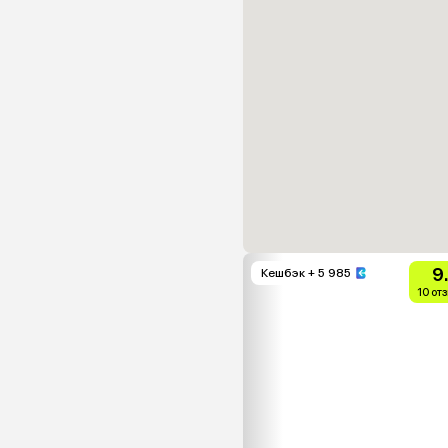
9
Кешбэк
+ 5 985
10 от