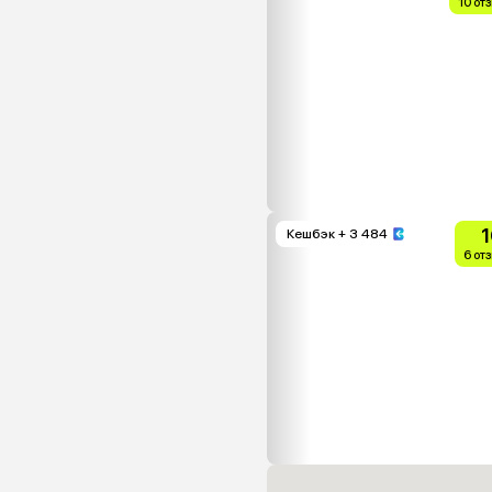
10 от
1
Кешбэк
+ 3 484
6 от