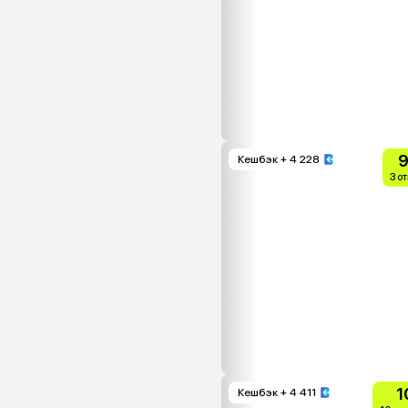
9
Кешбэк
+ 4 228
3 о
1
Кешбэк
+ 4 411