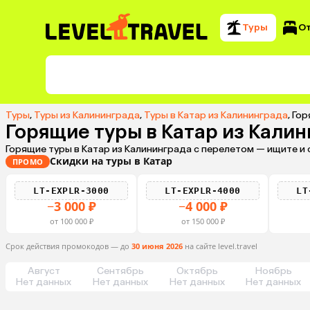
Туры
О
Туры
,
Туры из Калининграда
,
Туры в Катар из Калининграда
,
Гор
Горящие туры в Катар из Кали
Горящие туры в Катар из Калининграда с перелетом — ищите и
Скидки на туры в Катар
ПРОМО
LT-EXPLR-3000
LT-EXPLR-4000
LT
−3 000 ₽
−4 000 ₽
от 100 000 ₽
от 150 000 ₽
Срок действия промокодов — до
30 июня 2026
на сайте level.travel
Август
Сентябрь
Октябрь
Ноябрь
Нет данных
Нет данных
Нет данных
Нет данных