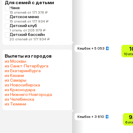
Для семей с детьми
Няня
15 отелей от 171 376 ₽
Детское меню
15 отелей от 177 934 ₽
Детский клуб
1 отель от 205 979 ₽
Детский бассейн
20 отелей от 177 934 ₽
1
Кешбэк
+ 5 053
10 от
Вылеты из городов
из Москвы
из Санкт-Петербурга
из Екатеринбурга
из Казани
из Самары
из Новосибирска
из Краснодара
из Нижнего Новгорода
из Челябинска
из Тюмени
9
Кешбэк
+ 3 610
6 от