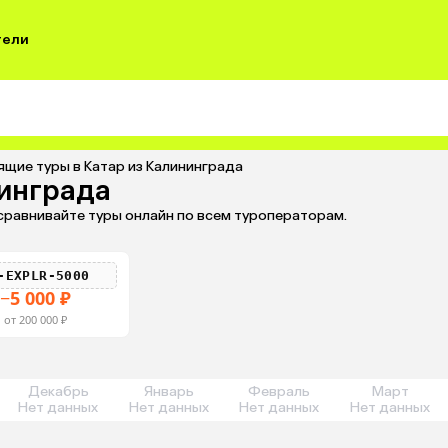
тели
ящие туры в Катар из Калининграда
нинграда
 сравнивайте туры онлайн по всем туроператорам.
-EXPLR-5000
−5 000 ₽
от 200 000 ₽
Декабрь
Январь
Февраль
Март
Нет данных
Нет данных
Нет данных
Нет данных