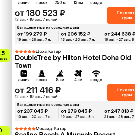
линия
песок
250 м
13 км
везде
от 180 523 ₽
Показат
туры
12 авг. - 19 авг., 7 ночей
Выгодные туры на соседние даты
от 199 279 ₽
от 206 152 ₽
от 244 638 
19 авг. - 26 авг., 7 н.
13 авг. - 20 авг., 7 н.
19 авг. - 27 авг., 8
Доха, Катар
.5
DoubleTree by Hilton Hotel Doha Old
тзыва
Town
линия
песок
8 км
4 км
везде
от 211 416 ₽
Показат
туры
12 авг. - 19 авг., 7 ночей
Выгодные туры на соседние даты
от 237 045 ₽
от 279 845 ₽
от 247 313 ₽
13 авг. - 20 авг., 7 н.
19 авг. - 27 авг., 8 н.
21 авг. - 28 авг., 7 
Месаид, Катар
0
Sealine Beach A Murwab Resort