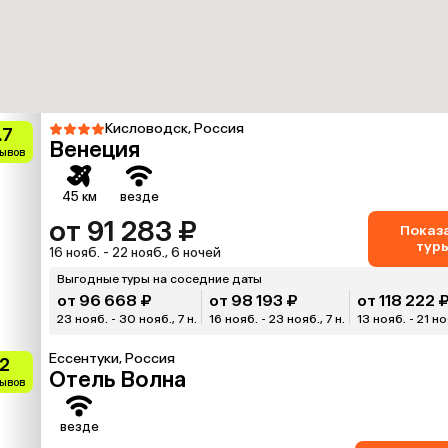
Кисловодск, Россия
.7
Венеция
зывов
45 км
везде
от 91 283 ₽
Показ
тур
16 нояб. - 22 нояб., 6 ночей
Выгодные туры на соседние даты
от 96 668 ₽
от 98 193 ₽
от 118 222 
23 нояб. - 30 нояб., 7 н.
16 нояб. - 23 нояб., 7 н.
13 нояб. - 21 но
Ессентуки, Россия
.2
Отель Волна
зывов
везде