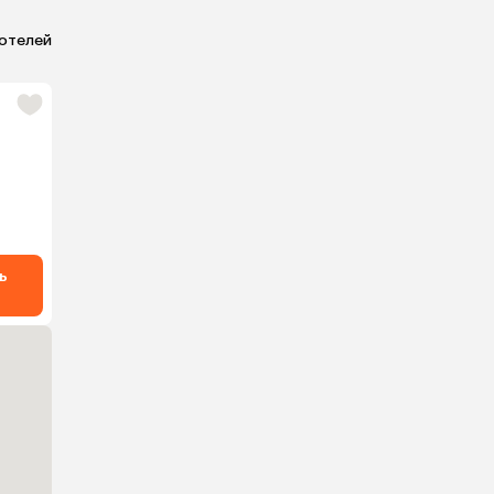
 отелей
ь