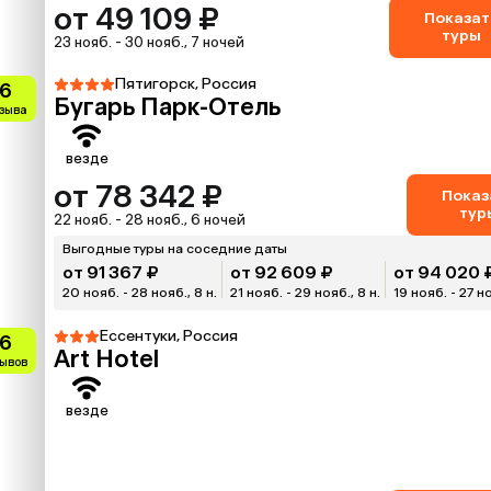
от 49 109 ₽
Показат
туры
23 нояб. - 30 нояб., 7 ночей
Пятигорск, Россия
.6
Бугарь Парк-Отель
тзыва
везде
от 78 342 ₽
Показ
тур
22 нояб. - 28 нояб., 6 ночей
Выгодные туры на соседние даты
от 91 367 ₽
от 92 609 ₽
от 94 020 
20 нояб. - 28 нояб., 8 н.
21 нояб. - 29 нояб., 8 н.
19 нояб. - 27 но
Ессентуки, Россия
.6
Art Hotel
зывов
везде