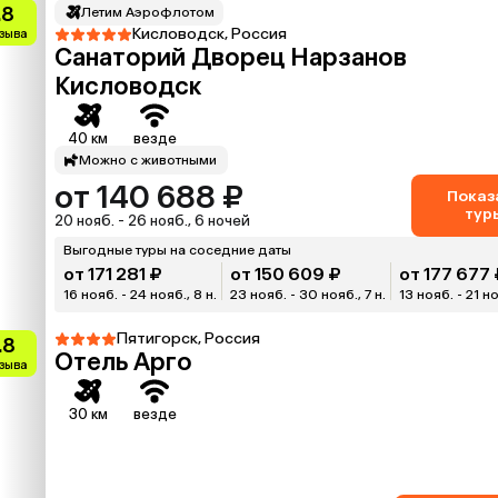
.8
Летим Аэрофлотом
Кисловодск, Россия
тзыва
Санаторий Дворец Нарзанов
Кисловодск
40 км
везде
Можно с животными
от 140 688 ₽
Показ
тур
20 нояб. - 26 нояб., 6 ночей
Выгодные туры на соседние даты
от 171 281 ₽
от 150 609 ₽
от 177 677 
16 нояб. - 24 нояб., 8 н.
23 нояб. - 30 нояб., 7 н.
13 нояб. - 21 но
Пятигорск, Россия
.8
Отель Арго
тзыва
30 км
везде