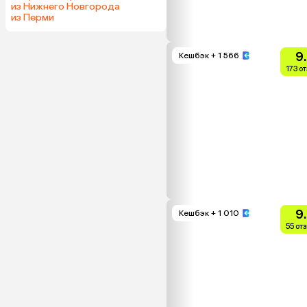
из Нижнего Новгорода
из Перми
9
Кешбэк
+ 1 566
173 о
9
Кешбэк
+ 1 010
55 от