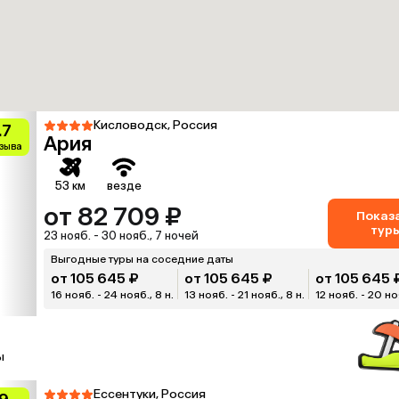
Кисловодск, Россия
.7
Ария
тзыва
53 км
везде
от 82 709 ₽
Показ
тур
23 нояб. - 30 нояб., 7 ночей
Выгодные туры на соседние даты
от 105 645 ₽
от 105 645 ₽
от 105 645 
16 нояб. - 24 нояб., 8 н.
13 нояб. - 21 нояб., 8 н.
12 нояб. - 20 ноя
ы
Ессентуки, Россия