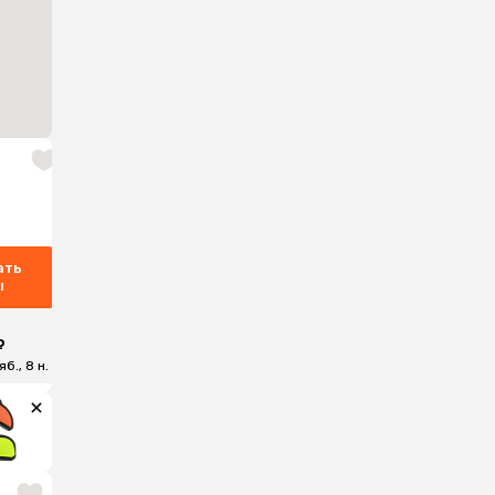
ать
ы
₽
б., 8 н.