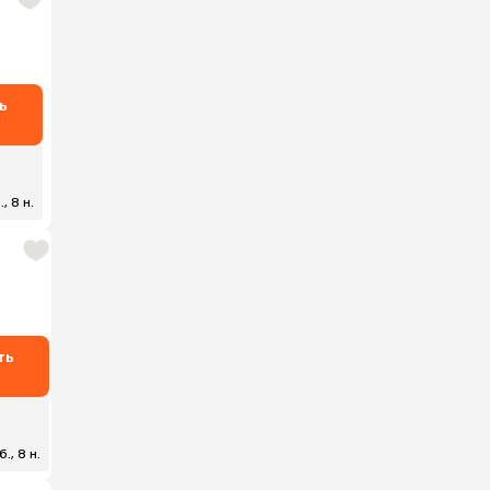
ь
, 8 н.
ть
., 8 н.