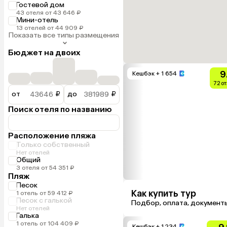
Гостевой дом
43 отеля от 43 646 ₽
Мини-отель
13 отелей от 44 909 ₽
Показать все типы размещения
Бюджет на двоих
9
Кешбэк
+ 1 654
72 о
от
₽
до
₽
Поиск отеля по названию
Расположение пляжа
Только собственный
Нет отелей
Общий
3 отеля от 54 351 ₽
Пляж
Песок
Как купить тур
1 отель от 59 412 ₽
Песок с галькой
Подбор, оплата, документ
Нет отелей
Галька
1 отель от 104 409 ₽
Кешбэк
+ 1 234