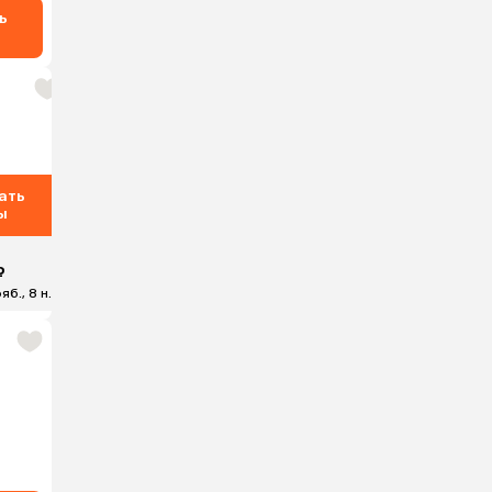
ь
ать
ы
₽
яб., 8 н.