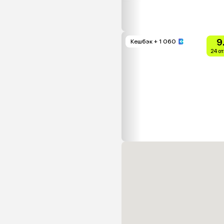
9
Кешбэк
+ 1 060
24 о