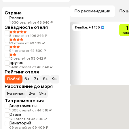
По рекомендации
По ц
Страна
Россия
1 630 отелей от 43 646 ₽
Звёздность отеля
1
Кешбэк
+ 1 136
9 от
8 отелей от 106 246 ₽
52 отеля от 49 109 ₽
64 отеля от 45 330 ₽
15 отелей от 53 042 ₽
другое
1 486 отелей от 43 646 ₽
Рейтинг отеля
Любой
6+
7+
8+
9+
Расстояние до моря
1-я линия
2-я
3-я
Тип размещения
Апартаменты
1 305 отелей от 44 318 ₽
Отель
173 отеля от 45 330 ₽
Санаторий
69 отелей от 69 409 ₽