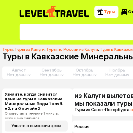
Туры
О
Туры
,
Туры из Калуги
,
Туры по России из Калуги
,
Туры в Кавказс
Туры в Кавказские Минеральные
Август
Сентябрь
Октябрь
Ноябрь
Нет данных
Нет данных
Нет данных
Нет данных
Узнайте, когда снизится
из
Калуги
вылетов
цена на туры в Кавказские
мы показали туры
Минеральные Воды 1 нояб.
±2, на 6 ночей±2
Туры из Санкт-Петербурга
о
Оповестим в течение 1 минуты,
если цена снизится
Узнать о снижении цены
Россия