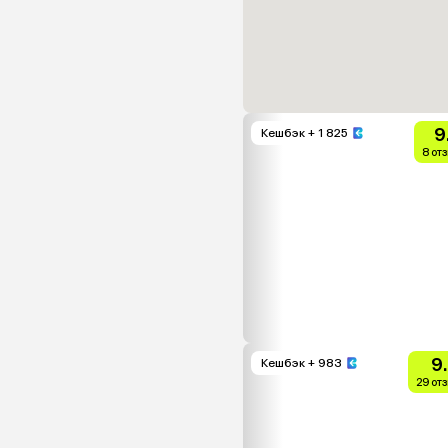
9
Кешбэк
+ 1 825
8 от
9
Кешбэк
+ 983
29 от