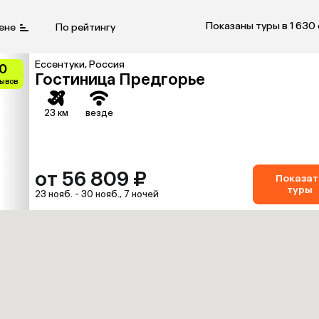
Показаны туры в 1 630
ене
По рейтингу
Ессентуки, Россия
0
Гостиница Предгорье
зывов
23 км
везде
от 56 809 ₽
Показат
туры
23 нояб. - 30 нояб., 7 ночей