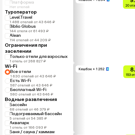
9
Платформа
20 от
Нет отелей
Туроператор
Level.Travel
1 488 отелей от 43 646 ₽
Biblio Globus
144 отеля от 61 493 ₽
Alean
114 отелей от 44 209 ₽
Ограничения при
заселении
Только отели для взрослых
1 отель от 268 827 ₽
Wi-Fi
8
Кешбэк
+ 1 252
Все отели
153 о
1 630 отелей от 43 646 ₽
Есть Wi-Fi
587 отелей от 43 646 ₽
Бесплатный Wi-Fi
580 отелей от 43 646 ₽
Водные развлечения
Бассейн
68 отелей от 46 379 ₽
Подогреваемый бассейн
5 отелей от 54 385 ₽
Аквапарк
1 отель от 166 093 ₽
Баня / сауна / хаммам