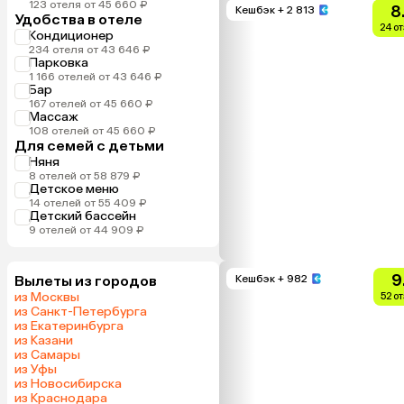
123 отеля от 45 660 ₽
8
Кешбэк
+ 2 813
Удобства в отеле
24 о
Кондиционер
234 отеля от 43 646 ₽
Парковка
1 166 отелей от 43 646 ₽
Бар
167 отелей от 45 660 ₽
Массаж
108 отелей от 45 660 ₽
Для семей с детьми
Няня
8 отелей от 58 879 ₽
Детское меню
14 отелей от 55 409 ₽
Детский бассейн
9 отелей от 44 909 ₽
9
Вылеты из городов
Кешбэк
+ 982
из Москвы
52 о
из Санкт-Петербурга
из Екатеринбурга
из Казани
из Самары
из Уфы
из Новосибирска
из Краснодара