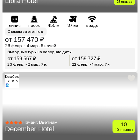
Libra Hotel
23 отзыва
линия
песок
450 м
37 км
везде
Отзывы за этот год
от 157 470 ₽
26 февр. - 4 мар., 6 ночей
Выгодные туры на соседние даты
от 159 567 ₽
от 159 727 ₽
23 февр. - 2 мар., 7 н.
22 февр. - 1 мар., 7 н.
Кешбэк
+ 3 195
Нячанг, Вьетнам
10
December Hotel
10 отзывов