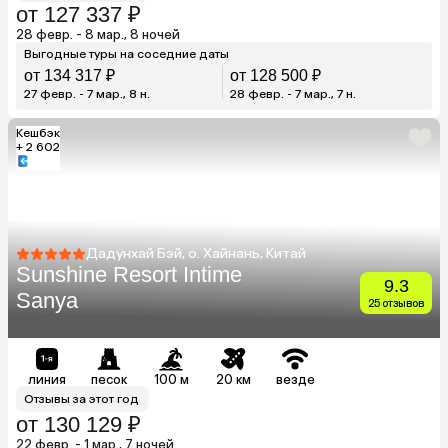
от 127 337 ₽
28 февр. - 8 мар., 8 ночей
Выгодные туры на соседние даты
от 134 317 ₽
от 128 500 ₽
27 февр. - 7 мар., 8 н.
28 февр. - 7 мар., 7 н.
Кешбэк
+ 2 602
Дадунхай Бэй, о. Хайнань, Китай
Sunshine Resort Intime
9.3
Sanya
25 отзывов
линия
песок
100 м
20 км
везде
Отзывы за этот год
от 130 129 ₽
22 февр. - 1 мар., 7 ночей