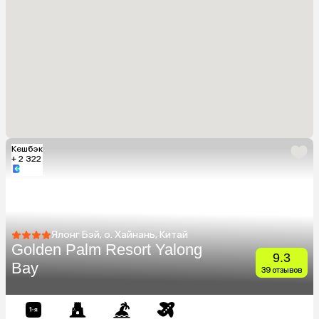
Кешбэк
+ 2 322
Ялонг Бэй, о. Хайнань, Китай
Golden Palm Resort Yalong
9.3
Bay
39 отзывов