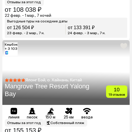
Отзывы за этот год
от 108 038 ₽
22 февр. - 1 мар., 7 ночей
Выгодные туры на соседние даты
от 126 504 ₽
от 133 391 ₽
23 февр. - 2 мар., 7 н.
24 февр. - 3 мар., 7 н.
Кешбэк
+ 3 103
Ялонг Бэй, о. Хайнань, Китай
Mangrove Tree Resort Yalong
10
Bay
19 отзывов
линия
песок
150 м
25 км
везде
Отзывы за этот год
Собственный пляж
от 155 153 ₽