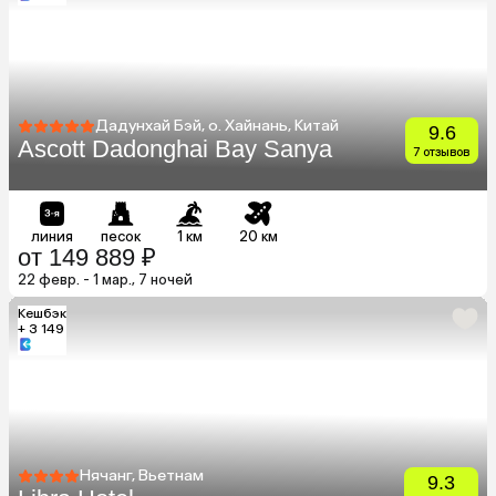
Дадунхай Бэй, о. Хайнань, Китай
9.6
Ascott Dadonghai Bay Sanya
7 отзывов
линия
песок
1 км
20 км
от 149 889 ₽
22 февр. - 1 мар., 7 ночей
Кешбэк
+ 3 149
Нячанг, Вьетнам
9.3