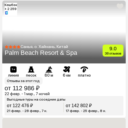
Кешбэк
+ 2 259
Санья, о. Хайнань, Китай
9.0
Palm Beach Resort & Spa
38 отзывов
линия
песок
80 м
6 км
платно
Отзывы за этот год
от 112 986 ₽
22 февр. - 1 мар., 7 ночей
Выгодные туры на соседние даты
от 122 476 ₽
от 142 802 ₽
21 февр. - 28 февр., 7 н.
17 февр. - 25 февр., 8 н.