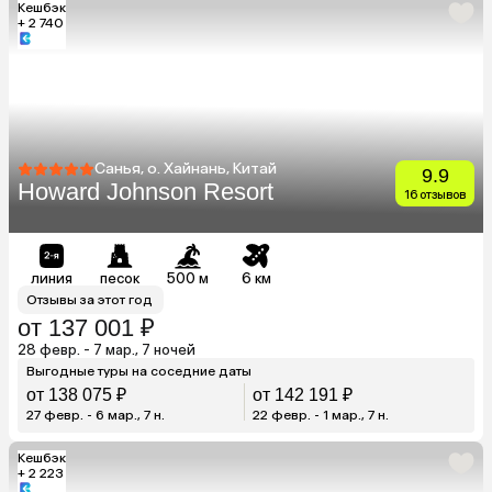
Кешбэк
+ 2 740
Санья, о. Хайнань, Китай
9.9
Howard Johnson Resort
16 отзывов
линия
песок
500 м
6 км
Отзывы за этот год
от 137 001 ₽
28 февр. - 7 мар., 7 ночей
Выгодные туры на соседние даты
от 138 075 ₽
от 142 191 ₽
27 февр. - 6 мар., 7 н.
22 февр. - 1 мар., 7 н.
Кешбэк
+ 2 223