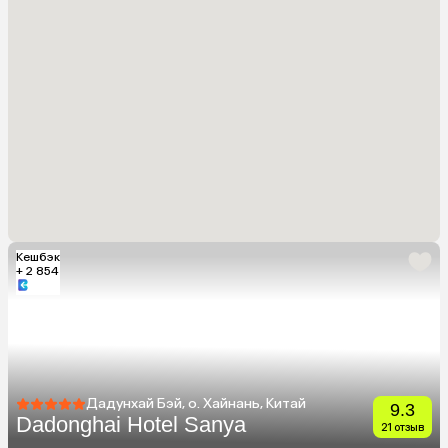
Кешбэк
+ 2 854
Дадунхай Бэй, о. Хайнань, Китай
9.3
Dadonghai Hotel Sanya
21 отзыв