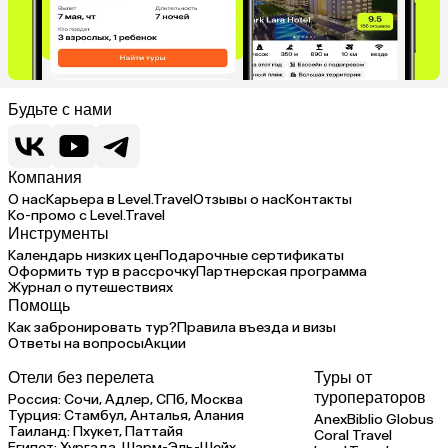
Будьте с нами
Компания
О нас
Карьера в Level.Travel
Отзывы о нас
Контакты
Ко-промо с Level.Travel
Инструменты
Календарь низких цен
Подарочные сертификаты
Оформить тур в рассрочку
Партнерская программа
Журнал о путешествиях
Помощь
Как забронировать тур?
Правила въезда и визы
Ответы на вопросы
Акции
Отели без перелета
Туры от
туроператоров
Россия:
Сочи,
Адлер,
СПб,
Москва
Турция:
Стамбул,
Анталья,
Алания
Anex
Biblio Globus
Таиланд:
Пхукет,
Паттайя
Coral Travel
Египет:
Хургада,
Шарм-Эль-Шейх