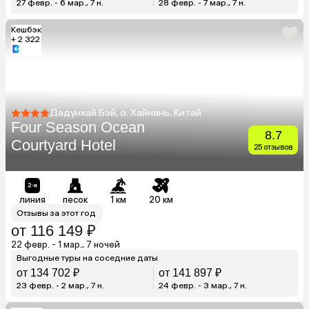
27 февр. - 6 мар., 7 н.
28 февр. - 7 мар., 7 н.
Кешбэк
+ 2 322
Дадунхай Бэй, о. Хайнань, Китай
Four Season Ocean
8.7
Courtyard Hotel
25 отзывов
линия
песок
1 км
20 км
Отзывы за этот год
от 116 149 ₽
22 февр. - 1 мар., 7 ночей
Выгодные туры на соседние даты
от 134 702 ₽
от 141 897 ₽
23 февр. - 2 мар., 7 н.
24 февр. - 3 мар., 7 н.