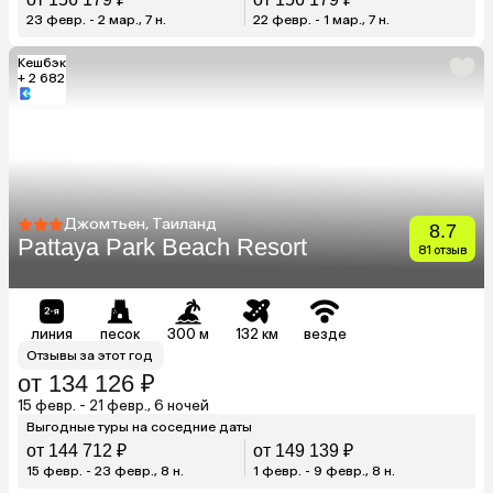
23 февр. - 2 мар., 7 н.
22 февр. - 1 мар., 7 н.
Кешбэк
+ 2 682
Джомтьен, Таиланд
8.7
Pattaya Park Beach Resort
81 отзыв
линия
песок
300 м
132 км
везде
Отзывы за этот год
от 134 126 ₽
15 февр. - 21 февр., 6 ночей
Выгодные туры на соседние даты
от 144 712 ₽
от 149 139 ₽
15 февр. - 23 февр., 8 н.
1 февр. - 9 февр., 8 н.