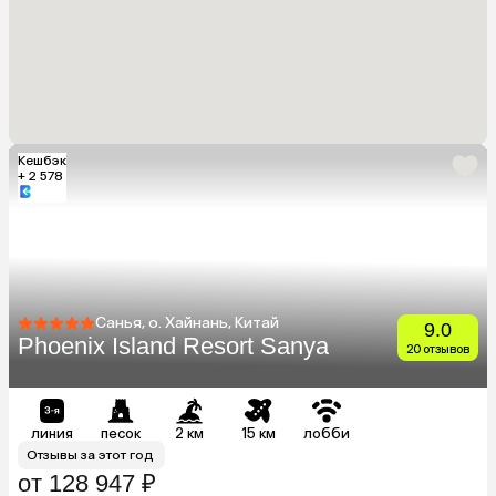
Кешбэк
+ 2 578
Санья, о. Хайнань, Китай
9.0
Phoenix Island Resort Sanya
20 отзывов
линия
песок
2 км
15 км
лобби
Отзывы за этот год
от 128 947 ₽