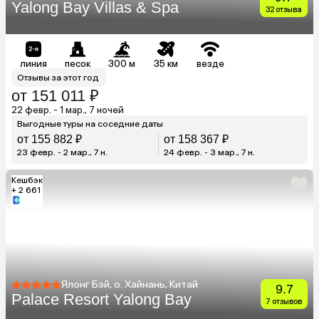
Yalong Bay Villas & Spa
32 отзыва
линия
песок
300 м
35 км
везде
Отзывы за этот год
от 151 011 ₽
22 февр. - 1 мар., 7 ночей
Выгодные туры на соседние даты
от 155 882 ₽
от 158 367 ₽
23 февр. - 2 мар., 7 н.
24 февр. - 3 мар., 7 н.
Кешбэк
+ 2 661
Ялонг Бэй, о. Хайнань, Китай
9.7
Palace Resort Yalong Bay
7 отзывов