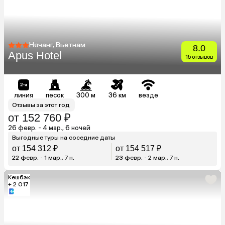
Нячанг, Вьетнам
8.0
Apus Hotel
15 отзывов
линия
песок
300 м
36 км
везде
Отзывы за этот год
от 152 760 ₽
26 февр. - 4 мар., 6 ночей
Выгодные туры на соседние даты
от 154 312 ₽
от 154 517 ₽
22 февр. - 1 мар., 7 н.
23 февр. - 2 мар., 7 н.
Кешбэк
+ 2 017