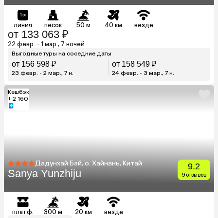
линия
песок
50 м
40 км
везде
от 133 063 ₽
22 февр. - 1 мар., 7 ночей
Выгодные туры на соседние даты
от 156 598 ₽
от 158 549 ₽
23 февр. - 2 мар., 7 н.
24 февр. - 3 мар., 7 н.
Кешбэк
+ 2 160
Дадунхай Бэй, о. Хайнань, Китай
9.2
Sanya Yunzhiju
9 отзывов
платф.
300 м
20 км
везде