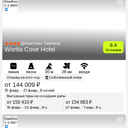
Кешбэк
+ 2 880
Джомтьен, Таиланд
9.4
Worita Cove Hotel
13 отзывов
линия
песок
30 м
28 км
везде
Отзывы за этот год
Собственный пляж
от 144 009 ₽
15 февр. - 21 февр., 6 ночей
Выгодные туры на соседние даты
от 150 410 ₽
от 154 863 ₽
15 февр. - 23 февр., 8 н.
27 февр. - 7 мар., 8 н.
Кешбэк
+ 2 997