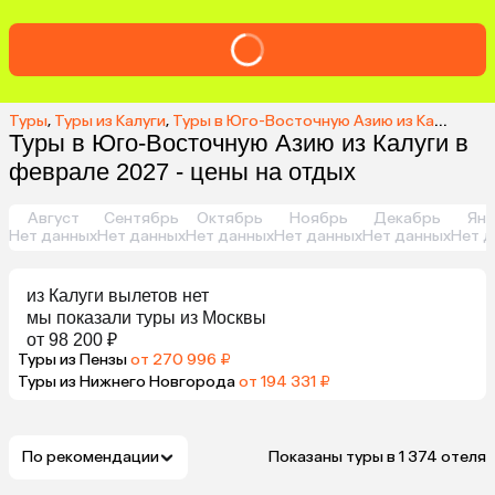
Туры
,
Туры из Калуги
,
Туры в Юго-Восточную Азию из Калуги
,
Ту
Туры в Юго-Восточную Азию из Калуги в
феврале 2027 - цены на отдых
Август
Сентябрь
Октябрь
Ноябрь
Декабрь
Янв
Нет данных
Нет данных
Нет данных
Нет данных
Нет данных
Нет д
из
Калуги
вылетов нет
мы показали туры
из
Москвы
от 98 200 ₽
Туры из Пензы
от 270 996 ₽
Туры из Нижнего Новгорода
от 194 331 ₽
По рекомендации
Показаны туры в 1 374 отеля