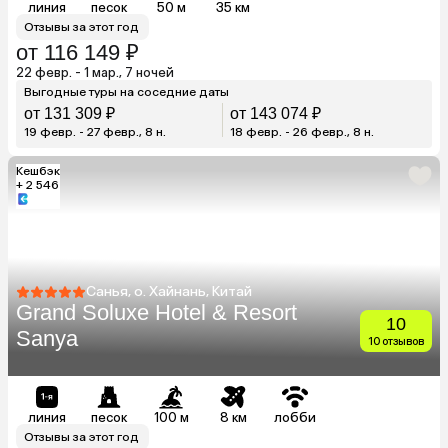
линия
песок
50 м
35 км
Отзывы за этот год
от 116 149 ₽
22 февр. - 1 мар., 7 ночей
Выгодные туры на соседние даты
от 131 309 ₽
от 143 074 ₽
19 февр. - 27 февр., 8 н.
18 февр. - 26 февр., 8 н.
Кешбэк
+ 2 546
Санья, о. Хайнань, Китай
Grand Soluxe Hotel & Resort
10
Sanya
10 отзывов
линия
песок
100 м
8 км
лобби
Отзывы за этот год