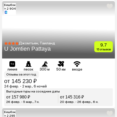
Кешбэк
+ 2 904
Джомтьен, Таиланд
9.7
U Jomtien Pattaya
15 отзывов
линия
песок
300 м
50 км
везде
Отзывы за этот год
от 145 230 ₽
24 февр. - 2 мар., 6 ночей
Выгодные туры на соседние даты
от 157 980 ₽
от 145 316 ₽
26 февр. - 5 мар., 7 н.
20 февр. - 26 февр., 6 н.
Кешбэк
+ 2 295