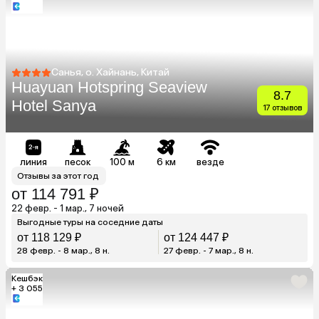
Санья, о. Хайнань, Китай
Huayuan Hotspring Seaview
8.7
Hotel Sanya
17 отзывов
линия
песок
100 м
6 км
везде
Отзывы за этот год
от 114 791 ₽
22 февр. - 1 мар., 7 ночей
Выгодные туры на соседние даты
от 118 129 ₽
от 124 447 ₽
28 февр. - 8 мар., 8 н.
27 февр. - 7 мар., 8 н.
Кешбэк
+ 3 055