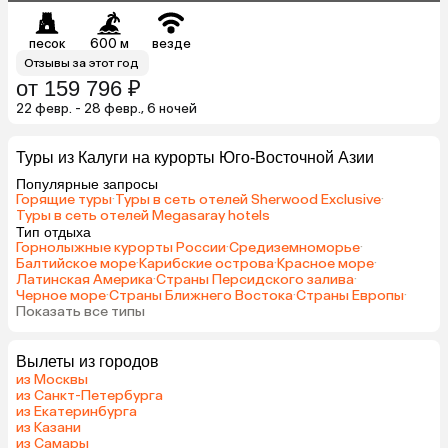
песок
600 м
везде
Отзывы за этот год
от 159 796 ₽
22 февр. - 28 февр., 6 ночей
Туры из Калуги на курорты Юго-Восточной Азии
Популярные запросы
Горящие туры
·
Туры в сеть отелей Sherwood Exclusive
·
Туры в сеть отелей Megasaray hotels
Тип отдыха
Горнолыжные курорты России
·
Средиземноморье
·
Балтийское море
·
Карибские острова
·
Красное море
·
Латинская Америка
·
Страны Персидского залива
·
Черное море
·
Страны Ближнего Востока
·
Страны Европы
·
Показать все типы
Вылеты из городов
из Москвы
из Санкт-Петербурга
из Екатеринбурга
из Казани
из Самары