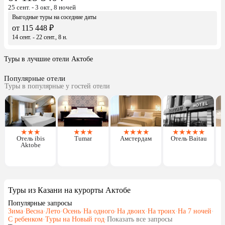
25 сент. - 3 окт., 8 ночей
Выгодные туры на соседние даты
от 115 448 ₽
14 сент. - 22 сент., 8 н.
Туры в лучшие отели Актобе
Популярные отели
Туры в популярные у гостей отели
★
★
★
★
★
★
★
★
★
★
★
★
★
★
★
Отель ibis
Tumar
Амстердам
Отель Baitau
Б
Aktobe
Туры из Казани на курорты Актобе
Популярные запросы
Зима
·
Весна
·
Лето
·
Осень
·
На одного
·
На двоих
·
На троих
·
На 7 ночей
·
С ребенком
·
Туры на Новый год
·
Показать все запросы