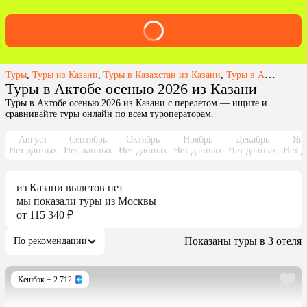
Туры
,
Туры из Казани
,
Туры в Казахстан из Казани
,
Туры в Актобе из Казани
Туры в Актобе осенью 2026 из Казани
Туры в Актобе осенью 2026 из Казани с перелетом — ищите и
сравнивайте туры онлайн по всем туроператорам.
Август
Сентябрь
Октябрь
Ноябрь
Декабрь
Янв
Нет данных
Нет данных
Нет данных
Нет данных
Нет данных
Нет д
из
Казани
вылетов нет
мы показали туры
из
Москвы
от 115 340 ₽
Показаны туры в 3 отеля
По рекомендации
Кешбэк
+ 2 712