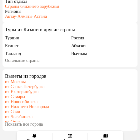
Тип отдыха
Страны ближнего зарубежья
Регионы
Актау
·
Алматы
·
Астана
Туры из Казани в другие страны
Турция
Россия
Египет
Абхазия
Таиланд
Вьетнам
Остальные страны
ОАЭ
Мальдивы
Грузия
Армения
Вылеты из городов
Шри-Ланка
Казахстан
из Москвы
Азербайджан
Узбекистан
из Санкт-Петербурга
из Екатеринбурга
Индия
Сербия
из Самары
Катар
Киргизия
из Новосибирска
из Нижнего Новгорода
Гонконг
Саудовская Аравия
из Сочи
Венгрия
из Челябинска
из Омска
Показать все города
из Красноярска