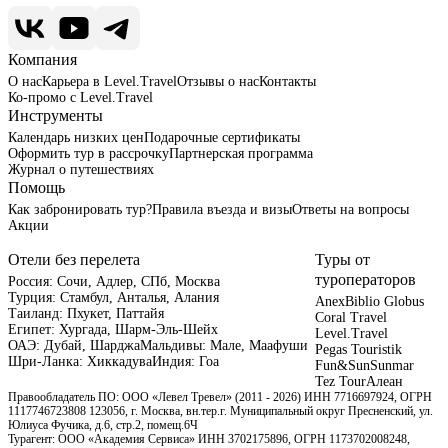
Компания
О нас
Карьера в Level.Travel
Отзывы о нас
Контакты
Ко-промо с Level.Travel
Инструменты
Календарь низких цен
Подарочные сертификаты
Оформить тур в рассрочку
Партнерская программа
Журнал о путешествиях
Помощь
Как забронировать тур?
Правила въезда и визы
Ответы на вопросы
Акции
Отели без перелета
Туры от
туроператоров
Россия:
Сочи,
Адлер,
СПб,
Москва
Турция:
Стамбул,
Анталья,
Алания
Anex
Biblio Globus
Таиланд:
Пхукет,
Паттайя
Coral Travel
Египет:
Хургада,
Шарм-Эль-Шейх
Level.Travel
ОАЭ:
Дубай,
Шарджа
Мальдивы:
Мале,
Маафуши
Pegas Touristik
Шри-Ланка:
Хиккадува
Индия:
Гоа
Fun&Sun
Sunmar
Tez Tour
Алеан
Правообладатель ПО: ООО «Левел Тревел» (2011 - 2026) ИНН 7716697924, ОГРН
1117746723808 123056, г. Москва, вн.тер.г. Муниципальный округ Пресненский, ул.
Юлиуса Фучика, д.6, стр.2, помещ.6Ч
Турагент: ООО «Академия Сервиса» ИНН 3702175896, ОГРН 1173702008248,