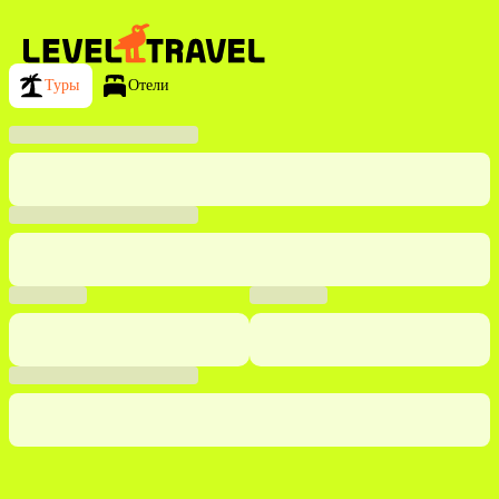
Туры
Отели