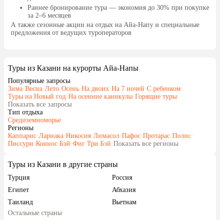
Раннее бронирование тура
— экономия до 30% при покупке
за 2–6 месяцев
А также
сезонные акции на отдых на Айа-Напу
и специальные
предложения от ведущих туроператоров
Туры из Казани на курорты Айа-Напы
Популярные запросы
Зима
·
Весна
·
Лето
·
Осень
·
На двоих
·
На 7 ночей
·
С ребенком
·
Туры на Новый год
·
На осенние каникулы
·
Горящие туры
·
Показать все запросы
Тип отдыха
Средиземноморье
Регионы
Каппарис
·
Ларнака
·
Никосия
·
Лимасол
·
Пафос
·
Протарас
·
Полис
·
Писсури
·
Коннос Бэй
·
Фиг Три Бэй
·
Показать все регионы
Туры из Казани в другие страны
Турция
Россия
Египет
Абхазия
Таиланд
Вьетнам
Остальные страны
ОАЭ
Мальдивы