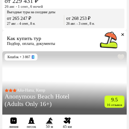
от 229 431 ₽
26 авг. - 1 сент., 6 ночей
Выгодные туры на соседние даты
от 265 247 ₽
от 268 253 ₽
27 авг. - 4 сент., 8 н.
26 авг. - 3 сент., 8 н.
Как купить тур
Подбор, оплата, документы
Кешбэк
+ 3 867
Айа-Напа, Кипр
Anonymous Beach Hotel
9.5
(Adults Only 16+)
16 отзывов
линия
песок
50 м
45 км