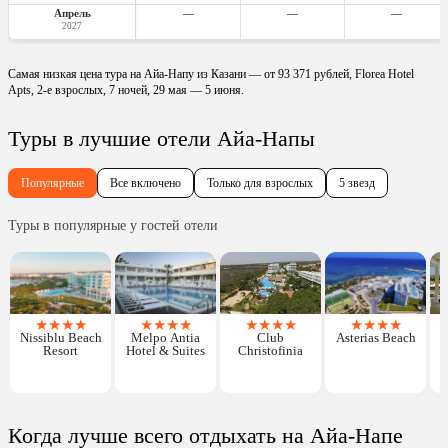
Апрель
—
—
—
2027
Самая низкая цена тура на Айа-Напу из Казани — от 93 371 рублей, Florea Hotel
Apts, 2-е взрослых, 7 ночей, 29 мая — 5 июня.
Туры в лучшие отели Айа-Напы
Популярные
Все включено
Только для взрослых
5 звезд
Туры в популярные у гостей отели
★
★
★
★
★
★
★
★
★
★
★
★
★
★
★
★
Nissiblu Beach
Melpo Antia
Club
Asterias Beach
Resort
Hotel & Suites
Christofinia
Когда лучше всего отдыхать на Айа-Напе