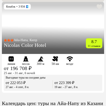
Кешбэк
+ 3 934
Айа-Напа, Кипр
8.7
Nicolas Color Hotel
11 отзывов
линия
песок
300 м
58 км
везде
от 196 708 ₽
25 авг. - 31 авг., 6 ночей
Выгодные туры на соседние даты
от 222 053 ₽
от 223 399 ₽
27 авг. - 4 сент., 8 н.
19 авг. - 27 авг., 8 н.
Календарь цен: туры на Айа-Напу из Казани