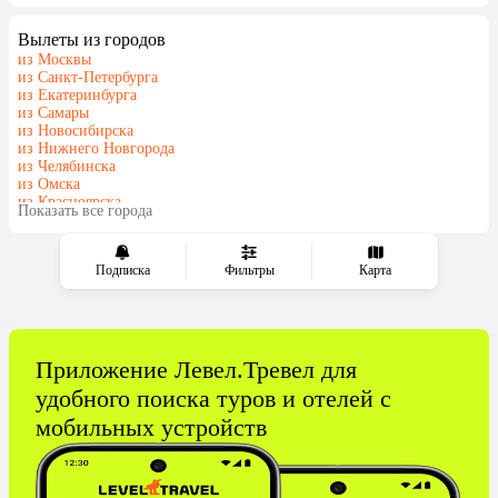
Шри-Ланка
Индия
Вылеты из городов
Гонконг
из Москвы
из Санкт-Петербурга
из Екатеринбурга
из Самары
из Новосибирска
из Нижнего Новгорода
из Челябинска
из Омска
из Красноярска
Показать все города
из Волгограда
Подписка
Фильтры
Карта
Приложение Левел.Тревел для
удобного поиска туров и отелей с
мобильных устройств