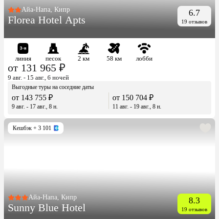
Айа-Напа, Кипр
6.7
Florea Hotel Apts
19 отзывов
линия
песок
2 км
58 км
лобби
от 131 965 ₽
9 авг. - 15 авг., 6 ночей
Выгодные туры на соседние даты
от 143 755 ₽
от 150 704 ₽
9 авг. - 17 авг., 8 н.
11 авг. - 19 авг., 8 н.
Кешбэк
+ 3 101
Айа-Напа, Кипр
8.3
Sunny Blue Hotel
19 отзывов