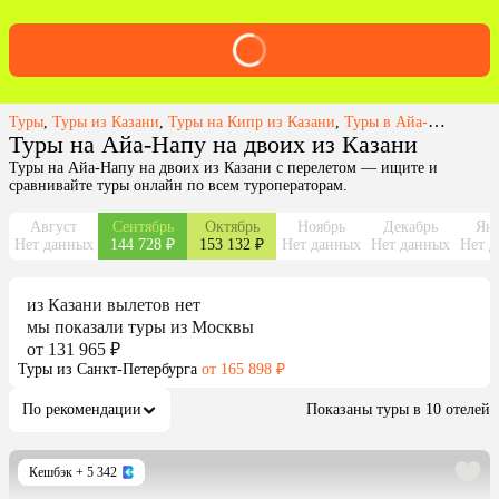
Туры
,
Туры из Казани
,
Туры на Кипр из Казани
,
Туры в Айа-Напу из Казани
Туры на Айа-Напу на двоих из Казани
Туры на Айа-Напу на двоих из Казани с перелетом — ищите и
сравнивайте туры онлайн по всем туроператорам.
Август
Сентябрь
Октябрь
Ноябрь
Декабрь
Янв
Нет данных
144 728 ₽
153 132 ₽
Нет данных
Нет данных
Нет д
из
Казани
вылетов нет
мы показали туры
из
Москвы
от 131 965 ₽
Туры из Санкт-Петербурга
от 165 898 ₽
По рекомендации
Показаны туры в 10 отелей
Кешбэк
+ 5 342