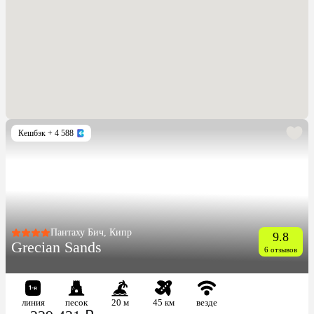
Кешбэк
+ 4 588
Пантаху Бич, Кипр
9.8
Grecian Sands
6 отзывов
линия
песок
20 м
45 км
везде