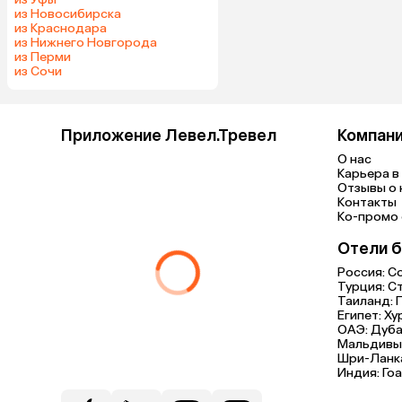
из Новосибирска
из Краснодара
из Нижнего Новгорода
из Перми
из Сочи
Приложение Левел.Тревел
Компан
О нас
Карьера в 
Отзывы о 
Контакты
Ко-промо с
Отели б
Россия:
С
Турция:
С
Таиланд:
Египет:
Ху
ОАЭ:
Дуба
Мальдивы
Шри-Ланк
Индия:
Гоа