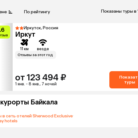
Показаны туры в 
ене
По рейтингу
Иркутск, Россия
.6
Иркут
отзыв
11 км
везде
Отзывы за этот год
от 123 494 ₽
Показат
туры
1 янв. - 8 янв., 7 ночей
а курорты Байкала
 в сеть отелей Sherwood Exclusive
·
y hotels