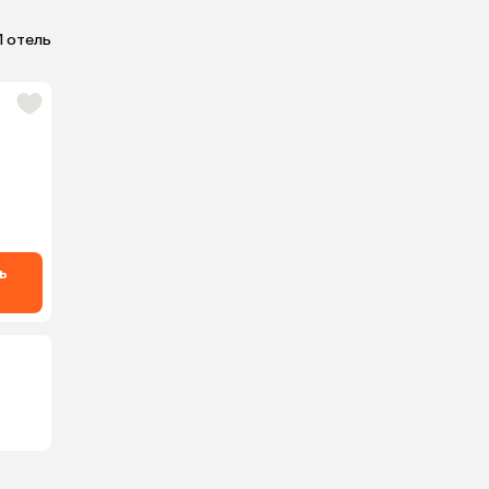
1 отель
ь