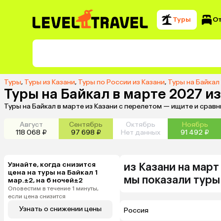
Туры
О
Туры
,
Туры из Казани
,
Туры по России из Казани
,
Туры на Байкал
Туры на Байкал в марте 2027 и
Туры на Байкал в марте из Казани с перелетом — ищите и срав
Август
Сентябрь
Октябрь
Ноябрь
118 068 ₽
97 698 ₽
Нет данных
91 492 ₽
Узнайте, когда снизится
из
Казани
на мар
цена на туры на Байкал 1
мы показали туры
мар.±2, на 6 ночей±2
Оповестим в течение 1 минуты,
если цена снизится
Узнать о снижении цены
Россия