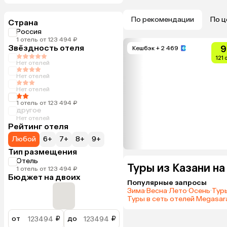
По рекомендации
По ц
Страна
Россия
1 отель от 123 494 ₽
Звёздность отеля
9
Кешбэк
+ 2 469
121 
Нет отелей
Нет отелей
Нет отелей
1 отель от 123 494 ₽
другое
Нет отелей
Рейтинг отеля
Любой
6+
7+
8+
9+
Тип размещения
Отель
Туры из Казани н
1 отель от 123 494 ₽
Бюджет на двоих
Популярные запросы
Зима
·
Весна
·
Лето
·
Осень
·
Туры
Туры в сеть отелей Megasara
от
₽
до
₽