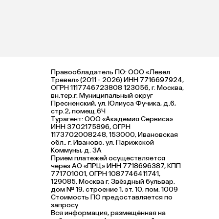
Правообладатель ПО: ООО «Левел
Тревел» (2011 - 2026) ИНН 7716697924,
ОГРН 1117746723808 123056, г. Москва,
вн.тер.г. Муниципальный округ
Пресненский, ул. Юлиуса Фучика, д.6,
стр.2, помещ.6Ч
Турагент: ООО «Академия Сервиса»
ИНН 3702175896, ОГРН
1173702008248, 153000, Ивановская
обл., г. Иваново, ул. Парижской
Коммуны, д. ЗА
Прием платежей осуществляется
через АО «ПРЦ» ИНН 7718696387, КПП
771701001, ОГРН 1087746411741,
129085, Москва г, Звёздный бульвар,
дом № 19, строение 1, эт. 10, пом. 1009
Стоимость ПО предоставляется по
запросу
Вся информация, размещённая на