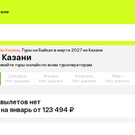
тели
 из Казани
,
Туры на Байкал в марте 2027 из Казани
з Казани
нивайте туры онлайн по всем туроператорам.
Декабрь
Январь
Февраль
Март
Нет данных
Нет данных
Нет данных
Нет данных
т
вылетов нет
на
январь
от 123 494 ₽