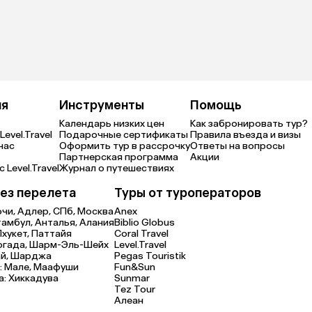
ия
Инструменты
Помощь
Календарь низких цен
Как забронировать тур?
Level.Travel
Подарочные сертификаты
Правила въезда и визы
нас
Оформить тур в рассрочку
Ответы на вопросы
Партнерская программа
Акции
 Level.Travel
Журнал о путешествиях
ез перелета
Туры от туроператоров
очи,
Адлер,
СПб,
Москва
Anex
тамбул,
Анталья,
Алания
Biblio Globus
Пхукет,
Паттайя
Coral Travel
ргада,
Шарм-Эль-Шейх
Level.Travel
й,
Шарджа
Pegas Touristik
:
Мале,
Маафуши
Fun&Sun
а:
Хиккадува
Sunmar
Tez Tour
Алеан